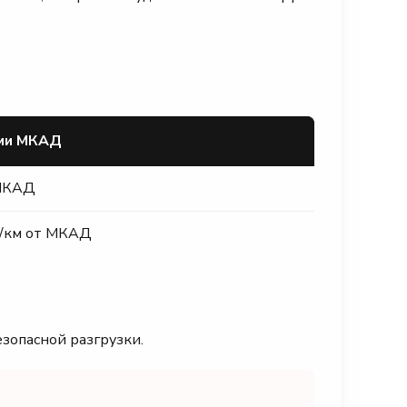
ами МКАД
 МКАД
₽/км от МКАД
езопасной разгрузки.