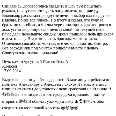
Списались, договорились съездить в шоу рум пощупать
руками, покрутить поглядеть одну модель, по приезду
Владимир рассказал про другие печи, и выбор пал на другое
изделие, поняв все плюсы. По итогу я сказал, что буду ее
брать, но не сейчас, а месяца через полтора, когда достроится
дом, устно забронировали печь за мной, по текущей цене,
плюс дали небольшую скидку. Время пришло и печь приехала
в дом, плюс у Владимира есть бригады монтажников.
Отдельное спасибо за монтаж, все четко, грамотно, быстро.
Все расходники под монтаж привезли вместе с печью.
Советую однозначно продавца!
Печь камин чугунный Plamen Nera N
Алексей
17.09.2024
Выражаю огромную благодарность Владимиру и ребятам по
монтажу Александру с Алексеем . 🤝🤝🤝 На всех этапах ,
начиная от сметы до установки печи сработали на отлично!!!
👍👍👍Печь вписалась в интерьер дома идеально , глаз не
оторвать 😅👍 В общем , уже ждём зиму 🎄🎅❄️☃️ , чтобы
согреваться возле такой красоты 😎😎😎😎