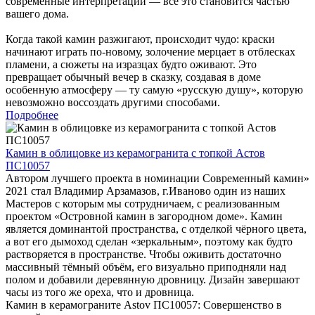
современные интерпретации — всё это становится частью
вашего дома.
Когда такой камин разжигают, происходит чудо: краски
начинают играть по-новому, золочение мерцает в отблесках
пламени, а сюжеты на изразцах будто оживают. Это
превращает обычный вечер в сказку, создавая в доме
особенную атмосферу — ту самую «русскую душу», которую
невозможно воссоздать другими способами.
Подробнее
Камин в облицовке из керамогранита с топкой Астов
ПС10057
Автором лучшего проекта в номинации Современный камин»
2021 стал Владимир Арзамазов, г.Иваново один из наших
Мастеров с которым мы сотрудничаем, с реализованным
проектом «Островной камин в загородном доме». Камин
является доминантой пространства, с отделкой чёрного цвета,
а вот его дымоход сделан «зеркальным», поэтому как будто
растворяется в пространстве. Чтобы оживить достаточно
массивный тёмный объём, его визуально приподняли над
полом и добавили деревянную дровницу. Дизайн завершают
часы из того же ореха, что и дровница.
Камин в керамограните Astov ПС10057: Совершенство в