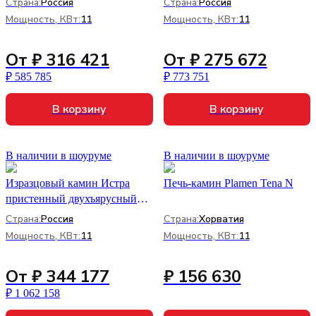
Страна:
Россия
Страна:
Россия
Мощность, КВт:
11
Мощность, КВт:
11
От ₽ 316 421
От ₽ 275 672
₽ 585 785
₽ 773 751
В корзину
В корзину
В наличии в шоуруме
В наличии в шоуруме
Изразцовый камин Истра
Печь-камин Plamen Tena N
пристенный двухъярусный
КимрПечь
Страна:
Россия
Страна:
Хорватия
Мощность, КВт:
11
Мощность, КВт:
11
От ₽ 344 177
₽ 156 630
₽ 1 062 158