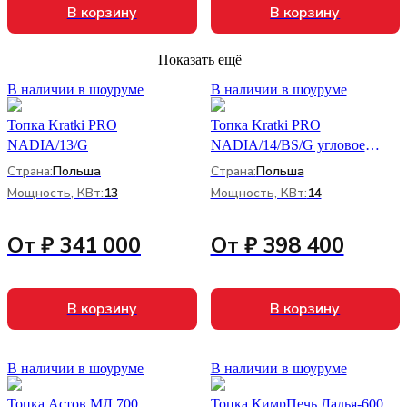
В корзину
В корзину
Показать ещё
В наличии в шоуруме
В наличии в шоуруме
Топка Kratki PRO
Топка Kratki PRO
NADIA/13/G
NADIA/14/BS/G угловое
стекло
Страна:
Польша
Страна:
Польша
Мощность, КВт:
13
Мощность, КВт:
14
От ₽ 341 000
От ₽ 398 400
В корзину
В корзину
В наличии в шоуруме
В наличии в шоуруме
Топка Астов МЛ 700
Топка КимрПечь Ладья-600