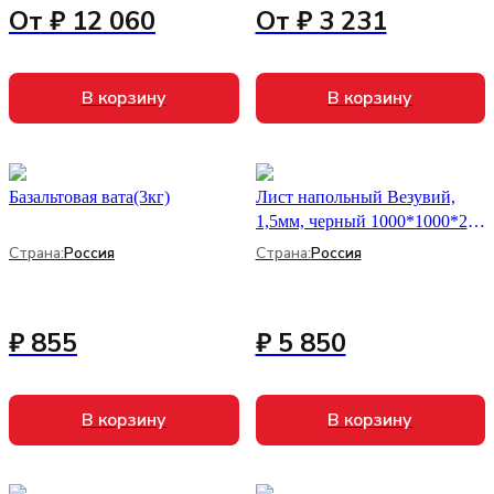
От ₽ 12 060
От ₽ 3 231
В корзину
В корзину
Базальтовая вата(3кг)
Лист напольный Везувий,
1,5мм, черный 1000*1000*2
R135
Страна:
Россия
Страна:
Россия
₽ 855
₽ 5 850
В корзину
В корзину