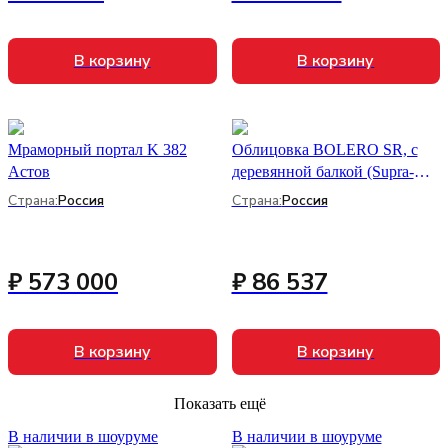
В корзину
В корзину
Мраморный портал K 382
Облицовка BOLERO SR, с
Астов
деревянной балкой (Supra-
Russia)
Страна:
Россия
Страна:
Россия
₽ 573 000
₽ 86 537
В корзину
В корзину
Показать ещё
В наличии в шоуруме
В наличии в шоуруме