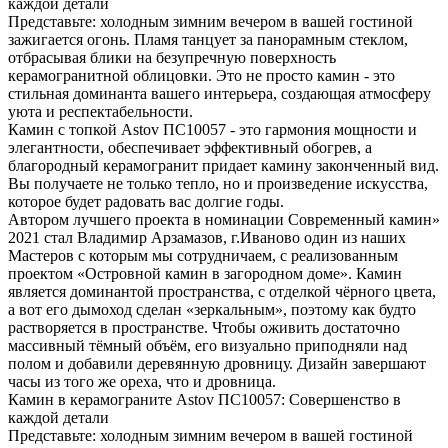
каждой детали
Представьте: холодным зимним вечером в вашей гостиной
зажигается огонь. Пламя танцует за панорамным стеклом,
отбрасывая блики на безупречную поверхность
керамогранитной облицовки. Это не просто камин - это
стильная доминанта вашего интерьера, создающая атмосферу
уюта и респектабельности.
Камин с топкой Astov ПС10057 - это гармония мощности и
элегантности, обеспечивает эффективный обогрев, а
благородный керамогранит придает камину законченный вид.
Вы получаете не только тепло, но и произведение искусства,
которое будет радовать вас долгие годы.
Автором лучшего проекта в номинации Современный камин»
2021 стал Владимир Арзамазов, г.Иваново один из наших
Мастеров с которым мы сотрудничаем, с реализованным
проектом «Островной камин в загородном доме». Камин
является доминантой пространства, с отделкой чёрного цвета,
а вот его дымоход сделан «зеркальным», поэтому как будто
растворяется в пространстве. Чтобы оживить достаточно
массивный тёмный объём, его визуально приподняли над
полом и добавили деревянную дровницу. Дизайн завершают
часы из того же ореха, что и дровница.
Камин в керамограните Astov ПС10057: Совершенство в
каждой детали
Представьте: холодным зимним вечером в вашей гостиной