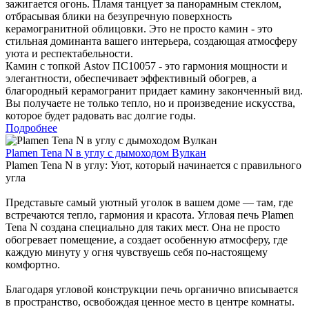
зажигается огонь. Пламя танцует за панорамным стеклом,
отбрасывая блики на безупречную поверхность
керамогранитной облицовки. Это не просто камин - это
стильная доминанта вашего интерьера, создающая атмосферу
уюта и респектабельности.
Камин с топкой Astov ПС10057 - это гармония мощности и
элегантности, обеспечивает эффективный обогрев, а
благородный керамогранит придает камину законченный вид.
Вы получаете не только тепло, но и произведение искусства,
которое будет радовать вас долгие годы.
Подробнее
Plamen Tena N в углу с дымоходом Вулкан
Plamen Tena N в углу: Уют, который начинается с правильного
угла
Представьте самый уютный уголок в вашем доме — там, где
встречаются тепло, гармония и красота. Угловая печь Plamen
Tena N создана специально для таких мест. Она не просто
обогревает помещение, а создает особенную атмосферу, где
каждую минуту у огня чувствуешь себя по-настоящему
комфортно.
Благодаря угловой конструкции печь органично вписывается
в пространство, освобождая ценное место в центре комнаты.