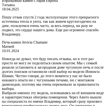
Изразцовый камин Старая Европа
Татьяна
18.04.2025
Пишу отзыв спустя 2 года эксплуатации этого прекрасного
источника тепла и уюта, так как живем круглогодично на
даче, пользуемся очень часто, за весь период, ни разу не
подвел, это сердце нашего дома. Еще раз огромное спасибо
Владимиру.
Печь-камин Invicta Chamane
Матвей
10.01.2024
Никогда не думал, что буду писать отзывы, но в этот раз
просто не могу не поделиться своим опытом. Мы с семьей
решили установить в загородном доме чугунную печь и после
долгих поисков остановили свой выбор на модели Инвикта
Шаман. Честно говоря, до этого момента у нас не было
никакого опыта ни с чугунными печами, ни с монтажом
дымоходов, поэтому мы очень переживали за правильность
выбора.
Выбрали именно эту модель, основываясь на её внешнем виде
и характеристиках обогрева помещения. Через Авито вышли
на специалиста по имени Владимир, который сразу произвел
впечатление профессионала своего дела. Он терпеливо и