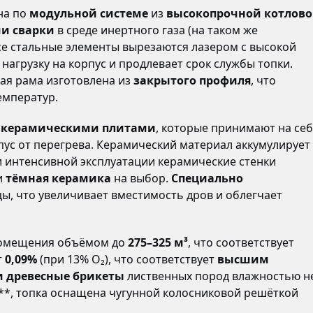
на по
модульной системе
из
высокопрочной котлов
и сварки
в среде инертного газа (на таком же
се стальные элементы вырезаются лазером с высокой
агрузку на корпус и продлевает срок службы топки.
ная рама изготовлена из
закрытого профиля
, что
емператур.
а
керамическими плитами
, которые принимают на се
пус от перегрева. Керамический материал аккумулирует
и интенсивной эксплуатации керамические стенки
и
тёмная керамика
на выбор.
Специально
, что увеличивает вместимость дров и облегчает
помещения объёмом до
275–325 м³
, что соответствует
т
0,09%
(при 13% O₂), что соответствует
высшим
и древесные брикеты
лиственных пород влажностью н
***, топка оснащена чугунной колосниковой решёткой