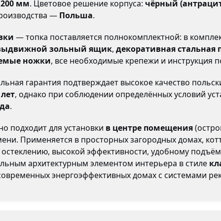
:
200 мм
. Цветовое решение корпуса:
чёрный (антрацит
производства —
Польша
.
вки
— топка поставляется полнокомплектной: в компле
выдвижной зольный ящик
,
декоративная стальная п
уемые ножки
, все необходимые крепежи и инструкция п
ьная гарантия подтверждает высокое качество польск
 лет
, однако при соблюдении определённых условий уст
ода
.
но подходит для установки
в центре помещения
(остро
и. Применяется в просторных загородных домах, коттед
 остеклению, высокой эффективности, удобному подъём
тильным архитектурным элементом интерьера в стиле
кл
 современных энергоэффективных домах с системами рек