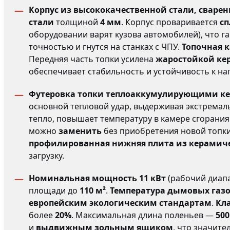
Корпус из высококачественной стали, свар
стали
толщиной
4 мм
. Корпус проваривается
с
оборудовании варят кузова автомобилей), что 
точностью и гнутся на станках с ЧПУ.
Топочная 
Передняя часть топки усилена
жаростойкой ке
обеспечивает стабильность и устойчивость к на
Футеровка топки теплоаккумулирующими к
основной тепловой удар, выдерживая экстрема
тепло, повышает температуру в камере сгорания
можно
заменить
без приобретения новой топки
профилированная нижняя плита из керамич
загрузку.
Номинальная мощность 11 кВт
(рабочий диап
площади до
110 м²
.
Температура дымовых газов
европейским экологическим стандартам
.
Кл
более
20%
. Максимальная длина поленьев —
500
и
выдвижным зольным ящиком
, что значите