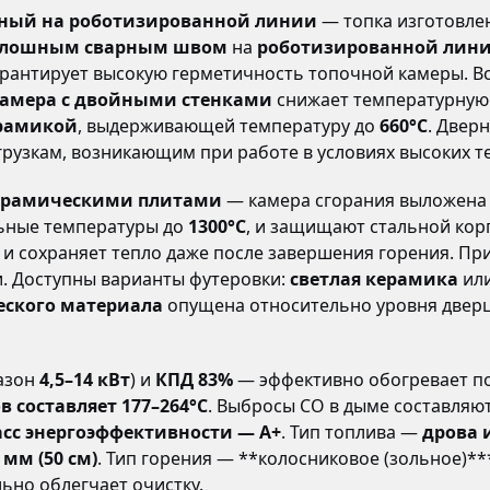
енный на роботизированной линии
— топка изготовле
плошным сварным швом
на
роботизированной лини
гарантирует высокую герметичность топочной камеры. В
камера с двойными стенками
снижает температурную н
рамикой
, выдерживающей температуру до
660°C
. Двер
грузкам, возникающим при работе в условиях высоких т
ерамическими плитами
— камера сгорания выложен
льные температуры до
1300°C
, и защищают стальной кор
 и сохраняет тепло даже после завершения горения. Пр
. Доступны варианты футеровки:
светлая керамика
ил
еского материала
опущена относительно уровня дверцы
азон
4,5–14 кВт
) и
КПД 83%
— эффективно обогревает 
 составляет 177–264°C
. Выбросы CO в дыме составляю
асс энергоэффективности — A+
. Тип топлива —
дрова 
 мм (50 см)
. Тип горения — **колосниковое (зольное)*
льно облегчает очистку.