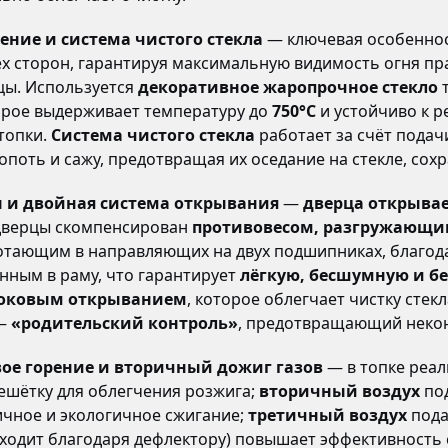
ение и система чистого стекла
— ключевая особенно
ёх сторон, гарантируя максимальную видимость огня п
цы. Используется
декоративное жаропрочное стекло
торое выдерживает температуру до
750°C
и устойчиво к р
топки.
Система чистого стекла
работает за счёт подач
копоть и сажу, предотвращая их оседание на стекле, со
и двойная система открывания
—
дверца открывае
с дверцы скомпенсирован
противовесом, разгружающи
отающим в направляющих на двух подшипниках, благод
ным в раму, что гарантирует
лёгкую, бесшумную и б
боковым открыванием
, которое облегчает чистку стек
 —
«родительский контроль»
, предотвращающий неко
вое горение и вторичный дожиг газов
— в топке реа
ешётку для облегчения розжига;
вторичный воздух
под
ичное и экологичное сжигание;
третичный воздух
пода
ходит благодаря дефлектору) повышает эффективность