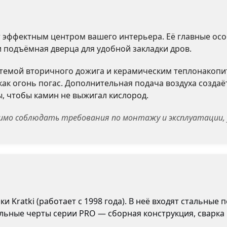
т эффектным центром вашего интерьера. Её главные ос
 подъёмная дверца для удобной закладки дров.
темой вторичного дожига и керамическим теплонакопит
 как огонь погас. Дополнительная подача воздуха созда
, чтобы камин не выжигал кислород.
имо соблюдать требования по монтажу и эксплуатации, 
и Kratki (работает с 1998 года). В неё входят стальны
ьные черты серии PRO — сборная конструкция, сварка