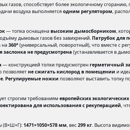
ых газов, способствует более экологичному сгоранию,
одачи воздуха выполняется
одним регулятором
, расп
ок
— топка оснащена
высоким дымосборником
, кот
одъёму дымовых газов без завихрений.
Патрубок для 
а на
360°
(универсальный, поворотный), что вместе с р
 заслонка не предусмотрена
(устанавливается в дымо
а
— конструкцией топки предусмотрен
герметичный за
то позволяет
не сжигать кислород в помещении
и иде
не
.
Регулируемые ножки
позволяют выставить топку по
ует строгим требованиям
европейских экологических
роектирована для использования с рекуперацией
, ч
 (В×Ш×Г):
1471×1050×578 мм
, вес
299 кг
. Высота видимо