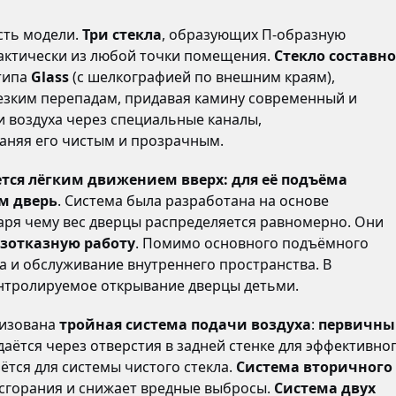
сть модели.
Три стекла
, образующих П-образную
рактически из любой точки помещения.
Стекло составно
типа
Glass
(с шелкографией по внешним краям),
езким перепадам, придавая камину современный и
и воздуха через специальные каналы,
храняя его чистым и прозрачным.
тся лёгким движением вверх: для её подъёма
м дверь
. Система была разработана на основе
аря чему вес дверцы распределяется равномерно. Они
езотказную работу
. Помимо основного подъёмного
ла и обслуживание внутреннего пространства. В
нтролируемое открывание дверцы детьми.
лизована
тройная система подачи воздуха
:
первичны
аётся через отверстия в задней стенке для эффективно
ётся для системы чистого стекла.
Система вторичного
 сгорания и снижает вредные выбросы.
Система двух