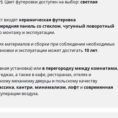
)
. Цвет футеровки доступен на выбор:
светлая
кт входят
керамическая футеровка
ередняя панель со стеклом
,
чугунный поворотный
о монтажу и эксплуатации.
их материалов и сборки при соблюдении необходимых
ановки и эксплуатации может достигать
10 лет
.
вная установка) или
в перегородку между комнатами
жах, а также в кафе, ресторанах, отелях и
ному механизму дверцы и польскому качеству
ассика
,
кантри
,
минимализм
,
лофт
и
современная
уперации воздуха.