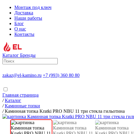
Монтаж под ключ
Доставка
Наши работы
Блог
О нас
Контакты
Каталог
Бренды
zakaz@el-kamino.ru
+7 (993) 360 80 80
Главная страница
/
Каталог
/
Каминные топки
/
Каминная топка Kratki PRO NBU 11 три стекла гильотина