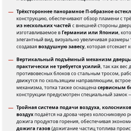
Трёхстороннее панорамное П-образное остекл
конструкцию, обеспечивают обзор пламени с тр
из нескольких частей
с внешней стороны двер
изготавливаемое в
Германии или Японии
, ко
элегантный вид, визуально увеличивая размеры 
создавая
воздушную завесу
, которая отсекает 
Вертикальный подъёмный механизм дверцы 
практически не требуется усилий
, так как ве
противовесных блоков со стальным тросом, раб
движутся по скользящим направляющим, встроен
механизма, топка также оснащена
сервисным 
конструкции предусмотрен специальный замок
Тройная система подачи воздуха, колоснико
воздух
подаётся на дрова через колосниковую р
дожига продуктов горения, обеспечивая эконом
дожига газов
(дожигание частиц топлива проис