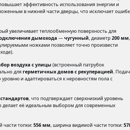
 повышает эффективность использования энергии и
оложенным в нижней части дверцы, что исключает ошиб
орый увеличивает теплообменную поверхность для
подключения дымохода
—
чугунный
, диаметр
200 мм
,
егулируемыми ножками позволяет точно произвести
ходе).
бор воздуха с улицы
(встроенный патрубок
ально для
герметичных домов с рекуперацией
. Пода
 уровню и адаптироваться к неровностям пола с
 стандартов
, что подтверждает сверхнизкий уровень
то делает её идеальным выбором для современных
й части топки:
556 мм
, ширина видимой части топки:
57