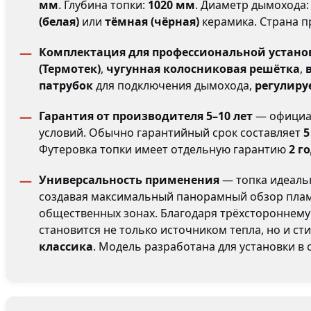
мм
. Глубина топки:
1020 мм
. Диаметр дымохода
(белая)
или
тёмная (чёрная)
керамика. Страна 
Комплектация для профессиональной устано
(Термотек)
,
чугунная колосниковая решётка
,
патрубок
для подключения дымохода,
регулир
Гарантия от производителя 5–10 лет
— официал
условий. Обычно гарантийный срок составляет
5
Футеровка топки имеет отдельную гарантию
2 г
Универсальность применения
— топка идеаль
создавая максимальный панорамный обзор пламен
общественных зонах. Благодаря трёхстороннему
становится не только источником тепла, но и с
классика
. Модель разработана для установки в