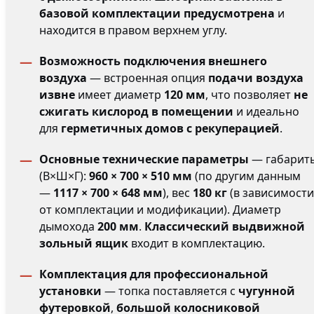
базовой комплектации предусмотрена
и
находится в правом верхнем углу.
Возможность подключения внешнего
воздуха
— встроенная опция
подачи воздуха
извне
имеет диаметр
120 мм
, что позволяет
не
сжигать кислород в помещении
и идеально
для
герметичных домов с рекуперацией
.
Основные технические параметры
— габарит
(В×Ш×Г):
960 × 700 × 510 мм
(по другим данным
—
1117 × 700 × 648 мм
), вес
180 кг
(в зависимости
от комплектации и модификации). Диаметр
дымохода
200 мм
.
Классический выдвижной
зольный ящик
входит в комплектацию.
Комплектация для профессиональной
установки
— топка поставляется с
чугунной
футеровкой
,
большой колосниковой