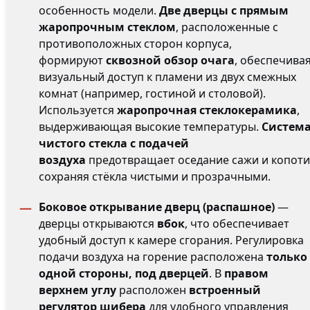
особенность модели.
Две дверцы с прямым
жаропрочным стеклом
, расположенные с
противоположных сторон корпуса,
формируют
сквозной обзор очага
, обеспечива
визуальный доступ к пламени из двух смежных
комнат (например, гостиной и столовой).
Используется
жаропрочная стеклокерамика
,
выдерживающая высокие температуры.
Систем
чистого стекла с подачей
воздуха
предотвращает оседание сажи и копоти
сохраняя стёкла чистыми и прозрачными.
Боковое открывание дверц (распашное)
—
дверцы открываются
вбок
, что обеспечивает
удобный доступ к камере сгорания. Регулировка
подачи воздуха на горение расположена
только 
одной стороны, под дверцей
. В
правом
верхнем углу
расположен
встроенный
регулятор шибера
для удобного управления