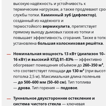
высокую надёжность и устойчивость к
термическим нагрузкам, а также продлевают сро
службы топки.
Каминный зуб (дефлектор)
,
созданный из надёжного и
термостойкого
вермикулита
, препятствует
прямому выходу дымовых газов из топки и
повышает эффективность сгорания. Также в топк
установлена
большая колосниковая решётка
.
Номинальная мощность 13 кВт (диапазон 10–
16 кВт) и высокий КПД 81–83%
— эффективно
обогревает помещения объёмом до
260–350 м³
,
что соответствует площади
до 130 м²
(при высот
потолка 2,5 м). Максимальная длина поленьев
—
до 500–600 мм (50–60 см)
. Тип топлива
—
дрова
. Тип горения —
подовое
.
Туннельное двухстороннее остекление и
система чистого стекла
— ключевая