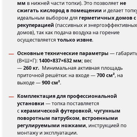
мм
в нижней части топки). Это позволяет
не
сжигать кислород в помещении
и делает топк
идеальным выбором для
герметичных домов с
рекуперацией
(пассивных и энергоэффективных
домов), так как подача воздуха на горение
осуществляется
только извне
.
Основные технические параметры
— габарит
(В×Ш×Г):
1400×837×632 мм
; вес
—
260 кг.
Минимальная активная площадь
приточной решётки: на входе —
700 см²
, на
выходе —
900 см²
.
Комплектация для профессиональной
установки
— топка поставляется
с
керамической футеровкой
,
чугунным
поворотным патрубком
,
встроенными
регулируемыми ножками
, инструкцией по
монтажу и эксплуатации.