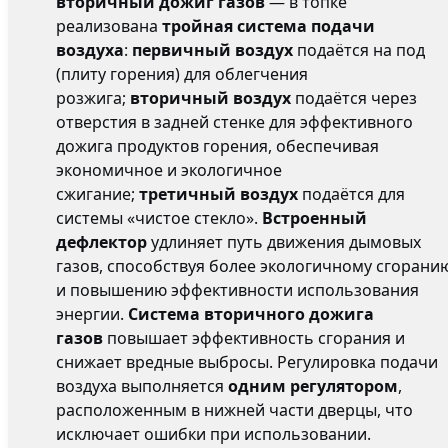
вторичный дожиг газов
— в топке
реализована
тройная система подачи
воздуха
:
первичный воздух
подаётся на под
(плиту горения) для облегчения
розжига;
вторичный воздух
подаётся через
отверстия в задней стенке для эффективного
дожига продуктов горения, обеспечивая
экономичное и экологичное
сжигание;
третичный воздух
подаётся для
системы «чистое стекло».
Встроенный
дефлектор
удлиняет путь движения дымовых
газов, способствуя более экологичному сгорани
и повышению эффективности использования
энергии.
Система вторичного дожига
газов
повышает эффективность сгорания и
снижает вредные выбросы. Регулировка подачи
воздуха выполняется
одним регулятором
,
расположенным в нижней части дверцы, что
исключает ошибки при использовании.