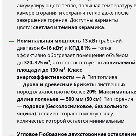
аккумулирующего тепло, повышая температуру 
камере сгорания и сохраняя тепло даже после
завершения горения. Доступны варианты
цвета:
светлая
и
тёмная керамика
.
Номинальная мощность 13 кВт
(рабочий
диапазон
6–16 кВт
) и
КПД 81%
— топка
эффективно обогревает помещения объёмом
до
320–325 м³
, что соответствует
отапливаемой
площади до 130 м²
.
Класс
энергоэффективности — A
. Тип топлива
—
дрова и древесные брикеты
лиственных
пород влажностью не более
20%
.
Максимальна
длина поленьев — 500 мм (50 см)
. Тип горения
—
подовое (бесколосниковое, без зольного
ящика)
: топливо сгорает в мелкую золу,
количество которой остаётся минимальным.
Угловое Г-образное двухстороннее остеклени