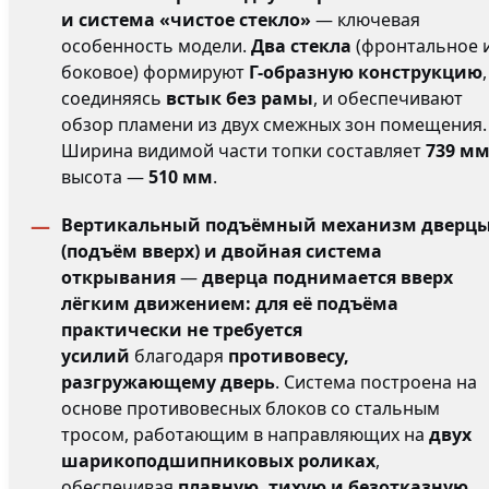
и система «чистое стекло»
— ключевая
особенность модели.
Два стекла
(фронтальное 
боковое) формируют
Г-образную конструкцию
,
соединяясь
встык без рамы
, и обеспечивают
обзор пламени из двух смежных зон помещения.
Ширина видимой части топки составляет
739 м
высота —
510 мм
.
Вертикальный подъёмный механизм дверц
(подъём вверх) и двойная система
открывания
—
дверца поднимается вверх
лёгким движением: для её подъёма
практически не требуется
усилий
благодаря
противовесу,
разгружающему дверь
. Система построена на
основе противовесных блоков со стальным
тросом, работающим в направляющих на
двух
шарикоподшипниковых роликах
,
обеспечивая
плавную, тихую и безотказную