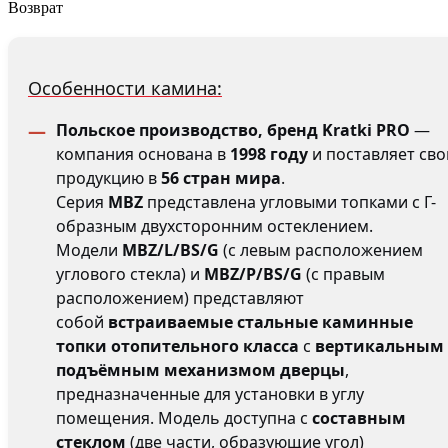
Возврат
Особенности камина:
Польское производство, бренд Kratki PRO
—
компания основана в
1998 году
и поставляет св
продукцию в
56 стран мира
.
Серия
MBZ
представлена угловыми топками с Г-
образным двухсторонним остеклением.
Модели
MBZ/L/BS/G
(с левым расположением
углового стекла) и
MBZ/P/BS/G
(с правым
расположением) представляют
собой
встраиваемые стальные каминные
топки отопительного класса
с
вертикальным
подъёмным механизмом дверцы
,
предназначенные для установки в углу
помещения. Модель доступна с
составным
стеклом
(две части, образующие угол)