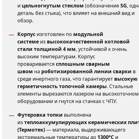
и
цельногнутым стеклом
(обозначение
SG
, одн
деталь без стыка), что влияет на внешний вид и
обзор.
Корпус
изготовлен по
модульной
системе
из
высококачественной котловой
стали толщиной 4 мм
, устойчивой к очень
высоким температурам. Корпус
проваривается
сплошным сварным
швом
на
роботизированной линии сварки
в
среде инертного газа, что гарантирует
высокую
герметичность топочной камеры
. Стальные
элементы вырезаются лазером на высокоточном
оборудовании и гнутся на станках с ЧПУ.
Футеровка топки
выполнена
из
теплоаккумулирующих керамических пли
(Термотек)
— материала, выдерживающего
экстремальные температуры до
1300°C
и