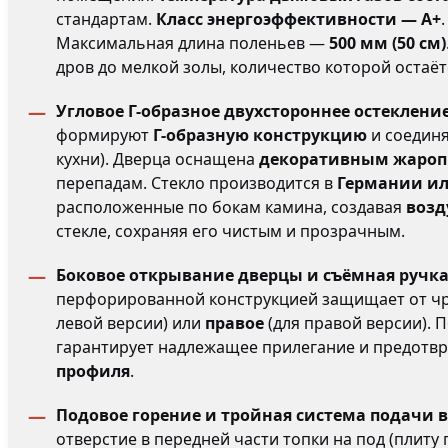
стандартам.
Класс энергоэффективности — A+
Максимальная длина поленьев —
500 мм (50 см)
дров до мелкой золы, количество которой оста
Угловое Г-образное двухстороннее остекление
формируют
Г-образную конструкцию
и соедин
кухни). Дверца оснащена
декоративным жароп
перепадам. Стекло производится в
Германии и
расположенные по бокам камина, создавая
возд
стекле, сохраняя его чистым и прозрачным.
Боковое открывание дверцы и съёмная ручк
перфорированной конструкцией защищает от чр
левой версии) или
правое
(для правой версии).
гарантирует надлежащее прилегание и предотв
профиля
.
Подовое горение и тройная система подачи 
отверстие в передней части топки на под (плиту