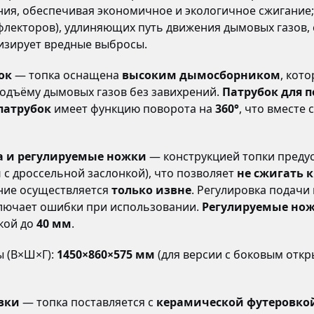
ния, обеспечивая экономичное и экологичное сжигание
ефлекторов), удлиняющих путь движения дымовых газов,
изирует вредные выбросы.
ок
— топка оснащена
высоким дымосборником
, кот
одъёму дымовых газов без завихрений.
Патрубок для 
патрубок
имеет функцию поворота на
360°
, что вместе
а и регулируемые ножки
— конструкцией топки пред
м
с дроссельной заслонкой), что позволяет
не сжигать 
ение осуществляется
только извне
. Регулировка подачи
ключает ошибки при использовании.
Регулируемые но
кой до
40 мм
.
 (В×Ш×Г):
1450×860×575 мм
(для версии с боковым откр
вки
— топка поставляется с
керамической футеровко