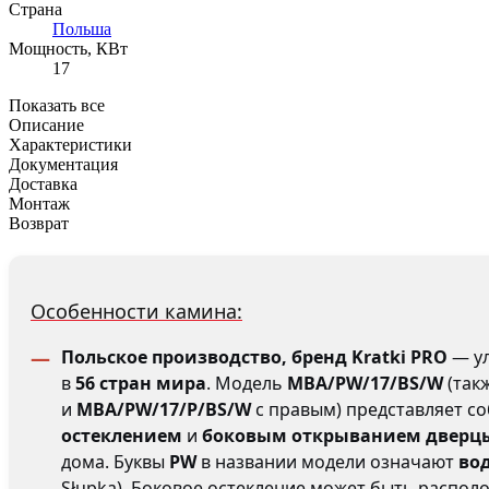
Страна
Польша
Мощность, КВт
17
Показать все
Описание
Характеристики
Документация
Доставка
Монтаж
Возврат
Особенности камина:
Польское производство, бренд Kratki PRO
— ул
в
56 стран мира
. Модель
MBA/PW/17/BS/W
(так
и
MBA/PW/17/P/BS/W
с правым) представляет с
остеклением
и
боковым открыванием дверц
дома. Буквы
PW
в названии модели означают
во
Słupka). Боковое остекление может быть распо