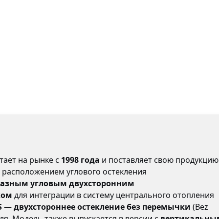
тает на рынке с
1998 года
и поставляет свою продукцию
 расположением углового остекления
разным угловым двухсторонним
ком
для интеграции в систему центрального отопления
S
—
двухстороннее остекление без перемычки
(Bez
я. Модель также выпускается в версии с
вертикальны