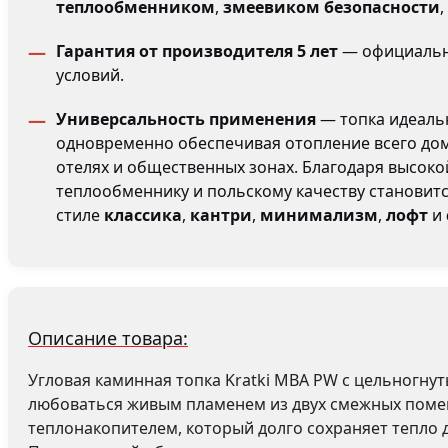
теплообменником
,
змеевиком безопасности
,
Гарантия от производителя 5 лет
— официальна
условий.
Универсальность применения
— топка идеаль
одновременно обеспечивая отопление всего дома
отелях и общественных зонах. Благодаря высок
теплообменнику и польскому качеству становитс
стиле
классика
,
кантри
,
минимализм
,
лофт
и
Описание товара:
Угловая каминная топка Kratki MBA PW с цельногну
любоваться живым пламенем из двух смежных помещ
теплонакопителем, который долго сохраняет тепло 