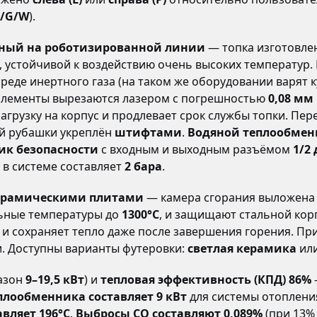
/G/W
).
енный на роботизированной линии
— топка изготовле
), устойчивой к воздействию очень высоких температур
среде инертного газа (на таком же оборудовании варят 
 элементы вырезаются лазером с погрешностью
0,08 мм
грузку на корпус и продлевает срок службы топки. Пер
ой рубашки укреплён
штифтами
.
Водяной теплообменн
ик безопасности
с входным и выходным разъёмом
1/2
в системе составляет
2 бара
.
ерамическими плитами
— камера сгорания выложен
льные температуры до
1300°C
, и защищают стальной кор
 и сохраняет тепло даже после завершения горения. Пр
. Доступны варианты футеровки:
светлая керамика
ил
азон
9–19,5 кВт
) и
тепловая эффективность (КПД) 86%
плообменника составляет 9 кВт
для системы отоплени
вляет 196°C
.
Выбросы CO составляют 0,089%
(при 13% 