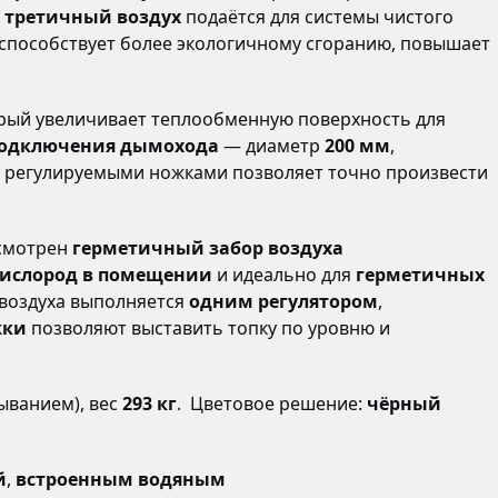
;
третичный воздух
подаётся для системы чистого
 способствует более экологичному сгоранию, повышает
орый увеличивает теплообменную поверхность для
подключения дымохода
— диаметр
200 мм
,
 с регулируемыми ножками позволяет точно произвести
усмотрен
герметичный забор воздуха
кислород в помещении
и идеально для
герметичных
 воздуха выполняется
одним регулятором
,
жки
позволяют выставить топку по уровню и
ыванием), вес
293 кг
. Цветовое решение:
чёрный
й
,
встроенным водяным