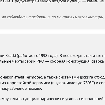
истым. Предусмотрен забор воздуха с улицы — камин не
имо соблюдать требования по монтажу и эксплуатации, 
и Kratki (работает с 1998 года). В неё входят стальны
ьные черты серии PRO — сборная конструкция, сварка
накопителя Termotec, а также системами дожига отход
 из жаростойкой керамики (выдерживает до 750°C) и с
наку «Зелёное пламя».
моугольных до цилиндрических и угловых исполнений с