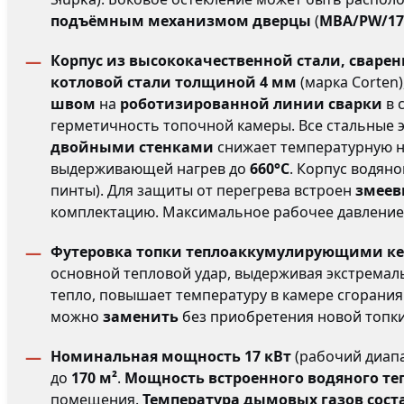
подъёмным механизмом дверцы
(
MBA/PW/17
Корпус из высококачественной стали, свар
котловой стали толщиной 4 мм
(марка Corten
швом
на
роботизированной линии сварки
в 
герметичность топочной камеры. Все стальные
двойными стенками
снижает температурную на
выдерживающей нагрев до
660°C
. Корпус водян
пинты). Для защиты от перегрева встроен
змеев
комплектацию. Максимальное рабочее давление 
Футеровка топки теплоаккумулирующими к
основной тепловой удар, выдерживая экстрема
тепло, повышает температуру в камере сгорания
можно
заменить
без приобретения новой топки
Номинальная мощность 17 кВт
(рабочий диап
до
170 м²
.
Мощность встроенного водяного те
помещения.
Температура дымовых газов соста