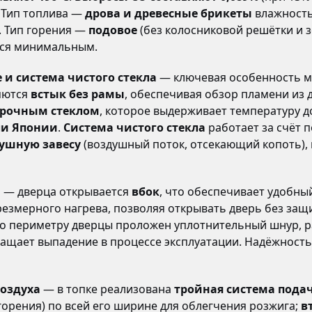
. Тип топлива —
дрова и древесные брикеты
влажность
. Тип горения —
подовое
(без колосниковой решётки и 
ётся минимальным.
 и система чистого стекла
— ключевая особенность м
яются
встык без рамы
, обеспечивая обзор пламени из 
рочным стеклом
, которое выдерживает температуру 
ли Японии
.
Система чистого стекла
работает за счёт 
ушную завесу
(воздушный поток, отсекающий копоть), 
а
— дверца открывается
вбок
, что обеспечивает удобны
езмерного нагрева, позволяя открывать дверь без за
 По периметру дверцы проложен уплотнительный шнур, 
ращает выпадение в процессе эксплуатации. Надёжност
воздуха
— в топке реализована
тройная система пода
 горения) по всей его ширине для облегчения розжига;
в