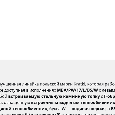
учшенная линейка польской марки Kratki, которая рабо
же доступная в исполнениях
MBA/PW/17/L/BS/W
с левым
обой
встраиваемую стальную каминную топку
с
Г-об
ы
, оснащённую
встроенным водяным теплообменни
дяной теплообменник
, буква
W
—
водяная версия
, а
B
ложено
слева (L)
или
справа (P)
относительно пользовател