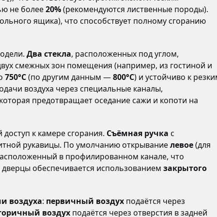
ю не более
20%
(рекомендуются лиственные породы).
зольного ящика), что способствует полному сгоранию
одели.
Два стекла
, расположенных под углом,
двух смежных зон помещения (например, из гостиной и
до
750°C
(по другим данным —
800°C
) и устойчиво к резки
подачи воздуха через специальные каналы,
которая предотвращает оседание сажи и копоти на
й доступ к камере сгорания.
Съёмная ручка
с
щитной рукавицы. По умолчанию открывание
левое
(для
расположенный в профилированном канале, что
ь дверцы обеспечивается использованием
закрытого
чи воздуха
:
первичный воздух
подаётся через
торичный воздух
подаётся через отверстия в задней