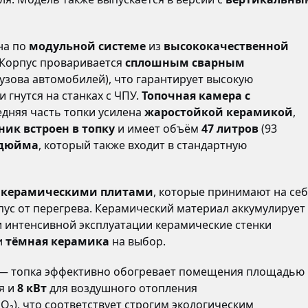
на по
модульной системе
из
высококачественной
. Корпус проваривается
сплошным сварным
кузова автомобилей), что гарантирует высокую
и гнутся на станках с ЧПУ.
Топочная камера с
едняя часть топки усилена
жаростойкой керамикой
,
ик встроен в топку
и имеет объём
47 литров
(93
 дюйма
, который также входит в стандартную
а
керамическими плитами
, которые принимают на се
пус от перегрева. Керамический материал аккумулирует
и интенсивной эксплуатации керамические стенки
и
тёмная керамика
на выбор.
— топка эффективно обогревает помещения площадью
я и
8 кВт
для воздушного отопления
O₂), что соответствует строгим экологическим