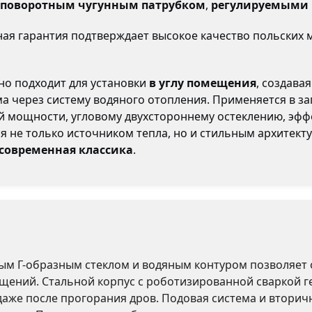
поворотным чугунным патрубком
,
регулируемыми
я гарантия подтверждает высокое качество польских 
но подходит для установки
в углу помещения
, создава
 через систему водяного отопления. Применяется в заго
ой мощности, угловому двухстороннему остеклению, эф
я не только источником тепла, но и стильным архитек
современная классика
.
тым Г-образным стеклом и водяным контуром позволяет
ений. Стальной корпус с роботизированной сваркой г
даже после прогорания дров. Подовая система и втори