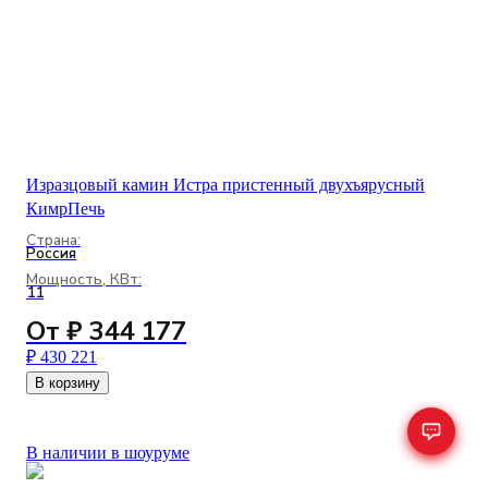
Изразцовый камин Истра пристенный двухъярусный
КимрПечь
Страна:
Россия
Мощность, КВт:
11
От ₽ 344 177
₽ 430 221
В корзину
В наличии в шоуруме