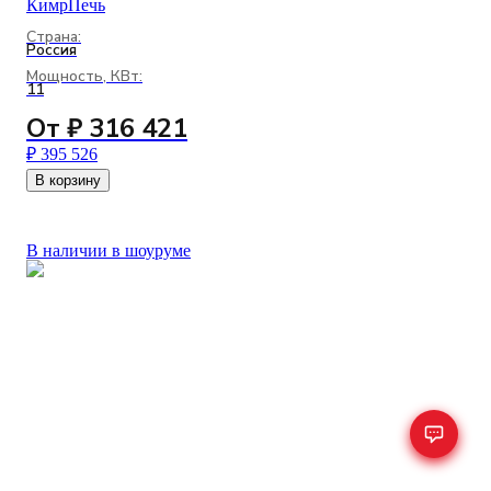
КимрПечь
Страна:
Россия
Мощность, КВт:
11
От ₽ 316 421
₽ 395 526
В корзину
В наличии в шоуруме