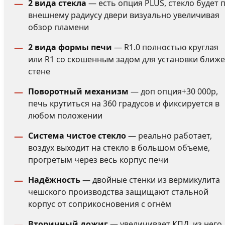
2 вида стекла
— есть опция PLUS, стекло будет 
внешнему радиусу двери визуально увеличивая
обзор пламени
2 вида формы печи
— R1.0 полностью круглая
или R1 со скошенным задом для установки ближе
стене
Поворотный механизм
— доп опция+30 000р,
печь крутиться на 360 градусов и фиксируется в
любом положении
Система чистое стекло
— реально работает,
воздух выходит на стекло в большом объеме,
прогретым через весь корпус печи
Надёжность
— двойные стенки из вермикулита
чешского производства защищают стальной
корпус от соприкосновения с огнём
Вторичный дожиг
— увеличивает КПД, из него