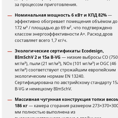
за процессом приготовления.
Номинальная мощность 6 кВт и КПД 82%
—
эффективно обогревает помещения объёмом до
172 м³ / площадью до 69 м², что подтверждено
классом энергоэффективности A+. Расход дров
составляет всего 1,7 кг/ч.
Экологические сертификаты Ecodesign,
BImSchV 2 и 15a B-VG
— низкие выбросы CO (750
мг/м³), пыли (21 мг/м³), NOx (101 мг/м³) и OGC (46
мг/м³) соответствуют строжайшим европейским
экологическим нормам EN 13240.
Сертифицирована по австрийскому стандарту 15
B-VG и немецкому BImSchV.
Массивная чугунная конструкция топки весо
186 кг
— камера сгорания размером 273×370×30
мм полностью выполнена из