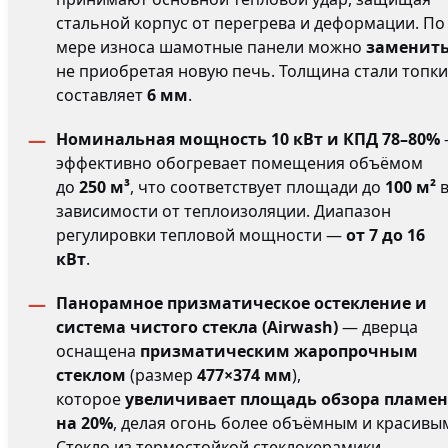
стальной корпус от перегрева и деформации. По
мере износа шамотные панели можно
заменит
не приобретая новую печь. Толщина стали топки
составляет
6 мм
.
Номинальная мощность 10 кВт и КПД 78–80%
эффективно обогревает помещения объёмом
до
250 м³
, что соответствует площади до
100 м²
зависимости от теплоизоляции. Диапазон
регулировки тепловой мощности —
от 7 до 16
кВт
.
Панорамное призматическое остекление и
система чистого стекла (Airwash)
— дверца
оснащена
призматическим жаропрочным
стеклом
(размер
477×374 мм
),
которое
увеличивает площадь обзора пламе
на 20%
, делая огонь более объёмным и красивы
Стекло из термостойкой стеклокерамики