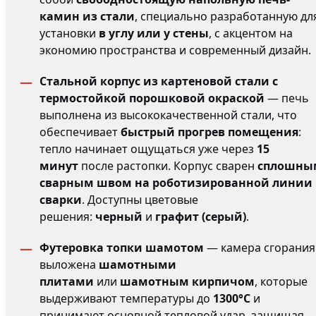
камин из стали
, специально разработанную дл
установки
в углу или у стены
, с акцентом на
экономию пространства и современный дизайн.
Стальной корпус из картеновой стали с
термостойкой порошковой окраской
— печь
выполнена из высококачественной стали, что
обеспечивает
быстрый прогрев помещения
:
тепло начинает ощущаться уже через
15
минут
после растопки. Корпус сварен
сплошны
сварным швом на роботизированной линии
сварки
. Доступны цветовые
решения:
черный
и
графит (серый)
.
Футеровка топки шамотом
— камера сгорания
выложена
шамотными
плитами
или
шамотным кирпичом
, которые
выдерживают температуры до
1300°C
и
принимают основной тепловой удар, защищая