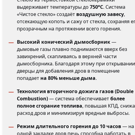
выдерживает температуры до
750°C
. Система
«Чистое стекло» создаёт
воздушную завесу
,
отсекающую копоть и сажу от стекла, сохраняя е
прозрачным на протяжении всего горения.
Высокий конический дымосборник
—
дымовые газы плавно поднимаются вверх без
завихрений, скапливаясь в верхней части
дымосборника. Благодаря этому при открывании
дверцы для добавления дров в помещение
попадает
на 80% меньше дыма
.
Технология вторичного дожига газов (Double
Combustion)
— система обеспечивает
более
полное сгорание топлива
, повышая КПД, сниж
расход дров и минимизируя вредные выбросы.
Режим длительного горения до 10 часов
— на
одной закладке дров печь способна работать в