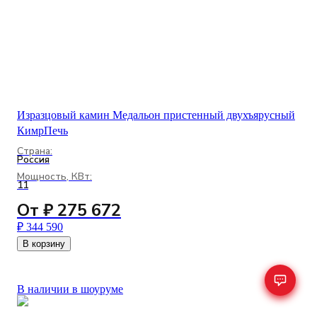
Изразцовый камин Медальон пристенный двухъярусный
КимрПечь
Страна:
Россия
Мощность, КВт:
11
От ₽ 275 672
₽ 344 590
В корзину
В наличии в шоуруме