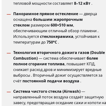
тепловой мощности составляет
8–12 кВт
.
Панорамное прямое остекление
— дверца
оснащена
большим жаропрочным
стеклом
размером
600×510 мм
,
обеспечивающим отличный обзор пламени .
Используется
стеклокерамика
, устойчивая к
температурам до
750°C
.
Технология вторичного дожига газов (Double
Combustion)
— система обеспечивает
более
полное сгорание топлива
, повышает КПД,
снижает расход дров и минимизирует вредные
выбросы . Вторичный дожиг осуществляется за
счёт
постоянной подачи воздуха
.
Система чистого стекла (Airwash)
—
направленный поток воздуха создаёт защитную
завесу, предотвращая оседание сажи и копоти н