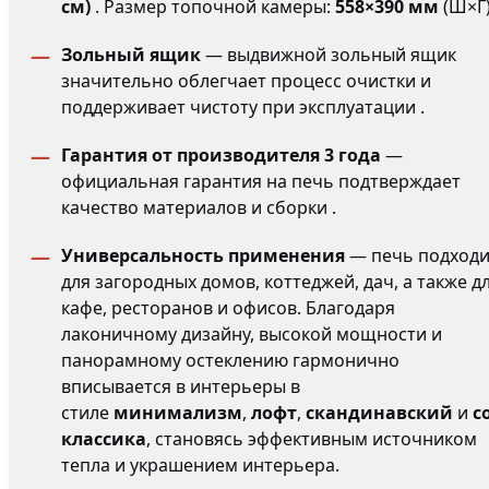
см)
. Размер топочной камеры:
558×390 мм
(Ш×Г)
Зольный ящик
— выдвижной зольный ящик
значительно облегчает процесс очистки и
поддерживает чистоту при эксплуатации .
Гарантия от производителя 3 года
—
официальная гарантия на печь подтверждает
качество материалов и сборки .
Универсальность применения
— печь подходи
для загородных домов, коттеджей, дач, а также д
кафе, ресторанов и офисов. Благодаря
лаконичному дизайну, высокой мощности и
панорамному остеклению гармонично
вписывается в интерьеры в
стиле
минимализм
,
лофт
,
скандинавский
и
с
классика
, становясь эффективным источником
тепла и украшением интерьера.