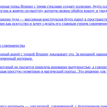
ная топка Brunner с тремя стеклами создает иллюзию, будто пла
 огонь в живую скульптуру, которую можно обойти вокруг и увид
ущение чуда — массивная конструкция будто парит в пространств
ин как искусство и хочет сделать его главным героем современн
о совершенства
ный короб с топкой Brunner доказывает это. За внешней лакон
временный интерьер.
, который не пытается привлечь внимание вычурностью, а говор
ая простую геометрию в магический портал. Это решение для те
шего интерьера — элегантный, современный, с безупречным пано