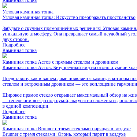
Каминная топка
Угловая каминная топка
Угловая каминная топка: Искусство преображать пространство
Забудьте о скучных прямолинейных решениях! Угловая каминная
уникальную атмосферу. Она превращает самый неудобный угол 
двух сторон.
Подробнее
Каминная топка
Каминная топка Астов с прямым стеклом и дровником
Каминная топка Астов: Безупречный вид на огонь и умное хра
Представьте, как в вашем доме появляется камин, в котором п
стеклом и встроенным дровником — это воплощение гармонии
Широкое прямое стекло открывает максимальный обзор на живо
— теперь они всегда под рукой, аккуратно сложены и дополн
в единой композиции.
Подробнее
Каминная топка
Каминная топка Brunner с тремя стеклами парящая в воздухе
Brunner с тремя стеклами: Огонь, который парит в воздухе