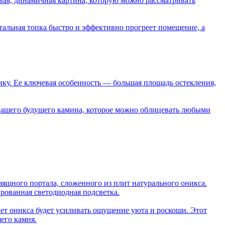
ивая, динамичная картина, которую можно рассматривать
тальная топка быстро и эффективно прогреет помещение, а
тику. Ее ключевая особенность — большая площадь остекления,
це вашего будущего камина, которое можно облицевать любыми
изящного портала, сложенного из плит натурального оникса.
рованная светодиодная подсветка.
вет оникса будет усиливать ощущение уюта и роскоши. Этот
его камня.