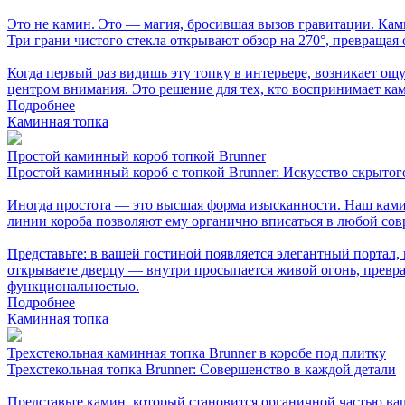
Это не камин. Это — магия, бросившая вызов гравитации. Камин
Три грани чистого стекла открывают обзор на 270°, превращая
Когда первый раз видишь эту топку в интерьере, возникает ощ
центром внимания. Это решение для тех, кто воспринимает кам
Подробнее
Каминная топка
Простой каминный короб топкой Brunner
Простой каминный короб с топкой Brunner: Искусство скрытог
Иногда простота — это высшая форма изысканности. Наш камин
линии короба позволяют ему органично вписаться в любой со
Представьте: в вашей гостиной появляется элегантный портал
открываете дверцу — внутри просыпается живой огонь, превращ
функциональностью.
Подробнее
Каминная топка
Трехстекольная каминная топка Brunner в коробе под плитку
Трехстекольная топка Brunner: Совершенство в каждой детали
Представьте камин, который становится органичной частью ва