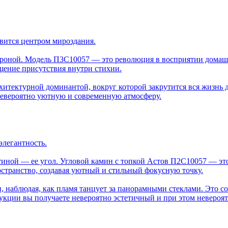
вится центром мироздания.
тороной. Модель П3С10057 — это революция в восприятии домаш
ущение присутствия внутри стихии.
рхитектурной доминантой, вокруг которой закрутится вся жизнь
 невероятно уютную и современную атмосферу.
элегантность.
тиной — ее угол. Угловой камин с топкой Астов П2С10057 — эт
странство, создавая уютный и стильный фокусную точку.
н, наблюдая, как пламя танцует за панорамными стеклами. Это 
укции вы получаете невероятно эстетичный и при этом невероя