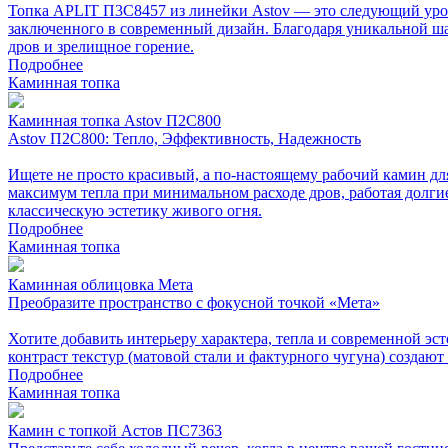
Топка APLIT П3С8457 из линейки Astov — это следующий уровен
заключенного в современный дизайн. Благодаря уникальной ша
дров и зрелищное горение.
Подробнее
Каминная топка
Каминная топка Astov П2С800
Astov П2С800: Тепло, Эффективность, Надежность
Ищете не просто красивый, а по-настоящему рабочий камин дл
максимум тепла при минимальном расходе дров, работая долги
классическую эстетику живого огня.
Подробнее
Каминная топка
Каминная облицовка Мета
Преобразите пространство с фокусной точкой «Мета»
Хотите добавить интерьеру характера, тепла и современной эс
контраст текстур (матовой стали и фактурного чугуна) создаю
Подробнее
Каминная топка
Камин с топкой Астов ПС7363