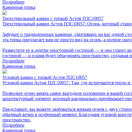
Подробнее
Каминная топка
Трехстекольный камин с топкой Астов П3С10057
Трехстекольный камин Астов П3С10057: Огонь, который стано
Забудьте о традиционных каминах, смотрящих на вас одной с
эта топка предлагает вам не просто вид на огонь, а полное ощ
Разместите ее в центре просторной гостиной — и она станет а
гостиной — и пламя будет объединять пространство, создавая
Подробнее
Каминная топка
Угловой камин с топкой Астов П2С10057
Угловой камин Астов П2С10057: Там, где встречаются тепло и 
Позвольте огню занять самое выгодное положение в вашей гос
архитектурный элемент, который кардинально преображает про
Представьте: вы можете любоваться живым огнем с двух сторо
обычный вечер в особенный момент. Благодаря угловой констр
пространство.
Подробнее
Каминная топка