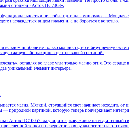
ной разгораются настоящие языки пламени. Не просто огонь, а ж
камин с топкой «Астов ПС7363».
ю функциональность и не любит идти на компромиссы. Мощная с
удете наслаждаться видом пламени, а не бороться с копотью.
опительном приборе не только мощность, но и безупречную эсте
тоящую живую абстракцию в центре вашей гостиной.
исчезать», оставляя во главе угла только магию огня. Это серд
здав уникальный элемент интерьера.
.
сыпается магия. Мягкий, струящийся свет начинает исходить от 
 — природной картиной, которую теперь подчеркивает интегри
опки Астов ПС10057 вы увидите яркое, живое пламя, а теплый с
 проверенной топки и невероятного визуального тепла от сияющ