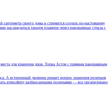
й сантиметр своего дома и стремится создать по-настоящему
ами наслаждаться танцем пламени через панорамные стекла с
о места для хранения дров. Топка Астов с прямым панорамным
рса. А встроенный дровник решает вопрос хранения поленьев
шать атмосферу разбросанными поленьями — все организовано