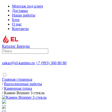
Монтаж под ключ
Доставка
Наши работы
Блог
О нас
Контакты
Каталог
Бренды
zakaz@el-kamino.ru
+7 (993) 360 80 80
Главная страница
/
Выполненные работы
/
Каминная топка
/
Камин Brunner 3 стекла