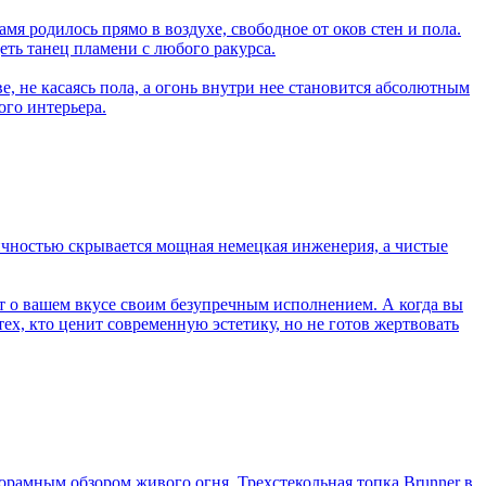
мя родилось прямо в воздухе, свободное от оков стен и пола.
еть танец пламени с любого ракурса.
е, не касаясь пола, а огонь внутри нее становится абсолютным
ого интерьера.
ичностью скрывается мощная немецкая инженерия, а чистые
ит о вашем вкусе своим безупречным исполнением. А когда вы
х, кто ценит современную эстетику, но не готов жертвовать
рамным обзором живого огня. Трехстекольная топка Brunner в