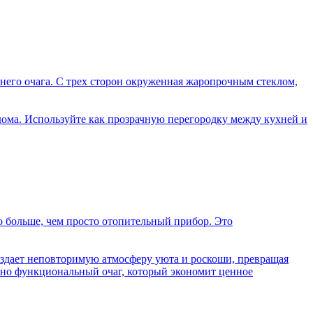
него очага. С трех сторон окруженная жаропрочным стеклом,
 дома. Используйте как прозрачную перегородку между кухней и
о больше, чем просто отопительный прибор. Это
создает неповторимую атмосферу уюта и роскоши, превращая
тно функциональный очаг, который экономит ценное