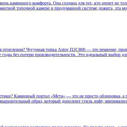
ь каминного комфорта. Она создана для тех, кто ценит не толь
мотной топочной камере и продуманной системе дожига, эта мо
я отопления? Чугунная топка Astov П2С800 — это решение, пров
е годы без потери производительности. Это идеальный выбор для
тетики? Каминный портал «Мета» — это не просто облицовка, а 
т выразительный образ, который дополнит стиль лофт, минимали