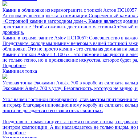
Камин в облицовке из керамогранита с топкой Астов ПС10057
Автором лучшего проекта в номинации Современный камин» 20
«Островной камин в загородном доме». Камин является доминант
пространстве. Чтобы оживить достаточно массивный тёмный об
дровница.
Камин в керамограните Astov ПС10057: Совершенство в каждо
Представьте: холодным зимним вечером в вашей гостиной зажи
облицовки. Это не просто камин - это стильная доминанта ваш
Камин с топкой Astov ПС10057 - это гармония мощности и эле
не только тепло, но и произведение искусства, которое будет ра
Подробнее
Каминная топка
Угловая топка Экокамин Альфа 700 в коробе из силиката кальц
Экокамин Альфа 700 в углу: Безопасность, которую не видно, 
Угол вашей гостиной преобразится, став местом притяжения те
интерьер благодаря инновационному коробу из силиката кальци
никто не догадается о его защитных свойствах.
Представьте: пламя танцует за тремя гранями стекла, создавая
центром композиции. А вы наслаждаетесь не только видом, но
Подробнее