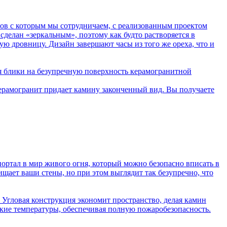
ов с которым мы сотрудничаем, с реализованным проектом
сделан «зеркальным», поэтому как будто растворяется в
ю дровницу. Дизайн завершают часы из того же ореха, что и
ая блики на безупречную поверхность керамогранитной
керамогранит придает камину законченный вид. Вы получаете
портал в мир живого огня, который можно безопасно вписать в
ищает ваши стены, но при этом выглядит так безупречно, что
. Угловая конструкция экономит пространство, делая камин
окие температуры, обеспечивая полную пожаробезопасность.