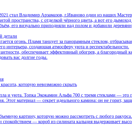
21 стал Владимир Арзамазов, г.Иваново один из наших Мастер
ой пространства, с отделкой чёрного цвета, а вот его дымоход 
ъём, его визуально приподняли над полом и добавили деревянну
й детали
гается огонь. Пламя танцует за панорамным стеклом, отбрасыв
его интерьера, создающая атмосферу уюта и респектабельности.
гантности, обеспечивает эффективный обогрев, а благородный 
довать вас долгие годы.
ия
и красота, которую невозможно скрыть
пла и уюта. Топка Экокамин Альфа 700 с тремя стеклами — это 
я. Этот материал — секрет идеального камина: он не горит, защ
 объемную картину, которую можно рассмотреть с любого ракурса
 и спокойствием — короб из силината кальция выдерживает выс