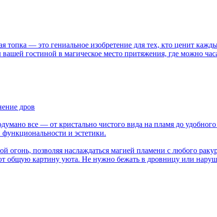
 топка — это гениальное изобретение для тех, кто ценит кажды
вашей гостиной в магическое место притяжения, где можно час
нение дров
родумано все — от кристально чистого вида на пламя до удобног
 функциональности и эстетики.
й огонь, позволяя наслаждаться магией пламени с любого раку
яют общую картину уюта. Не нужно бежать в дровницу или нару