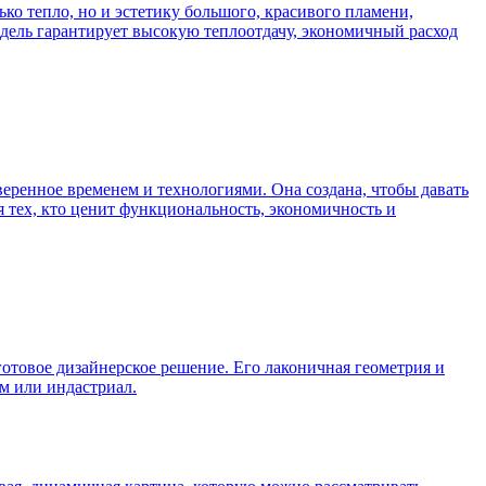
ко тепло, но и эстетику большого, красивого пламени,
дель гарантирует высокую теплоотдачу, экономичный расход
еренное временем и технологиями. Она создана, чтобы давать
 тех, кто ценит функциональность, экономичность и
готовое дизайнерское решение. Его лаконичная геометрия и
зм или индастриал.