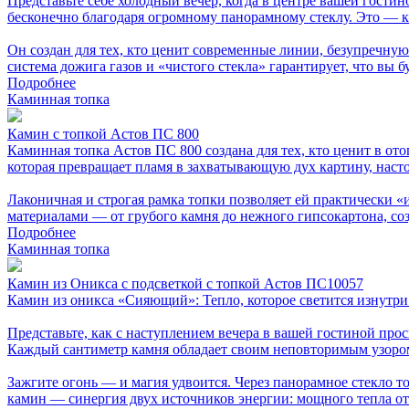
Представьте себе холодный вечер, когда в центре вашей гости
бесконечно благодаря огромному панорамному стеклу. Это — 
Он создан для тех, кто ценит современные линии, безупречну
система дожига газов и «чистого стекла» гарантирует, что вы б
Подробнее
Каминная топка
Камин с топкой Астов ПС 800
Каминная топка Астов ПС 800 создана для тех, кто ценит в от
которая превращает пламя в захватывающую дух картину, нас
Лаконичная и строгая рамка топки позволяет ей практически «
материалами — от грубого камня до нежного гипсокартона, со
Подробнее
Каминная топка
Камин из Оникса с подсветкой с топкой Астов ПС10057
Камин из оникса «Сияющий»: Тепло, которое светится изнутри
Представьте, как с наступлением вечера в вашей гостиной про
Каждый сантиметр камня обладает своим неповторимым узором
Зажгите огонь — и магия удвоится. Через панорамное стекло т
камин — синергия двух источников энергии: мощного тепла от