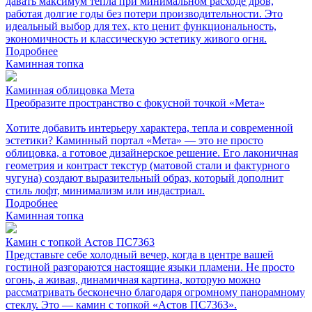
давать максимум тепла при минимальном расходе дров,
работая долгие годы без потери производительности. Это
идеальный выбор для тех, кто ценит функциональность,
экономичность и классическую эстетику живого огня.
Подробнее
Каминная топка
Каминная облицовка Мета
Преобразите пространство с фокусной точкой «Мета»
Хотите добавить интерьеру характера, тепла и современной
эстетики? Каминный портал «Мета» — это не просто
облицовка, а готовое дизайнерское решение. Его лаконичная
геометрия и контраст текстур (матовой стали и фактурного
чугуна) создают выразительный образ, который дополнит
стиль лофт, минимализм или индастриал.
Подробнее
Каминная топка
Камин с топкой Астов ПС7363
Представьте себе холодный вечер, когда в центре вашей
гостиной разгораются настоящие языки пламени. Не просто
огонь, а живая, динамичная картина, которую можно
рассматривать бесконечно благодаря огромному панорамному
стеклу. Это — камин с топкой «Астов ПС7363».