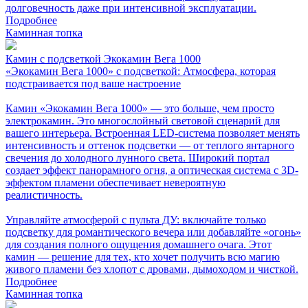
долговечность даже при интенсивной эксплуатации.
Подробнее
Каминная топка
Камин с подсветкой Экокамин Вега 1000
«Экокамин Вега 1000» с подсветкой: Атмосфера, которая
подстраивается под ваше настроение
Камин «Экокамин Вега 1000» — это больше, чем просто
электрокамин. Это многослойный световой сценарий для
вашего интерьера. Встроенная LED-система позволяет менять
интенсивность и оттенок подсветки — от теплого янтарного
свечения до холодного лунного света. Широкий портал
создает эффект панорамного огня, а оптическая система с 3D-
эффектом пламени обеспечивает невероятную
реалистичность.
Управляйте атмосферой с пульта ДУ: включайте только
подсветку для романтического вечера или добавляйте «огонь»
для создания полного ощущения домашнего очага. Этот
камин — решение для тех, кто хочет получить всю магию
живого пламени без хлопот с дровами, дымоходом и чисткой.
Подробнее
Каминная топка