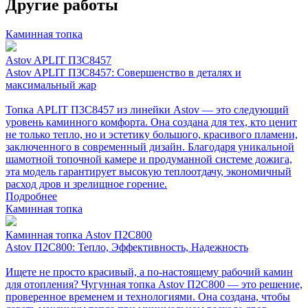
Другие работы
Каминная топка
Astov APLIT П3С8457
Astov APLIT П3С8457: Совершенство в деталях и
максимальный жар
Топка APLIT П3С8457 из линейки Astov — это следующий
уровень каминного комфорта. Она создана для тех, кто ценит
не только тепло, но и эстетику большого, красивого пламени,
заключенного в современный дизайн. Благодаря уникальной
шамотной топочной камере и продуманной системе дожига,
эта модель гарантирует высокую теплоотдачу, экономичный
расход дров и зрелищное горение.
Подробнее
Каминная топка
Каминная топка Astov П2С800
Astov П2С800: Тепло, Эффективность, Надежность
Ищете не просто красивый, а по-настоящему рабочий камин
для отопления? Чугунная топка Astov П2С800 — это решение,
проверенное временем и технологиями. Она создана, чтобы