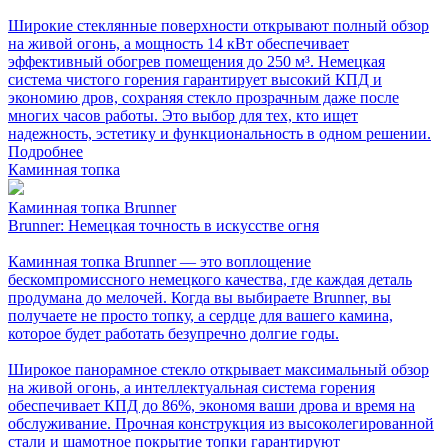
Широкие стеклянные поверхности открывают полный обзор
на живой огонь, а мощность 14 кВт обеспечивает
эффективный обогрев помещения до 250 м³. Немецкая
система чистого горения гарантирует высокий КПД и
экономию дров, сохраняя стекло прозрачным даже после
многих часов работы. Это выбор для тех, кто ищет
надежность, эстетику и функциональность в одном решении.
Подробнее
Каминная топка
Каминная топка Brunner
Brunner: Немецкая точность в искусстве огня
Каминная топка Brunner — это воплощение
бескомпромиссного немецкого качества, где каждая деталь
продумана до мелочей. Когда вы выбираете Brunner, вы
получаете не просто топку, а сердце для вашего камина,
которое будет работать безупречно долгие годы.
Широкое панорамное стекло открывает максимальный обзор
на живой огонь, а интеллектуальная система горения
обеспечивает КПД до 86%, экономя ваши дрова и время на
обслуживание. Прочная конструкция из высоколегированной
стали и шамотное покрытие топки гарантируют