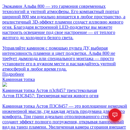
Экокамин Альфа 800 — это гармония современных
технологий и уютной атмосферы. Его компактный портал
шириной 800 мм идеально впишется в любое пространство, а
реалистичный 3D-эффект пламени создаст иллюзию живого
огня. Благодаря встроенной LED-подсветке вы можете
настроить освещение под свое настроение — от теплого
желтого до холодного белого света.
Управляйте камином с помощью пульта ДУ, выбирая
интенсивность пламени и цвет подсветки. Альфа 800 не
требует дымохода или специального монтажа — просто
установите его в нужном месте и наслаждайтесь уютной
атмосферой в любое время года.
Подробнее
Каминная топка
Каминная топка Астов п3с8457 трехстекольная
Астов П3С8457: Трехмерная магия живого огня
Каминная топка Астов П3С8457 — это воплощение немецкой
инженерной мысли, где каждая деталь продумана для вашего
комфорта. Три грани идеально отполированного стекла
создают эффект полного погружения, открывая панорамный
вид на танец пламени. Увеличенная камера сгорания вмещает