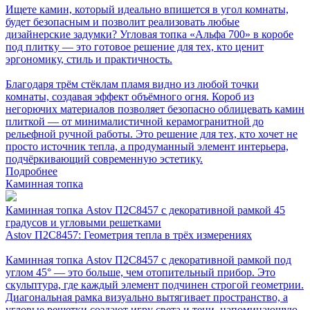
Ищете камин, который идеально впишется в угол комнаты,
будет безопасным и позволит реализовать любые
дизайнерские задумки? Угловая топка «Альфа 700» в коробе
под плитку — это готовое решение для тех, кто ценит
эргономику, стиль и практичность.
Благодаря трём стёклам пламя видно из любой точки
комнаты, создавая эффект объёмного огня. Короб из
негорючих материалов позволяет безопасно облицевать камин
плиткой — от минималистичной керамогранитной до
рельефной ручной работы. Это решение для тех, кто хочет не
просто источник тепла, а продуманный элемент интерьера,
подчёркивающий современную эстетику.
Подробнее
Каминная топка
Каминная топка Astov П2С8457 с декоративной рамкой 45
градусов и угловыми решетками
Astov П2С8457: Геометрия тепла в трёх измерениях
Каминная топка Astov П2С8457 с декоративной рамкой под
углом 45° — это больше, чем отопительный прибор. Это
скульптура, где каждый элемент подчинен строгой геометрии.
Диагональная рамка визуально вытягивает пространство, а
угловые решетки создают игру света и тени, напоминающую