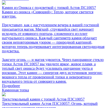
Камин из Оникса с подсветкой с топкой Астов ПС10057
Камин из оникса «Сияющий»: Тепло, которое светится
изнутри.
Представьте, как с наступлением вечера в вашей гостиной
просыпается магия. Мягкий, струящийся свет начинает
исходить от изящного портала, сложенного из плит
натурального оникса. Каждый сантиметр камня обладает
своим неповторимым узором — природной картиной,
которую теперь подчеркивает интегрированная светодиодная
подсветка.
Зажгите огонь — и магия удвоится. Через панорамное стекло
топки Астов ПС10057 вы увидите яркое, живое пламя, а
теплый свет оникса будет усиливать ощущение уюта и
роскоши. Этот камин — синергия двух источников энергии:
мощного тепла от проверенной топки и невероятного
визуального тепла от сияющего камня.
Подробнее
Каминная топка
Трехстекольный камин с топкой Астов П3С10057
Трехстекольный камин Астов П3С10057: Огонь, который
становится центром мироздания.