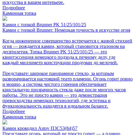
искусства в вашем интерьере.
Подробнее
Каминная топка
Камин с топкой Brunner PK 51/25/101/25
Камин с топкой Brunner: Немецкая точность в искусстве огня
Когда инженерное совершенство встречается с живой стихией
огня — рождается камин, который становится эталоном на
десятилетия. Топка Brunner PK 51/25/101/25 — это
квинтэссенция немецкого подхода к печному делу, где
каждый миллиметр конструкции продуман до мелочей.
Представьте: широкое панорамное стекло, за которым
разворачивается настоящий театр пламени. Огонь горит ровно
и мощно, а система чистого горения обеспечивает
кристальную прозрачность стекла даже после многих часов
работы. Это не просто камин — это демонстрация
превосходства немецких технологий, где эстетика и
функциональность находятся в идеальном балансе.
Подробнее
Каминная топка
Камин крокодил Astov П3С53(84)57
Представьте огонь, который не просто горит — а плавно