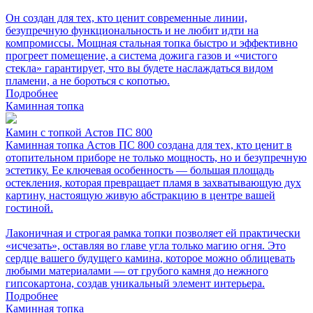
Он создан для тех, кто ценит современные линии,
безупречную функциональность и не любит идти на
компромиссы. Мощная стальная топка быстро и эффективно
прогреет помещение, а система дожига газов и «чистого
стекла» гарантирует, что вы будете наслаждаться видом
пламени, а не бороться с копотью.
Подробнее
Каминная топка
Камин с топкой Астов ПС 800
Каминная топка Астов ПС 800 создана для тех, кто ценит в
отопительном приборе не только мощность, но и безупречную
эстетику. Ее ключевая особенность — большая площадь
остекления, которая превращает пламя в захватывающую дух
картину, настоящую живую абстракцию в центре вашей
гостиной.
Лаконичная и строгая рамка топки позволяет ей практически
«исчезать», оставляя во главе угла только магию огня. Это
сердце вашего будущего камина, которое можно облицевать
любыми материалами — от грубого камня до нежного
гипсокартона, создав уникальный элемент интерьера.
Подробнее
Каминная топка