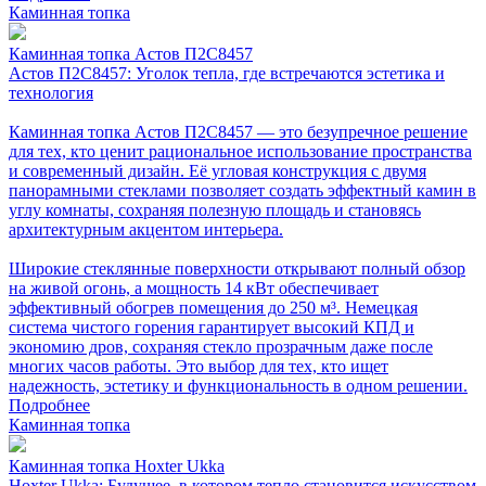
Каминная топка
Каминная топка Астов П2С8457
Астов П2С8457: Уголок тепла, где встречаются эстетика и
технология
Каминная топка Астов П2С8457 — это безупречное решение
для тех, кто ценит рациональное использование пространства
и современный дизайн. Её угловая конструкция с двумя
панорамными стеклами позволяет создать эффектный камин в
углу комнаты, сохраняя полезную площадь и становясь
архитектурным акцентом интерьера.
Широкие стеклянные поверхности открывают полный обзор
на живой огонь, а мощность 14 кВт обеспечивает
эффективный обогрев помещения до 250 м³. Немецкая
система чистого горения гарантирует высокий КПД и
экономию дров, сохраняя стекло прозрачным даже после
многих часов работы. Это выбор для тех, кто ищет
надежность, эстетику и функциональность в одном решении.
Подробнее
Каминная топка
Каминная топка Hoxter Ukka
Hoxter Ukka: Будущее, в котором тепло становится искусством