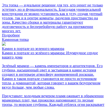
Эта топка — идеальное решение для тех, кто ценит не только
эстетику, но и функциональность. Благодаря универсальной
конструкции ее можно установить как в углу, создав уютный
уголок, так и в центре комнаты, разделив пространство на
зоны. Качество сборки и материалы гарантируют
долговечность и бесперебойную работу на протяжении
многих лет.
Подробнее
Каминная топка
Камин в портале из зеленого мрамора
Камин в портале из зелёного мрамора: Изумрудное сердце
вашего дома
Зелёный мрамор — камень императоров и архитекторов. Его
глубина, насыщенный цвет и застывшая в камне история
создают в интерьере атмосферу вневременной роскоши.
Камин в таком портале становится не просто источником
тепла, а доминантой, которая говорит о вашем безупречном
вкусе больше, чем любые слова.
Представьте: холодным вечером пламя оживает в обрамлении
мраморных плит, чьи прожилки напоминают то лесные
тропы, то морские глубины. Каждый отблеск огня раскрывает