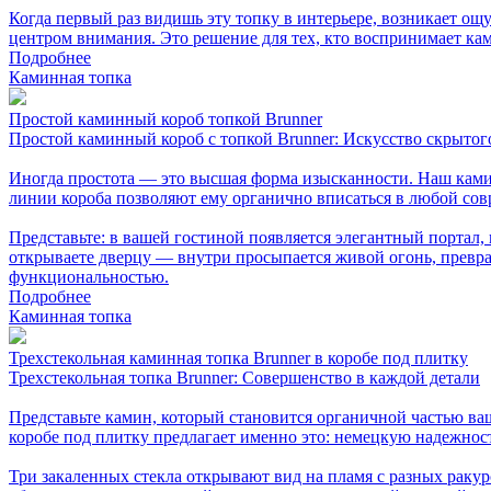
Когда первый раз видишь эту топку в интерьере, возникает ощ
центром внимания. Это решение для тех, кто воспринимает кам
Подробнее
Каминная топка
Простой каминный короб топкой Brunner
Простой каминный короб с топкой Brunner: Искусство скрытог
Иногда простота — это высшая форма изысканности. Наш камин
линии короба позволяют ему органично вписаться в любой со
Представьте: в вашей гостиной появляется элегантный портал
открываете дверцу — внутри просыпается живой огонь, превращ
функциональностью.
Подробнее
Каминная топка
Трехстекольная каминная топка Brunner в коробе под плитку
Трехстекольная топка Brunner: Совершенство в каждой детали
Представьте камин, который становится органичной частью ва
коробе под плитку предлагает именно это: немецкую надежнос
Три закаленных стекла открывают вид на пламя с разных ракур