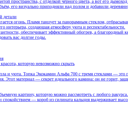
ой пространства, с отделкой чёрного цвета, а вот его дымоход 
ъём, его визуально приподняли над полом и добавили деревянну
й детали
гается огонь. Пламя танцует за панорамным стеклом, отбрасыв
его интерьера, создающая атмосферу уюта и респектабельности.
гантности, обеспечивает эффективный обогрев, а благородный 
довать вас долгие годы.
ия
и красота, которую невозможно скрыть
пла и уюта. Топка Экокамин Альфа 700 с тремя стеклами — это 
я. Этот материал — секрет идеального камина: он не горит, защ
 объемную картину, которую можно рассмотреть с любого ракурса
 и спокойствием — короб из силината кальция выдерживает выс