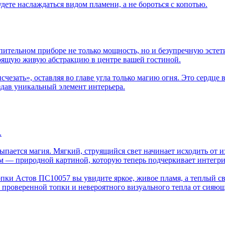
удете наслаждаться видом пламени, а не бороться с копотью.
опительном приборе не только мощность, но и безупречную эсте
тоящую живую абстракцию в центре вашей гостиной.
исчезать», оставляя во главе угла только магию огня. Это серд
здав уникальный элемент интерьера.
.
сыпается магия. Мягкий, струящийся свет начинает исходить от 
 — природной картиной, которую теперь подчеркивает интегри
опки Астов ПС10057 вы увидите яркое, живое пламя, а теплый с
 проверенной топки и невероятного визуального тепла от сияющ