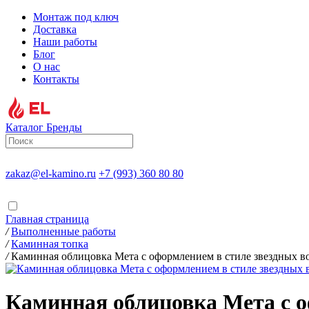
Монтаж под ключ
Доставка
Наши работы
Блог
О нас
Контакты
Каталог
Бренды
zakaz@el-kamino.ru
+7 (993) 360 80 80
Главная страница
/
Выполненные работы
/
Каминная топка
/
Каминная облицовка Мета с оформлением в стиле звездных в
Каминная облицовка Мета с о