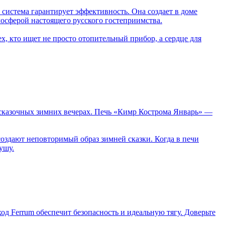
система гарантирует эффективность. Она создает в доме
мосферой настоящего русского гостеприимства.
ех, кто ищет не просто отопительный прибор, а сердце для
 о сказочных зимних вечерах. Печь «Кимр Кострома Январь» —
оздают неповторимый образ зимней сказки. Когда в печи
душу.
Ferrum обеспечит безопасность и идеальную тягу. Доверьте