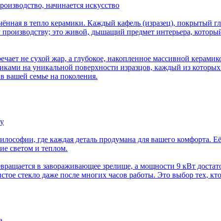
производство, начинается искусство
лачённая в тепло керамики. Каждый кафель (изразец), покрытый 
му производству; это живой, дышащий предмет интерьера, котор
ечает не сухой жар, а глубокое, накопленное массивной керамико
бликами на уникальной поверхности изразцов, каждый из которых
 в вашей семье на поколения.
шу
илософии, где каждая деталь продумана для вашего комфорта. 
ие светом и теплом.
ревращается в завораживающее зрелище, а мощности 9 кВт достат
тое стекло даже после многих часов работы. Это выбор тех, кто 
а