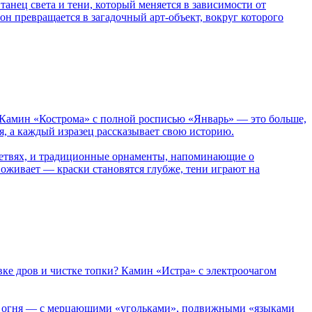
танец света и тени, который меняется в зависимости от
он превращается в загадочный арт-объект, вокруг которого
й. Камин «Кострома» с полной росписью «Январь» — это больше,
я, а каждый изразец рассказывает свою историю.
 ветвях, и традиционные орнаменты, напоминающие о
н оживает — краски становятся глубже, тени играют на
вке дров и чистке топки? Камин «Истра» с электроочагом
ну огня — с мерцающими «угольками», подвижными «языками