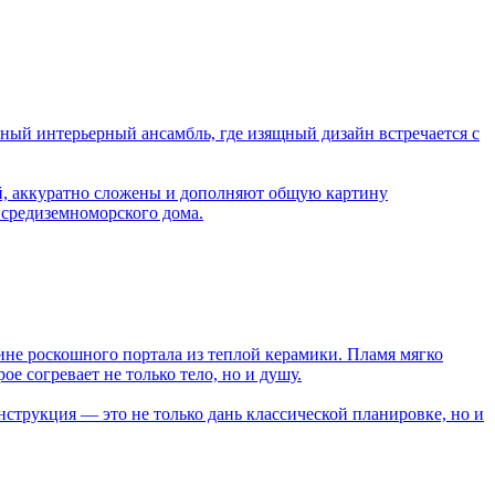
ный интерьерный ансамбль, где изящный дизайн встречается с
ой, аккуратно сложены и дополняют общую картину
 средиземноморского дома.
бине роскошного портала из теплой керамики. Пламя мягко
е согревает не только тело, но и душу.
трукция — это не только дань классической планировке, но и