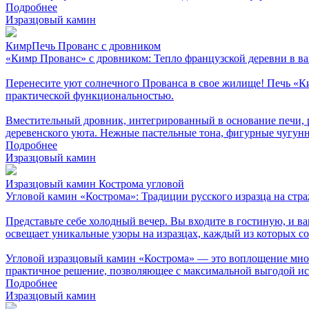
Подробнее
Изразцовый камин
КимрПечь Прованс с дровником
«Кимр Прованс» с дровником: Тепло французской деревни в в
Перенесите уют солнечного Прованса в свое жилище! Печь «Ки
практической функциональностью.
Вместительный дровник, интегрированный в основание печи, 
деревенского уюта. Нежные пастельные тона, фигурные чугун
Подробнее
Изразцовый камин
Изразцовый камин Кострома угловой
Угловой камин «Кострома»: Традиции русского изразца на стра
Представьте себе холодный вечер. Вы входите в гостиную, и в
освещает уникальные узоры на изразцах, каждый из которых соз
Угловой изразцовый камин «Кострома» — это воплощение много
практичное решение, позволяющее с максимальной выгодой ис
Подробнее
Изразцовый камин