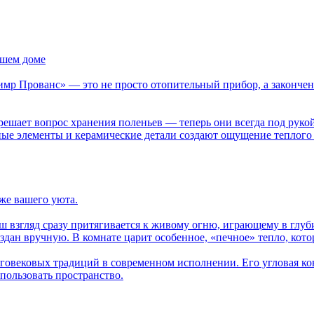
ашем доме
мр Прованс» — это не просто отопительный прибор, а закончен
решает вопрос хранения поленьев — теперь они всегда под рук
ные элементы и керамические детали создают ощущение теплого
же вашего уюта.
аш взгляд сразу притягивается к живому огню, играющему в глу
дан вручную. В комнате царит особенное, «печное» тепло, которо
вековых традиций в современном исполнении. Его угловая конс
пользовать пространство.