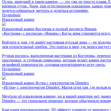
Огонь, живущий в таком камине, — это уже не просто пламя. Е
времени суток. Днем, при естественном освещении, камин демон
хочется собираться, мечтать и делиться историями.
Подробнее
Изразцовый камин
Изразцовый камин Кострома в полной росписи Январь
«Кострома» с росписью «Январь»: Когда зима становится иску
Войдите в дом, где живёт настоящая русская зима — не холодн
чем отопительный прибор. Это портал в мир, где мороз рисует 
Ручная роспись, выполненная мастерами из Костромы, перенос
праздниках, и глубокая символика, которая делает камин насто
рельефной поверхности, создавая неповторимую игру света.
Подробнее
Изразцовый камин
Изразцовый камин Истра с электроочагом Dimplex
«Истра» с электроочагом Dimplex: Магия огня там, где нельзя 
Мечтали об изразцовом камине, но в вашей квартире нет дымох
Dimplex — это гениальное решение, которое объединило векову
Благодаря инновационному 3D-эффекту пламени от мирового 