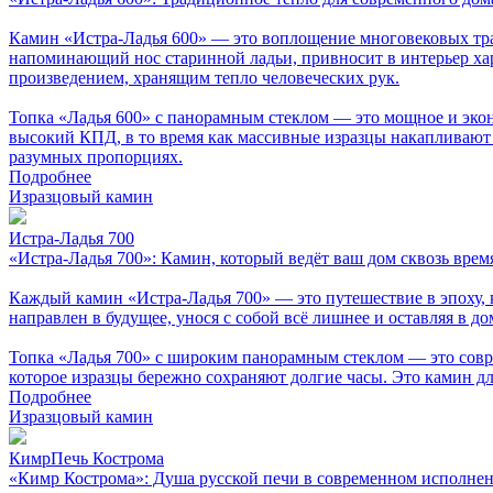
Камин «Истра-Ладья 600» — это воплощение многовековых трад
напоминающий нос старинной ладьи, привносит в интерьер хар
произведением, хранящим тепло человеческих рук.
Топка «Ладья 600» с панорамным стеклом — это мощное и эко
высокий КПД, в то время как массивные изразцы накапливают и
разумных пропорциях.
Подробнее
Изразцовый камин
Истра-Ладья 700
«Истра-Ладья 700»: Камин, который ведёт ваш дом сквозь врем
Каждый камин «Истра-Ладья 700» — это путешествие в эпоху, 
направлен в будущее, унося с собой всё лишнее и оставляя в до
Топка «Ладья 700» с широким панорамным стеклом — это совре
которое изразцы бережно сохраняют долгие часы. Это камин для 
Подробнее
Изразцовый камин
КимрПечь Кострома
«Кимр Кострома»: Душа русской печи в современном исполне