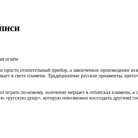
писи
ая огнём
 просто отопительный прибор, а законченное произведение иск
ивает в свете пламени. Традиционные русские орнаменты, цвет
ют играть по-новому, золочение мерцает в отблесках пламени, 
мую «русскую душу», которую невозможно воссоздать другими сп