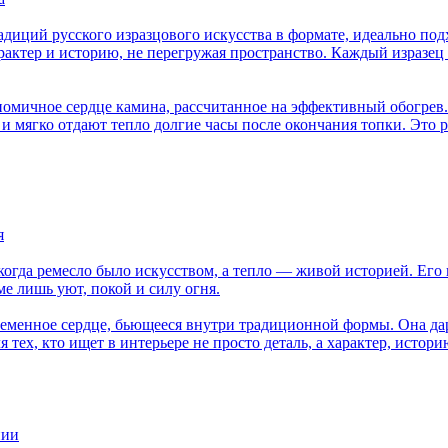
иций русского изразцового искусства в формате, идеально под
актер и историю, не перегружая пространство. Каждый изразец
номичное сердце камина, рассчитанное на эффективный обогрев
 мягко отдают тепло долгие часы после окончания топки. Это ре
я
когда ремесло было искусством, а тепло — живой историей. Его
ме лишь уют, покой и силу огня.
менное сердце, бьющееся внутри традиционной формы. Она дари
тех, кто ищет в интерьере не просто деталь, а характер, истори
нии