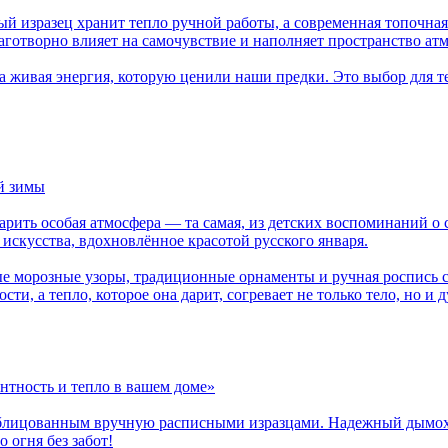
 изразец хранит тепло ручной работы, а современная топочная 
аготворно влияет на самочувствие и наполняет пространство ат
 а живая энергия, которую ценили наши предки. Это выбор для т
й зимы
 царить особая атмосфера — та самая, из детских воспоминаний
 искусства, вдохновлённое красотой русского января.
е морозные узоры, традиционные орнаменты и ручная роспись с
сти, а тепло, которое она дарит, согревает не только тело, но и 
нтность и тепло в вашем доме»
лицованным вручную расписными изразцами. Надежный дымоход 
огня без забот!