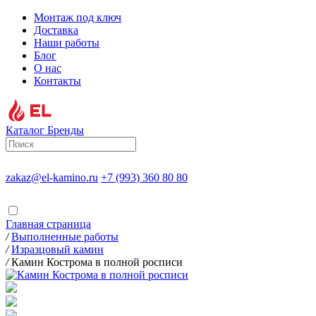
Монтаж под ключ
Доставка
Наши работы
Блог
О нас
Контакты
Каталог
Бренды
zakaz@el-kamino.ru
+7 (993) 360 80 80
Главная страница
/
Выполненные работы
/
Изразцовый камин
/
Камин Кострома в полной росписи