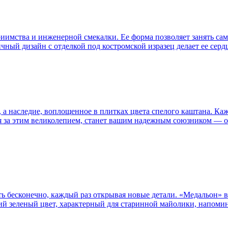
иимства и инженерной смекалки. Ее форма позволяет занять сам
ный дизайн с отделкой под костромской изразец делает ее сердц
н, а наследие, воплощенное в плитках цвета спелого каштана. К
ая за этим великолепием, станет вашим надежным союзником — 
ь бесконечно, каждый раз открывая новые детали. «Медальон» в
ий зеленый цвет, характерный для старинной майолики, напомин