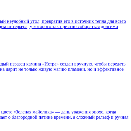
ый неудобный угол, превратив его в источник тепла для всего
ем интерьера, у которого так приятно собираться долгими
аждый изразец камина «Истра» создан вручную, чтобы передать
она дарит не только живую магию пламени, но и эффективное
 цвете «Зеленая майолика» — дань уважения эпохе, когда
ает о благородной патине времени, а сложный рельеф и ручная