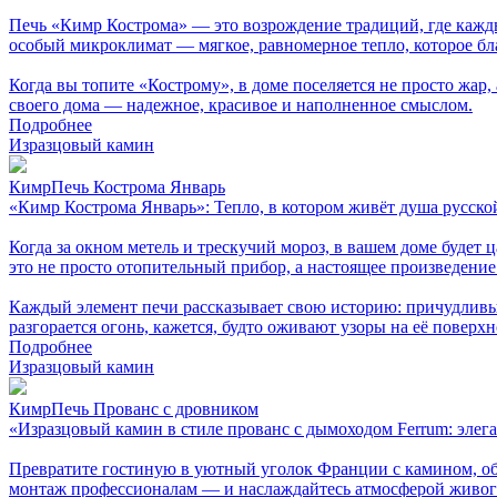
Печь «Кимр Кострома» — это возрождение традиций, где каждый
особый микроклимат — мягкое, равномерное тепло, которое бл
Когда вы топите «Кострому», в доме поселяется не просто жар,
своего дома — надежное, красивое и наполненное смыслом.
Подробнее
Изразцовый камин
КимрПечь Кострома Январь
«Кимр Кострома Январь»: Тепло, в котором живёт душа русско
Когда за окном метель и трескучий мороз, в вашем доме будет
это не просто отопительный прибор, а настоящее произведение
Каждый элемент печи рассказывает свою историю: причудливы
разгорается огонь, кажется, будто оживают узоры на её поверхно
Подробнее
Изразцовый камин
КимрПечь Прованс с дровником
«Изразцовый камин в стиле прованс с дымоходом Ferrum: элега
Превратите гостиную в уютный уголок Франции с камином, об
монтаж профессионалам — и наслаждайтесь атмосферой живого 