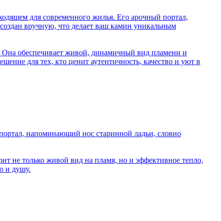
ходящем для современного жилья. Его арочный портал,
 создан вручную, что делает ваш камин уникальным
. Она обеспечивает живой, динамичный вид пламени и
шение для тех, кто ценит аутентичность, качество и уют в
 портал, напоминающий нос старинной ладьи, словно
т не только живой вид на пламя, но и эффективное тепло,
ю и душу.