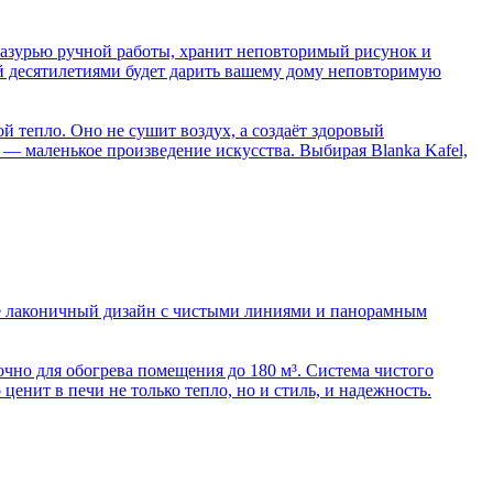
глазурью ручной работы, хранит неповторимый рисунок и
ый десятилетиями будет дарить вашему дому неповторимую
й тепло. Оно не сушит воздух, а создаёт здоровый
 — маленькое произведение искусства. Выбирая Blanka Kafel,
Её лаконичный дизайн с чистыми линиями и панорамным
очно для обогрева помещения до 180 м³. Система чистого
ценит в печи не только тепло, но и стиль, и надежность.