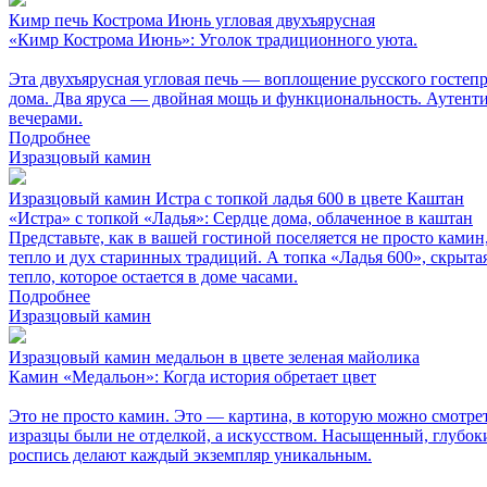
Кимр печь Кострома Июнь угловая двухъярусная
«Кимр Кострома Июнь»: Уголок традиционного уюта.
Эта двухъярусная угловая печь — воплощение русского гостепр
дома. Два яруса — двойная мощь и функциональность. Аутентич
вечерами.
Подробнее
Изразцовый камин
Изразцовый камин Истра с топкой ладья 600 в цвете Каштан
«Истра» с топкой «Ладья»: Сердце дома, облаченное в каштан
Представьте, как в вашей гостиной поселяется не просто ками
тепло и дух старинных традиций. А топка «Ладья 600», скрыт
тепло, которое остается в доме часами.
Подробнее
Изразцовый камин
Изразцовый камин медальон в цвете зеленая майолика
Камин «Медальон»: Когда история обретает цвет
Это не просто камин. Это — картина, в которую можно смотрет
изразцы были не отделкой, а искусством. Насыщенный, глубок
роспись делают каждый экземпляр уникальным.