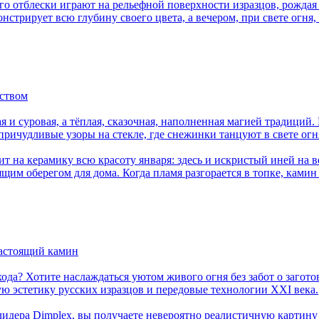
го отблески играют на рельефной поверхности изразцов, рождая 
стрирует всю глубину своего цвета, а вечером, при свете огня, 
сством
ая и суровая, а тёплая, сказочная, наполненная магией традици
причудливые узоры на стекле, где снежинки танцуют в свете огн
ит на керамику всю красоту января: здесь и искристый иней на
ящим оберегом для дома. Когда пламя разгорается в топке, ками
настоящий камин
ода? Хотите наслаждаться уютом живого огня без забот о загото
ю эстетику русских изразцов и передовые технологии XXI века.
лидера Dimplex, вы получаете невероятно реалистичную карти