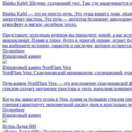
Blanka Kafel: Шедевр, создающий уют. Там, где заканчивается 
Blanka Kafel — это не просто печь. Это душа вашего дома, об
энергетику мастера. Эта печь — антитеза безликому заводско
атмосферу и мягкое, целебное тепло.
Представьте: холодным вечером вы приходите домой, а вас встр
микроклимат. Пламя в топке, будто в дорогой оправе, играет 
вы выбираете историю, характер и наследие, которое останется
Подробнее
Изразцовый камин
Изразцовый камин NordFlam Vera
NordFlam Vera: Скандинавский минимализм, согревающий ду
Печь-камин NordFlam Vera — это воплощение скандинавской ф
стеклом создает ощущение простора и уюта, наполняя помещен
Когда вы зажигаете огонь в Vera, пламя за большим стеклом п
горения гарантирует экономичный расход дров и кристально чис
Подробнее
Изразцовый камин
Истра-Ладья 600
«Истра-Ладья 600»: Традиционное тепло для современного дом