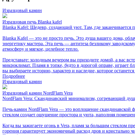
Изразцовый камин
Изразцовая печь Blanka kafel
Blanka Kafel: Шедевр, создающий уют. Там, где заканчивается 
Blanka Kafel — это не просто печь. Это душа вашего дома, об
энергетику мастера. Эта печь — антитеза безликому заводско
атмосферу и мягкое, целебное тепло.
Представьте: холодным вечером вы приходите домой, а вас встр
микроклимат. Пламя в топке, будто в дорогой оправе, играет 
вы выбираете историю, характер и наследие, которое останется
Подробнее
Изразцовый камин
Изразцовый камин NordFlam Vera
NordFlam Vera: Скандинавский минимализм, согревающий ду
Печь-камин NordFlam Vera — это воплощение скандинавской ф
стеклом создает ощущение простора и уюта, наполняя помещен
Когда вы зажигаете огонь в Vera, пламя за большим стеклом п
горения гарантирует экономичный расход дров и кристально чис