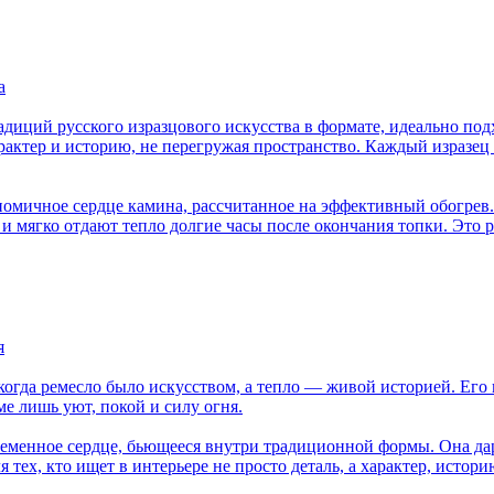
а
иций русского изразцового искусства в формате, идеально под
актер и историю, не перегружая пространство. Каждый изразец
номичное сердце камина, рассчитанное на эффективный обогрев
 мягко отдают тепло долгие часы после окончания топки. Это ре
я
когда ремесло было искусством, а тепло — живой историей. Его
ме лишь уют, покой и силу огня.
менное сердце, бьющееся внутри традиционной формы. Она дари
тех, кто ищет в интерьере не просто деталь, а характер, истори