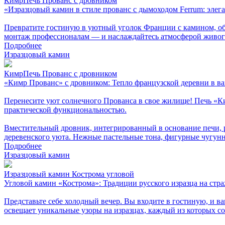
КимрПечь Прованс с дровником
«Изразцовый камин в стиле прованс с дымоходом Ferrum: элега
Превратите гостиную в уютный уголок Франции с камином, об
монтаж профессионалам — и наслаждайтесь атмосферой живого 
Подробнее
Изразцовый камин
КимрПечь Прованс с дровником
«Кимр Прованс» с дровником: Тепло французской деревни в в
Перенесите уют солнечного Прованса в свое жилище! Печь «Ки
практической функциональностью.
Вместительный дровник, интегрированный в основание печи, 
деревенского уюта. Нежные пастельные тона, фигурные чугун
Подробнее
Изразцовый камин
Изразцовый камин Кострома угловой
Угловой камин «Кострома»: Традиции русского изразца на стра
Представьте себе холодный вечер. Вы входите в гостиную, и в
освещает уникальные узоры на изразцах, каждый из которых соз