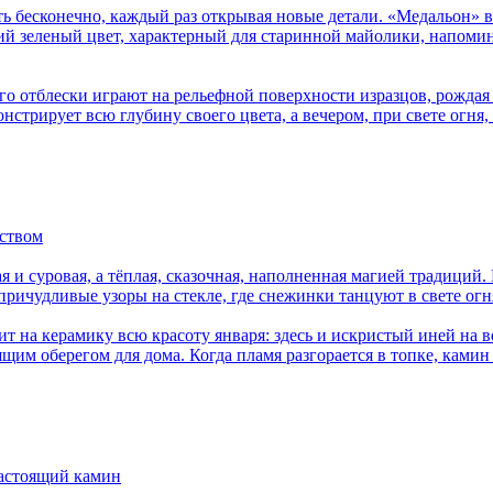
ь бесконечно, каждый раз открывая новые детали. «Медальон» в
ий зеленый цвет, характерный для старинной майолики, напомин
го отблески играют на рельефной поверхности изразцов, рождая 
стрирует всю глубину своего цвета, а вечером, при свете огня, 
сством
ая и суровая, а тёплая, сказочная, наполненная магией традици
причудливые узоры на стекле, где снежинки танцуют в свете огн
ит на керамику всю красоту января: здесь и искристый иней на
ящим оберегом для дома. Когда пламя разгорается в топке, ками
настоящий камин