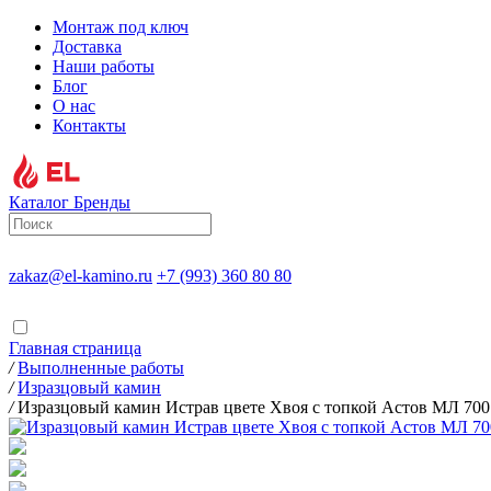
Монтаж под ключ
Доставка
Наши работы
Блог
О нас
Контакты
Каталог
Бренды
zakaz@el-kamino.ru
+7 (993) 360 80 80
Главная страница
/
Выполненные работы
/
Изразцовый камин
/
Изразцовый камин Истрав цвете Хвоя с топкой Астов МЛ 700