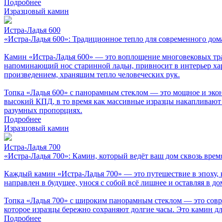
Подробнее
Изразцовый камин
Истра-Ладья 600
«Истра-Ладья 600»: Традиционное тепло для современного дом
Камин «Истра-Ладья 600» — это воплощение многовековых трад
напоминающий нос старинной ладьи, привносит в интерьер хар
произведением, хранящим тепло человеческих рук.
Топка «Ладья 600» с панорамным стеклом — это мощное и эко
высокий КПД, в то время как массивные изразцы накапливают и
разумных пропорциях.
Подробнее
Изразцовый камин
Истра-Ладья 700
«Истра-Ладья 700»: Камин, который ведёт ваш дом сквозь врем
Каждый камин «Истра-Ладья 700» — это путешествие в эпоху, 
направлен в будущее, унося с собой всё лишнее и оставляя в до
Топка «Ладья 700» с широким панорамным стеклом — это совре
которое изразцы бережно сохраняют долгие часы. Это камин для 
Подробнее