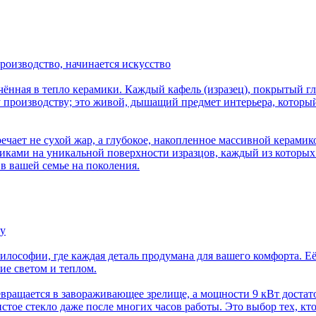
производство, начинается искусство
лачённая в тепло керамики. Каждый кафель (изразец), покрытый 
му производству; это живой, дышащий предмет интерьера, котор
ечает не сухой жар, а глубокое, накопленное массивной керамико
бликами на уникальной поверхности изразцов, каждый из которых
 в вашей семье на поколения.
шу
илософии, где каждая деталь продумана для вашего комфорта. 
ие светом и теплом.
ревращается в завораживающее зрелище, а мощности 9 кВт достат
тое стекло даже после многих часов работы. Это выбор тех, кто 