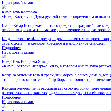
Изразцовый камин
КимрПечь Кострома
«Кимр Кострома»: Душа русской печи в современном исполне
Печь «Кимр Кострома» — это возрождение традиций, где каждый
особый микроклимат — мягкое, равномерное тепло, которое бл
Когда вы топите «Кострому», в доме поселяется не просто жар,
своего дома — надежное, красивое и наполненное смыслом.
Подробнее
Изразцовый камин
КимрПечь Кострома Январь
«Кимр Кострома Январь»: Тепло, в котором живёт душа русско
Когда за окном метель и трескучий мороз, в вашем доме будет
это не просто отопительный прибор, а настоящее произведение
Каждый элемент печи рассказывает свою историю: причудливы
разгорается огонь, кажется, будто оживают узоры на её поверхно
Подробнее
Изразцовый камин