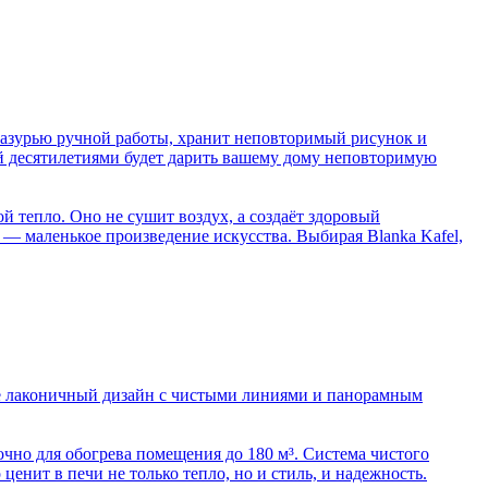
глазурью ручной работы, хранит неповторимый рисунок и
ый десятилетиями будет дарить вашему дому неповторимую
й тепло. Оно не сушит воздух, а создаёт здоровый
 — маленькое произведение искусства. Выбирая Blanka Kafel,
Её лаконичный дизайн с чистыми линиями и панорамным
очно для обогрева помещения до 180 м³. Система чистого
ценит в печи не только тепло, но и стиль, и надежность.