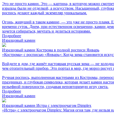
Это не просто камин. Это — картина, в которую можно смотрет
изразцы были не отделкой, а искусством. Насыщенный, глубок
роспись делают каждый экземпляр уникальным.
Огонь, живущий в таком камине, — это уже не просто пламя. Е
времени суток. Днем, при естественном освещении, камин демон
хочется собираться, мечтать и делиться историями.
Подробнее
Изразцовый камин
Изразцовый камин Кострома в полной росписи Январь
«Кострома» с росписью «Январь»: Когда зима становится иску
Войдите в дом, где живёт настоящая русская зима — не холодн
чем отопительный прибор. Это портал в мир, где мороз рисует 
Ручная роспись, выполненная мастерами из Костромы, перенос
праздниках, и глубокая символика, которая делает камин насто
рельефной поверхности, создавая неповторимую игру света.
Подробнее
Изразцовый камин
Изразцовый камин Истра с электроочагом Dimplex
«Истра» с электроочагом Dimplex: Магия огня там, где нельзя 