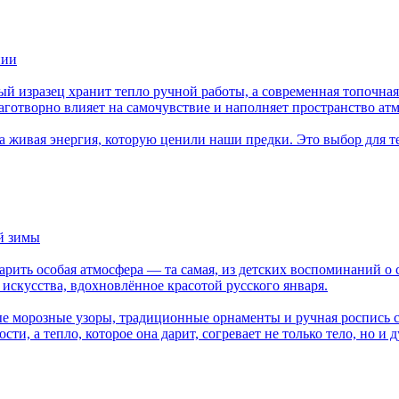
нии
 изразец хранит тепло ручной работы, а современная топочная 
аготворно влияет на самочувствие и наполняет пространство ат
 а живая энергия, которую ценили наши предки. Это выбор для т
й зимы
 царить особая атмосфера — та самая, из детских воспоминаний
 искусства, вдохновлённое красотой русского января.
е морозные узоры, традиционные орнаменты и ручная роспись с
сти, а тепло, которое она дарит, согревает не только тело, но и 