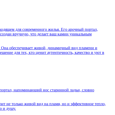
ходящем для современного жилья. Его арочный портал,
 создан вручную, что делает ваш камин уникальным
. Она обеспечивает живой, динамичный вид пламени и
шение для тех, кто ценит аутентичность, качество и уют в
 портал, напоминающий нос старинной ладьи, словно
т не только живой вид на пламя, но и эффективное тепло,
ю и душу.