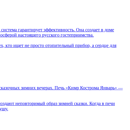
система гарантирует эффективность. Она создает в доме
мосферой настоящего русского гостеприимства.
ех, кто ищет не просто отопительный прибор, а сердце для
 о сказочных зимних вечерах. Печь «Кимр Кострома Январь» —
оздают неповторимый образ зимней сказки. Когда в печи
душу.