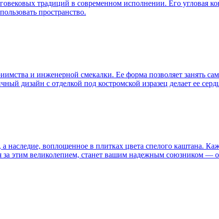
вековых традиций в современном исполнении. Его угловая конс
пользовать пространство.
иимства и инженерной смекалки. Ее форма позволяет занять сам
ный дизайн с отделкой под костромской изразец делает ее сердц
н, а наследие, воплощенное в плитках цвета спелого каштана. К
ая за этим великолепием, станет вашим надежным союзником — 