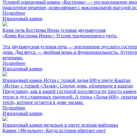
Угловой изразцовый камин «Кострома» — это воплощение много
практичное решение, позволяющее с максимальной выгодой ис
Подробнее
Изразцовый камин
Кимр печь Кострома Июнь угловая двухъярусная
«Кимр Кострома Июнь»: Уголок традиционного уюта.
Эта двухъярусная угловая печь — воплощение русского гостепр
дома. Два яруса — двойная мощь и функциональность. Аутентич
вечерами.
Подробнее
Изразцовый камин
Изразцовый камин Истра с топкой ладья 600 в цвете Каштан
«Истра» с топкой «Ладья»: Сердце дома, облаченное в каштан
Представьте, как в вашей гостиной поселяется не просто ками
тепло и дух старинных традиций. А топка «Ладья 600», скрыт
тепло, которое остается в доме часами.
Подробнее
Изразцовый камин
Изразцовый камин медальон в цвете зеленая майолика
Камин «Медальон»: Когда история обретает цвет