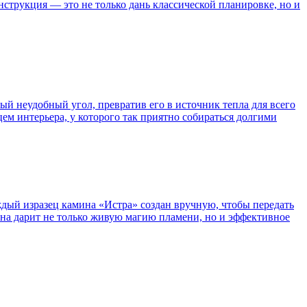
трукция — это не только дань классической планировке, но и
ый неудобный угол, превратив его в источник тепла для всего
ем интерьера, у которого так приятно собираться долгими
аждый изразец камина «Истра» создан вручную, чтобы передать
она дарит не только живую магию пламени, но и эффективное