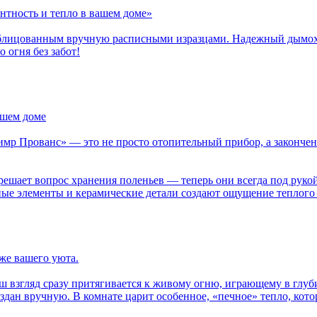
нтность и тепло в вашем доме»
лицованным вручную расписными изразцами. Надежный дымоход 
огня без забот!
ашем доме
мр Прованс» — это не просто отопительный прибор, а закончен
решает вопрос хранения поленьев — теперь они всегда под рук
ные элементы и керамические детали создают ощущение теплого
же вашего уюта.
аш взгляд сразу притягивается к живому огню, играющему в глу
дан вручную. В комнате царит особенное, «печное» тепло, которо