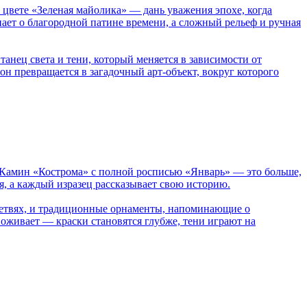
 цвете «Зеленая майолика» — дань уважения эпохе, когда
ает о благородной патине времени, а сложный рельеф и ручная
танец света и тени, который меняется в зависимости от
он превращается в загадочный арт-объект, вокруг которого
й. Камин «Кострома» с полной росписью «Январь» — это больше,
я, а каждый изразец рассказывает свою историю.
 ветвях, и традиционные орнаменты, напоминающие о
н оживает — краски становятся глубже, тени играют на