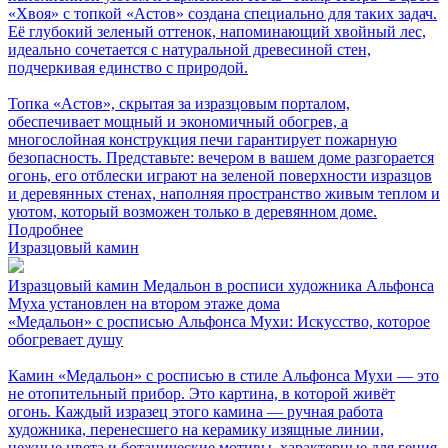
«Хвоя» с топкой «Астов» создана специально для таких задач.
Её глубокий зеленый оттенок, напоминающий хвойный лес,
идеально сочетается с натуральной древесиной стен,
подчеркивая единство с природой.
Топка «Астов», скрытая за изразцовым порталом,
обеспечивает мощный и экономичный обогрев, а
многослойная конструкция печи гарантирует пожарную
безопасность. Представьте: вечером в вашем доме разгорается
огонь, его отблески играют на зеленой поверхности изразцов
и деревянных стенах, наполняя пространство живым теплом и
уютом, который возможен только в деревянном доме.
Подробнее
Изразцовый камин
Изразцовый камин Медальон в росписи художника Альфонса
Муха установлен на втором этаже дома
«Медальон» с росписью Альфонса Мухи: Искусство, которое
обогревает душу
Камин «Медальон» с росписью в стиле Альфонса Мухи — это
не отопительный прибор. Это картина, в которой живёт
огонь. Каждый изразец этого камина — ручная работа
художника, перенесшего на керамику изящные линии,
нежные цвета и ботанические мотивы, характерные для гения