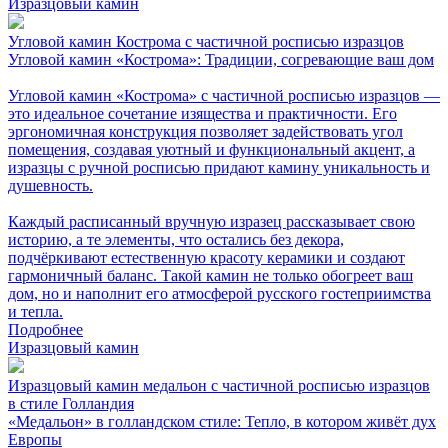
Изразцовый камин
Угловой камин Кострома с частичной росписью изразцов
Угловой камин «Кострома»: Традиции, согревающие ваш дом
Угловой камин «Кострома» с частичной росписью изразцов —
это идеальное сочетание изящества и практичности. Его
эргономичная конструкция позволяет задействовать угол
помещения, создавая уютный и функциональный акцент, а
изразцы с ручной росписью придают камину уникальность и
душевность.
Каждый расписанный вручную изразец рассказывает свою
историю, а те элементы, что остались без декора,
подчёркивают естественную красоту керамики и создают
гармоничный баланс. Такой камин не только обогреет ваш
дом, но и наполнит его атмосферой русского гостеприимства
и тепла.
Подробнее
Изразцовый камин
Изразцовый камин медальон с частичной росписью изразцов
в стиле Голландия
«Медальон» в голландском стиле: Тепло, в котором живёт дух
Европы