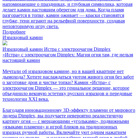
напоминающие о праздниках, и глубокая символика, которая
делает камин настоящим оберегом для дома. Когда пламя
разгорается в топке, камин оживает — краски становятся
глубже, тени играют на рельефной поверхности, создавая
неповторимую игру света.
Подробнее
Изразцовый камин
Изразцовый камин Истра с электроочагом Dimplex
«Истра» с электроочагом Dimplex: Магия огня там, где нельзя
настоящий камин
Мечтали об изразцовом камине, но в вашей квартире нет
дымохода? Хотите наслаждаться уютом живого огня без забот
о заготовке дров и чистке топки? Камин «Истра» с
электроочагом Dimplex — это гениальное решение, которое
объединило вековую эстетику русских изразцов и передовые
технологии XXI века.
Благодаря инновационному 3D-эффекту пламени от мирового
лидера Dimplex, вы получаете невероятно реалистичную
картину огня — с мерцающими «угольками», подвижными
«языками пламени» и игрой бликов на традиционных
изразцах ручной работы. Включайте уют одним нажатием
кнопки на пульте — и наслаждайтесь магией огня в любой