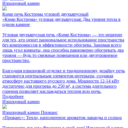
Изразцовый камин
Кимр печь Кострома угловой двухъярусный
«Кимр Кострома» угловая двухъярусная: Два уровня тепла в
одном камине
Угловая двухъярусная печь «Кимр Кострома» — это решение
для тех, кто ценит рациональное использование пространства
без компромиссов в эффективности обогрева. Занимая всего
лишь угол комнаты, она способна равномерно обогревать два
уровня — будь то смежные помещения или двухуровневое
пространство.
Благодаря изразцовой отделке и традиционному дизайну печь
становится центральным элементом интерьера, создавая
атмосферу настоящего русского дома. Мощности 12-14 кВт
достаточно для прогрева до 250 м³, а система длительного
горения позволяет наслаждаться теплом всю ночь.
Подробнее
Изразцовый камин
Изразцовый камин Прованс
«Прованс»: Тепло, наполненное ароматом лаванды и солнца
Перенесите дух юга Франции в свой дом! Изразцовый камин