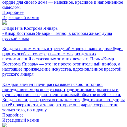
сердце для своего дома — надежное, красивое и наполненное
смыслом.
Подробнее
Изразцовый камин
КимрПечь Кострома Январь
«Кимр Кострома Январь»: Тепло, в котором живёт душа
русской зимы
Когда за окном метель и трескучий мороз, в вашем доме будет
царить особая атмосфера — та самая, из детских
воспоминаний о сказочных зимних вечерах. Печь «Кимр
Кострома Январь» — это не просто отопительный прибор, а
настоящее произведение искусства, вдохновлённое красотой
русского января.
Каждый элемент печи рассказывает свою историю:
причудливые морозные узоры, традиционные орнаменты и
ручная роспись создают неповторимый образ зимней сказки.
Когда в печи разгорается огонь, кажется, будто оживают узоры
на её поверхности, а тепло, которое она дарит, согревает не
только тело, но и душу.
Подробнее
Изразцовый камин