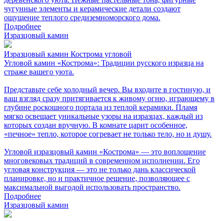
чугунные элементы и керамические детали создают
ощущение теплого средиземноморского дома.
Подробнее
Изразцовый камин
Изразцовый камин Кострома угловой
Угловой камин «Кострома»: Традиции русского изразца на
страже вашего уюта.
Представьте себе холодный вечер. Вы входите в гостиную, и
ваш взгляд сразу притягивается к живому огню, играющему в
глубине роскошного портала из теплой керамики. Пламя
мягко освещает уникальные узоры на изразцах, каждый из
которых создан вручную. В комнате царит особенное,
«печное» тепло, которое согревает не только тело, но и душу.
Угловой изразцовый камин «Кострома» — это воплощение
многовековых традиций в современном исполнении. Его
угловая конструкция — это не только дань классической
планировке, но и практичное решение, позволяющее с
максимальной выгодой использовать пространство.
Подробнее
Изразцовый камин