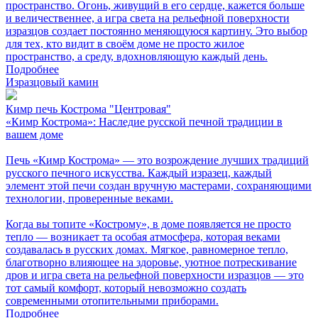
пространство. Огонь, живущий в его сердце, кажется больше
и величественнее, а игра света на рельефной поверхности
изразцов создает постоянно меняющуюся картину. Это выбор
для тех, кто видит в своём доме не просто жилое
пространство, а среду, вдохновляющую каждый день.
Подробнее
Изразцовый камин
Кимр печь Кострома "Центровая"
«Кимр Кострома»: Наследие русской печной традиции в
вашем доме
Печь «Кимр Кострома» — это возрождение лучших традиций
русского печного искусства. Каждый изразец, каждый
элемент этой печи создан вручную мастерами, сохраняющими
технологии, проверенные веками.
Когда вы топите «Кострому», в доме появляется не просто
тепло — возникает та особая атмосфера, которая веками
создавалась в русских домах. Мягкое, равномерное тепло,
благотворно влияющее на здоровье, уютное потрескивание
дров и игра света на рельефной поверхности изразцов — это
тот самый комфорт, который невозможно создать
современными отопительными приборами.
Подробнее