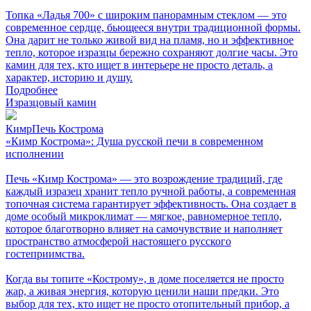
Топка «Ладья 700» с широким панорамным стеклом — это
современное сердце, бьющееся внутри традиционной формы.
Она дарит не только живой вид на пламя, но и эффективное
тепло, которое изразцы бережно сохраняют долгие часы. Это
камин для тех, кто ищет в интерьере не просто деталь, а
характер, историю и душу.
Подробнее
Изразцовый камин
КимрПечь Кострома
«Кимр Кострома»: Душа русской печи в современном
исполнении
Печь «Кимр Кострома» — это возрождение традиций, где
каждый изразец хранит тепло ручной работы, а современная
топочная система гарантирует эффективность. Она создает в
доме особый микроклимат — мягкое, равномерное тепло,
которое благотворно влияет на самочувствие и наполняет
пространство атмосферой настоящего русского
гостеприимства.
Когда вы топите «Кострому», в доме поселяется не просто
жар, а живая энергия, которую ценили наши предки. Это
выбор для тех, кто ищет не просто отопительный прибор, а