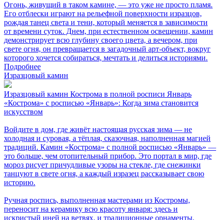
Огонь, живущий в таком камине, — это уже не просто пламя.
Его отблески играют на рельефной поверхности изразцов,
рождая танец света и тени, который меняется в зависимости
от времени суток. Днем, при естественном освещении, камин
демонстрирует всю глубину своего цвета, а вечером, при
свете огня, он превращается в загадочный арт-объект, вокруг
которого хочется собираться, мечтать и делиться историями.
Подробнее
Изразцовый камин
Изразцовый камин Кострома в полной росписи Январь
«Кострома» с росписью «Январь»: Когда зима становится
искусством
Войдите в дом, где живёт настоящая русская зима — не
холодная и суровая, а тёплая, сказочная, наполненная магией
традиций. Камин «Кострома» с полной росписью «Январь» —
это больше, чем отопительный прибор. Это портал в мир, где
мороз рисует причудливые узоры на стекле, где снежинки
танцуют в свете огня, а каждый изразец рассказывает свою
историю.
Ручная роспись, выполненная мастерами из Костромы,
переносит на керамику всю красоту января: здесь и
искристый иней на ветвях, и традиционные орнаменты,