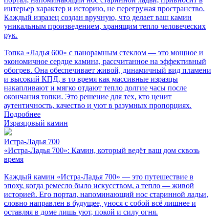
интерьер характер и историю, не перегружая пространство.
Каждый изразец создан вручную, что делает ваш камин
уникальным произведением, хранящим тепло человеческих
рук.
Топка «Ладья 600» с панорамным стеклом — это мощное и
экономичное сердце камина, рассчитанное на эффективный
обогрев. Она обеспечивает живой, динамичный вид пламени
и высокий КПД, в то время как массивные изразцы
накапливают и мягко отдают тепло долгие часы после
окончания топки. Это решение для тех, кто ценит
аутентичность, качество и уют в разумных пропорциях.
Подробнее
Изразцовый камин
Истра-Ладья 700
«Истра-Ладья 700»: Камин, который ведёт ваш дом сквозь
время
Каждый камин «Истра-Ладья 700» — это путешествие в
эпоху, когда ремесло было искусством, а тепло — живой
историей. Его портал, напоминающий нос старинной ладьи,
словно направлен в будущее, унося с собой всё лишнее и
оставляя в доме лишь уют, покой и силу огня.