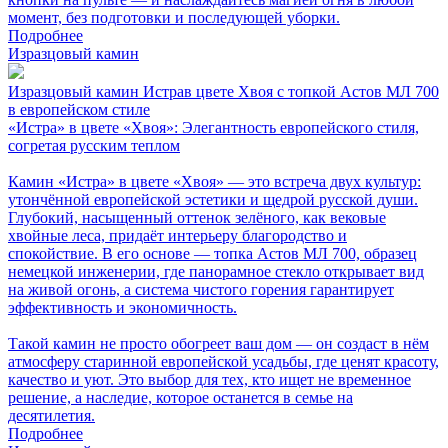
момент, без подготовки и последующей уборки.
Подробнее
Изразцовый камин
Изразцовый камин Истрав цвете Хвоя с топкой Астов МЛ 700
в европейском стиле
«Истра» в цвете «Хвоя»: Элегантность европейского стиля,
согретая русским теплом
Камин «Истра» в цвете «Хвоя» — это встреча двух культур:
утончённой европейской эстетики и щедрой русской души.
Глубокий, насыщенный оттенок зелёного, как вековые
хвойные леса, придаёт интерьеру благородство и
спокойствие. В его основе — топка Астов МЛ 700, образец
немецкой инженерии, где панорамное стекло открывает вид
на живой огонь, а система чистого горения гарантирует
эффективность и экономичность.
Такой камин не просто обогреет ваш дом — он создаст в нём
атмосферу старинной европейской усадьбы, где ценят красоту,
качество и уют. Это выбор для тех, кто ищет не временное
решение, а наследие, которое останется в семье на
десятилетия.
Подробнее