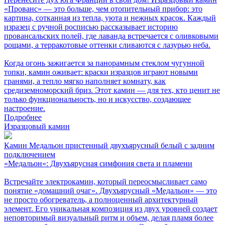
«Прованс» — это больше, чем отопительный прибор: это
картина, сотканная из тепла, уюта и нежных красок. Каждый
изразец с ручной росписью рассказывает историю
провансальских полей, где лаванда встречается с оливковыми
рощами, а терракотовые оттенки сливаются с лазурью неба.
Когда огонь зажигается за панорамным стеклом чугунной
топки, камин оживает: краски изразцов играют новыми
гранями, а тепло мягко наполняет комнату, как
средиземноморский бриз. Этот камин — для тех, кто ценит не
только функциональность, но и искусство, создающее
настроение.
Подробнее
Изразцовый камин
Камин Медальон пристенный двухъярусный белый с задним
подключением
«Медальон»: Двухъярусная симфония света и пламени
Встречайте электрокамин, который переосмысливает само
понятие «домашний очаг». Двухъярусный «Медальон» — это
не просто обогреватель, а полноценный архитектурный
элемент. Его уникальная композиция из двух уровней создает
неповторимый визуальный ритм и объем, делая пламя более