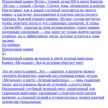
Изразцовый камин Истра с топкой ладья 600 в цвете Каштан
«Истра» с топкой «Ладья»: Сердце дома, облаченное в каштан
Представьте, как в вашей гостиной поселяется не просто
камин, а наследие, воплощенное в плитках цвета спелого
каштана. Каждый изразец камина «Истра» создан вручную,
чтобы передать тепло и дух старинных традиций. А топка
«Ладья 600», скрытая за этим великолепием, станет вашим
надежным союзником — она дарит не только живую магию
пламени, но и эффективное тепло, которое остается в доме
часами.
Подробнее
Изразцовый камин
Изразцовый камин медальон в цвете зеленая майолика
Камин «Медальон»: Когда история обретает цвет
Это не просто камин. Это — картина, в которую можно
смотреть бесконечно, каждый раз открывая новые детали.
«Медальон» в цвете «Зеленая майолика» — дань уважения
эпохе, когда изразцы были не отделкой, а искусством.
Насыщенный, глубокий зеленый цвет, характерный для
старинной майолики, напоминает о благородной патине
времени, а сложный рельеф и ручная роспись делают каждый
экземпляр уникальным.