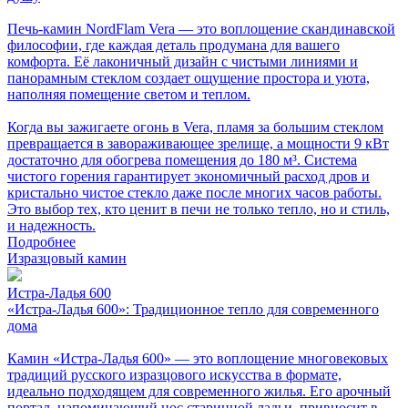
Печь-камин NordFlam Vera — это воплощение скандинавской
философии, где каждая деталь продумана для вашего
комфорта. Её лаконичный дизайн с чистыми линиями и
панорамным стеклом создает ощущение простора и уюта,
наполняя помещение светом и теплом.
Когда вы зажигаете огонь в Vera, пламя за большим стеклом
превращается в завораживающее зрелище, а мощности 9 кВт
достаточно для обогрева помещения до 180 м³. Система
чистого горения гарантирует экономичный расход дров и
кристально чистое стекло даже после многих часов работы.
Это выбор тех, кто ценит в печи не только тепло, но и стиль,
и надежность.
Подробнее
Изразцовый камин
Истра-Ладья 600
«Истра-Ладья 600»: Традиционное тепло для современного
дома
Камин «Истра-Ладья 600» — это воплощение многовековых
традиций русского изразцового искусства в формате,
идеально подходящем для современного жилья. Его арочный
портал, напоминающий нос старинной ладьи, привносит в