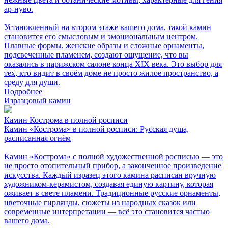
ар-нуво.
Установленный на втором этаже вашего дома, такой камин
становится его смысловым и эмоциональным центром.
Плавные формы, женские образы и сложные орнаменты,
подсвеченные пламенем, создают ощущение, что вы
оказались в парижском салоне конца XIX века. Это выбор для
тех, кто видит в своём доме не просто жилое пространство, а
среду для души.
Подробнее
Изразцовый камин
Камин Кострома в полной росписи
Камин «Кострома» в полной росписи: Русская душа,
расписанная огнём
Камин «Кострома» с полной художественной росписью — это
не просто отопительный прибор, а законченное произведение
искусства. Каждый изразец этого камина расписан вручную
художником-керамистом, создавая единую картину, которая
оживает в свете пламени. Традиционные русские орнаменты,
цветочные гирлянды, сюжеты из народных сказок или
современные интерпретации — всё это становится частью
вашего дома.