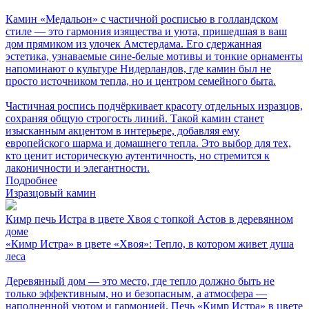
Камин «Медальон» с частичной росписью в голландском
стиле — это гармония изящества и уюта, пришедшая в ваш
дом прямиком из улочек Амстердама. Его сдержанная
эстетика, узнаваемые сине-белые мотивы и тонкие орнаменты
напоминают о культуре Нидерландов, где камин был не
просто источником тепла, но и центром семейного быта.
Частичная роспись подчёркивает красоту отдельных изразцов,
сохраняя общую строгость линий. Такой камин станет
изысканным акцентом в интерьере, добавляя ему
европейского шарма и домашнего тепла. Это выбор для тех,
кто ценит историческую аутентичность, но стремится к
лаконичности и элегантности.
Подробнее
Изразцовый камин
Кимр печь Истра в цвете Хвоя с топкой Астов в деревянном
доме
«Кимр Истра» в цвете «Хвоя»: Тепло, в котором живет душа
леса
Деревянный дом — это место, где тепло должно быть не
только эффективным, но и безопасным, а атмосфера —
наполненной уютом и гармонией. Печь «Кимр Истра» в цвете