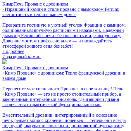
КимрПечь Прованс с дровником
«Изразцовый камин в стиле прованс с дымоходом Ferrum:
элегантность и тепло в вашем доме»
Превратите гостиную в уютный уголок Франции с камином,
облицованным вручную расписными изразцами. Надежный
дымоход Ferrum обеспечит безопасность и идеальную тягу.
Доверьте монтаж профессионалам — и наслаждайтесь
атмосферой живого огня без забот!
Подробнее
Изразцовый камин
КимрПечь Прованс с дровником
«Кимр Прованс» с дровником: Тепло французской деревни в
вашем доме
Перенесите уют солнечного Прованса в свое жилище! Печь
«Кимр Прованс» — это не просто отопительный прибор, а
законченный интерьерный ансамбль, где изящный дизайн
встречается с практической функциональностью.
Вместительный дровник, интегрированный в основание
печи, решает вопрос хранения поленьев — теперь они всегда
под рукой, аккуратно сложены и дополняют общую картину
деревенского уюта. Нежные пастельные тона, фигурные