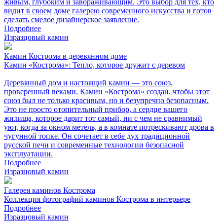
живым, глубоким и завораживающим. Это выбор для тех, кто
видит в своем доме галерею современного искусства и готов
сделать смелое дизайнерское заявление.
Подробнее
Изразцовый камин
Камин Кострома в деревянном доме
Камин «Кострома»: Тепло, которое дружит с деревом
Деревянный дом и настоящий камин — это союз,
проверенный веками. Камин «Кострома» создан, чтобы этот
союз был не только красивым, но и безупречно безопасным.
Это не просто отопительный прибор, а сердце вашего
жилища, которое дарит тот самый, ни с чем не сравнимый
уют, когда за окном метель, а в комнате потрескивают дрова в
чугунной топке. Он сочетает в себе дух традиционной
русской печи и современные технологии безопасной
эксплуатации.
Подробнее
Изразцовый камин
Галерея каминов Кострома
Коллекция фотографий каминов Кострома в интерьере
Подробнее
Изразцовый камин