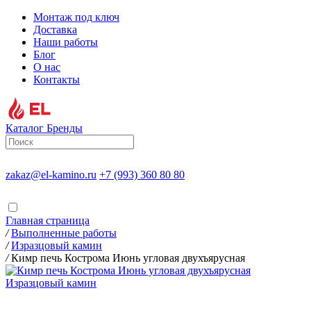
Монтаж под ключ
Доставка
Наши работы
Блог
О нас
Контакты
Каталог
Бренды
zakaz@el-kamino.ru
+7 (993) 360 80 80
Главная страница
/
Выполненные работы
/
Изразцовый камин
/
Кимр печь Кострома Июнь угловая двухъярусная
Изразцовый камин