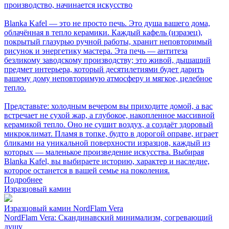
производство, начинается искусство
Blanka Kafel — это не просто печь. Это душа вашего дома,
облачённая в тепло керамики. Каждый кафель (изразец),
покрытый глазурью ручной работы, хранит неповторимый
рисунок и энергетику мастера. Эта печь — антитеза
безликому заводскому производству; это живой, дышащий
предмет интерьера, который десятилетиями будет дарить
вашему дому неповторимую атмосферу и мягкое, целебное
тепло.
Представьте: холодным вечером вы приходите домой, а вас
встречает не сухой жар, а глубокое, накопленное массивной
керамикой тепло. Оно не сушит воздух, а создаёт здоровый
микроклимат. Пламя в топке, будто в дорогой оправе, играет
бликами на уникальной поверхности изразцов, каждый из
которых — маленькое произведение искусства. Выбирая
Blanka Kafel, вы выбираете историю, характер и наследие,
которое останется в вашей семье на поколения.
Подробнее
Изразцовый камин
Изразцовый камин NordFlam Vera
NordFlam Vera: Скандинавский минимализм, согревающий
душу