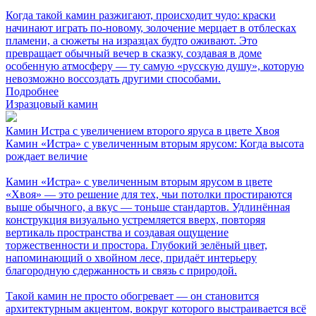
Когда такой камин разжигают, происходит чудо: краски
начинают играть по-новому, золочение мерцает в отблесках
пламени, а сюжеты на изразцах будто оживают. Это
превращает обычный вечер в сказку, создавая в доме
особенную атмосферу — ту самую «русскую душу», которую
невозможно воссоздать другими способами.
Подробнее
Изразцовый камин
Камин Истра с увеличением второго яруса в цвете Хвоя
Камин «Истра» с увеличенным вторым ярусом: Когда высота
рождает величие
Камин «Истра» с увеличенным вторым ярусом в цвете
«Хвоя» — это решение для тех, чьи потолки простираются
выше обычного, а вкус — тоньше стандартов. Удлинённая
конструкция визуально устремляется вверх, повторяя
вертикаль пространства и создавая ощущение
торжественности и простора. Глубокий зелёный цвет,
напоминающий о хвойном лесе, придаёт интерьеру
благородную сдержанность и связь с природой.
Такой камин не просто обогревает — он становится
архитектурным акцентом, вокруг которого выстраивается всё