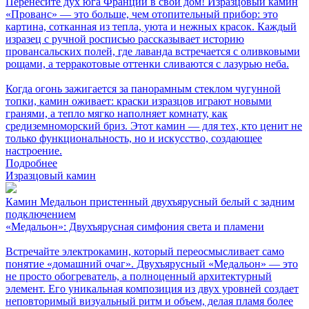
Перенесите дух юга Франции в свой дом! Изразцовый камин
«Прованс» — это больше, чем отопительный прибор: это
картина, сотканная из тепла, уюта и нежных красок. Каждый
изразец с ручной росписью рассказывает историю
провансальских полей, где лаванда встречается с оливковыми
рощами, а терракотовые оттенки сливаются с лазурью неба.
Когда огонь зажигается за панорамным стеклом чугунной
топки, камин оживает: краски изразцов играют новыми
гранями, а тепло мягко наполняет комнату, как
средиземноморский бриз. Этот камин — для тех, кто ценит не
только функциональность, но и искусство, создающее
настроение.
Подробнее
Изразцовый камин
Камин Медальон пристенный двухъярусный белый с задним
подключением
«Медальон»: Двухъярусная симфония света и пламени
Встречайте электрокамин, который переосмысливает само
понятие «домашний очаг». Двухъярусный «Медальон» — это
не просто обогреватель, а полноценный архитектурный
элемент. Его уникальная композиция из двух уровней создает
неповторимый визуальный ритм и объем, делая пламя более