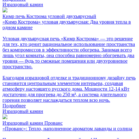
Изразцовый камин
Кимр печь Кострома угловой двухъярусный
«Кимр Кострома» угловая двухъярусная: Два уровня тепла в
одном камине
Угловая двухъярусная печь «Кимр Кострома» — это решение
для тех, кто ценит рациональное использование пространства
без компромиссов в эффективности обогрева. Занимая всего
лишь угол комнаты, она способна равномерно обогревать два
уровня — будь то смежные помещения или двухуровневое
пространство.
Благодаря изразцовой отделке и традиционному дизайну печь
становится центральным элементом интерьера, создавая
атмосферу настоящего русского дома. Мощности 12-14 кВт
достаточно для прогрева до 250 м³, а система длительного
горения позволяет наслаждаться теплом всю ночь.
Подробнее
Изразцовый камин
Изразцовый камин Прованс
«Прованс»: Тепло, наполненное ароматом лаванды и солнца