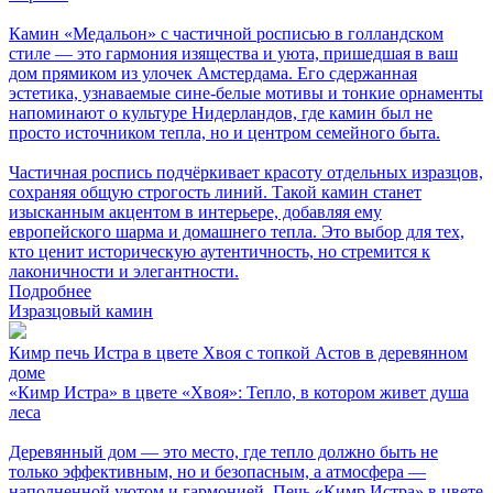
Камин «Медальон» с частичной росписью в голландском
стиле — это гармония изящества и уюта, пришедшая в ваш
дом прямиком из улочек Амстердама. Его сдержанная
эстетика, узнаваемые сине-белые мотивы и тонкие орнаменты
напоминают о культуре Нидерландов, где камин был не
просто источником тепла, но и центром семейного быта.
Частичная роспись подчёркивает красоту отдельных изразцов,
сохраняя общую строгость линий. Такой камин станет
изысканным акцентом в интерьере, добавляя ему
европейского шарма и домашнего тепла. Это выбор для тех,
кто ценит историческую аутентичность, но стремится к
лаконичности и элегантности.
Подробнее
Изразцовый камин
Кимр печь Истра в цвете Хвоя с топкой Астов в деревянном
доме
«Кимр Истра» в цвете «Хвоя»: Тепло, в котором живет душа
леса
Деревянный дом — это место, где тепло должно быть не
только эффективным, но и безопасным, а атмосфера —
наполненной уютом и гармонией. Печь «Кимр Истра» в цвете