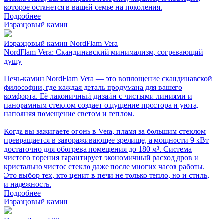
которое останется в вашей семье на поколения.
Подробнее
Изразцовый камин
Изразцовый камин NordFlam Vera
NordFlam Vera: Скандинавский минимализм, согревающий
душу
Печь-камин NordFlam Vera — это воплощение скандинавской
философии, где каждая деталь продумана для вашего
комфорта. Её лаконичный дизайн с чистыми линиями и
панорамным стеклом создает ощущение простора и уюта,
наполняя помещение светом и теплом.
Когда вы зажигаете огонь в Vera, пламя за большим стеклом
превращается в завораживающее зрелище, а мощности 9 кВт
достаточно для обогрева помещения до 180 м³. Система
чистого горения гарантирует экономичный расход дров и
кристально чистое стекло даже после многих часов работы.
Это выбор тех, кто ценит в печи не только тепло, но и стиль,
и надежность.
Подробнее
Изразцовый камин