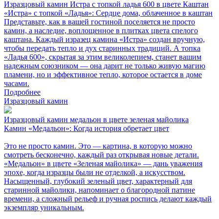
Изразцовый камин Истра с топкой ладья 600 в цвете Каштан
«Истра» с топкой «Ладья»: Сердце дома, облаченное в каштан
Представьте, как в вашей гостиной поселяется не просто
камин, а наследие, воплощенное в плитках цвета спелого
каштана. Каждый изразец камина «Истра» создан вручную,
чтобы передать тепло и дух старинных традиций. А топка
«Ладья 600», скрытая за этим великолепием, станет вашим
надежным союзником — она дарит не только живую магию
пламени, но и эффективное тепло, которое остается в доме
часами.
Подробнее
Изразцовый камин
Изразцовый камин медальон в цвете зеленая майолика
Камин «Медальон»: Когда история обретает цвет
Это не просто камин. Это — картина, в которую можно
смотреть бесконечно, каждый раз открывая новые детали.
«Медальон» в цвете «Зеленая майолика» — дань уважения
эпохе, когда изразцы были не отделкой, а искусством.
Насыщенный, глубокий зеленый цвет, характерный для
старинной майолики, напоминает о благородной патине
времени, а сложный рельеф и ручная роспись делают каждый
экземпляр уникальным.