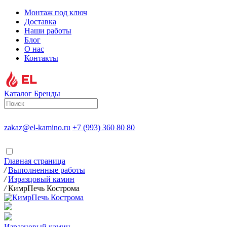
Монтаж под ключ
Доставка
Наши работы
Блог
О нас
Контакты
Каталог
Бренды
zakaz@el-kamino.ru
+7 (993) 360 80 80
Главная страница
/
Выполненные работы
/
Изразцовый камин
/
КимрПечь Кострома
Изразцовый камин