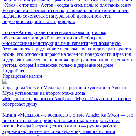
«Хвоя» с топкой «Астов» создана специально для таких задач.
Её глубокий зеленый оттенок, напоминающий хвойный лес,
идеально сочетается с натуральной древесиной стен,
подчеркивая единство с природой.
Топка «Астов», скрытая за изразцовым порталом,
обеспечивает мощный и экономичный обогрев, а
многослойная конструкция печи гарантирует пожарную
безопасность. Представьте: вечером в вашем доме разгорается
огонь, его отблески играют на зеленой поверхности изразцов
и деревянных стенах, наполняя пространство живым теплом и
уютом, который возможен только в деревянном доме.
Подробнее
Изразцовый камин
Изразцовый камин Медальон в росписи художника Альфонса
Муха установлен на втором этаже дома
«Медальон» с росписью Альфонса Мухи: Искусство, которое
обогревает душу
Камин «Медальон» с росписью в стиле Альфонса Мухи — это
не отопительный прибор. Это картина, в которой живёт
огонь. Каждый изразец этого камина — ручная работа
художника, перенесшего на керамику изящные линии,