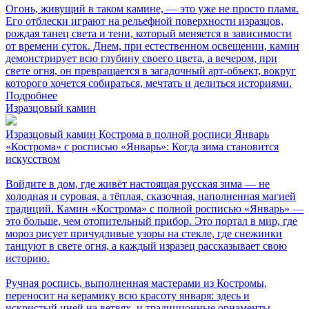
Огонь, живущий в таком камине, — это уже не просто пламя.
Его отблески играют на рельефной поверхности изразцов,
рождая танец света и тени, который меняется в зависимости
от времени суток. Днем, при естественном освещении, камин
демонстрирует всю глубину своего цвета, а вечером, при
свете огня, он превращается в загадочный арт-объект, вокруг
которого хочется собираться, мечтать и делиться историями.
Подробнее
Изразцовый камин
Изразцовый камин Кострома в полной росписи Январь
«Кострома» с росписью «Январь»: Когда зима становится
искусством
Войдите в дом, где живёт настоящая русская зима — не
холодная и суровая, а тёплая, сказочная, наполненная магией
традиций. Камин «Кострома» с полной росписью «Январь» —
это больше, чем отопительный прибор. Это портал в мир, где
мороз рисует причудливые узоры на стекле, где снежинки
танцуют в свете огня, а каждый изразец рассказывает свою
историю.
Ручная роспись, выполненная мастерами из Костромы,
переносит на керамику всю красоту января: здесь и
искристый иней на ветвях, и традиционные орнаменты,