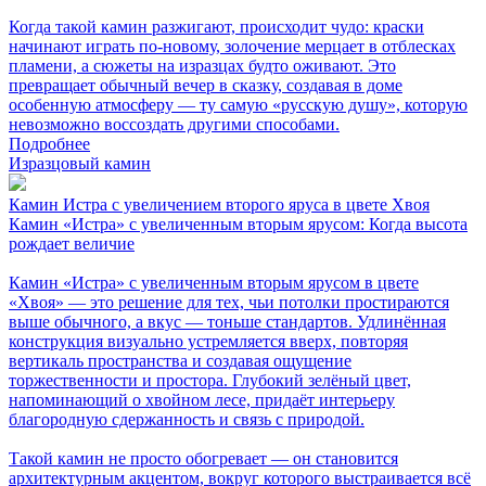
Когда такой камин разжигают, происходит чудо: краски
начинают играть по-новому, золочение мерцает в отблесках
пламени, а сюжеты на изразцах будто оживают. Это
превращает обычный вечер в сказку, создавая в доме
особенную атмосферу — ту самую «русскую душу», которую
невозможно воссоздать другими способами.
Подробнее
Изразцовый камин
Камин Истра с увеличением второго яруса в цвете Хвоя
Камин «Истра» с увеличенным вторым ярусом: Когда высота
рождает величие
Камин «Истра» с увеличенным вторым ярусом в цвете
«Хвоя» — это решение для тех, чьи потолки простираются
выше обычного, а вкус — тоньше стандартов. Удлинённая
конструкция визуально устремляется вверх, повторяя
вертикаль пространства и создавая ощущение
торжественности и простора. Глубокий зелёный цвет,
напоминающий о хвойном лесе, придаёт интерьеру
благородную сдержанность и связь с природой.
Такой камин не просто обогревает — он становится
архитектурным акцентом, вокруг которого выстраивается всё