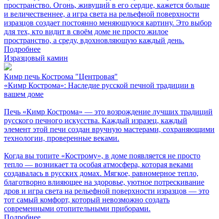
пространство. Огонь, живущий в его сердце, кажется больше
и величественнее, а игра света на рельефной поверхности
изразцов создает постоянно меняющуюся картину. Это выбор
для тех, кто видит в своём доме не просто жилое
пространство, а среду, вдохновляющую каждый день.
Подробнее
Изразцовый камин
Кимр печь Кострома "Центровая"
«Кимр Кострома»: Наследие русской печной традиции в
вашем доме
Печь «Кимр Кострома» — это возрождение лучших традиций
русского печного искусства. Каждый изразец, каждый
элемент этой печи создан вручную мастерами, сохраняющими
технологии, проверенные веками.
Когда вы топите «Кострому», в доме появляется не просто
тепло — возникает та особая атмосфера, которая веками
создавалась в русских домах. Мягкое, равномерное тепло,
благотворно влияющее на здоровье, уютное потрескивание
дров и игра света на рельефной поверхности изразцов — это
тот самый комфорт, который невозможно создать
современными отопительными приборами.
Подробнее