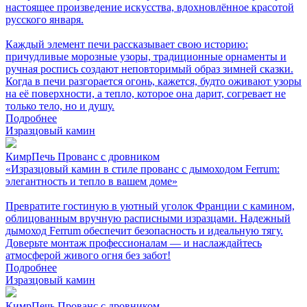
настоящее произведение искусства, вдохновлённое красотой
русского января.
Каждый элемент печи рассказывает свою историю:
причудливые морозные узоры, традиционные орнаменты и
ручная роспись создают неповторимый образ зимней сказки.
Когда в печи разгорается огонь, кажется, будто оживают узоры
на её поверхности, а тепло, которое она дарит, согревает не
только тело, но и душу.
Подробнее
Изразцовый камин
КимрПечь Прованс с дровником
«Изразцовый камин в стиле прованс с дымоходом Ferrum:
элегантность и тепло в вашем доме»
Превратите гостиную в уютный уголок Франции с камином,
облицованным вручную расписными изразцами. Надежный
дымоход Ferrum обеспечит безопасность и идеальную тягу.
Доверьте монтаж профессионалам — и наслаждайтесь
атмосферой живого огня без забот!
Подробнее
Изразцовый камин
КимрПечь Прованс с дровником