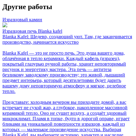
Другие работы
Изразцовый камин
Изразцовая печь Blanka kafel
Blanka Kafel: Шедевр, создающий уют. Там, где заканчивается
производство, начинается искусство
Blanka Kafel — это не просто печь. Это душа вашего дома,
облачённая в тепло керамики. Каждый кафель (изразец),
покрытый глазурью ручной работы, хранит неповторимый
рисунок и энергетику мастера. Эта печь — антитеза
безликому заводскому производству; это живой, дышащий
предмет интерьера, который десятилетиями будет дарить
вашему дому неповторимую атмосферу и мягкое, целебное
тепло.
Представьте: холодным вечером вы приходите домой, а вас
встречает не сухой жар, а глубокое, накопленное массивной
керамикой тепло. Оно не сушит воздух, а создаёт здоровый
микроклимат. Пламя в топке, будто в дорогой оправе, играет
бликами на уникальной поверхности изразцов, каждый из
которых — маленькое произведение искусства. Выбирая
Blanka Kafel, вы выбираете историю, характер и наследие,