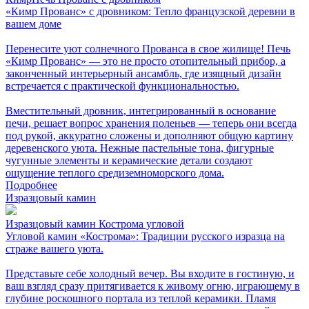
«Кимр Прованс» с дровником: Тепло французской деревни в
вашем доме
Перенесите уют солнечного Прованса в свое жилище! Печь
«Кимр Прованс» — это не просто отопительный прибор, а
законченный интерьерный ансамбль, где изящный дизайн
встречается с практической функциональностью.
Вместительный дровник, интегрированный в основание
печи, решает вопрос хранения поленьев — теперь они всегда
под рукой, аккуратно сложены и дополняют общую картину
деревенского уюта. Нежные пастельные тона, фигурные
чугунные элементы и керамические детали создают
ощущение теплого средиземноморского дома.
Подробнее
Изразцовый камин
Изразцовый камин Кострома угловой
Угловой камин «Кострома»: Традиции русского изразца на
страже вашего уюта.
Представьте себе холодный вечер. Вы входите в гостиную, и
ваш взгляд сразу притягивается к живому огню, играющему в
глубине роскошного портала из теплой керамики. Пламя