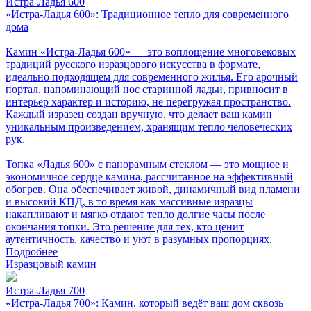
Истра-Ладья 600
«Истра-Ладья 600»: Традиционное тепло для современного
дома
Камин «Истра-Ладья 600» — это воплощение многовековых
традиций русского изразцового искусства в формате,
идеально подходящем для современного жилья. Его арочный
портал, напоминающий нос старинной ладьи, привносит в
интерьер характер и историю, не перегружая пространство.
Каждый изразец создан вручную, что делает ваш камин
уникальным произведением, хранящим тепло человеческих
рук.
Топка «Ладья 600» с панорамным стеклом — это мощное и
экономичное сердце камина, рассчитанное на эффективный
обогрев. Она обеспечивает живой, динамичный вид пламени
и высокий КПД, в то время как массивные изразцы
накапливают и мягко отдают тепло долгие часы после
окончания топки. Это решение для тех, кто ценит
аутентичность, качество и уют в разумных пропорциях.
Подробнее
Изразцовый камин
Истра-Ладья 700
«Истра-Ладья 700»: Камин, который ведёт ваш дом сквозь