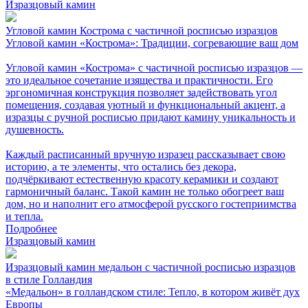
Изразцовый камин
Угловой камин Кострома с частичной росписью изразцов
Угловой камин «Кострома»: Традиции, согревающие ваш дом
Угловой камин «Кострома» с частичной росписью изразцов —
это идеальное сочетание изящества и практичности. Его
эргономичная конструкция позволяет задействовать угол
помещения, создавая уютный и функциональный акцент, а
изразцы с ручной росписью придают камину уникальность и
душевность.
Каждый расписанный вручную изразец рассказывает свою
историю, а те элементы, что остались без декора,
подчёркивают естественную красоту керамики и создают
гармоничный баланс. Такой камин не только обогреет ваш
дом, но и наполнит его атмосферой русского гостеприимства
и тепла.
Подробнее
Изразцовый камин
Изразцовый камин медальон с частичной росписью изразцов
в стиле Голландия
«Медальон» в голландском стиле: Тепло, в котором живёт дух
Европы