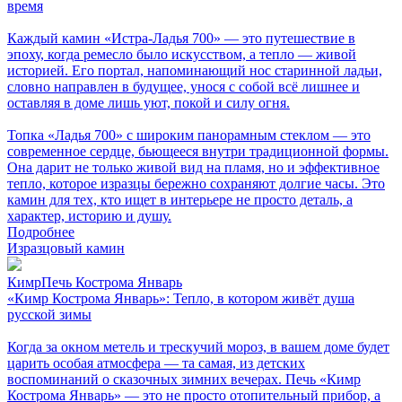
время
Каждый камин «Истра-Ладья 700» — это путешествие в
эпоху, когда ремесло было искусством, а тепло — живой
историей. Его портал, напоминающий нос старинной ладьи,
словно направлен в будущее, унося с собой всё лишнее и
оставляя в доме лишь уют, покой и силу огня.
Топка «Ладья 700» с широким панорамным стеклом — это
современное сердце, бьющееся внутри традиционной формы.
Она дарит не только живой вид на пламя, но и эффективное
тепло, которое изразцы бережно сохраняют долгие часы. Это
камин для тех, кто ищет в интерьере не просто деталь, а
характер, историю и душу.
Подробнее
Изразцовый камин
КимрПечь Кострома Январь
«Кимр Кострома Январь»: Тепло, в котором живёт душа
русской зимы
Когда за окном метель и трескучий мороз, в вашем доме будет
царить особая атмосфера — та самая, из детских
воспоминаний о сказочных зимних вечерах. Печь «Кимр
Кострома Январь» — это не просто отопительный прибор, а