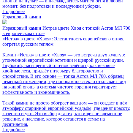
кнопки на пульте — и наслаждайтесь магией огня в любой
момент, без подготовки и последующей уборки.
Подробнее
Изразцовый камин
Изразцовый камин Истрав цвете Хвоя с топкой Астов МЛ 700
в европейском стиле
«Истра» в цвете «Хвоя»: Элегантность европейского стиля,
согретая русским теплом
Камин «Истра» в цвете «Хвоя» — это встреча двух культур:
утончённой европейской эстетики и щедрой русской души.
Глубокий, насыщенный оттенок зелёного, как вековые
хвойные леса, придаёт интерьеру благородство и
спокойствие. В его основе — топка Астов МЛ 700, образец
немецкой инженерии, где панорамное стекло открывает вид
на живой огонь, а система чистого горения гарантирует
эффективность и экономичность.
Такой камин не просто обогреет ваш дом — он создаст в нём
атмосферу старинной европейской усадьбы, где ценят красоту,
качество и уют. Это выбор для тех, кто ищет не временное
решение, а наследие, которое останется в семье на
десятилетия.
Подробнее