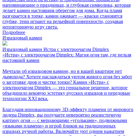
напоминающие о праздниках, и глубокая символика, которая
делает камин настоящим оберегом для дома. Когда пламя
разгорается в топке, камин оживает — краски становятся
глубже, тени играют на рельефной поверхности, создавая
неповторимую игру света.
Подробнее
Изразцовый камин
Изразцовый камин Истра с электроочагом Dimplex
«Истра» с электроочагом Dimplex: Магия огня там, где нельзя
настоящий камин
Мечтали об изразцовом камине, но в вашей квартире нет
дымохода? Хотите наслаждаться уютом живого огня без забот
о заготовке дров и чистке топки? Камин «Истра» с
электроочагом Dimplex — это гениальное решение, которое
объединило вековую эстетику русских изразцов и передовые
технологии XXI века.
Благодаря инновационному 3D-эффекту пламени от мирового
лидера Dimplex, вы получаете невероятно реалистичную
картину огня — с мерцающими «угольками», подвижными
«языками пламени» и игрой бликов на традиционных
изразцах ручной работы. Включайте уют одним нажатием