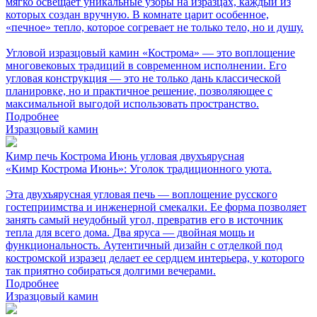
мягко освещает уникальные узоры на изразцах, каждый из
которых создан вручную. В комнате царит особенное,
«печное» тепло, которое согревает не только тело, но и душу.
Угловой изразцовый камин «Кострома» — это воплощение
многовековых традиций в современном исполнении. Его
угловая конструкция — это не только дань классической
планировке, но и практичное решение, позволяющее с
максимальной выгодой использовать пространство.
Подробнее
Изразцовый камин
Кимр печь Кострома Июнь угловая двухъярусная
«Кимр Кострома Июнь»: Уголок традиционного уюта.
Эта двухъярусная угловая печь — воплощение русского
гостеприимства и инженерной смекалки. Ее форма позволяет
занять самый неудобный угол, превратив его в источник
тепла для всего дома. Два яруса — двойная мощь и
функциональность. Аутентичный дизайн с отделкой под
костромской изразец делает ее сердцем интерьера, у которого
так приятно собираться долгими вечерами.
Подробнее
Изразцовый камин