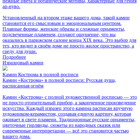
нежные цвета и ботанические мотивы, характерные для гения
ар-нуво.
Установленный на втором этаже вашего дома, такой камин
становится его смысловым и эмоциональным центром.
Плавные формы, женские образы и сложные орнаменты,
подсвеченные пламенем, создают ощущение, что вы
оказались в парижском салоне конца XIX века. Это выбор для
тех, кто видит в своём доме не просто жилое пространство, а
среду для души.
Подробнее
Изразцовый камин
Камин Кострома в полной росписи
Камин «Кострома» в полной росписи: Русская душа,
расписанная огнём
Камин «Кострома» с полной художественной росписью — это
не просто отопительный прибор, а законченное произведение
искусства. Каждый изразец этого камина расписан вручную
художником-керамистом, создавая единую картину, которая
оживает в свете пламени. Традиционные русские орнаменты,
цветочные гирлянды, сюжеты из народных сказок или
современные интерпретации — всё это становится частью
вашего дома.