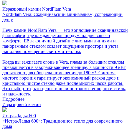
Изразцовый камин NordFlam Vera
NordFlam Vera: Скандинавский минимализм, согревающий
душу
Печь-камин NordFlam Vera — это воплощение скандинавской
философии, где каждая деталь продумана для вашего
комфорта. Её лаконичный дизайн с чистыми линиями и
панорамным стеклом создает ощущение простора и уюта,
наполняя помещение светом и теплом.
Когда вы зажигаете огонь в Vera, пламя за большим стеклом
превращается в завораживающее зрелище, а мощности 9 кВт
достаточно для обогрева помещения до 180 м³. Система
чистого горения гарантирует экономичный расход дров и
кристально чистое стекло даже после многих часов работы.
Это выбор тех, кто ценит в печи не только тепло, но и стиль,
и надежность.
Подробнее
Изразцовый камин
Истра-Ладья 600
«Истра-Ладья 600»: Традиционное тепло для современного
дома