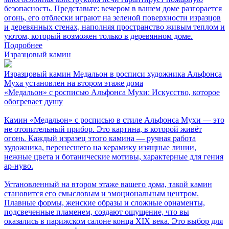
безопасность. Представьте: вечером в вашем доме разгорается
огонь, его отблески играют на зеленой поверхности изразцов
и деревянных стенах, наполняя пространство живым теплом и
уютом, который возможен только в деревянном доме.
Подробнее
Изразцовый камин
Изразцовый камин Медальон в росписи художника Альфонса
Муха установлен на втором этаже дома
«Медальон» с росписью Альфонса Мухи: Искусство, которое
обогревает душу
Камин «Медальон» с росписью в стиле Альфонса Мухи — это
не отопительный прибор. Это картина, в которой живёт
огонь. Каждый изразец этого камина — ручная работа
художника, перенесшего на керамику изящные линии,
нежные цвета и ботанические мотивы, характерные для гения
ар-нуво.
Установленный на втором этаже вашего дома, такой камин
становится его смысловым и эмоциональным центром.
Плавные формы, женские образы и сложные орнаменты,
подсвеченные пламенем, создают ощущение, что вы
оказались в парижском салоне конца XIX века. Это выбор для