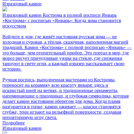
Изразцовый камин
Изразцовый камин Кострома в полной росписи Январь
«Кострома» с росписью «Январь»: Когда зима становится
искусством
Войдите в дом, где живёт настоящая русская зима — не
холодная и суровая, а тёплая, сказочная, наполненная магией
традиций. Камин «Кострома» с полной росписью «Январь» —
это больше, чем отопительный прибор. Это портал в мир, где
мороз рисует причудливые узоры на стекле, где снежинки
танцуют в свете огня, а каждый изразец рассказывает свою
историю.
Ручная роспись, выполненная мастерами из Костромы,
переносит на керамику всю красоту января: здесь и
искристый иней на ветвях, и традиционные орнаменты,
напоминающие о праздниках, и глубокая символика, которая
делает камин настоящим оберегом для дома. Когда пламя
разгорается в топке, камин оживает — краски становятся
глубже, тени играют на рельефной поверхности, создавая
неповторимую игру света.
Подробнее
Изразцовый камин