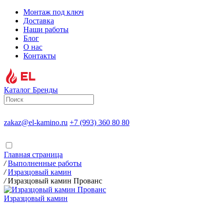
Монтаж под ключ
Доставка
Наши работы
Блог
О нас
Контакты
Каталог
Бренды
zakaz@el-kamino.ru
+7 (993) 360 80 80
Главная страница
/
Выполненные работы
/
Изразцовый камин
/
Изразцовый камин Прованс
Изразцовый камин