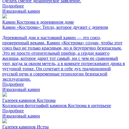
сделать смелое дизайнерское заявление.
Подробнее
Изразцовый камин
Камин Кострома в деревянном доме
Камин «Кострома»: Тепло, которое дружит с деревом
Деревянный дом и настоящий камин — это союз,
проверенный веками. Камин «Кострома» создан, чтобы этот
союз был не только красивым, но и безупречно безопасным.
Это не просто отопительный прибор, а сердце вашего
жилища, которое дарит тот самый, ни с чем не сравнимый
уют, когда за окном метель, а в комнате потрескивают дрова в
чугунной топке. Он сочетает в себе дух традиционной
русской печи и современные технологии безопасной
эксплуатации.
Подробнее
Изразцовый камин
Галерея каминов Кострома
Коллекция фотографий каминов Кострома в интерьере
Подробнее
Изразцовый камин
Галерея каминов Истра