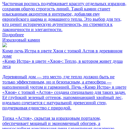
Частичная роспись подчёркивает красоту отдельных изразцов,
сохраняя общую строгость линий. Такой камин станет
изысканным акцентом в интерьере, добавляя ему
европейского шарма и домашнего тепла. Это выбор для тех,
кто ценит историческую аутентичность, но стремится к
лаконичности и элегантности.
Подробнее
Изразцовый камин
Кимр печь Истра в цвете Хвоя с топкой Астов в деревянном
доме
«Кимр Истра» в цвете «Хвоя»: Тепло, в котором живет душа
леса
Деревянный дом — это место, где тепло должно быть не
только эффективным, но и безопасным, а атмосфера —
наполненной уютом и гармонией. Печь «Кимр Истра» в цвете
«Хвоя» с топкой «Астов» создана специально для таких задач.
Её глубокий зеленый оттенок, напоминающий хвойный лес,
идеально сочетается с натуральной древесиной стен,
подчеркивая единство с природой.
Топка «Астов», скрытая за изразцовым порталом,
обеспечивает мощный и экономичный обогрев, а
многослойная конструкция печи гарантирует пожарную