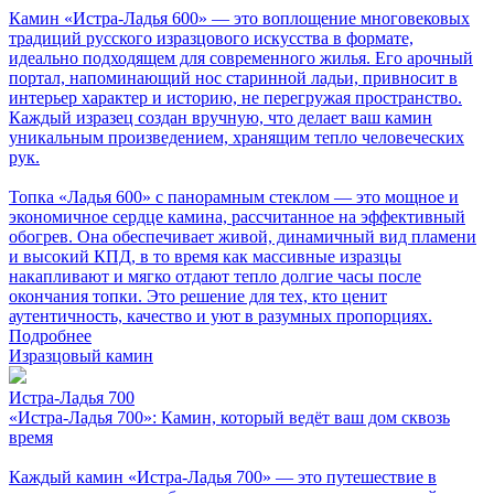
Камин «Истра-Ладья 600» — это воплощение многовековых
традиций русского изразцового искусства в формате,
идеально подходящем для современного жилья. Его арочный
портал, напоминающий нос старинной ладьи, привносит в
интерьер характер и историю, не перегружая пространство.
Каждый изразец создан вручную, что делает ваш камин
уникальным произведением, хранящим тепло человеческих
рук.
Топка «Ладья 600» с панорамным стеклом — это мощное и
экономичное сердце камина, рассчитанное на эффективный
обогрев. Она обеспечивает живой, динамичный вид пламени
и высокий КПД, в то время как массивные изразцы
накапливают и мягко отдают тепло долгие часы после
окончания топки. Это решение для тех, кто ценит
аутентичность, качество и уют в разумных пропорциях.
Подробнее
Изразцовый камин
Истра-Ладья 700
«Истра-Ладья 700»: Камин, который ведёт ваш дом сквозь
время
Каждый камин «Истра-Ладья 700» — это путешествие в