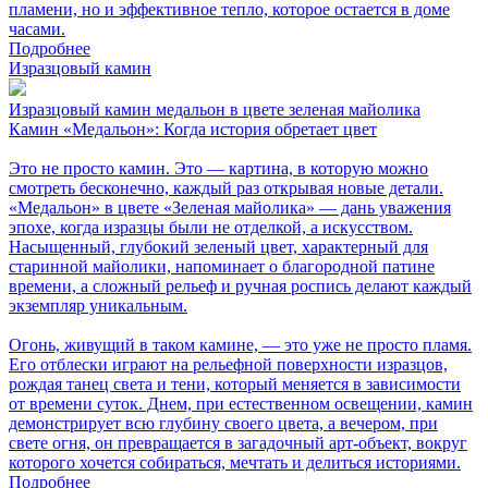
пламени, но и эффективное тепло, которое остается в доме
часами.
Подробнее
Изразцовый камин
Изразцовый камин медальон в цвете зеленая майолика
Камин «Медальон»: Когда история обретает цвет
Это не просто камин. Это — картина, в которую можно
смотреть бесконечно, каждый раз открывая новые детали.
«Медальон» в цвете «Зеленая майолика» — дань уважения
эпохе, когда изразцы были не отделкой, а искусством.
Насыщенный, глубокий зеленый цвет, характерный для
старинной майолики, напоминает о благородной патине
времени, а сложный рельеф и ручная роспись делают каждый
экземпляр уникальным.
Огонь, живущий в таком камине, — это уже не просто пламя.
Его отблески играют на рельефной поверхности изразцов,
рождая танец света и тени, который меняется в зависимости
от времени суток. Днем, при естественном освещении, камин
демонстрирует всю глубину своего цвета, а вечером, при
свете огня, он превращается в загадочный арт-объект, вокруг
которого хочется собираться, мечтать и делиться историями.
Подробнее