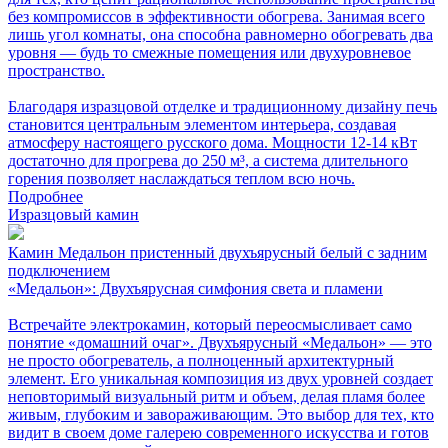
без компромиссов в эффективности обогрева. Занимая всего
лишь угол комнаты, она способна равномерно обогревать два
уровня — будь то смежные помещения или двухуровневое
пространство.
Благодаря изразцовой отделке и традиционному дизайну печь
становится центральным элементом интерьера, создавая
атмосферу настоящего русского дома. Мощности 12-14 кВт
достаточно для прогрева до 250 м³, а система длительного
горения позволяет наслаждаться теплом всю ночь.
Подробнее
Изразцовый камин
Камин Медальон пристенный двухъярусный белый с задним
подключением
«Медальон»: Двухъярусная симфония света и пламени
Встречайте электрокамин, который переосмысливает само
понятие «домашний очаг». Двухъярусный «Медальон» — это
не просто обогреватель, а полноценный архитектурный
элемент. Его уникальная композиция из двух уровней создает
неповторимый визуальный ритм и объем, делая пламя более
живым, глубоким и завораживающим. Это выбор для тех, кто
видит в своем доме галерею современного искусства и готов