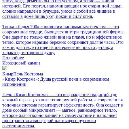
эпоху, когда ремесло было искусством, а тепло — живой
историей. Его портал, напоминающий нос старинной ладьи,
словно направлен в будущее, унося с собой всё лишнее и
оставляя в доме лишь уют, покой и силу огня.
Топка «Ладья 700» с широким панорамным стеклом — это
современное сердце, бьющееся внутри традиционной формы.
Она дарит не только живой вид на пламя, но и эффективное
тепло, которое изразцы бережно сохраняют долгие часы. Это
камин для тех, кто ищет в интерьере не просто деталь, а
характер, историю и душу.
Подробнее
Изразцовый камин
КимрПечь Кострома
«Кимр Кострома»: Душа русской печи в современном
исполнении
Печь «Кимр Кострома» — это возрождение традиций, где
каждый изразец хранит тепло ручной работы, а современная
топочная система гарантирует эффективность. Она создает в
доме особый микроклимат — мягкое, равномерное тепло,
которое благотворно влияет на самочувствие и наполняет
пространство атмосферой настоящего русского
гостеприимства.