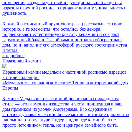
помещения, создавая уютный и функциональный акцент, а
изразцы с ручной росписью придают камину уникальность и
душевность.
Каждый расписанный вручную изразец рассказывает свою
историю, а те элементы, что остались без декора,
подчёркивают естественную красоту керамики и создают
гармоничный баланс. Такой камин не только обогреет ваш
дом, но и наполнит его атмосферой русского гостеприимства
и тепла.
Подробнее
Изразцовый камин
Изразцовый камин медальон с частичной росписью изразцов
в стиле Голландия
«Медальон» в голландском стиле: Тепло, в котором живёт дух
Европы
Камин «Медальон» с частичной росписью в голландском
стиле — это гармония изящества и уюта, пришедшая в ваш
дом прямиком из улочек Амстердама. Его сдержанная
эстетика, узнаваемые сине-белые мотивы и тонкие орнаменты
напоминают о культуре Нидерландов, где камин был не
просто источником тепла, но и центром семейного быта.