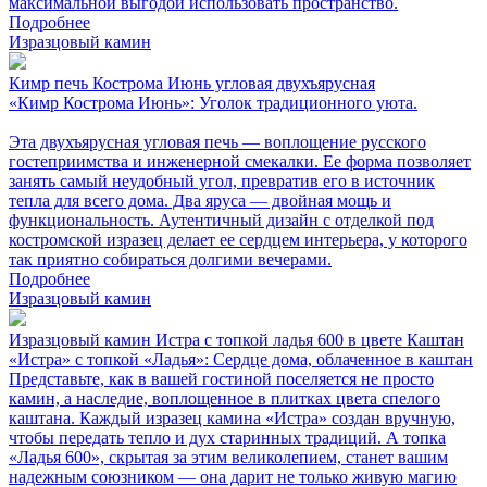
максимальной выгодой использовать пространство.
Подробнее
Изразцовый камин
Кимр печь Кострома Июнь угловая двухъярусная
«Кимр Кострома Июнь»: Уголок традиционного уюта.
Эта двухъярусная угловая печь — воплощение русского
гостеприимства и инженерной смекалки. Ее форма позволяет
занять самый неудобный угол, превратив его в источник
тепла для всего дома. Два яруса — двойная мощь и
функциональность. Аутентичный дизайн с отделкой под
костромской изразец делает ее сердцем интерьера, у которого
так приятно собираться долгими вечерами.
Подробнее
Изразцовый камин
Изразцовый камин Истра с топкой ладья 600 в цвете Каштан
«Истра» с топкой «Ладья»: Сердце дома, облаченное в каштан
Представьте, как в вашей гостиной поселяется не просто
камин, а наследие, воплощенное в плитках цвета спелого
каштана. Каждый изразец камина «Истра» создан вручную,
чтобы передать тепло и дух старинных традиций. А топка
«Ладья 600», скрытая за этим великолепием, станет вашим
надежным союзником — она дарит не только живую магию