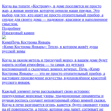
Когда вы топите «Кострому», в доме поселяется не просто
жар, а живая энергия, которую ценили наши предки. Это
выбор для тех, кто ищет не просто отопительный прибор, а
сердце для своего дома — надежное, красивое и наполненное
смыслом.
Подробнее
Изразцовый камин
КимрПечь Кострома Январь
«Кимр Кострома Январь»: Тепло, в котором живёт душа
русской зимы
Когда за окном метель и трескучий мороз, в вашем доме будет
царить особая атмосфера — та самая, из детских
воспоминаний о сказочных зимних вечерах. Печь «Кимр
Кострома Январь» — это не просто отопительный прибор, а
настоящее произведение искусства, вдохновлённое красотой
русского января.
Каждый элемент печи рассказывает свою историю:
причудливые морозные узоры, традиционные орнаменты и
ручная роспись создают неповторимый образ зимней сказки.
Когда в печи разгорается огонь, кажется, будто оживают узоры
на её поверхности, а тепло, которое она дарит, согревает не