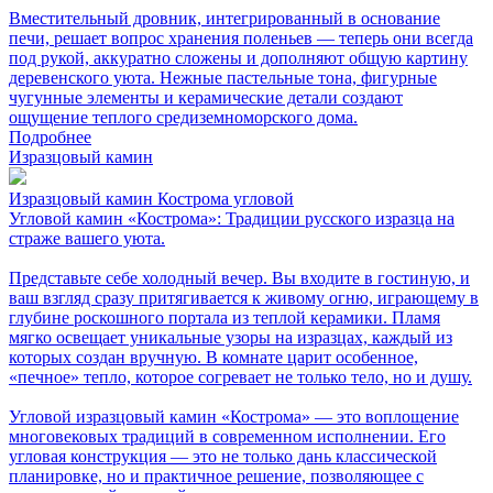
Вместительный дровник, интегрированный в основание
печи, решает вопрос хранения поленьев — теперь они всегда
под рукой, аккуратно сложены и дополняют общую картину
деревенского уюта. Нежные пастельные тона, фигурные
чугунные элементы и керамические детали создают
ощущение теплого средиземноморского дома.
Подробнее
Изразцовый камин
Изразцовый камин Кострома угловой
Угловой камин «Кострома»: Традиции русского изразца на
страже вашего уюта.
Представьте себе холодный вечер. Вы входите в гостиную, и
ваш взгляд сразу притягивается к живому огню, играющему в
глубине роскошного портала из теплой керамики. Пламя
мягко освещает уникальные узоры на изразцах, каждый из
которых создан вручную. В комнате царит особенное,
«печное» тепло, которое согревает не только тело, но и душу.
Угловой изразцовый камин «Кострома» — это воплощение
многовековых традиций в современном исполнении. Его
угловая конструкция — это не только дань классической
планировке, но и практичное решение, позволяющее с