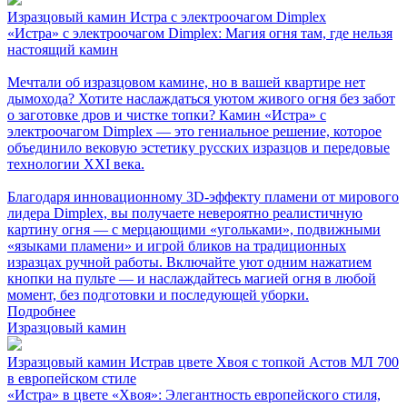
Изразцовый камин Истра с электроочагом Dimplex
«Истра» с электроочагом Dimplex: Магия огня там, где нельзя
настоящий камин
Мечтали об изразцовом камине, но в вашей квартире нет
дымохода? Хотите наслаждаться уютом живого огня без забот
о заготовке дров и чистке топки? Камин «Истра» с
электроочагом Dimplex — это гениальное решение, которое
объединило вековую эстетику русских изразцов и передовые
технологии XXI века.
Благодаря инновационному 3D-эффекту пламени от мирового
лидера Dimplex, вы получаете невероятно реалистичную
картину огня — с мерцающими «угольками», подвижными
«языками пламени» и игрой бликов на традиционных
изразцах ручной работы. Включайте уют одним нажатием
кнопки на пульте — и наслаждайтесь магией огня в любой
момент, без подготовки и последующей уборки.
Подробнее
Изразцовый камин
Изразцовый камин Истрав цвете Хвоя с топкой Астов МЛ 700
в европейском стиле
«Истра» в цвете «Хвоя»: Элегантность европейского стиля,