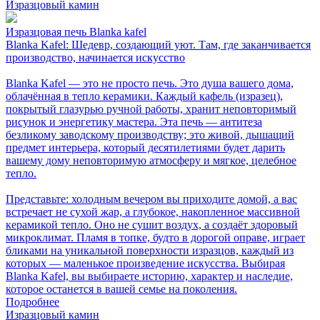
Изразцовый камин
Изразцовая печь Blanka kafel
Blanka Kafel: Шедевр, создающий уют. Там, где заканчивается
производство, начинается искусство
Blanka Kafel — это не просто печь. Это душа вашего дома,
облачённая в тепло керамики. Каждый кафель (изразец),
покрытый глазурью ручной работы, хранит неповторимый
рисунок и энергетику мастера. Эта печь — антитеза
безликому заводскому производству; это живой, дышащий
предмет интерьера, который десятилетиями будет дарить
вашему дому неповторимую атмосферу и мягкое, целебное
тепло.
Представьте: холодным вечером вы приходите домой, а вас
встречает не сухой жар, а глубокое, накопленное массивной
керамикой тепло. Оно не сушит воздух, а создаёт здоровый
микроклимат. Пламя в топке, будто в дорогой оправе, играет
бликами на уникальной поверхности изразцов, каждый из
которых — маленькое произведение искусства. Выбирая
Blanka Kafel, вы выбираете историю, характер и наследие,
которое останется в вашей семье на поколения.
Подробнее
Изразцовый камин