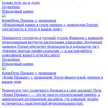
только тело, но и душу.
Подробнее
Изразцовый камин
КимрПечь Прованс с дровником
«Изразцовый камин в стиле прованс с дымоходом Ferrum:
элегантность и тепло в вашем доме»
Превратите гостиную в уютный уголок Франции с камином,
облицованным вручную расписными изразцами. Надежный
дымоход Ferrum обеспечит безопасность и идеальную тягу.
Доверьте монтаж профессионалам — и наслаждайтесь
атмосферой живого огня без забот!
Подробнее
Изразцовый камин
КимрПечь Прованс с дровником
«Кимр Прованс» с дровником: Тепло французской деревни в
вашем доме
Перенесите уют солнечного Прованса в свое жилище! Печь
«Кимр Прованс» — это не просто отопительный прибор, а
законченный интерьерный ансамбль, где изящный дизайн
встречается с практической функциональностью.