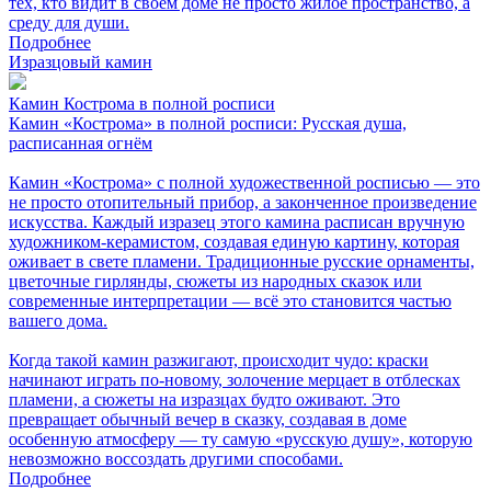
тех, кто видит в своём доме не просто жилое пространство, а
среду для души.
Подробнее
Изразцовый камин
Камин Кострома в полной росписи
Камин «Кострома» в полной росписи: Русская душа,
расписанная огнём
Камин «Кострома» с полной художественной росписью — это
не просто отопительный прибор, а законченное произведение
искусства. Каждый изразец этого камина расписан вручную
художником-керамистом, создавая единую картину, которая
оживает в свете пламени. Традиционные русские орнаменты,
цветочные гирлянды, сюжеты из народных сказок или
современные интерпретации — всё это становится частью
вашего дома.
Когда такой камин разжигают, происходит чудо: краски
начинают играть по-новому, золочение мерцает в отблесках
пламени, а сюжеты на изразцах будто оживают. Это
превращает обычный вечер в сказку, создавая в доме
особенную атмосферу — ту самую «русскую душу», которую
невозможно воссоздать другими способами.
Подробнее