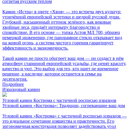
согретая русским теплом
Камин «Истра» в цвете «Хвоя» — это встреча двух культур:
утончённой европейской эстетики и щедрой русской души.
Глубокий, насыщенный оттенок зелёного, как вековые
хвойные леса, придаёт интерьеру благородство и
спокойствие. В его основе — топка Астов МЛ 700, образец
немецкой инженерии, где панорамное стекло открывает вид
на живой огонь, а система чистого горения гарантирует
эффективность и экономичность.
Такой камин не просто обогреет ваш дом — он создаст в нём
атмосферу старинной европейской усадьбы, где ценят красоту,
качество и уют. Это выбор для тех, кто ищет не временное
решение, а наследие, которое останется в семье на
десятилетия.
Подробнее
Изразцовый камин
Угловой камин Кострома с частичной росписью изразцов
Угловой камин «Кострома»: Традиции, согревающие ваш дом
Угловой камин «Кострома» с частичной росписью изразцов —
это идеальное сочетание изящества и практичности. Его
эргономичная конструкция позволяет задействовать угол