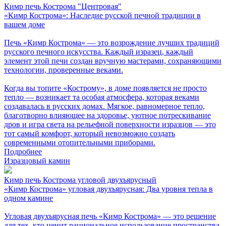
Кимр печь Кострома "Центровая"
«Кимр Кострома»: Наследие русской печной традиции в
вашем доме
Печь «Кимр Кострома» — это возрождение лучших традиций
русского печного искусства. Каждый изразец, каждый
элемент этой печи создан вручную мастерами, сохраняющими
технологии, проверенные веками.
Когда вы топите «Кострому», в доме появляется не просто
тепло — возникает та особая атмосфера, которая веками
создавалась в русских домах. Мягкое, равномерное тепло,
благотворно влияющее на здоровье, уютное потрескивание
дров и игра света на рельефной поверхности изразцов — это
тот самый комфорт, который невозможно создать
современными отопительными приборами.
Подробнее
Изразцовый камин
Кимр печь Кострома угловой двухъярусный
«Кимр Кострома» угловая двухъярусная: Два уровня тепла в
одном камине
Угловая двухъярусная печь «Кимр Кострома» — это решение
для тех, кто ценит рациональное использование пространства