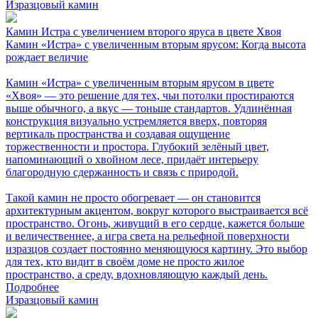
Изразцовый камин
Камин Истра с увеличением второго яруса в цвете Хвоя
Камин «Истра» с увеличенным вторым ярусом: Когда высота
рождает величие
Камин «Истра» с увеличенным вторым ярусом в цвете
«Хвоя» — это решение для тех, чьи потолки простираются
выше обычного, а вкус — тоньше стандартов. Удлинённая
конструкция визуально устремляется вверх, повторяя
вертикаль пространства и создавая ощущение
торжественности и простора. Глубокий зелёный цвет,
напоминающий о хвойном лесе, придаёт интерьеру
благородную сдержанность и связь с природой.
Такой камин не просто обогревает — он становится
архитектурным акцентом, вокруг которого выстраивается всё
пространство. Огонь, живущий в его сердце, кажется больше
и величественнее, а игра света на рельефной поверхности
изразцов создает постоянно меняющуюся картину. Это выбор
для тех, кто видит в своём доме не просто жилое
пространство, а среду, вдохновляющую каждый день.
Подробнее
Изразцовый камин