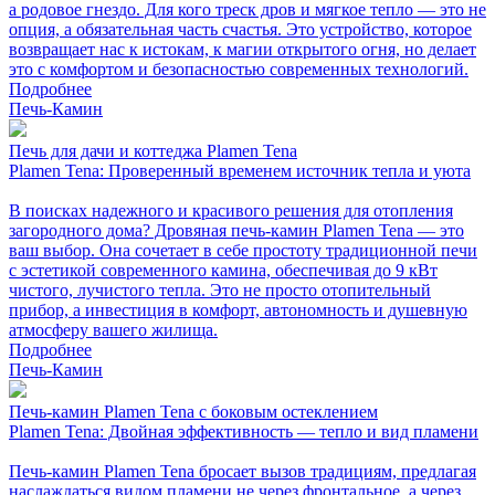
а родовое гнездо. Для кого треск дров и мягкое тепло — это не
опция, а обязательная часть счастья. Это устройство, которое
возвращает нас к истокам, к магии открытого огня, но делает
это с комфортом и безопасностью современных технологий.
Подробнее
Печь-Камин
Печь для дачи и коттеджа Plamen Tena
Plamen Tena: Проверенный временем источник тепла и уюта
В поисках надежного и красивого решения для отопления
загородного дома? Дровяная печь-камин Plamen Tena — это
ваш выбор. Она сочетает в себе простоту традиционной печи
с эстетикой современного камина, обеспечивая до 9 кВт
чистого, лучистого тепла. Это не просто отопительный
прибор, а инвестиция в комфорт, автономность и душевную
атмосферу вашего жилища.
Подробнее
Печь-Камин
Печь-камин Plamen Tena с боковым остеклением
Plamen Tena: Двойная эффективность — тепло и вид пламени
Печь-камин Plamen Tena бросает вызов традициям, предлагая
наслаждаться видом пламени не через фронтальное, а через