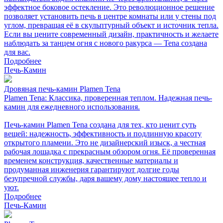
эффектное боковое остекление. Это революционное решение
позволяет установить печь в центре комнаты или у стены под
углом, превращая её в скульптурный объект и источник тепла.
Если вы цените современный дизайн, практичность и желаете
наблюдать за танцем огня с нового ракурса — Tena создана
для вас.
Подробнее
Печь-Камин
Дровяная печь-камин Plamen Tena
Plamen Tena: Классика, проверенная теплом. Надежная печь-
камин для ежедневного использования.
Печь-камин Plamen Tena создана для тех, кто ценит суть
вещей: надежность, эффективность и подлинную красоту
открытого пламени. Это не дизайнерский изыск, а честная
рабочая лошадка с прекрасным обзором огня. Её проверенная
временем конструкция, качественные материалы и
продуманная инженерия гарантируют долгие годы
безупречной службы, даря вашему дому настоящее тепло и
уют.
Подробнее
Печь-Камин