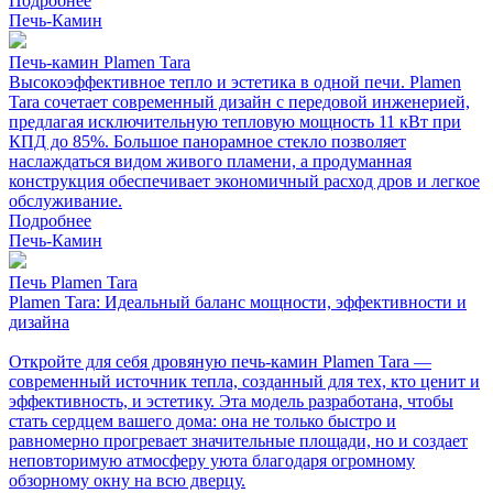
Подробнее
Печь-Камин
Печь-камин Plamen Tara
Высокоэффективное тепло и эстетика в одной печи. Plamen
Tara сочетает современный дизайн с передовой инженерией,
предлагая исключительную тепловую мощность 11 кВт при
КПД до 85%. Большое панорамное стекло позволяет
наслаждаться видом живого пламени, а продуманная
конструкция обеспечивает экономичный расход дров и легкое
обслуживание.
Подробнее
Печь-Камин
Печь Plamen Tara
Plamen Tara: Идеальный баланс мощности, эффективности и
дизайна
Откройте для себя дровяную печь-камин Plamen Tara —
современный источник тепла, созданный для тех, кто ценит и
эффективность, и эстетику. Эта модель разработана, чтобы
стать сердцем вашего дома: она не только быстро и
равномерно прогревает значительные площади, но и создает
неповторимую атмосферу уюта благодаря огромному
обзорному окну на всю дверцу.