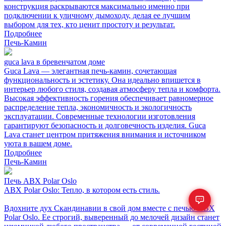
конструкция раскрываются максимально именно при
подключении к уличному дымоходу, делая ее лучшим
выбором для тех, кто ценит простоту и результат.
Подробнее
Печь-Камин
guca lava в бревенчатом доме
Guca Lava — элегантная печь-камин, сочетающая
функциональность и эстетику. Она идеально впишется в
интерьер любого стиля, создавая атмосферу тепла и комфорта.
Высокая эффективность горения обеспечивает равномерное
распределение тепла, экономичность и экологичность
эксплуатации. Современные технологии изготовления
гарантируют безопасность и долговечность изделия. Guca
Lava станет центром притяжения внимания и источником
уюта в вашем доме.
Подробнее
Печь-Камин
Печь ABX Polar Oslo
ABX Polar Oslo: Тепло, в котором есть стиль.
Вдохните дух Скандинавии в свой дом вместе с печью ABX
Polar Oslo. Ее строгий, выверенный до мелочей дизайн станет