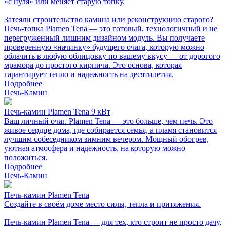
«с нуля» или меняет старую топку.
Затеяли строительство камина или реконструкцию старого?
Печь-топка Plamen Tena — это готовый, технологичный и не
перегруженный лишним дизайном модуль. Вы получаете
проверенную «начинку» будущего очага, которую можно
облачить в любую облицовку по вашему вкусу — от дорогого
мрамора до простого кирпича. Это основа, которая
гарантирует тепло и надежность на десятилетия.
Подробнее
Печь-Камин
Печь-камин Plamen Tena 9 кВт
Ваш личный очаг. Plamen Tena — это больше, чем печь. Это
живое сердце дома, где собирается семья, а пламя становится
лучшим собеседником зимним вечером. Мощный обогрев,
уютная атмосфера и надежность, на которую можно
положиться.
Подробнее
Печь-Камин
Печь-камин Plamen Tena
Создайте в своём доме место силы, тепла и притяжения.
Печь-камин Plamen Tena — для тех, кто строит не просто дачу,