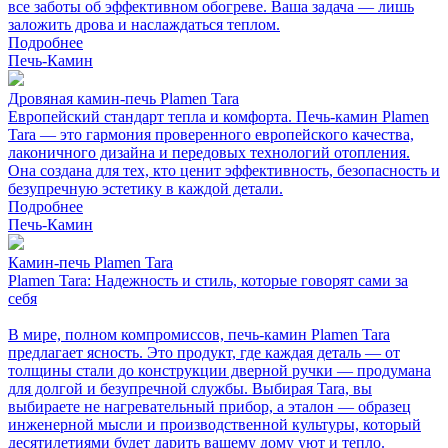
все заботы об эффективном обогреве. Ваша задача — лишь
заложить дрова и наслаждаться теплом.
Подробнее
Печь-Камин
Дровяная камин-печь Plamen Tara
Европейский стандарт тепла и комфорта. Печь-камин Plamen
Tara — это гармония проверенного европейского качества,
лаконичного дизайна и передовых технологий отопления.
Она создана для тех, кто ценит эффективность, безопасность и
безупречную эстетику в каждой детали.
Подробнее
Печь-Камин
Камин-печь Plamen Tara
Plamen Tara: Надежность и стиль, которые говорят сами за
себя
В мире, полном компромиссов, печь-камин Plamen Tara
предлагает ясность. Это продукт, где каждая деталь — от
толщины стали до конструкции дверной ручки — продумана
для долгой и безупречной службы. Выбирая Tara, вы
выбираете не нагревательный прибор, а эталон — образец
инженерной мысли и производственной культуры, который
десятилетиями будет дарить вашему дому уют и тепло.