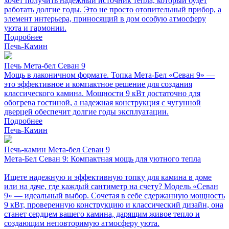
хочет получить надежный источник тепла, который будет
работать долгие годы. Это не просто отопительный прибор, а
элемент интерьера, приносящий в дом особую атмосферу
уюта и гармонии.
Подробнее
Печь-Камин
Печь Мета-бел Севан 9
Мощь в лаконичном формате. Топка Мета-Бел «Севан 9» —
это эффективное и компактное решение для создания
классического камина. Мощности 9 кВт достаточно для
обогрева гостиной, а надежная конструкция с чугунной
дверцей обеспечит долгие годы эксплуатации.
Подробнее
Печь-Камин
Печь-камин Мета-бел Севан 9
Мета-Бел Севан 9: Компактная мощь для уютного тепла
Ищете надежную и эффективную топку для камина в доме
или на даче, где каждый сантиметр на счету? Модель «Севан
9» — идеальный выбор. Сочетая в себе сдержанную мощность
9 кВт, проверенную конструкцию и классический дизайн, она
станет сердцем вашего камина, дарящим живое тепло и
создающим неповторимую атмосферу уюта.