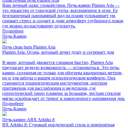
Практичная печь Plamen Aria
Ваш личный оазис спокойствия. Печь-камин Plamen Aria —
это лекарство от городской суеты, воплощенное в огне. Ее
безграничный панорамный вид на пламя успокаивает ум,
снимает стресс и создает в доме атмосферу глубинного покоя,
где можно по-настоящему отдохнуть.
Подробнее
Печь-Камин
Печь clean burn Plamen Aria
Plamen Aria: Огонь, который лечит душу и согревает дом
В мире, который движется слишком быстро, Plamen Aria
предлагает редкую возможность — остановиться. Это печь-
камин, созданная не только для обогрева квадратных метров,
но и для заботы о вашем психологическом комфорте. Она
становится терапевтическим инструментом, центром
притяжения для расслабления и медитации, где
гипнотический танец пламени за большим, чистым стеклом
мягко освобождает от тревог и накопленного напряжения дня.
Подробнее
Печь-Камин
Печь-камин ABX Arktiks 8
BX Arktiks 8: Суровый нордический стиль и невероятная