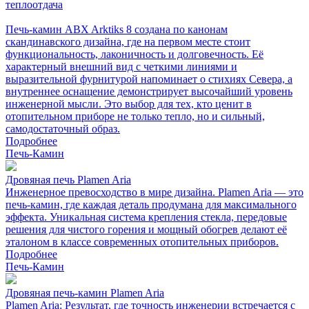
теплоотдача
Печь-камин ABX Arktiks 8 создана по канонам
скандинавского дизайна, где на первом месте стоит
функциональность, лаконичность и долговечность. Её
характерный внешний вид с четкими линиями и
выразительной фурнитурой напоминает о стихиях Севера, а
внутреннее оснащение демонстрирует высочайший уровень
инженерной мысли. Это выбор для тех, кто ценит в
отопительном приборе не только тепло, но и сильный,
самодостаточный образ.
Подробнее
Печь-Камин
Дровяная печь Plamen Aria
Инженерное превосходство в мире дизайна. Plamen Aria — это
печь-камин, где каждая деталь продумана для максимального
эффекта. Уникальная система крепления стекла, передовые
решения для чистого горения и мощный обогрев делают её
эталоном в классе современных отопительных приборов.
Подробнее
Печь-Камин
Дровяная печь-камин Plamen Aria
Plamen Aria: Результат, где точность инженерии встречается с