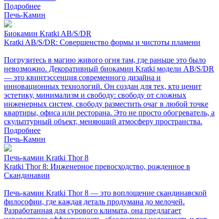
Подробнее
Печь-Камин
Биокамин Kratki AB/S/DR
Kratki AB/S/DR: Совершенство формы и чистоты пламени
Погрузитесь в магию живого огня там, где раньше это было
невозможно. Декоративный биокамин Kratki модели AB/S/DR
— это квинтэссенция современного дизайна и
инновационных технологий. Он создан для тех, кто ценит
эстетику, минимализм и свободу: свободу от сложных
инженерных систем, свободу разместить очаг в любой точке
квартиры, офиса или ресторана. Это не просто обогреватель, а
скульптурный объект, меняющий атмосферу пространства.
Подробнее
Печь-Камин
Печь-камин Kratki Thor 8
Kratki Thor 8: Инженерное превосходство, рожденное в
Скандинавии
Печь-камин Kratki Thor 8 — это воплощение скандинавской
философии, где каждая деталь продумана до мелочей.
Разработанная для сурового климата, она предлагает