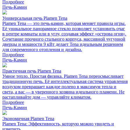
Подробнее
Печь-Камин
Универсальная печь Plamen Tena
Plamen Tena — это печь-камин, которая меняет правила игры.
Её уникальное панорамное стекло позволяет установить очаг
в центре комнаты или в углу, создавая эффект «острова огня».
Сочетание прочного стального корпуса, массивной чугунной
дверцы и мощности 9 кВт делает Tena идеальным решением
для современного отопления и дизайна.
Подробнее
Печь-Камин
Практичная печь Plamen Tena
Умное тепло. Простая физика. Plamen Tena переосмысливает
традиционную печь. Её интеллектуальная система управления
воздухом превращает каждое полено в максимум тепла и
света, а вас — в уверенного хозяина идеального пламени. Не
растапливайте дом — управляйте климатом.
Подробнее
Печь-Камин
Экономичная Plamen Tena
Plamen Tena: Эффективность, которую можно увидеть и
измерить.