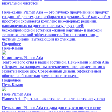
визуальной чистотой
Печь-камин Plamen Aria — это глубоко продуманный продукт,
созданный для тех, кто разбирается в деталях. За её кажущейся
простотой скрывается комплекс инженерных решений,
направленных на достижение сразу двух целей:
бескомпромиссной эстетики «живой картины» и высокой
теплотехнической эффективности. Это не стилизация, а
честный дизайн, вытекающий из функции.
Подробнее
Печь-Камин
Камин-печь Plamen Aria
Театр живого огня в вашей гостиной. Печь-камин Plamen Aria
с безрамным панорамным остеклением превращает пламя в
захватывающее шоу. Современный дизайн, эффективный
обогрев и абсолютная доминанта интерьера.
Подробнее
Печь-Камин
Печь Plamen Aria
Plamen Aria: Где заканчивается печь и начинается искусство
Печь-камин Plamen Aria создана для тех, кто видит в огне