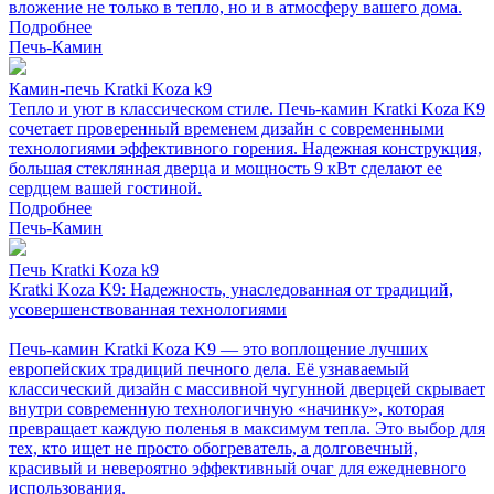
вложение не только в тепло, но и в атмосферу вашего дома.
Подробнее
Печь-Камин
Камин-печь Kratki Koza k9
Тепло и уют в классическом стиле. Печь-камин Kratki Koza K9
сочетает проверенный временем дизайн с современными
технологиями эффективного горения. Надежная конструкция,
большая стеклянная дверца и мощность 9 кВт сделают ее
сердцем вашей гостиной.
Подробнее
Печь-Камин
Печь Kratki Koza k9
Kratki Koza K9: Надежность, унаследованная от традиций,
усовершенствованная технологиями
Печь-камин Kratki Koza K9 — это воплощение лучших
европейских традиций печного дела. Её узнаваемый
классический дизайн с массивной чугунной дверцей скрывает
внутри современную технологичную «начинку», которая
превращает каждую поленья в максимум тепла. Это выбор для
тех, кто ищет не просто обогреватель, а долговечный,
красивый и невероятно эффективный очаг для ежедневного
использования.