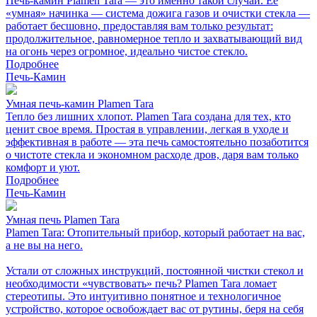
Печь-камин Plamen Tara — это именно такой случай. Её
«умная» начинка — система дожига газов и очистки стекла —
работает бесшовно, предоставляя вам только результат:
продолжительное, равномерное тепло и захватывающий вид
на огонь через огромное, идеально чистое стекло.
Подробнее
Печь-Камин
Умная печь-камин Plamen Tara
Тепло без лишних хлопот. Plamen Tara создана для тех, кто
ценит свое время. Простая в управлении, легкая в уходе и
эффективная в работе — эта печь самостоятельно позаботится
о чистоте стекла и экономном расходе дров, даря вам только
комфорт и уют.
Подробнее
Печь-Камин
Умная печь Plamen Tara
Plamen Tara: Отопительный прибор, который работает на вас,
а не вы на него.
Устали от сложных инструкций, постоянной чистки стекол и
необходимости «чувствовать» печь? Plamen Tara ломает
стереотипы. Это интуитивно понятное и технологичное
устройство, которое освобождает вас от рутины, беря на себя