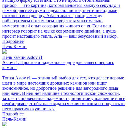
высшую форму эстетики. Это не просто отопительный
прибор — это картина, которая меняется каждую секунду, и
рамкой для неё служит идеально чистое, почти невидимое
стекло во всю дверцу. Aria стирает границы между
наблюдателем и пламенем, предлагая максимально
иммерсивный опыт созерцания живого огня. Если ваш
интерьер говорит на языке современного дизайна, а душа
просит настоящего тепла, Aria — ваш безусловный выбор.
Подробнее
Печь-Камин
Печь-камин Astov r1
Astov r1: Простое и надежное сердце для вашего первого
камина
Топка Astov r1 — отличный выбор для тех, кто делает первые
шаги в мире настоящих дровяных каминов или ищет
экономичное, но добротное решение для загородного дома
или дачи. В ней нет излишней технологической сложности,
зато есть проверенная надежность, понятное управление и все
необходимое, чтобы наслаждаться живым огнем и получать от
него практическую пользу.
Подробнее
Печь-Камин