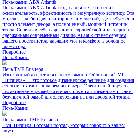
Печь-камин ABX Atlantik
Печь-камин ABX Atlantik создана для тех, кто ценит
основательность, эффективность и безупречную эстетику. Эта
модель — выбор для просторных помещений, где требуется не
просто элемент декора, а полноценный, мощный источник
тепла. Сочетая в себе надежность европейской инженерии и
сдержанный современный дизайн, Atlantik станет сердцем
вашего пространства, дарящим уют и комфорт в холодное
время года.
Подробнее
Печь-Камин
Печь TMF Визиера
Изысканный акцент для вашего камина. Облицовка TMF
«Визиера» — это готовое дизайнерское решение для создания
стильного камина в вашем интерьере. Элегантный портал с
геометричным рельефом и классическими элементами станет
безупречной рамой для электрокамина или дровяной топки.
Подробнее
Печь-Камин
Печь-камин TMF Визиера
TMF Визиера: Готовый портал, который говорит о вашем
вкусе