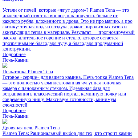
Устали от печей, которые «жгут даром»? Plamen Tena — это
инженерный ответ на вопрос, как получить больше от
каждого рубля, вложенного в дрова. Это не про магию, а про
физику: точная подача воздуха, дожиг пиролизных газов и
аккумуляция тепла в материале. Результат — прогнозируемый
расход, длительное горение и стекло, которое остается
прозрачным не благодаря чуду, а благодаря продуманной
конструкции.
Подробнее
Печь-Камин
Печь-топка Plamen Tena
Готовое «сердце» для вашего камина. Печь-топка Plamen Tena
— это полностью укомплектованная чугунная топочная
камера с панорамным стеклом. Идеальная база для
встраивания в классический портал, каминную полку или
современную нишу. Максимум готовности, минимум
сложностей.
Подробнее
Печь-Камин
Дровяная печь Plamen Tena
Plamen Tena: Рациональный выбор для тех, кто строит камин