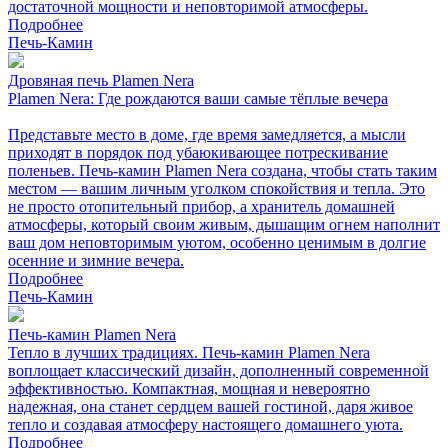
достаточной мощности и неповторимой атмосферы.
Подробнее
Печь-Камин
Дровяная печь Plamen Nera
Plamen Nera: Где рождаются ваши самые тёплые вечера
Представьте место в доме, где время замедляется, а мысли
приходят в порядок под убаюкивающее потрескивание
поленьев. Печь-камин Plamen Nera создана, чтобы стать таким
местом — вашим личным уголком спокойствия и тепла. Это
не просто отопительный прибор, а хранитель домашней
атмосферы, который своим живым, дышащим огнем наполнит
ваш дом неповторимым уютом, особенно ценимым в долгие
осенние и зимние вечера.
Подробнее
Печь-Камин
Печь-камин Plamen Nera
Тепло в лучших традициях. Печь-камин Plamen Nera
воплощает классический дизайн, дополненный современной
эффективностью. Компактная, мощная и невероятно
надежная, она станет сердцем вашей гостиной, даря живое
тепло и создавая атмосферу настоящего домашнего уюта.
Подробнее