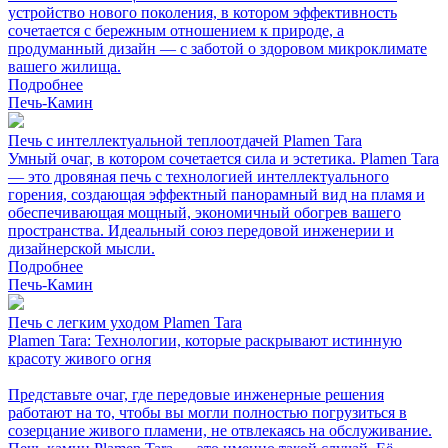
устройство нового поколения, в котором эффективность
сочетается с бережным отношением к природе, а
продуманный дизайн — с заботой о здоровом микроклимате
вашего жилища.
Подробнее
Печь-Камин
Печь с интеллектуальной теплоотдачей Plamen Tara
Умный очаг, в котором сочетается сила и эстетика. Plamen Tara
— это дровяная печь с технологией интеллектуального
горения, создающая эффектный панорамный вид на пламя и
обеспечивающая мощный, экономичный обогрев вашего
пространства. Идеальный союз передовой инженерии и
дизайнерской мысли.
Подробнее
Печь-Камин
Печь с легким уходом Plamen Tara
Plamen Tara: Технологии, которые раскрывают истинную
красоту живого огня
Представьте очаг, где передовые инженерные решения
работают на то, чтобы вы могли полностью погрузиться в
созерцание живого пламени, не отвлекаясь на обслуживание.