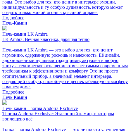
годы. Это выбор для тех, кто ценит в интерьере эмоции,
индивидуальность и ту особую душевность, которую может
создать только живой огонь в красивой оправе.
Подробнее
Печь-Камин
Печь-камин LK Ambra
LK Ambra: Вечная классика, дарящая тепло
Печь-камин LK Ambra — это выбор для тех, кто ценит
гармонию, сдержанную роскошь и надежность. Её дизайн,
вдохновленный лучшими традициями, актуален в любую
эпоху, а техническое оснащение отвечает самым современным
требованиям к эффективности и комфорту. Это не просто
отопительный прибор, а значимый элемент интерьера,
создающий особую, спокойную и респектабельную атмосферу
в вашем доме.
Подробнее
Печь-Камин
Печь-камин Thorma Andorra Exclusive
Thorma Andorra Exclusive: Эталонный камин, в котором
воплощено всё
Топка Thorma Andorra Exclusive — это не просто улучшенная