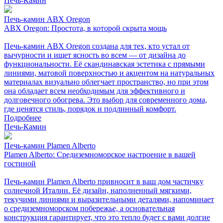
Печь-Камин
Печь-камин ABX Oregon
ABX Oregon: Простота, в которой скрыта мощь
Печь-камин ABX Oregon создана для тех, кто устал от
вычурности и ищет ясность во всем — от дизайна до
функциональности. Её скандинавская эстетика с прямыми
линиями, матовой поверхностью и акцентом на натуральных
материалах визуально облегчает пространство, но при этом
она обладает всем необходимым для эффективного и
долговечного обогрева. Это выбор для современного дома,
где ценятся стиль, порядок и подлинный комфорт.
Подробнее
Печь-Камин
Печь-камин Plamen Alberto
Plamen Alberto: Средиземноморское настроение в вашей
гостиной
Печь-камин Plamen Alberto привносит в ваш дом частичку
солнечной Италии. Её дизайн, наполненный мягкими,
текучими линиями и выразительными деталями, напоминает
о средиземноморском побережье, а основательная
конструкция гарантирует, что это тепло будет с вами долгие