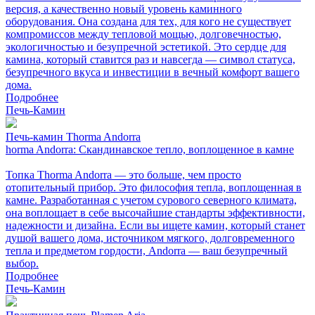
версия, а качественно новый уровень каминного
оборудования. Она создана для тех, для кого не существует
компромиссов между тепловой мощью, долговечностью,
экологичностью и безупречной эстетикой. Это сердце для
камина, который ставится раз и навсегда — символ статуса,
безупречного вкуса и инвестиции в вечный комфорт вашего
дома.
Подробнее
Печь-Камин
Печь-камин Thorma Andorra
horma Andorra: Скандинавское тепло, воплощенное в камне
Топка Thorma Andorra — это больше, чем просто
отопительный прибор. Это философия тепла, воплощенная в
камне. Разработанная с учетом сурового северного климата,
она воплощает в себе высочайшие стандарты эффективности,
надежности и дизайна. Если вы ищете камин, который станет
душой вашего дома, источником мягкого, долговременного
тепла и предметом гордости, Andorra — ваш безупречный
выбор.
Подробнее
Печь-Камин