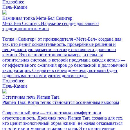
Подробнее
Печь-Камин
Каминная топка Мета-Бел Селигер
Мета-Бел Селигер: Надежное сердце для вашего
традиционного камина
Топка «Селигер» от производителя «Мета-Бел» создана для
тех, кто ценит основательность, проверенные решения и
неподвластную времени эстетику настоящего дровяного
камина. Это не просто топочная камера, а цельная
отопительная система, в которой продумана каждая деталь —
от эффективного сжигания дров до безопасной и долговечной
эксплуатации. Создайте в своем доме очаг, который будет
радовать вас теплом и уютом долгие годы.
Подробнее
Печь-Камин
Эстетичная печь Plamen Tara
Plamen Tara: Когда тепло становится осознанным выбором
Современный дом — это не только комфорт, но и
ответственность. Дровяная печь Plamen Tara создана для тех,
кто ценит экологичный образ жизни, не желая отказываться
от эстетики и мощности живого огня. Это отопительное