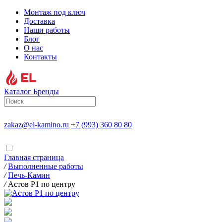
Монтаж под ключ
Доставка
Наши работы
Блог
О нас
Контакты
Каталог
Бренды
zakaz@el-kamino.ru
+7 (993) 360 80 80
Главная страница
/
Выполненные работы
/
Печь-Камин
/
Астов Р1 по центру