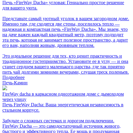
Печь «FireWay Dacha» угловая: Гениально простое решение
для вашего уюта.
Представьте самый уютный уголок в вашем загородном доме.
Именно там, где сходятся две стены, поселилось тепло —
надежная и компактная печь «FireWay Dacha». Мы знаем, что
на даче важен каждый квадратный метр, поэтому подходит
эта печь, которая не занимает полезное пространство, а дарит
его вам, наполняя живым, дровяным теплом.
Это идеальное решение для тех, кто ценит практичность и
традиционное гостеприимство. Установите ее в углу — и она
станет сердцем вашего маленького царства, где так приятно
пить чай долгими зимними вечерами, слушая треск поленьев.
Подробнее
Печь-Камин
FireWay dacha в каркасном одноэтажном доме с дымоходом
через улицу
Печь FireWay Dacha: Ваша энергетическая независимость в
стальном корпусе.
Забудьте о сложных системах и дорогом подключении.
FireWay Dacha — это самодостаточный источник живого,
быстрого и эффективного тепла. Ее мощь и продуманная