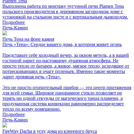
Plamen Tena
Выполнена работа по монтажу чугунной печи Plamen Tena
польского производителя в деревянном загородном доме с
установкой на стальном листе и с вертикальным дымоходом.
Подробнее
Печь-Камин
Печь Тена на фоне камня
Печь «Тена»: Сердце вашего дома, в котором живет огонь
Представьте себе холодный вечер, за окном метель, а в вашей
гостиной царит по-настоящему душевная атмосфера. Не
просто тепло от батареи, а живое, мягкое тепло, исходящее от
потрескивающих в очаге поленьев. Именно такие моменты
дарит дровяная печь «Тена».
Это не просто отопительный прибор — это центр притяжения
для всей семьи. Широкое панорамное стекло позволяет не
терять ни одной секунды от магического танца пламени, а
продуманная система конвекции равномерно распределяет
тепло по всему помещению.
Подробнее
Печь-Камин
FireWay Dacha в углу дома из клеееного бруса