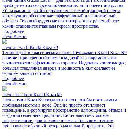
Печь-камин Gucha Lava — для тех, кто видит в отопительном
приборе не только функциональность, но и объект искусства.
Её название и дизайн вдохновлены самой природой огня, а
конструкция обеспечивает эффективный и экономичный
обогрев. Это выбор для смелых интерьерных решений, где
камин становится главным героем пространства.
Подробнее
Печь-Камин
Печь air wash Kratki Koza k9
Тепло и уют в классическом стиле. Печь-камин Kratki Koza K9
сочетает проверенный временем дизайн с современными
технологиями эффективного горения. Надежная конструкция,
большая стеклянная дверца и мощность 9 кВт сделают ее
сердцем вашей гостиной.
Подробнее
Печь-Камин
Печь clean burn Kratki Koza k9
Печь-камин Koza K9 создана для того, чтобы стать самым
любимым местом в доме. Она не просто отапливает
помещение, а формирует пространство для общения, отдыха и
создания семейных традиций. Её теплый свет, мягкое
потрескивание дров и живое пламя за большим стеклом
превращают обычный вечер в маленький праздник. Это