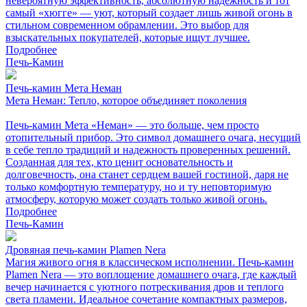
невероятную эффективность, абсолютную надежность и тот
самый «хюгге» — уют, который создает лишь живой огонь в
стильном современном обрамлении. Это выбор для
взыскательных покупателей, которые ищут лучшее.
Подробнее
Печь-Камин
Печь-камин Мета Неман
Мета Неман: Тепло, которое объединяет поколения
Печь-камин Мета «Неман» — это больше, чем просто
отопительный прибор. Это символ домашнего очага, несущий
в себе тепло традиций и надежность проверенных решений.
Созданная для тех, кто ценит основательность и
долговечность, она станет сердцем вашей гостиной, даря не
только комфортную температуру, но и ту неповторимую
атмосферу, которую может создать только живой огонь.
Подробнее
Печь-Камин
Дровяная печь-камин Plamen Nera
Магия живого огня в классическом исполнении. Печь-камин
Plamen Nera — это воплощение домашнего очага, где каждый
вечер начинается с уютного потрескивания дров и теплого
света пламени. Идеальное сочетание компактных размеров,