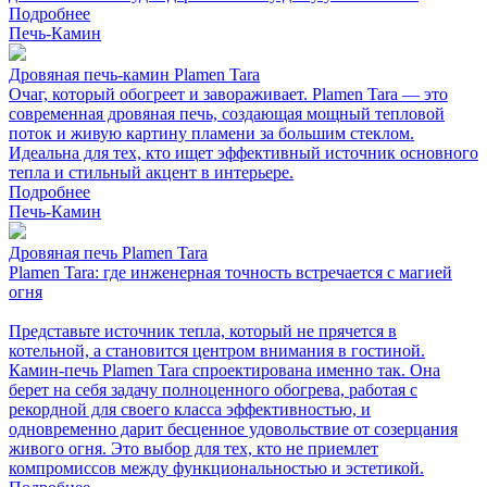
Подробнее
Печь-Камин
Дровяная печь-камин Plamen Tara
Очаг, который обогреет и завораживает. Plamen Tara — это
современная дровяная печь, создающая мощный тепловой
поток и живую картину пламени за большим стеклом.
Идеальна для тех, кто ищет эффективный источник основного
тепла и стильный акцент в интерьере.
Подробнее
Печь-Камин
Дровяная печь Plamen Tara
Plamen Tara: где инженерная точность встречается с магией
огня
Представьте источник тепла, который не прячется в
котельной, а становится центром внимания в гостиной.
Камин-печь Plamen Tara спроектирована именно так. Она
берет на себя задачу полноценного обогрева, работая с
рекордной для своего класса эффективностью, и
одновременно дарит бесценное удовольствие от созерцания
живого огня. Это выбор для тех, кто не приемлет
компромиссов между функциональностью и эстетикой.