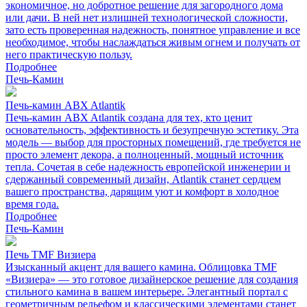
экономичное, но добротное решение для загородного дома
или дачи. В ней нет излишней технологической сложности,
зато есть проверенная надежность, понятное управление и все
необходимое, чтобы наслаждаться живым огнем и получать от
него практическую пользу.
Подробнее
Печь-Камин
Печь-камин ABX Atlantik
Печь-камин ABX Atlantik создана для тех, кто ценит
основательность, эффективность и безупречную эстетику. Эта
модель — выбор для просторных помещений, где требуется не
просто элемент декора, а полноценный, мощный источник
тепла. Сочетая в себе надежность европейской инженерии и
сдержанный современный дизайн, Atlantik станет сердцем
вашего пространства, дарящим уют и комфорт в холодное
время года.
Подробнее
Печь-Камин
Печь TMF Визиера
Изысканный акцент для вашего камина. Облицовка TMF
«Визиера» — это готовое дизайнерское решение для создания
стильного камина в вашем интерьере. Элегантный портал с
геометричным рельефом и классическими элементами станет