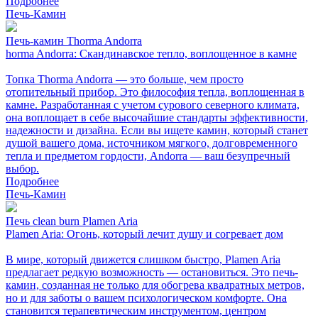
Подробнее
Печь-Камин
Печь-камин Thorma Andorra
horma Andorra: Скандинавское тепло, воплощенное в камне
Топка Thorma Andorra — это больше, чем просто
отопительный прибор. Это философия тепла, воплощенная в
камне. Разработанная с учетом сурового северного климата,
она воплощает в себе высочайшие стандарты эффективности,
надежности и дизайна. Если вы ищете камин, который станет
душой вашего дома, источником мягкого, долговременного
тепла и предметом гордости, Andorra — ваш безупречный
выбор.
Подробнее
Печь-Камин
Печь clean burn Plamen Aria
Plamen Aria: Огонь, который лечит душу и согревает дом
В мире, который движется слишком быстро, Plamen Aria
предлагает редкую возможность — остановиться. Это печь-
камин, созданная не только для обогрева квадратных метров,
но и для заботы о вашем психологическом комфорте. Она
становится терапевтическим инструментом, центром