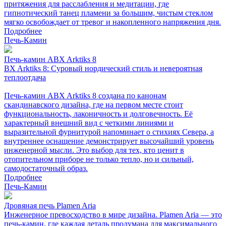
притяжения для расслабления и медитации, где
гипнотический танец пламени за большим, чистым стеклом
мягко освобождает от тревог и накопленного напряжения дня.
Подробнее
Печь-Камин
Печь-камин ABX Arktiks 8
BX Arktiks 8: Суровый нордический стиль и невероятная
теплоотдача
Печь-камин ABX Arktiks 8 создана по канонам
скандинавского дизайна, где на первом месте стоит
функциональность, лаконичность и долговечность. Её
характерный внешний вид с четкими линиями и
выразительной фурнитурой напоминает о стихиях Севера, а
внутреннее оснащение демонстрирует высочайший уровень
инженерной мысли. Это выбор для тех, кто ценит в
отопительном приборе не только тепло, но и сильный,
самодостаточный образ.
Подробнее
Печь-Камин
Дровяная печь Plamen Aria
Инженерное превосходство в мире дизайна. Plamen Aria — это
печь-камин, где каждая деталь продумана для максимального