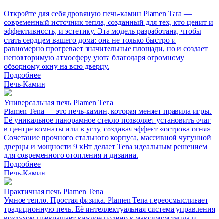
Откройте для себя дровяную печь-камин Plamen Tara —
современный источник тепла, созданный для тех, кто ценит и
эффективность, и эстетику. Эта модель разработана, чтобы
стать сердцем вашего дома: она не только быстро и
равномерно прогревает значительные площади, но и создает
неповторимую атмосферу уюта благодаря огромному
обзорному окну на всю дверцу.
Подробнее
Печь-Камин
Универсальная печь Plamen Tena
Plamen Tena — это печь-камин, которая меняет правила игры.
Её уникальное панорамное стекло позволяет установить очаг
в центре комнаты или в углу, создавая эффект «острова огня».
Сочетание прочного стального корпуса, массивной чугунной
дверцы и мощности 9 кВт делает Tena идеальным решением
для современного отопления и дизайна.
Подробнее
Печь-Камин
Практичная печь Plamen Tena
Умное тепло. Простая физика. Plamen Tena переосмысливает
традиционную печь. Её интеллектуальная система управления
воздухом превращает каждое полено в максимум тепла и