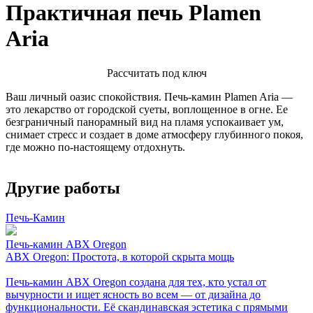
Практичная печь Plamen
Aria
Расcчитать под ключ
Ваш личный оазис спокойствия. Печь-камин Plamen Aria —
это лекарство от городской суеты, воплощенное в огне. Ее
безграничный панорамный вид на пламя успокаивает ум,
снимает стресс и создает в доме атмосферу глубинного покоя,
где можно по-настоящему отдохнуть.
Другие работы
Печь-Камин
Печь-камин ABX Oregon
ABX Oregon: Простота, в которой скрыта мощь
Печь-камин ABX Oregon создана для тех, кто устал от
вычурности и ищет ясность во всем — от дизайна до
функциональности. Её скандинавская эстетика с прямыми