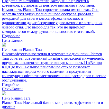
Представьте источник тепла, который не прячется в
котельной, а становится центром внимания в гостиной.
Камин-печь Plamen Tara спроектирована именно так. Она
берет на себя задачу полноценного обогрева, работая с
рекордной для своего класса эффективностью, и
одновременно дарит бесценное удовольствие от созерцания
живого огня. Это выбор для тех, кто не приемлет
компромиссов между функциональностью и эстетикой.
Подробнее
Печь-Камин
Печь-камин Plamen Tara
Высокоэффективное тепло и эстетика в одной печи. Plamen
Tara сочетает современный дизайн с передовой инженерией,
предлагая исключительную тепловую мощность 11 кВт при
КПД до 85%. Большое панорамное стекло позволяет
наслаждаться видом живого пламени, а продуманная
конструкция обеспечивает экономичный расход дров и легкое
обслуживание.
Подробнее
Печь-Камин
Печь Plamen Tara
Plamen Tara: Идеальный баланс мощности, эффективности и
дизайна