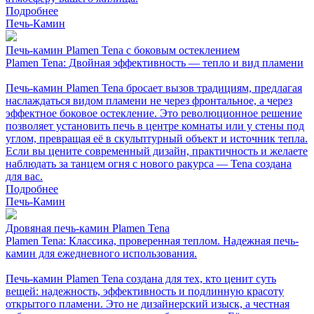
Подробнее
Печь-Камин
Печь-камин Plamen Tena с боковым остеклением
Plamen Tena: Двойная эффективность — тепло и вид пламени
Печь-камин Plamen Tena бросает вызов традициям, предлагая
наслаждаться видом пламени не через фронтальное, а через
эффектное боковое остекление. Это революционное решение
позволяет установить печь в центре комнаты или у стены под
углом, превращая её в скульптурный объект и источник тепла.
Если вы цените современный дизайн, практичность и желаете
наблюдать за танцем огня с нового ракурса — Tena создана
для вас.
Подробнее
Печь-Камин
Дровяная печь-камин Plamen Tena
Plamen Tena: Классика, проверенная теплом. Надежная печь-
камин для ежедневного использования.
Печь-камин Plamen Tena создана для тех, кто ценит суть
вещей: надежность, эффективность и подлинную красоту
открытого пламени. Это не дизайнерский изыск, а честная