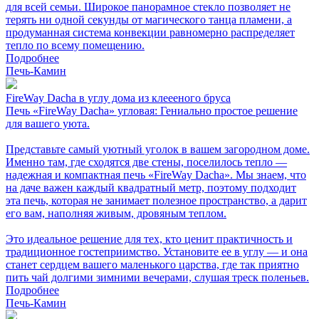
для всей семьи. Широкое панорамное стекло позволяет не
терять ни одной секунды от магического танца пламени, а
продуманная система конвекции равномерно распределяет
тепло по всему помещению.
Подробнее
Печь-Камин
FireWay Dacha в углу дома из клеееного бруса
Печь «FireWay Dacha» угловая: Гениально простое решение
для вашего уюта.
Представьте самый уютный уголок в вашем загородном доме.
Именно там, где сходятся две стены, поселилось тепло —
надежная и компактная печь «FireWay Dacha». Мы знаем, что
на даче важен каждый квадратный метр, поэтому подходит
эта печь, которая не занимает полезное пространство, а дарит
его вам, наполняя живым, дровяным теплом.
Это идеальное решение для тех, кто ценит практичность и
традиционное гостеприимство. Установите ее в углу — и она
станет сердцем вашего маленького царства, где так приятно
пить чай долгими зимними вечерами, слушая треск поленьев.
Подробнее
Печь-Камин