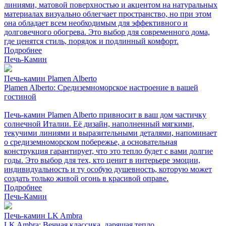
линиями, матовой поверхностью и акцентом на натуральных
материалах визуально облегчает пространство, но при этом
она обладает всем необходимым для эффективного и
долговечного обогрева. Это выбор для современного дома,
где ценятся стиль, порядок и подлинный комфорт.
Подробнее
Печь-Камин
Печь-камин Plamen Alberto
Plamen Alberto: Средиземноморское настроение в вашей
гостиной
Печь-камин Plamen Alberto привносит в ваш дом частичку
солнечной Италии. Её дизайн, наполненный мягкими,
текучими линиями и выразительными деталями, напоминает
о средиземноморском побережье, а основательная
конструкция гарантирует, что это тепло будет с вами долгие
годы. Это выбор для тех, кто ценит в интерьере эмоции,
индивидуальность и ту особую душевность, которую может
создать только живой огонь в красивой оправе.
Подробнее
Печь-Камин
Печь-камин LK Ambra
LK Ambra: Вечная классика, дарящая тепло