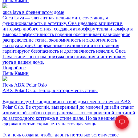
Печь-Камин
guca lava в бревенчатом доме
Guca Lava — элегантная печь-камин, сочетающая
функциональность и эстетику. Она идеально впишется в
интерьер любого стиля, создавая атмосферу тепла и комфорта.
Высокая эффективность горения обеспечивает равномерное
распределение тепла, экономичность и экологичность
эксплуатации. Современные технологии изготовления
гарантируют безопасность и долговечность изделия. Guca
Lava станет центром притяжения внимания и источником
уюта в вашем доме.
Подробнее
Печь-Камин
Печь ABX Polar Oslo
ABX Polar Oslo: Тепло, в котором есть стиль.
Вдохните дух Скандинавии в свой дом вместе с печью ABX
Polar Oslo. Ее строгий, выверенный до мелочей дизайн станет
изюминкой любого пространства — от современной гостиной
до загородного коттеджа в стиле шале. Но за внешней
сдержанностью скрывается настоящая мощь.
Эта печь создана, чтобы дарить не только эстетическое