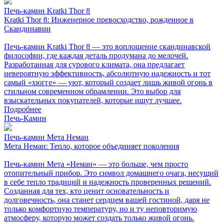
Печь-камин Kratki Thor 8
Kratki Thor 8: Инженерное превосходство, рожденное в
Скандинавии
Печь-камин Kratki Thor 8 — это воплощение скандинавской
философии, где каждая деталь продумана до мелочей.
Разработанная для сурового климата, она предлагает
невероятную эффективность, абсолютную надежность и тот
самый «хюгге» — уют, который создает лишь живой огонь в
стильном современном обрамлении. Это выбор для
взыскательных покупателей, которые ищут лучшее.
Подробнее
Печь-Камин
Печь-камин Мета Неман
Мета Неман: Тепло, которое объединяет поколения
Печь-камин Мета «Неман» — это больше, чем просто
отопительный прибор. Это символ домашнего очага, несущий
в себе тепло традиций и надежность проверенных решений.
Созданная для тех, кто ценит основательность и
долговечность, она станет сердцем вашей гостиной, даря не
только комфортную температуру, но и ту неповторимую
атмосферу, которую может создать только живой огонь.