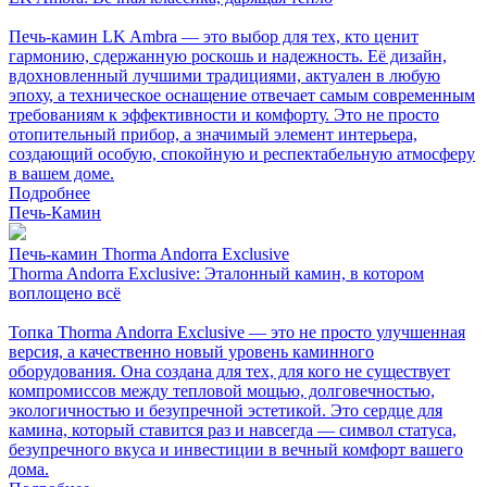
Печь-камин LK Ambra — это выбор для тех, кто ценит
гармонию, сдержанную роскошь и надежность. Её дизайн,
вдохновленный лучшими традициями, актуален в любую
эпоху, а техническое оснащение отвечает самым современным
требованиям к эффективности и комфорту. Это не просто
отопительный прибор, а значимый элемент интерьера,
создающий особую, спокойную и респектабельную атмосферу
в вашем доме.
Подробнее
Печь-Камин
Печь-камин Thorma Andorra Exclusive
Thorma Andorra Exclusive: Эталонный камин, в котором
воплощено всё
Топка Thorma Andorra Exclusive — это не просто улучшенная
версия, а качественно новый уровень каминного
оборудования. Она создана для тех, для кого не существует
компромиссов между тепловой мощью, долговечностью,
экологичностью и безупречной эстетикой. Это сердце для
камина, который ставится раз и навсегда — символ статуса,
безупречного вкуса и инвестиции в вечный комфорт вашего
дома.