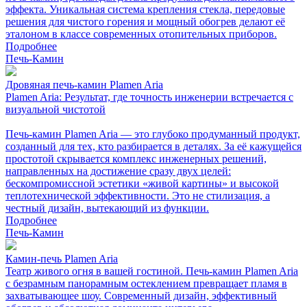
эффекта. Уникальная система крепления стекла, передовые
решения для чистого горения и мощный обогрев делают её
эталоном в классе современных отопительных приборов.
Подробнее
Печь-Камин
Дровяная печь-камин Plamen Aria
Plamen Aria: Результат, где точность инженерии встречается с
визуальной чистотой
Печь-камин Plamen Aria — это глубоко продуманный продукт,
созданный для тех, кто разбирается в деталях. За её кажущейся
простотой скрывается комплекс инженерных решений,
направленных на достижение сразу двух целей:
бескомпромиссной эстетики «живой картины» и высокой
теплотехнической эффективности. Это не стилизация, а
честный дизайн, вытекающий из функции.
Подробнее
Печь-Камин
Камин-печь Plamen Aria
Театр живого огня в вашей гостиной. Печь-камин Plamen Aria
с безрамным панорамным остеклением превращает пламя в
захватывающее шоу. Современный дизайн, эффективный