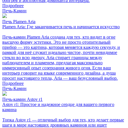
обогрев и абсолютная доминанта интерьера.
Подробнее
Печь-Камин
Печь Plamen Aria
Plamen Aria: Где заканчивается печь и начинается искусство
Печь-камин Plamen Aria создана для тех, кто видит в огне
высшую форму эстетики. Это не просто отопительный
прибор — это картина, которая меняется каждую секунду, и
рамкой для неё служит идеально чистое, почти невидимое
стекло во всю дверцу. Aria стирает границы между
наблюдателем и пламенем, предлагая максимально
иммерсивный опыт созерцания живого огня. Если ваш
интерьер говорит на языке современного дизайна, а душа
просит настоящего тепла, Aria — ваш безусловный выбор.
Подробнее
Печь-Камин
Печь-камин Astov r1
Astov r1: Простое и надежное сердце для вашего первого
камина
Топка Astov r1 — отличный выбор для тех, кто делает первые
шаги в мире настоящих дровяных каминов или ищет