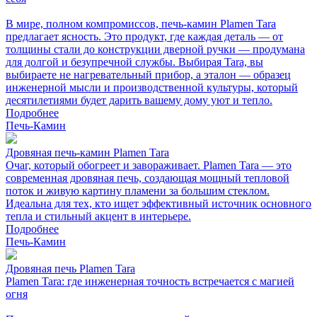
В мире, полном компромиссов, печь-камин Plamen Tara
предлагает ясность. Это продукт, где каждая деталь — от
толщины стали до конструкции дверной ручки — продумана
для долгой и безупречной службы. Выбирая Tara, вы
выбираете не нагревательный прибор, а эталон — образец
инженерной мысли и производственной культуры, который
десятилетиями будет дарить вашему дому уют и тепло.
Подробнее
Печь-Камин
Дровяная печь-камин Plamen Tara
Очаг, который обогреет и завораживает. Plamen Tara — это
современная дровяная печь, создающая мощный тепловой
поток и живую картину пламени за большим стеклом.
Идеальна для тех, кто ищет эффективный источник основного
тепла и стильный акцент в интерьере.
Подробнее
Печь-Камин
Дровяная печь Plamen Tara
Plamen Tara: где инженерная точность встречается с магией
огня