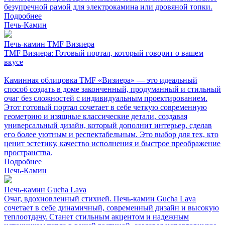
безупречной рамой для электрокамина или дровяной топки.
Подробнее
Печь-Камин
Печь-камин TMF Визиера
TMF Визиера: Готовый портал, который говорит о вашем
вкусе
Каминная облицовка TMF «Визиера» — это идеальный
способ создать в доме законченный, продуманный и стильный
очаг без сложностей с индивидуальным проектированием.
Этот готовый портал сочетает в себе четкую современную
геометрию и изящные классические детали, создавая
универсальный дизайн, который дополнит интерьер, сделав
его более уютным и респектабельным. Это выбор для тех, кто
ценит эстетику, качество исполнения и быстрое преображение
пространства.
Подробнее
Печь-Камин
Печь-камин Gucha Lava
Очаг, вдохновленный стихией. Печь-камин Gucha Lava
сочетает в себе динамичный, современный дизайн и высокую
теплоотдачу. Станет стильным акцентом и надежным