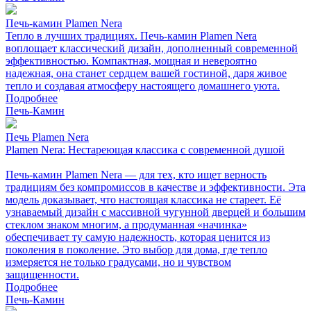
Печь-камин Plamen Nera
Тепло в лучших традициях. Печь-камин Plamen Nera
воплощает классический дизайн, дополненный современной
эффективностью. Компактная, мощная и невероятно
надежная, она станет сердцем вашей гостиной, даря живое
тепло и создавая атмосферу настоящего домашнего уюта.
Подробнее
Печь-Камин
Печь Plamen Nera
Plamen Nera: Нестареющая классика с современной душой
Печь-камин Plamen Nera — для тех, кто ищет верность
традициям без компромиссов в качестве и эффективности. Эта
модель доказывает, что настоящая классика не стареет. Её
узнаваемый дизайн с массивной чугунной дверцей и большим
стеклом знаком многим, а продуманная «начинка»
обеспечивает ту самую надежность, которая ценится из
поколения в поколение. Это выбор для дома, где тепло
измеряется не только градусами, но и чувством
защищенности.
Подробнее
Печь-Камин