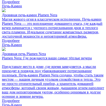
Подробнее
Печь-Камин
Дровяная печь-камин Plamen Nera
Магия живого огня в классическом исполнении. Печь-камин
Plamen Nera — это воплощение домашнего очага, где каждый
вечер начинается с уютного потрескивания дров и теплого
света пламени. Идеальное сочетание компактных размеров,
достаточной мощности и неповторимой атмосферы.
Подробнее
Печь-Камин
Дровяная печь Plamen Nera
Plamen Nera: Где рождаются ваши самые тёплые вечера
Представьте место в доме, где время замедляется, а мысли
приходят в порядок под убаюкивающее потрескивание
поленьев. Печь-камин Plamen Nera создана, чтобы стать таким
местом — вашим личным уголком спокойствия и тепла. Это
не просто отопительный прибор, а хранитель домашней
атмосферы, который своим живым, дышащим огнем наполнит
ваш дом неповторимым уютом, особенно ценимым в долгие
осенние и зимние вечера.
Подробнее
Печь-Камин