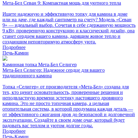
Мета-Бел Севан 9: Компактная мощь для уютного тепла
Ищете надежную и эффективную топку для камина в доме
или на даче, где каждый сантиметр на счету? Модель «Севан
9» — идеальный выбор. Сочетая в себе сдержанную мощность
9 кВт, проверенную конструкцию и классический дизайн, она
станет сердцем вашего камина, дарящим живое тепло и
создающим неповторимую атмосферу уюта.
Подробнее
Печь-Камин
Каминная топка Мета-Бел Селигер
Мета-Бел Селигер: Надежное сердце для вашего
традиционного камина
Топка «Селигер» от производителя «Мета-Бел» создана для
тех, кто ценит основательность, проверенные решения и
неподвластную времени эстетику настоящего дровяного
камина. Это не просто топочная камера, а цельная
отопительная система, в которой продумана каждая деталь —
от эффективного сжигания дров до безопасной и долговечной
эксплуатации. Создайте в своем доме очаг, который будет
радовать вас теплом и уютом долгие годы.
Подробнее
Печь-Камин