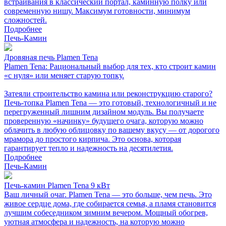
встраивания в классический портал, каминную полку или
современную нишу. Максимум готовности, минимум
сложностей.
Подробнее
Печь-Камин
Дровяная печь Plamen Tena
Plamen Tena: Рациональный выбор для тех, кто строит камин
«с нуля» или меняет старую топку.
Затеяли строительство камина или реконструкцию старого?
Печь-топка Plamen Tena — это готовый, технологичный и не
перегруженный лишним дизайном модуль. Вы получаете
проверенную «начинку» будущего очага, которую можно
облачить в любую облицовку по вашему вкусу — от дорогого
мрамора до простого кирпича. Это основа, которая
гарантирует тепло и надежность на десятилетия.
Подробнее
Печь-Камин
Печь-камин Plamen Tena 9 кВт
Ваш личный очаг. Plamen Tena — это больше, чем печь. Это
живое сердце дома, где собирается семья, а пламя становится
лучшим собеседником зимним вечером. Мощный обогрев,
уютная атмосфера и надежность, на которую можно