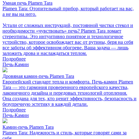
Умная печь Plamen Tara
Plamen Tara: Отопительный прибор, который работает на вас,
а не вы на него.
Устали от сложных инструкций, постоянной чистки стекол и
необходимости «чувствовать» печь? Plamen Tara ломает
стереотипы. Это интуитивно понятное и технологичное
устройство, которое освобождает вас от рутины, беря на себя
все заботы об эффективном обогреве. Ваша задача — лишь
заложить дрова и наслаждаться теплом.
Подробнее
Печь-Камин
Дровяная камин-печь Plamen Tara
Европейский стандарт тепла и комфорта. Печь-камин Plamen
Tara — это гармония проверенного европейского качества,
лаконичного дизайна и передовых технологий отопления.
Она создана для тех, кто ценит эффективность, безопасность и
безупречную эстетику в каждой детали.
Подробнее
Печь-Камин
Камин-печь Plamen Tara
Plamen Tara: Надежность и стиль, которые говорят сами за
себя