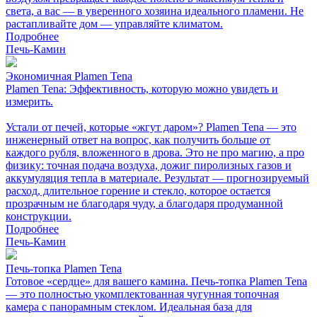
света, а вас — в уверенного хозяина идеального пламени. Не
растапливайте дом — управляйте климатом.
Подробнее
Печь-Камин
Экономичная Plamen Tena
Plamen Tena: Эффективность, которую можно увидеть и
измерить.
Устали от печей, которые «жгут даром»? Plamen Tena — это
инженерный ответ на вопрос, как получить больше от
каждого рубля, вложенного в дрова. Это не про магию, а про
физику: точная подача воздуха, дожиг пиролизных газов и
аккумуляция тепла в материале. Результат — прогнозируемый
расход, длительное горение и стекло, которое остается
прозрачным не благодаря чуду, а благодаря продуманной
конструкции.
Подробнее
Печь-Камин
Печь-топка Plamen Tena
Готовое «сердце» для вашего камина. Печь-топка Plamen Tena
— это полностью укомплектованная чугунная топочная
камера с панорамным стеклом. Идеальная база для