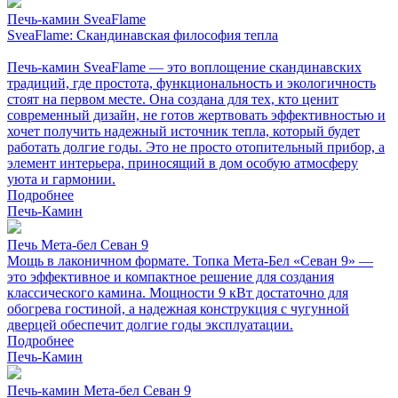
Печь-камин SveaFlame
SveaFlame: Скандинавская философия тепла
Печь-камин SveaFlame — это воплощение скандинавских
традиций, где простота, функциональность и экологичность
стоят на первом месте. Она создана для тех, кто ценит
современный дизайн, не готов жертвовать эффективностью и
хочет получить надежный источник тепла, который будет
работать долгие годы. Это не просто отопительный прибор, а
элемент интерьера, приносящий в дом особую атмосферу
уюта и гармонии.
Подробнее
Печь-Камин
Печь Мета-бел Севан 9
Мощь в лаконичном формате. Топка Мета-Бел «Севан 9» —
это эффективное и компактное решение для создания
классического камина. Мощности 9 кВт достаточно для
обогрева гостиной, а надежная конструкция с чугунной
дверцей обеспечит долгие годы эксплуатации.
Подробнее
Печь-Камин
Печь-камин Мета-бел Севан 9