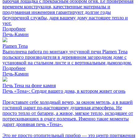
рабочая лошадка с прекрасным обзором огня. Её проверенная
временем конструкция, качественные материалы и
продуманная инженерия гарантируют долгие годы
безупречной службы, даря вашему дому настоящее тепло и
уют.
Подробнее
Печь-Камин
Plamen Tena
Выполнена работа по монтажу чугунной печи Plamen Tena
польского производителя в деревянном загородном доме с
установкой на стальном листе и с вертикальным дымоходом.
Подробнее
Печь-Камин
Печь Тена на фоне камня
Печь «Тена»: Сердце вашего дома, в котором живет огонь
Представьте себе холодный вечер, за окном метель, а в вашей
гостиной царит по-настоящему душевная атмосфера. Не
просто тепло от батареи, а живое, мягкое тепло, исходящее от
потрескивающих в очаге поленьев. Именно такие моменты
дарит дровяная печь «Тена».
Это не просто отопительный прибор — это центр притяжения