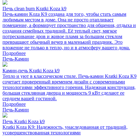
Печь clean burn Kratki Koza k9
Печь-камин Koza K9 создана для того, чтобы стать самым
любимым местом в доме. Она не просто отапливает
помещение, а формирует пространство для общения, отдыха и
создания семейных традиций. Её теплый свет, мягкое
потрескивание дров и живое пламя за большим стеклом
превращают обычный вечер в маленький праздник. Это
вложение не только в тепло, но и в атмосферу вашего дома.
Подробнее
Печь-Камин
Камин-печь Kratki Koza k9
Тепло и уют в классическом стиле. Печь-камин Kratki Koza K9
сочетает проверенный временем дизайн с современными
технологиями эффективного горения. Надежная конструкция,
большая стеклянная дверца и мощность 9 кВт сделают ее
сердцем вашей гостиной.
Подробнее
Печь-Камин
Печь Kratki Koza k9
Kratki Koza K9: Надежность, унаследованная от традиций,
усовершенствованная технологиями