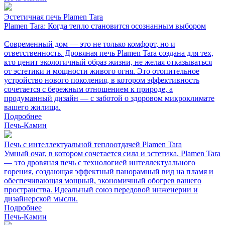
Эстетичная печь Plamen Tara
Plamen Tara: Когда тепло становится осознанным выбором
Современный дом — это не только комфорт, но и
ответственность. Дровяная печь Plamen Tara создана для тех,
кто ценит экологичный образ жизни, не желая отказываться
от эстетики и мощности живого огня. Это отопительное
устройство нового поколения, в котором эффективность
сочетается с бережным отношением к природе, а
продуманный дизайн — с заботой о здоровом микроклимате
вашего жилища.
Подробнее
Печь-Камин
Печь с интеллектуальной теплоотдачей Plamen Tara
Умный очаг, в котором сочетается сила и эстетика. Plamen Tara
— это дровяная печь с технологией интеллектуального
горения, создающая эффектный панорамный вид на пламя и
обеспечивающая мощный, экономичный обогрев вашего
пространства. Идеальный союз передовой инженерии и
дизайнерской мысли.
Подробнее
Печь-Камин