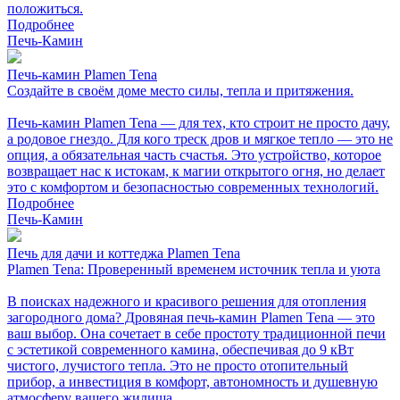
положиться.
Подробнее
Печь-Камин
Печь-камин Plamen Tena
Создайте в своём доме место силы, тепла и притяжения.
Печь-камин Plamen Tena — для тех, кто строит не просто дачу,
а родовое гнездо. Для кого треск дров и мягкое тепло — это не
опция, а обязательная часть счастья. Это устройство, которое
возвращает нас к истокам, к магии открытого огня, но делает
это с комфортом и безопасностью современных технологий.
Подробнее
Печь-Камин
Печь для дачи и коттеджа Plamen Tena
Plamen Tena: Проверенный временем источник тепла и уюта
В поисках надежного и красивого решения для отопления
загородного дома? Дровяная печь-камин Plamen Tena — это
ваш выбор. Она сочетает в себе простоту традиционной печи
с эстетикой современного камина, обеспечивая до 9 кВт
чистого, лучистого тепла. Это не просто отопительный
прибор, а инвестиция в комфорт, автономность и душевную
атмосферу вашего жилища.