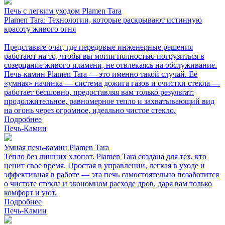
Печь с легким уходом Plamen Tara
Plamen Tara: Технологии, которые раскрывают истинную
красоту живого огня
Представьте очаг, где передовые инженерные решения
работают на то, чтобы вы могли полностью погрузиться в
созерцание живого пламени, не отвлекаясь на обслуживание.
Печь-камин Plamen Tara — это именно такой случай. Её
«умная» начинка — система дожига газов и очистки стекла —
работает бесшовно, предоставляя вам только результат:
продолжительное, равномерное тепло и захватывающий вид
на огонь через огромное, идеально чистое стекло.
Подробнее
Печь-Камин
Умная печь-камин Plamen Tara
Тепло без лишних хлопот. Plamen Tara создана для тех, кто
ценит свое время. Простая в управлении, легкая в уходе и
эффективная в работе — эта печь самостоятельно позаботится
о чистоте стекла и экономном расходе дров, даря вам только
комфорт и уют.
Подробнее
Печь-Камин