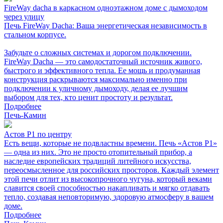
FireWay dacha в каркасном одноэтажном доме с дымоходом
через улицу
Печь FireWay Dacha: Ваша энергетическая независимость в
стальном корпусе.
Забудьте о сложных системах и дорогом подключении.
FireWay Dacha — это самодостаточный источник живого,
быстрого и эффективного тепла. Ее мощь и продуманная
конструкция раскрываются максимально именно при
подключении к уличному дымоходу, делая ее лучшим
выбором для тех, кто ценит простоту и результат.
Подробнее
Печь-Камин
Астов Р1 по центру
Есть вещи, которые не подвластны времени. Печь «Астов Р1»
— одна из них. Это не просто отопительный прибор, а
наследие европейских традиций литейного искусства,
переосмысленное для российских просторов. Каждый элемент
этой печи отлит из высокопрочного чугуна, который веками
славится своей способностью накапливать и мягко отдавать
тепло, создавая неповторимую, здоровую атмосферу в вашем
доме.
Подробнее