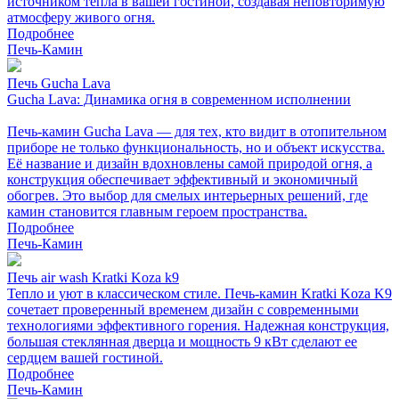
источником тепла в вашей гостиной, создавая неповторимую
атмосферу живого огня.
Подробнее
Печь-Камин
Печь Gucha Lava
Gucha Lava: Динамика огня в современном исполнении
Печь-камин Gucha Lava — для тех, кто видит в отопительном
приборе не только функциональность, но и объект искусства.
Её название и дизайн вдохновлены самой природой огня, а
конструкция обеспечивает эффективный и экономичный
обогрев. Это выбор для смелых интерьерных решений, где
камин становится главным героем пространства.
Подробнее
Печь-Камин
Печь air wash Kratki Koza k9
Тепло и уют в классическом стиле. Печь-камин Kratki Koza K9
сочетает проверенный временем дизайн с современными
технологиями эффективного горения. Надежная конструкция,
большая стеклянная дверца и мощность 9 кВт сделают ее
сердцем вашей гостиной.
Подробнее
Печь-Камин