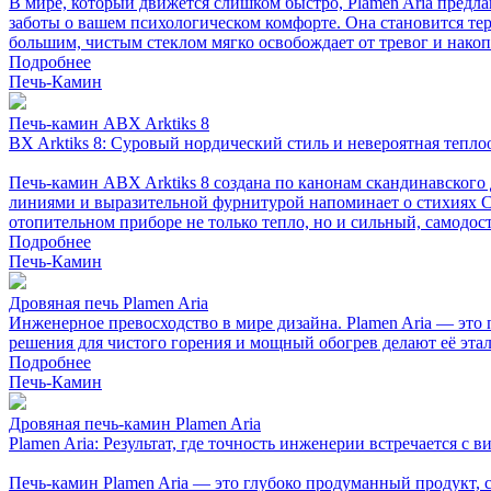
В мире, который движется слишком быстро, Plamen Aria предла
заботы о вашем психологическом комфорте. Она становится те
большим, чистым стеклом мягко освобождает от тревог и нако
Подробнее
Печь-Камин
Печь-камин ABX Arktiks 8
BX Arktiks 8: Суровый нордический стиль и невероятная тепло
Печь-камин ABX Arktiks 8 создана по канонам скандинавского 
линиями и выразительной фурнитурой напоминает о стихиях С
отопительном приборе не только тепло, но и сильный, самодос
Подробнее
Печь-Камин
Дровяная печь Plamen Aria
Инженерное превосходство в мире дизайна. Plamen Aria — это 
решения для чистого горения и мощный обогрев делают её эта
Подробнее
Печь-Камин
Дровяная печь-камин Plamen Aria
Plamen Aria: Результат, где точность инженерии встречается с 
Печь-камин Plamen Aria — это глубоко продуманный продукт, с