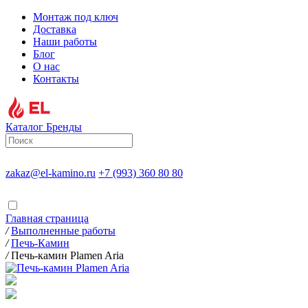
Монтаж под ключ
Доставка
Наши работы
Блог
О нас
Контакты
Каталог
Бренды
zakaz@el-kamino.ru
+7 (993) 360 80 80
Главная страница
/
Выполненные работы
/
Печь-Камин
/
Печь-камин Plamen Aria