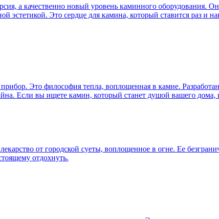
ерсия, а качественно новый уровень каминного оборудования. Он
й эстетикой. Это сердце для камина, который ставится раз и на
прибор. Это философия тепла, воплощенная в камне. Разработан
йна. Если вы ищете камин, который станет душой вашего дома, 
лекарство от городской суеты, воплощенное в огне. Ее безгран
астоящему отдохнуть.