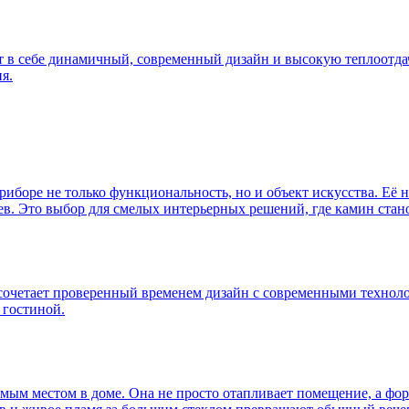
т в себе динамичный, современный дизайн и высокую теплоотда
я.
риборе не только функциональность, но и объект искусства. Её 
. Это выбор для смелых интерьерных решений, где камин стано
9 сочетает проверенный временем дизайн с современными техно
 гостиной.
мым местом в доме. Она не просто отапливает помещение, а фор