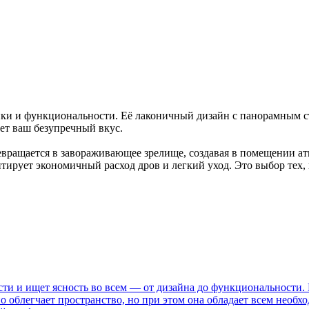
ики и функциональности. Её лаконичный дизайн с панорамным с
ет ваш безупречный вкус.
превращается в завораживающее зрелище, создавая в помещении а
нтирует экономичный расход дров и легкий уход. Это выбор тех, 
сти и ищет ясность во всем — от дизайна до функциональности.
 облегчает пространство, но при этом она обладает всем необх