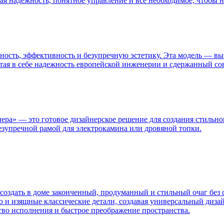
ая надежность, понятное управление и все необходимое, чтобы 
льность, эффективность и безупречную эстетику. Эта модель — в
тая в себе надежность европейской инженерии и сдержанный сов
а» — это готовое дизайнерское решение для создания стильног
езупречной рамой для электрокамина или дровяной топки.
оздать в доме законченный, продуманный и стильный очаг без
 и изящные классические детали, создавая универсальный дизай
ство исполнения и быстрое преображение пространства.