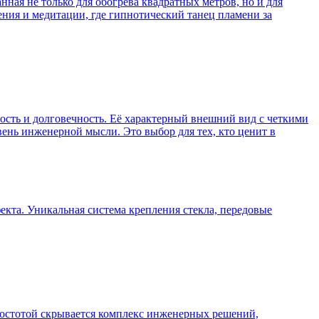
нная не только для обогрева квадратных метров, но и для
ния и медитации, где гипнотический танец пламени за
ность и долговечность. Её характерный внешний вид с четкими
нь инженерной мысли. Это выбор для тех, кто ценит в
екта. Уникальная система крепления стекла, передовые
 простотой скрывается комплекс инженерных решений,