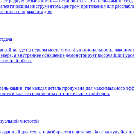
гает редкую возможность — остановиться. Это печь-камин, созда
рапевтическим инструментом, центром притяжения для расслабле
пленного напряжения дня.
отдача
дизайна, где на первом месте стоит функциональность, лаконич
евера, а внутреннее оснащение демонстрирует высочайший урове
таточный образ.
печь-камин, где каждая деталь продумана для максимального эфф
лоном в классе современных отопительных приборов.
визуальной чистотой
озданный для тех, кто разбирается в деталях. За её кажущейся