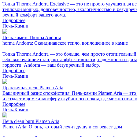
Топка Thorma Andorra Exclusive — это не просто улучшенная в
тепловой мощью, долговечностью, экологичностью и безупречно
вечный комфорт вашего дома.
Подробнее
Печь-Камин
Печь-камин Thorma Andorra
horma Andorra: Скандинавское тепло, воплощенное в камне
Топка Thorma Andorra — это больше, чем просто отопительный 
себе высочайшие стандарты эффективности, надежности и диза
гордости, Andorra — ваш безупречный выбор.
Подробнее
Печь-Камин
Практичная печь Plamen Aria
Ваш личный оазис спокойствия. Печь-камин Plamen Aria — это 
и создает в доме атмосферу глубинного покоя, где можно по-н
Подробнее
Печь-Камин
Печь clean burn Plamen Aria
Plamen Aria: Огонь, который лечит душу и согревает дом