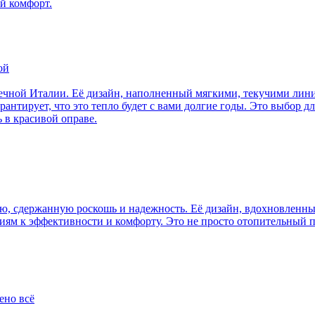
ый комфорт.
ой
нечной Италии. Её дизайн, наполненный мягкими, текучими лин
антирует, что это тепло будет с вами долгие годы. Это выбор дл
 в красивой оправе.
ю, сдержанную роскошь и надежность. Её дизайн, вдохновленны
ям к эффективности и комфорту. Это не просто отопительный п
ено всё