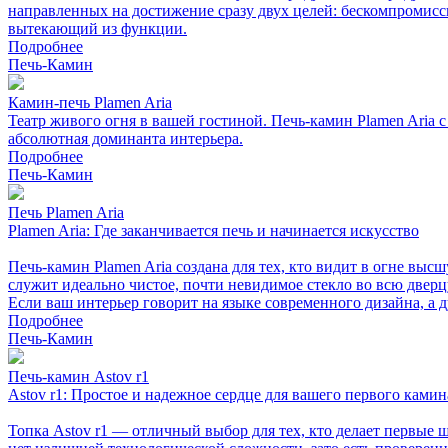
направленных на достижение сразу двух целей: бескомпромисс
вытекающий из функции.
Подробнее
Печь-Камин
Камин-печь Plamen Aria
Театр живого огня в вашей гостиной. Печь-камин Plamen Ari
абсолютная доминанта интерьера.
Подробнее
Печь-Камин
Печь Plamen Aria
Plamen Aria: Где заканчивается печь и начинается искусство
Печь-камин Plamen Aria создана для тех, кто видит в огне выс
служит идеально чистое, почти невидимое стекло во всю двер
Если ваш интерьер говорит на языке современного дизайна, а 
Подробнее
Печь-Камин
Печь-камин Astov r1
Astov r1: Простое и надежное сердце для вашего первого камин
Топка Astov r1 — отличный выбор для тех, кто делает первые 