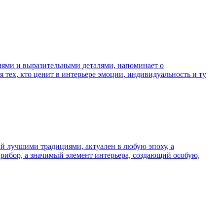
иями и выразительными деталями, напоминает о
я тех, кто ценит в интерьере эмоции, индивидуальность и ту
й лучшими традициями, актуален в любую эпоху, а
рибор, а значимый элемент интерьера, создающий особую,