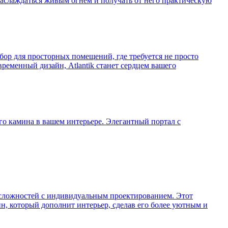
наслаждаться живым огнем и получать от него практическую
ыбор для просторных помещений, где требуется не просто
ременный дизайн, Atlantik станет сердцем вашего
о камина в вашем интерьере. Элегантный портал с
 сложностей с индивидуальным проектированием. Этот
н, который дополнит интерьер, сделав его более уютным и