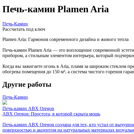
Печь-камин Plamen Aria
Печь-Камин
Расcчитать под ключ
Plamen Aria: Гармония современного дизайна и живого тепла
Печь-камин Plamen Aria — это воплощение современной эстет
прибором, а стильным элементом интерьера, который подчеркн
Когда вы зажигаете огонь в Aria, пламя за широким стеклом 
обогрева помещения до 150 м³, а система чистого горения гара
Другие работы
Печь-Камин
Печь-камин ABX Oregon
ABX Oregon: Простота, в которой скрыта мощь
Печь-камин ABX Oregon создана для тех, кто устал от вычурно
поверхностью и акцентом на натуральных материалах визуально