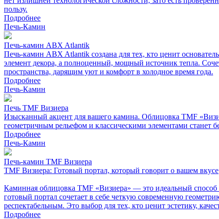
нет излишней технологической сложности, зато есть проверенн
пользу.
Подробнее
Печь-Камин
Печь-камин ABX Atlantik
Печь-камин ABX Atlantik создана для тех, кто ценит основате
элемент декора, а полноценный, мощный источник тепла. Соче
пространства, дарящим уют и комфорт в холодное время года.
Подробнее
Печь-Камин
Печь TMF Визиера
Изысканный акцент для вашего камина. Облицовка TMF «Визиер
геометричным рельефом и классическими элементами станет б
Подробнее
Печь-Камин
Печь-камин TMF Визиера
TMF Визиера: Готовый портал, который говорит о вашем вкусе
Каминная облицовка TMF «Визиера» — это идеальный способ с
готовый портал сочетает в себе четкую современную геометрию
респектабельным. Это выбор для тех, кто ценит эстетику, каче
Подробнее