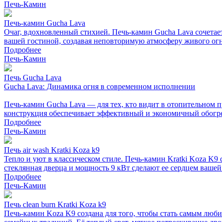
Печь-Камин
Печь-камин Gucha Lava
Очаг, вдохновленный стихией. Печь-камин Gucha Lava сочетае
вашей гостиной, создавая неповторимую атмосферу живого огн
Подробнее
Печь-Камин
Печь Gucha Lava
Gucha Lava: Динамика огня в современном исполнении
Печь-камин Gucha Lava — для тех, кто видит в отопительном п
конструкция обеспечивает эффективный и экономичный обогрев
Подробнее
Печь-Камин
Печь air wash Kratki Koza k9
Тепло и уют в классическом стиле. Печь-камин Kratki Koza K
стеклянная дверца и мощность 9 кВт сделают ее сердцем вашей
Подробнее
Печь-Камин
Печь clean burn Kratki Koza k9
Печь-камин Koza K9 создана для того, чтобы стать самым люби