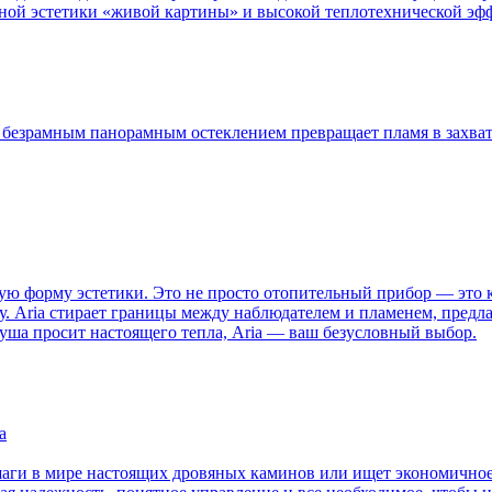
ной эстетики «живой картины» и высокой теплотехнической эффе
a с безрамным панорамным остеклением превращает пламя в захв
шую форму эстетики. Это не просто отопительный прибор — это к
цу. Aria стирает границы между наблюдателем и пламенем, пред
душа просит настоящего тепла, Aria — ваш безусловный выбор.
а
шаги в мире настоящих дровяных каминов или ищет экономичное,