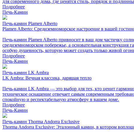
для современного дома, где ценятся стиль, порядок и подлинн
Подробнее
Печь-Камин
Печь-камин Plamen Alberto
Plamen Alberto: Средиземноморское настроение в вашей гостин
Печь-камин Plamen Alberto привносит в ваш дом частичку сол
средиземноморском побережье, а основательная конструкция гар
особую душевность, которую может создать только живой огонь
Подробнее
Печь-Камин
Печь-камин LK Ambra
LK Ambra: Вечная классика, дарящая тепло
Печь-камин LK Ambra — это выбор для тех, кто ценит гармони
техническое оснащение отвечает самым современным требовани
спокойную и респектабельную атмосферу в вашем доме.
Подробнее
Печь-Камин
Печь-камин Thorma Andorra Exclusive
Thorma Andorra Exclusive: Эталонный камин, в котором воплощ