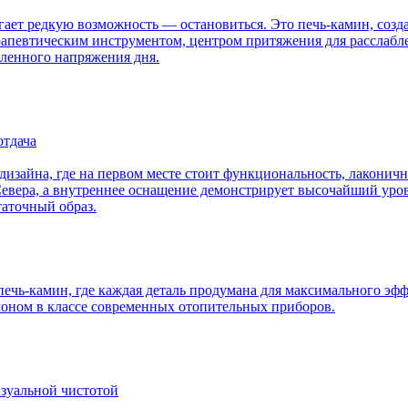
гает редкую возможность — остановиться. Это печь-камин, созда
рапевтическим инструментом, центром притяжения для расслабле
пленного напряжения дня.
отдача
дизайна, где на первом месте стоит функциональность, лаконич
евера, а внутреннее оснащение демонстрирует высочайший урове
таточный образ.
печь-камин, где каждая деталь продумана для максимального эфф
лоном в классе современных отопительных приборов.
визуальной чистотой