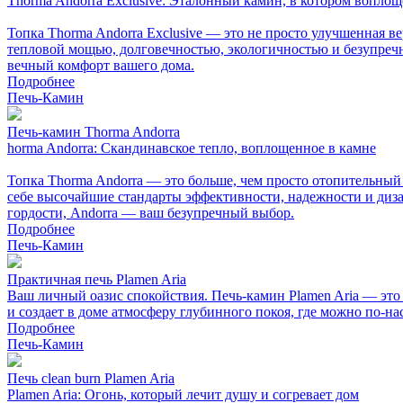
Thorma Andorra Exclusive: Эталонный камин, в котором воплощ
Топка Thorma Andorra Exclusive — это не просто улучшенная в
тепловой мощью, долговечностью, экологичностью и безупречно
вечный комфорт вашего дома.
Подробнее
Печь-Камин
Печь-камин Thorma Andorra
horma Andorra: Скандинавское тепло, воплощенное в камне
Топка Thorma Andorra — это больше, чем просто отопительный 
себе высочайшие стандарты эффективности, надежности и диза
гордости, Andorra — ваш безупречный выбор.
Подробнее
Печь-Камин
Практичная печь Plamen Aria
Ваш личный оазис спокойствия. Печь-камин Plamen Aria — это 
и создает в доме атмосферу глубинного покоя, где можно по-н
Подробнее
Печь-Камин
Печь clean burn Plamen Aria
Plamen Aria: Огонь, который лечит душу и согревает дом