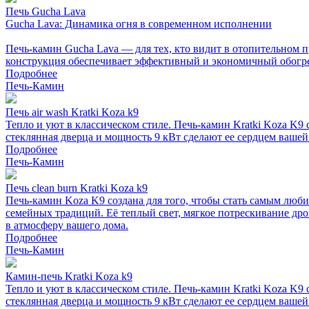
Печь Gucha Lava
Gucha Lava: Динамика огня в современном исполнении
Печь-камин Gucha Lava — для тех, кто видит в отопительном п
конструкция обеспечивает эффективный и экономичный обогрев
Подробнее
Печь-Камин
Печь air wash Kratki Koza k9
Тепло и уют в классическом стиле. Печь-камин Kratki Koza K
стеклянная дверца и мощность 9 кВт сделают ее сердцем вашей
Подробнее
Печь-Камин
Печь clean burn Kratki Koza k9
Печь-камин Koza K9 создана для того, чтобы стать самым люби
семейных традиций. Её теплый свет, мягкое потрескивание дро
в атмосферу вашего дома.
Подробнее
Печь-Камин
Камин-печь Kratki Koza k9
Тепло и уют в классическом стиле. Печь-камин Kratki Koza K
стеклянная дверца и мощность 9 кВт сделают ее сердцем вашей