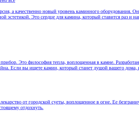
ено всё
ерсия, а качественно новый уровень каминного оборудования. Он
й эстетикой. Это сердце для камина, который ставится раз и на
прибор. Это философия тепла, воплощенная в камне. Разработан
йна. Если вы ищете камин, который станет душой вашего дома, 
лекарство от городской суеты, воплощенное в огне. Ее безгран
астоящему отдохнуть.