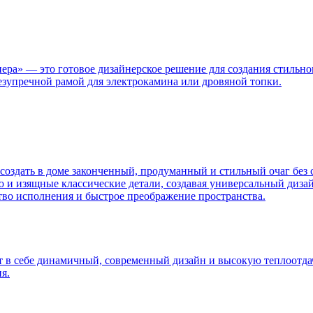
а» — это готовое дизайнерское решение для создания стильног
езупречной рамой для электрокамина или дровяной топки.
оздать в доме законченный, продуманный и стильный очаг без
 и изящные классические детали, создавая универсальный дизай
ство исполнения и быстрое преображение пространства.
т в себе динамичный, современный дизайн и высокую теплоотда
я.