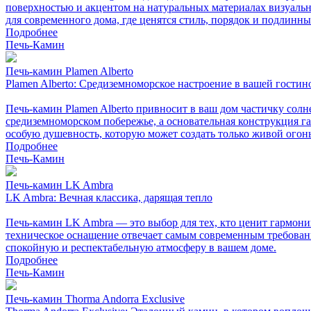
поверхностью и акцентом на натуральных материалах визуально
для современного дома, где ценятся стиль, порядок и подлинн
Подробнее
Печь-Камин
Печь-камин Plamen Alberto
Plamen Alberto: Средиземноморское настроение в вашей гостин
Печь-камин Plamen Alberto привносит в ваш дом частичку сол
средиземноморском побережье, а основательная конструкция гар
особую душевность, которую может создать только живой огонь
Подробнее
Печь-Камин
Печь-камин LK Ambra
LK Ambra: Вечная классика, дарящая тепло
Печь-камин LK Ambra — это выбор для тех, кто ценит гармони
техническое оснащение отвечает самым современным требовани
спокойную и респектабельную атмосферу в вашем доме.
Подробнее
Печь-Камин
Печь-камин Thorma Andorra Exclusive