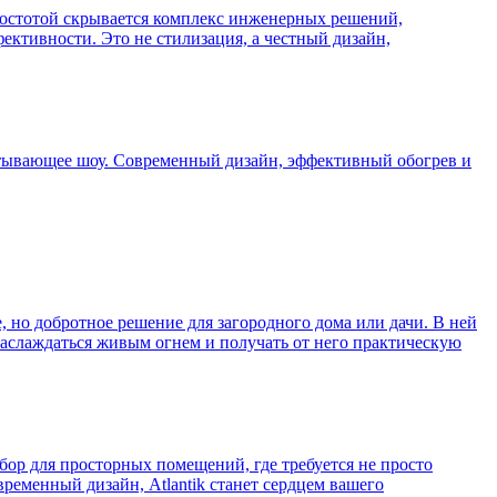
 простотой скрывается комплекс инженерных решений,
ктивности. Это не стилизация, а честный дизайн,
атывающее шоу. Современный дизайн, эффективный обогрев и
 но добротное решение для загородного дома или дачи. В ней
наслаждаться живым огнем и получать от него практическую
ыбор для просторных помещений, где требуется не просто
ременный дизайн, Atlantik станет сердцем вашего