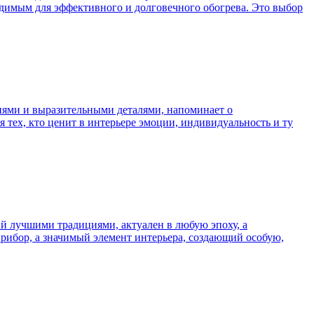
одимым для эффективного и долговечного обогрева. Это выбор
иями и выразительными деталями, напоминает о
я тех, кто ценит в интерьере эмоции, индивидуальность и ту
й лучшими традициями, актуален в любую эпоху, а
рибор, а значимый элемент интерьера, создающий особую,