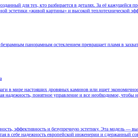
озданный для тех, кто разбирается в деталях. За её кажущейся
ной эстетики «живой картины» и высокой теплотехнической эффе
a с безрамным панорамным остеклением превращает пламя в захв
а
шаги в мире настоящих дровяных каминов или ищет экономичное,
ая надежность, понятное управление и все необходимое, чтобы 
льность, эффективность и безупречную эстетику. Эта модель — в
тая в себе надежность европейской инженерии и сдержанный сов