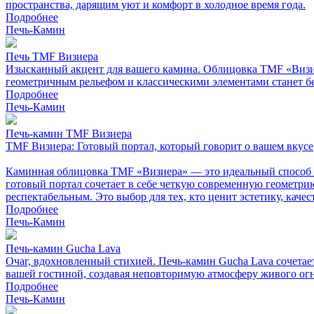
пространства, дарящим уют и комфорт в холодное время года.
Подробнее
Печь-Камин
Печь TMF Визиера
Изысканный акцент для вашего камина. Облицовка TMF «Визиер
геометричным рельефом и классическими элементами станет б
Подробнее
Печь-Камин
Печь-камин TMF Визиера
TMF Визиера: Готовый портал, который говорит о вашем вкусе
Каминная облицовка TMF «Визиера» — это идеальный способ с
готовый портал сочетает в себе четкую современную геометрию
респектабельным. Это выбор для тех, кто ценит эстетику, каче
Подробнее
Печь-Камин
Печь-камин Gucha Lava
Очаг, вдохновленный стихией. Печь-камин Gucha Lava сочетае
вашей гостиной, создавая неповторимую атмосферу живого огн
Подробнее
Печь-Камин