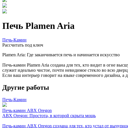
Печь Plamen Aria
Печь-Камин
Расcчитать под ключ
Plamen Aria: Где заканчивается печь и начинается искусство
Печь-камин Plamen Aria создана для тех, кто видит в огне выс
служит идеально чистое, почти невидимое стекло во всю двер
Если ваш интерьер говорит на языке современного дизайна, а 
Другие работы
Печь-Камин
Печь-камин ABX Oregon
ABX Oregon: Простота, в которой скрыта мощь
Печь-камин ABX Oregon создана для тех, кто устал от вычурно