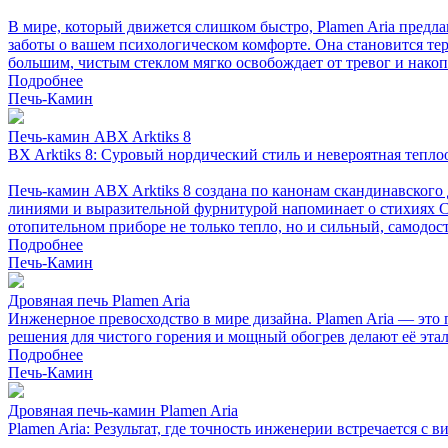
В мире, который движется слишком быстро, Plamen Aria предла
заботы о вашем психологическом комфорте. Она становится те
большим, чистым стеклом мягко освобождает от тревог и нако
Подробнее
Печь-Камин
Печь-камин ABX Arktiks 8
BX Arktiks 8: Суровый нордический стиль и невероятная тепло
Печь-камин ABX Arktiks 8 создана по канонам скандинавского 
линиями и выразительной фурнитурой напоминает о стихиях С
отопительном приборе не только тепло, но и сильный, самодос
Подробнее
Печь-Камин
Дровяная печь Plamen Aria
Инженерное превосходство в мире дизайна. Plamen Aria — это 
решения для чистого горения и мощный обогрев делают её эта
Подробнее
Печь-Камин
Дровяная печь-камин Plamen Aria
Plamen Aria: Результат, где точность инженерии встречается с 