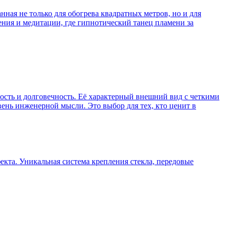
нная не только для обогрева квадратных метров, но и для
ния и медитации, где гипнотический танец пламени за
ность и долговечность. Её характерный внешний вид с четкими
нь инженерной мысли. Это выбор для тех, кто ценит в
екта. Уникальная система крепления стекла, передовые