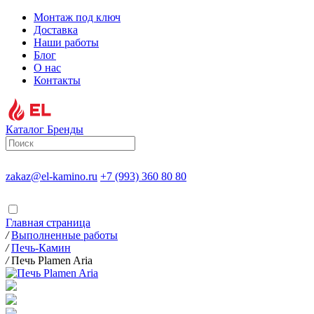
Монтаж под ключ
Доставка
Наши работы
Блог
О нас
Контакты
Каталог
Бренды
zakaz@el-kamino.ru
+7 (993) 360 80 80
Главная страница
/
Выполненные работы
/
Печь-Камин
/
Печь Plamen Aria