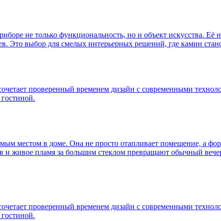
риборе не только функциональность, но и объект искусства. Её 
. Это выбор для смелых интерьерных решений, где камин стано
9 сочетает проверенный временем дизайн с современными техно
 гостиной.
мым местом в доме. Она не просто отапливает помещение, а фор
в и живое пламя за большим стеклом превращают обычный вечер 
9 сочетает проверенный временем дизайн с современными техно
 гостиной.