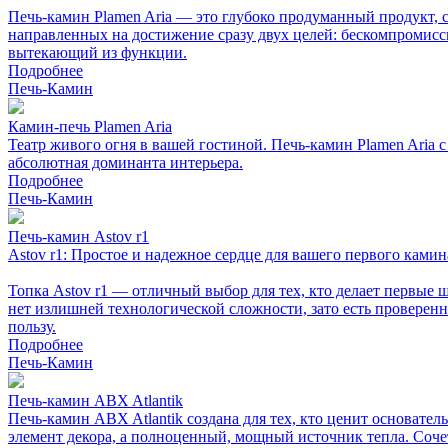
Печь-камин Plamen Aria — это глубоко продуманный продукт, с
направленных на достижение сразу двух целей: бескомпромисс
вытекающий из функции.
Подробнее
Печь-Камин
Камин-печь Plamen Aria
Театр живого огня в вашей гостиной. Печь-камин Plamen Ari
абсолютная доминанта интерьера.
Подробнее
Печь-Камин
Печь-камин Astov r1
Astov r1: Простое и надежное сердце для вашего первого камин
Топка Astov r1 — отличный выбор для тех, кто делает первые 
нет излишней технологической сложности, зато есть проверенн
пользу.
Подробнее
Печь-Камин
Печь-камин ABX Atlantik
Печь-камин ABX Atlantik создана для тех, кто ценит основате
элемент декора, а полноценный, мощный источник тепла. Соче