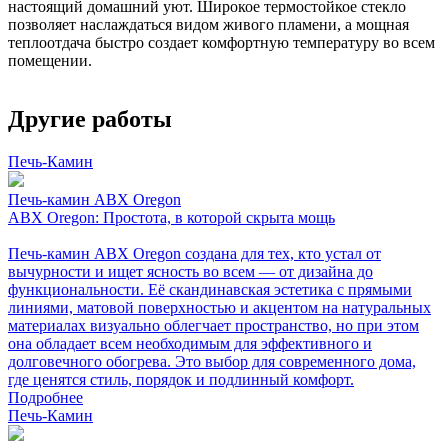
настоящий домашний уют. Широкое термостойкое стекло
позволяет наслаждаться видом живого пламени, а мощная
теплоотдача быстро создает комфортную температуру во всем
помещении.
Другие работы
Печь-Камин
Печь-камин ABX Oregon
ABX Oregon: Простота, в которой скрыта мощь
Печь-камин ABX Oregon создана для тех, кто устал от
вычурности и ищет ясность во всем — от дизайна до
функциональности. Её скандинавская эстетика с прямыми
линиями, матовой поверхностью и акцентом на натуральных
материалах визуально облегчает пространство, но при этом
она обладает всем необходимым для эффективного и
долговечного обогрева. Это выбор для современного дома,
где ценятся стиль, порядок и подлинный комфорт.
Подробнее
Печь-Камин