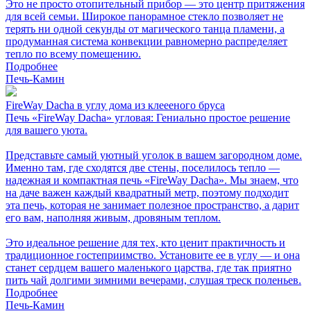
Это не просто отопительный прибор — это центр притяжения
для всей семьи. Широкое панорамное стекло позволяет не
терять ни одной секунды от магического танца пламени, а
продуманная система конвекции равномерно распределяет
тепло по всему помещению.
Подробнее
Печь-Камин
FireWay Dacha в углу дома из клеееного бруса
Печь «FireWay Dacha» угловая: Гениально простое решение
для вашего уюта.
Представьте самый уютный уголок в вашем загородном доме.
Именно там, где сходятся две стены, поселилось тепло —
надежная и компактная печь «FireWay Dacha». Мы знаем, что
на даче важен каждый квадратный метр, поэтому подходит
эта печь, которая не занимает полезное пространство, а дарит
его вам, наполняя живым, дровяным теплом.
Это идеальное решение для тех, кто ценит практичность и
традиционное гостеприимство. Установите ее в углу — и она
станет сердцем вашего маленького царства, где так приятно
пить чай долгими зимними вечерами, слушая треск поленьев.
Подробнее
Печь-Камин