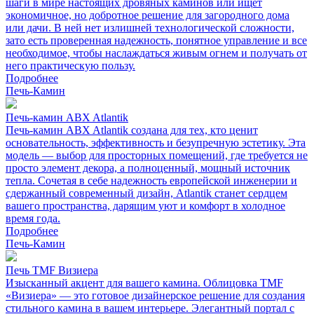
шаги в мире настоящих дровяных каминов или ищет
экономичное, но добротное решение для загородного дома
или дачи. В ней нет излишней технологической сложности,
зато есть проверенная надежность, понятное управление и все
необходимое, чтобы наслаждаться живым огнем и получать от
него практическую пользу.
Подробнее
Печь-Камин
Печь-камин ABX Atlantik
Печь-камин ABX Atlantik создана для тех, кто ценит
основательность, эффективность и безупречную эстетику. Эта
модель — выбор для просторных помещений, где требуется не
просто элемент декора, а полноценный, мощный источник
тепла. Сочетая в себе надежность европейской инженерии и
сдержанный современный дизайн, Atlantik станет сердцем
вашего пространства, дарящим уют и комфорт в холодное
время года.
Подробнее
Печь-Камин
Печь TMF Визиера
Изысканный акцент для вашего камина. Облицовка TMF
«Визиера» — это готовое дизайнерское решение для создания
стильного камина в вашем интерьере. Элегантный портал с