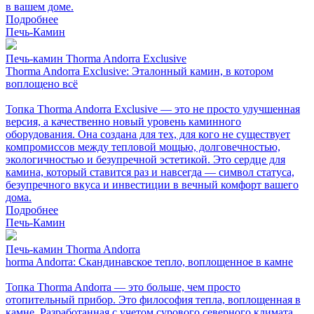
в вашем доме.
Подробнее
Печь-Камин
Печь-камин Thorma Andorra Exclusive
Thorma Andorra Exclusive: Эталонный камин, в котором
воплощено всё
Топка Thorma Andorra Exclusive — это не просто улучшенная
версия, а качественно новый уровень каминного
оборудования. Она создана для тех, для кого не существует
компромиссов между тепловой мощью, долговечностью,
экологичностью и безупречной эстетикой. Это сердце для
камина, который ставится раз и навсегда — символ статуса,
безупречного вкуса и инвестиции в вечный комфорт вашего
дома.
Подробнее
Печь-Камин
Печь-камин Thorma Andorra
horma Andorra: Скандинавское тепло, воплощенное в камне
Топка Thorma Andorra — это больше, чем просто
отопительный прибор. Это философия тепла, воплощенная в
камне. Разработанная с учетом сурового северного климата,