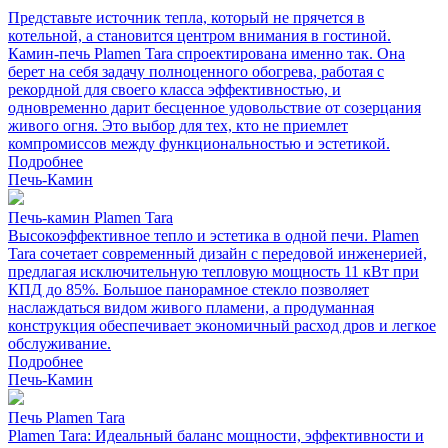
Представьте источник тепла, который не прячется в
котельной, а становится центром внимания в гостиной.
Камин-печь Plamen Tara спроектирована именно так. Она
берет на себя задачу полноценного обогрева, работая с
рекордной для своего класса эффективностью, и
одновременно дарит бесценное удовольствие от созерцания
живого огня. Это выбор для тех, кто не приемлет
компромиссов между функциональностью и эстетикой.
Подробнее
Печь-Камин
Печь-камин Plamen Tara
Высокоэффективное тепло и эстетика в одной печи. Plamen
Tara сочетает современный дизайн с передовой инженерией,
предлагая исключительную тепловую мощность 11 кВт при
КПД до 85%. Большое панорамное стекло позволяет
наслаждаться видом живого пламени, а продуманная
конструкция обеспечивает экономичный расход дров и легкое
обслуживание.
Подробнее
Печь-Камин
Печь Plamen Tara
Plamen Tara: Идеальный баланс мощности, эффективности и