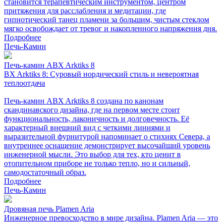
становится терапевтическим инструментом, центром
притяжения для расслабления и медитации, где
гипнотический танец пламени за большим, чистым стеклом
мягко освобождает от тревог и накопленного напряжения дня.
Подробнее
Печь-Камин
Печь-камин ABX Arktiks 8
BX Arktiks 8: Суровый нордический стиль и невероятная
теплоотдача
Печь-камин ABX Arktiks 8 создана по канонам
скандинавского дизайна, где на первом месте стоит
функциональность, лаконичность и долговечность. Её
характерный внешний вид с четкими линиями и
выразительной фурнитурой напоминает о стихиях Севера, а
внутреннее оснащение демонстрирует высочайший уровень
инженерной мысли. Это выбор для тех, кто ценит в
отопительном приборе не только тепло, но и сильный,
самодостаточный образ.
Подробнее
Печь-Камин
Дровяная печь Plamen Aria
Инженерное превосходство в мире дизайна. Plamen Aria — это