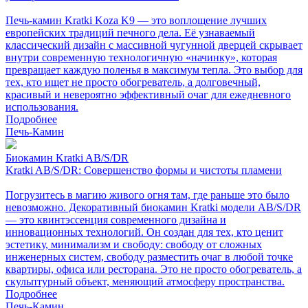
Печь-камин Kratki Koza K9 — это воплощение лучших
европейских традиций печного дела. Её узнаваемый
классический дизайн с массивной чугунной дверцей скрывает
внутри современную технологичную «начинку», которая
превращает каждую поленья в максимум тепла. Это выбор для
тех, кто ищет не просто обогреватель, а долговечный,
красивый и невероятно эффективный очаг для ежедневного
использования.
Подробнее
Печь-Камин
Биокамин Kratki AB/S/DR
Kratki AB/S/DR: Совершенство формы и чистоты пламени
Погрузитесь в магию живого огня там, где раньше это было
невозможно. Декоративный биокамин Kratki модели AB/S/DR
— это квинтэссенция современного дизайна и
инновационных технологий. Он создан для тех, кто ценит
эстетику, минимализм и свободу: свободу от сложных
инженерных систем, свободу разместить очаг в любой точке
квартиры, офиса или ресторана. Это не просто обогреватель, а
скульптурный объект, меняющий атмосферу пространства.
Подробнее
Печь-Камин