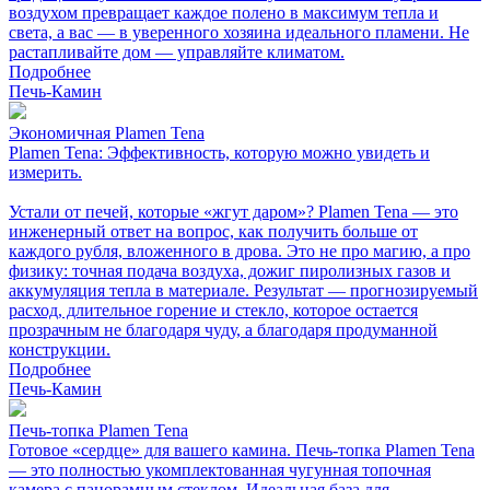
воздухом превращает каждое полено в максимум тепла и
света, а вас — в уверенного хозяина идеального пламени. Не
растапливайте дом — управляйте климатом.
Подробнее
Печь-Камин
Экономичная Plamen Tena
Plamen Tena: Эффективность, которую можно увидеть и
измерить.
Устали от печей, которые «жгут даром»? Plamen Tena — это
инженерный ответ на вопрос, как получить больше от
каждого рубля, вложенного в дрова. Это не про магию, а про
физику: точная подача воздуха, дожиг пиролизных газов и
аккумуляция тепла в материале. Результат — прогнозируемый
расход, длительное горение и стекло, которое остается
прозрачным не благодаря чуду, а благодаря продуманной
конструкции.
Подробнее
Печь-Камин
Печь-топка Plamen Tena
Готовое «сердце» для вашего камина. Печь-топка Plamen Tena
— это полностью укомплектованная чугунная топочная
камера с панорамным стеклом. Идеальная база для