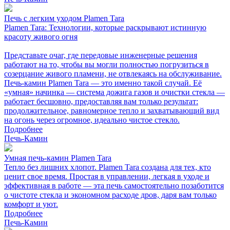
Печь с легким уходом Plamen Tara
Plamen Tara: Технологии, которые раскрывают истинную
красоту живого огня
Представьте очаг, где передовые инженерные решения
работают на то, чтобы вы могли полностью погрузиться в
созерцание живого пламени, не отвлекаясь на обслуживание.
Печь-камин Plamen Tara — это именно такой случай. Её
«умная» начинка — система дожига газов и очистки стекла —
работает бесшовно, предоставляя вам только результат:
продолжительное, равномерное тепло и захватывающий вид
на огонь через огромное, идеально чистое стекло.
Подробнее
Печь-Камин
Умная печь-камин Plamen Tara
Тепло без лишних хлопот. Plamen Tara создана для тех, кто
ценит свое время. Простая в управлении, легкая в уходе и
эффективная в работе — эта печь самостоятельно позаботится
о чистоте стекла и экономном расходе дров, даря вам только
комфорт и уют.
Подробнее
Печь-Камин