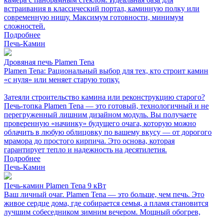
встраивания в классический портал, каминную полку или
современную нишу. Максимум готовности, минимум
сложностей.
Подробнее
Печь-Камин
Дровяная печь Plamen Tena
Plamen Tena: Рациональный выбор для тех, кто строит камин
«с нуля» или меняет старую топку.
Затеяли строительство камина или реконструкцию старого?
Печь-топка Plamen Tena — это готовый, технологичный и не
перегруженный лишним дизайном модуль. Вы получаете
проверенную «начинку» будущего очага, которую можно
облачить в любую облицовку по вашему вкусу — от дорогого
мрамора до простого кирпича. Это основа, которая
гарантирует тепло и надежность на десятилетия.
Подробнее
Печь-Камин
Печь-камин Plamen Tena 9 кВт
Ваш личный очаг. Plamen Tena — это больше, чем печь. Это
живое сердце дома, где собирается семья, а пламя становится
лучшим собеседником зимним вечером. Мощный обогрев,