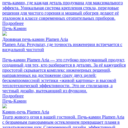
печь-камин, где каждая деталь продумана для максимального
эффекта. Уникальная система крепления стекла, передовые
решения для чистого горения и мощный обогрев делают её
эталоном в классе современных отопительных приборов.
Подробнее
Печь-Камин
Дровяная печь-камин Plamen Aria
Plamen Aria: Результат, где точность инженерии встречается с
визуальной чистотой
Печь-камин Plamen Aria — это глубоко продуманный продукт,
созданный для тех, кто разбирается в деталях. За её кажущейся
простотой скрывается комплекс инженерных решений,
направленных на достижение сразу двух целей:
бескомпромиссной эстетики «живой картины» и высокой
теплотехнической эффективности. Это не стилизация, а
честный дизайн, вытекающий из функции.
Подробнее
Печь-Камин
Камин-печь Plamen Aria
Театр живого огня в вашей гостиной. Печь-камин Plamen Aria
с безрамным панорамным остеклением превращает пламя в
захватывающее шоу. Современный дизайн, эффективный