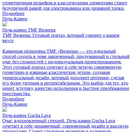
геометричным рельефом и классическими элементами станет
безупречной рамой для электрокамина или дровяной топки.
Подробнее
Печь-Камин
Печь-камин TMF Визиера
TMF Визиера: Готовый портал, который говорит о вашем
вкусе
Каминная облицовка TMF «Визиера» — это идеальный
способ создать в доме законченный, продуманный и стильный
очаг без сложностей с индивидуальным проектированием.
Этот готовый портал сочетает в себе четкую современную
геометрию и изящные классические детали, создавая
универсальный дизайн, который дополнит интерьер, сделав
его более уютным и респектабельным. Это выбор для тех, кто
ценит эстетику, качество исполнения и быстрое преображение
пространства.
Подробнее
Печь-Камин
Печь-камин Gucha Lava
Очаг, вдохновленный стихией. Печь-камин Gucha Lava
сочетает в себе динамичный, современный дизайн и высокую
теплоотдачу. Станет стильным акцентом и надежным