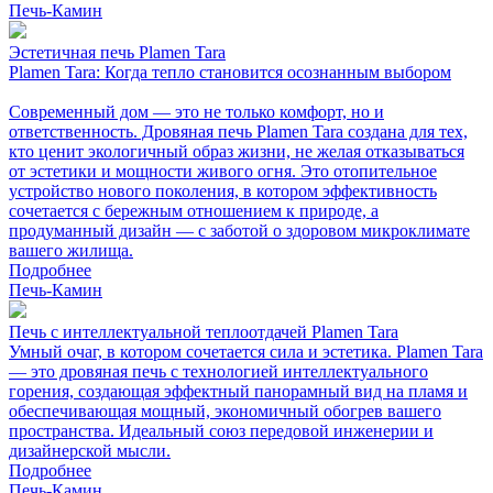
Печь-Камин
Эстетичная печь Plamen Tara
Plamen Tara: Когда тепло становится осознанным выбором
Современный дом — это не только комфорт, но и
ответственность. Дровяная печь Plamen Tara создана для тех,
кто ценит экологичный образ жизни, не желая отказываться
от эстетики и мощности живого огня. Это отопительное
устройство нового поколения, в котором эффективность
сочетается с бережным отношением к природе, а
продуманный дизайн — с заботой о здоровом микроклимате
вашего жилища.
Подробнее
Печь-Камин
Печь с интеллектуальной теплоотдачей Plamen Tara
Умный очаг, в котором сочетается сила и эстетика. Plamen Tara
— это дровяная печь с технологией интеллектуального
горения, создающая эффектный панорамный вид на пламя и
обеспечивающая мощный, экономичный обогрев вашего
пространства. Идеальный союз передовой инженерии и
дизайнерской мысли.
Подробнее
Печь-Камин