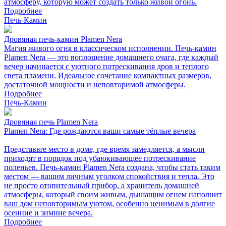
атмосферу, которую может создать только живой огонь.
Подробнее
Печь-Камин
Дровяная печь-камин Plamen Nera
Магия живого огня в классическом исполнении. Печь-камин
Plamen Nera — это воплощение домашнего очага, где каждый
вечер начинается с уютного потрескивания дров и теплого
света пламени. Идеальное сочетание компактных размеров,
достаточной мощности и неповторимой атмосферы.
Подробнее
Печь-Камин
Дровяная печь Plamen Nera
Plamen Nera: Где рождаются ваши самые тёплые вечера
Представьте место в доме, где время замедляется, а мысли
приходят в порядок под убаюкивающее потрескивание
поленьев. Печь-камин Plamen Nera создана, чтобы стать таким
местом — вашим личным уголком спокойствия и тепла. Это
не просто отопительный прибор, а хранитель домашней
атмосферы, который своим живым, дышащим огнем наполнит
ваш дом неповторимым уютом, особенно ценимым в долгие
осенние и зимние вечера.
Подробнее