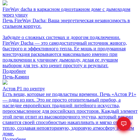
FireWay dacha в каркасном одноэтажном доме с дымоходом
через улицу
Печь FireWay Dacha: Ваша энергетическая независимость в
стальном корпусе.
Забудьте о сложных системах и дорогом подключении.
FireWay Dacha — это самодостаточный источник живого,
быстрого и эффективного тепла. Ее мощь и продуманная
конструкция раскрываются максимально именно при
подключении к уличному дымоходу, делая ее лучшим
выбором для тех, кто ценит простоту и результат.
Подробнее
Печь-Камин
Астов Р1 по центру
Есть вещи, которые не подвластны времени. Печь «Астов Р1»
— одна из них. Это не просто отопительный прибор, а
наследие европейских традиций литейного искусства,
переосмысленное для российских просторов. Каждый элемент
этой печи отлит из высокопрочного чугуна, который веками
славится своей способностью накапливать и мягко отдавать
тепло, создавая неповторимую, здоровую атмосферу в вашем
доме.
Подробнее