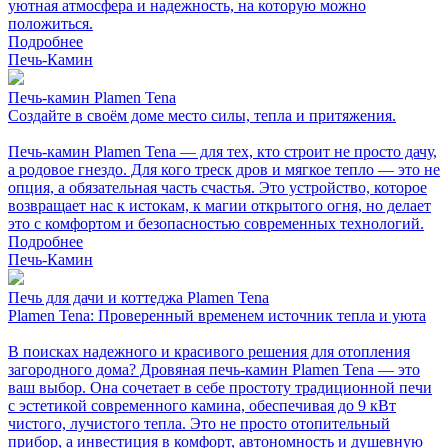
уютная атмосфера и надежность, на которую можно
положиться.
Подробнее
Печь-Камин
Печь-камин Plamen Tena
Создайте в своём доме место силы, тепла и притяжения.
Печь-камин Plamen Tena — для тех, кто строит не просто дачу,
а родовое гнездо. Для кого треск дров и мягкое тепло — это не
опция, а обязательная часть счастья. Это устройство, которое
возвращает нас к истокам, к магии открытого огня, но делает
это с комфортом и безопасностью современных технологий.
Подробнее
Печь-Камин
Печь для дачи и коттеджа Plamen Tena
Plamen Tena: Проверенный временем источник тепла и уюта
В поисках надежного и красивого решения для отопления
загородного дома? Дровяная печь-камин Plamen Tena — это
ваш выбор. Она сочетает в себе простоту традиционной печи
с эстетикой современного камина, обеспечивая до 9 кВт
чистого, лучистого тепла. Это не просто отопительный
прибор, а инвестиция в комфорт, автономность и душевную