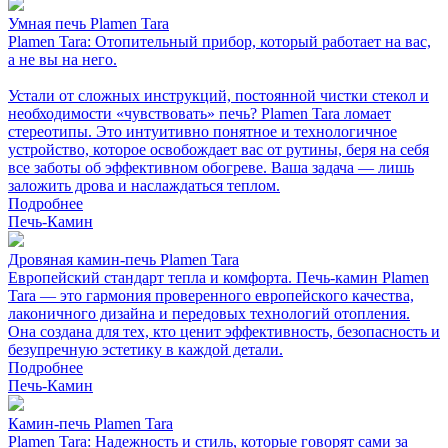
Умная печь Plamen Tara
Plamen Tara: Отопительный прибор, который работает на вас,
а не вы на него.
Устали от сложных инструкций, постоянной чистки стекол и
необходимости «чувствовать» печь? Plamen Tara ломает
стереотипы. Это интуитивно понятное и технологичное
устройство, которое освобождает вас от рутины, беря на себя
все заботы об эффективном обогреве. Ваша задача — лишь
заложить дрова и наслаждаться теплом.
Подробнее
Печь-Камин
Дровяная камин-печь Plamen Tara
Европейский стандарт тепла и комфорта. Печь-камин Plamen
Tara — это гармония проверенного европейского качества,
лаконичного дизайна и передовых технологий отопления.
Она создана для тех, кто ценит эффективность, безопасность и
безупречную эстетику в каждой детали.
Подробнее
Печь-Камин
Камин-печь Plamen Tara
Plamen Tara: Надежность и стиль, которые говорят сами за