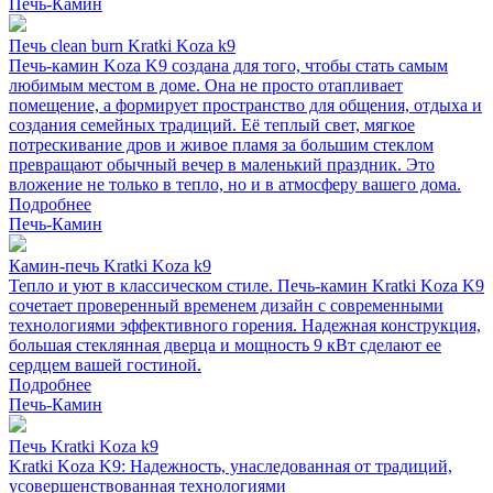
Печь-Камин
Печь clean burn Kratki Koza k9
Печь-камин Koza K9 создана для того, чтобы стать самым
любимым местом в доме. Она не просто отапливает
помещение, а формирует пространство для общения, отдыха и
создания семейных традиций. Её теплый свет, мягкое
потрескивание дров и живое пламя за большим стеклом
превращают обычный вечер в маленький праздник. Это
вложение не только в тепло, но и в атмосферу вашего дома.
Подробнее
Печь-Камин
Камин-печь Kratki Koza k9
Тепло и уют в классическом стиле. Печь-камин Kratki Koza K9
сочетает проверенный временем дизайн с современными
технологиями эффективного горения. Надежная конструкция,
большая стеклянная дверца и мощность 9 кВт сделают ее
сердцем вашей гостиной.
Подробнее
Печь-Камин
Печь Kratki Koza k9
Kratki Koza K9: Надежность, унаследованная от традиций,
усовершенствованная технологиями