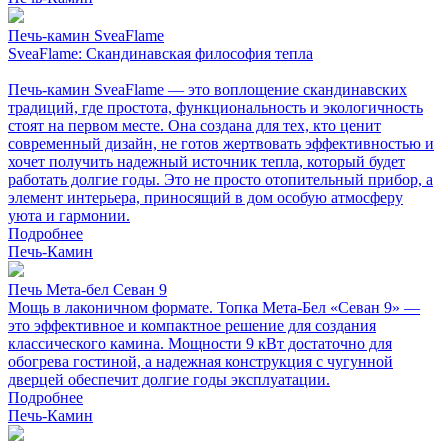
Печь-камин SveaFlame
SveaFlame: Скандинавская философия тепла
Печь-камин SveaFlame — это воплощение скандинавских
традиций, где простота, функциональность и экологичность
стоят на первом месте. Она создана для тех, кто ценит
современный дизайн, не готов жертвовать эффективностью и
хочет получить надежный источник тепла, который будет
работать долгие годы. Это не просто отопительный прибор, а
элемент интерьера, приносящий в дом особую атмосферу
уюта и гармонии.
Подробнее
Печь-Камин
Печь Мета-бел Севан 9
Мощь в лаконичном формате. Топка Мета-Бел «Севан 9» —
это эффективное и компактное решение для создания
классического камина. Мощности 9 кВт достаточно для
обогрева гостиной, а надежная конструкция с чугунной
дверцей обеспечит долгие годы эксплуатации.
Подробнее
Печь-Камин