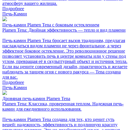
атмосферу вашего жилища.
Подробнее
Печь-Камин
Печь-камин Plamen Tena с боковым остеклением
Plamen Tena: Двойная эффективность — тепло и вид пламени
Печь-камин Plamen Tena бросает вызов традициям, предлагая
наслаждаться видом пламени не через фронтальное, а через
эффектное боковое остекление. Это революционное решение
позволяет установить печь в центре комнаты или у стены под
углом, превращая её в скульптурный объект и источник тепла.
Если вы цените современный дизайн, практичность и желаете
наблюдать за танцем огня с нового ракурса — Tena создана
для вас.
Подробнее
Печь-Камин
Дровяная печь-камин Plamen Tena
Plamen Tena: Классика, проверенная теплом. Надежная печь-
камин для ежедневного использования.
Печь-камин Plamen Tena создана для тех, кто ценит суть
вещей: надежность, эффективность и подлинную красоту
открытого пламени. Это не дизайнерский изыск, а честная