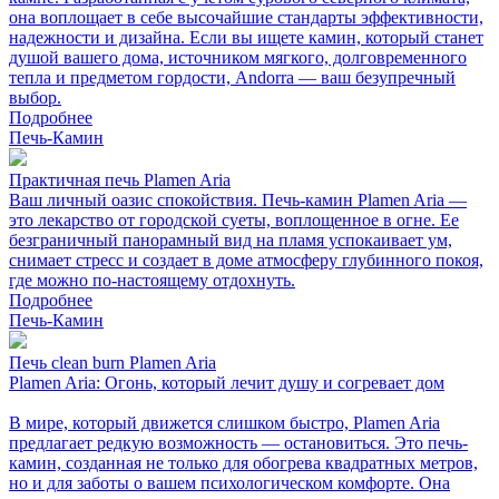
она воплощает в себе высочайшие стандарты эффективности,
надежности и дизайна. Если вы ищете камин, который станет
душой вашего дома, источником мягкого, долговременного
тепла и предметом гордости, Andorra — ваш безупречный
выбор.
Подробнее
Печь-Камин
Практичная печь Plamen Aria
Ваш личный оазис спокойствия. Печь-камин Plamen Aria —
это лекарство от городской суеты, воплощенное в огне. Ее
безграничный панорамный вид на пламя успокаивает ум,
снимает стресс и создает в доме атмосферу глубинного покоя,
где можно по-настоящему отдохнуть.
Подробнее
Печь-Камин
Печь clean burn Plamen Aria
Plamen Aria: Огонь, который лечит душу и согревает дом
В мире, который движется слишком быстро, Plamen Aria
предлагает редкую возможность — остановиться. Это печь-
камин, созданная не только для обогрева квадратных метров,
но и для заботы о вашем психологическом комфорте. Она