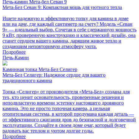
Печь-камин Мета-бел Севан 9
Мета-Бел Севан 9: Компактная мощь для уютного тепла
Ищете надежную и эффективную топку для камина в доме
или на даче, где каждый сантиметр на счету? Модель «Севан
9» — идеальный выбор. Сочетая в себе сдержанную мощность
9 кВт, проверенную конструкцию и классический дизайн, она
станет сердцем вашего камина, дарящим живое тепло и
создающим неповторимую атмосферу уюта.
Подробнее
Печь-Камин
Каминная топка Мета-Бел Селигер
Мета-Бел Селигер: Надежное сердце для вашего
традиционного камина
Топка «Селигер» от производителя «Мета-Бел» создана для
тех, кто ценит основательность, проверенные решения и
неподвластную времени эстетику настоящего дровяного
камина. Это не просто топочная камера, а цельная
отопительная система, в которой продумана каждая деталь —
от эффективного сжигания дров до безопасной и долговечной
эксплуатации. Создайте в своем доме очаг, который будет
радовать вас теплом и уютом долгие годы.
Подробнее