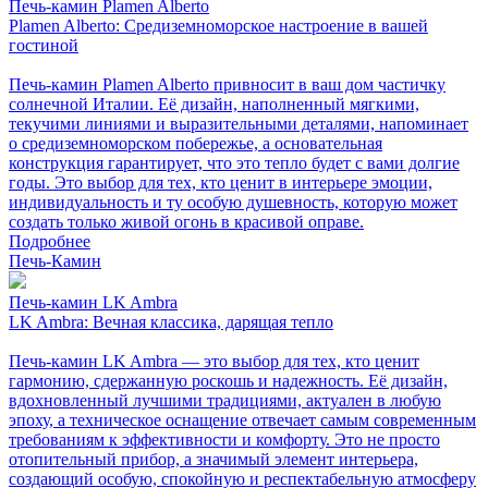
Печь-камин Plamen Alberto
Plamen Alberto: Средиземноморское настроение в вашей
гостиной
Печь-камин Plamen Alberto привносит в ваш дом частичку
солнечной Италии. Её дизайн, наполненный мягкими,
текучими линиями и выразительными деталями, напоминает
о средиземноморском побережье, а основательная
конструкция гарантирует, что это тепло будет с вами долгие
годы. Это выбор для тех, кто ценит в интерьере эмоции,
индивидуальность и ту особую душевность, которую может
создать только живой огонь в красивой оправе.
Подробнее
Печь-Камин
Печь-камин LK Ambra
LK Ambra: Вечная классика, дарящая тепло
Печь-камин LK Ambra — это выбор для тех, кто ценит
гармонию, сдержанную роскошь и надежность. Её дизайн,
вдохновленный лучшими традициями, актуален в любую
эпоху, а техническое оснащение отвечает самым современным
требованиям к эффективности и комфорту. Это не просто
отопительный прибор, а значимый элемент интерьера,
создающий особую, спокойную и респектабельную атмосферу