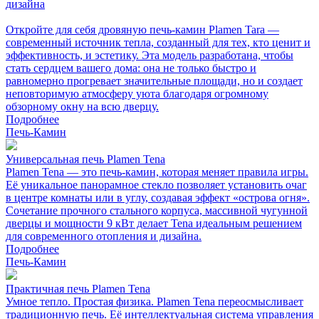
дизайна
Откройте для себя дровяную печь-камин Plamen Tara —
современный источник тепла, созданный для тех, кто ценит и
эффективность, и эстетику. Эта модель разработана, чтобы
стать сердцем вашего дома: она не только быстро и
равномерно прогревает значительные площади, но и создает
неповторимую атмосферу уюта благодаря огромному
обзорному окну на всю дверцу.
Подробнее
Печь-Камин
Универсальная печь Plamen Tena
Plamen Tena — это печь-камин, которая меняет правила игры.
Её уникальное панорамное стекло позволяет установить очаг
в центре комнаты или в углу, создавая эффект «острова огня».
Сочетание прочного стального корпуса, массивной чугунной
дверцы и мощности 9 кВт делает Tena идеальным решением
для современного отопления и дизайна.
Подробнее
Печь-Камин
Практичная печь Plamen Tena
Умное тепло. Простая физика. Plamen Tena переосмысливает
традиционную печь. Её интеллектуальная система управления