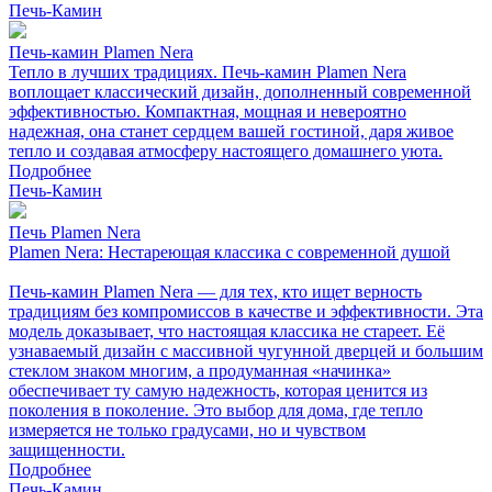
Печь-Камин
Печь-камин Plamen Nera
Тепло в лучших традициях. Печь-камин Plamen Nera
воплощает классический дизайн, дополненный современной
эффективностью. Компактная, мощная и невероятно
надежная, она станет сердцем вашей гостиной, даря живое
тепло и создавая атмосферу настоящего домашнего уюта.
Подробнее
Печь-Камин
Печь Plamen Nera
Plamen Nera: Нестареющая классика с современной душой
Печь-камин Plamen Nera — для тех, кто ищет верность
традициям без компромиссов в качестве и эффективности. Эта
модель доказывает, что настоящая классика не стареет. Её
узнаваемый дизайн с массивной чугунной дверцей и большим
стеклом знаком многим, а продуманная «начинка»
обеспечивает ту самую надежность, которая ценится из
поколения в поколение. Это выбор для дома, где тепло
измеряется не только градусами, но и чувством
защищенности.
Подробнее
Печь-Камин