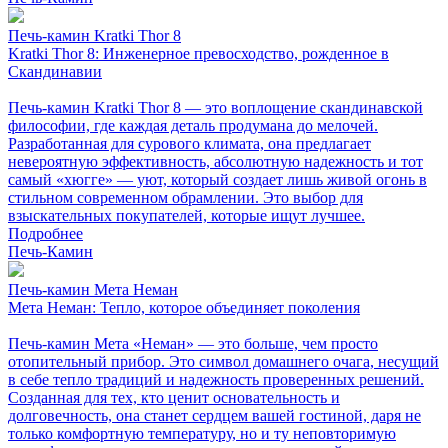
Печь-камин Kratki Thor 8
Kratki Thor 8: Инженерное превосходство, рожденное в
Скандинавии
Печь-камин Kratki Thor 8 — это воплощение скандинавской
философии, где каждая деталь продумана до мелочей.
Разработанная для сурового климата, она предлагает
невероятную эффективность, абсолютную надежность и тот
самый «хюгге» — уют, который создает лишь живой огонь в
стильном современном обрамлении. Это выбор для
взыскательных покупателей, которые ищут лучшее.
Подробнее
Печь-Камин
Печь-камин Мета Неман
Мета Неман: Тепло, которое объединяет поколения
Печь-камин Мета «Неман» — это больше, чем просто
отопительный прибор. Это символ домашнего очага, несущий
в себе тепло традиций и надежность проверенных решений.
Созданная для тех, кто ценит основательность и
долговечность, она станет сердцем вашей гостиной, даря не
только комфортную температуру, но и ту неповторимую