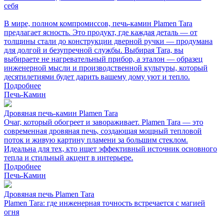
себя
В мире, полном компромиссов, печь-камин Plamen Tara
предлагает ясность. Это продукт, где каждая деталь — от
толщины стали до конструкции дверной ручки — продумана
для долгой и безупречной службы. Выбирая Tara, вы
выбираете не нагревательный прибор, а эталон — образец
инженерной мысли и производственной культуры, который
десятилетиями будет дарить вашему дому уют и тепло.
Подробнее
Печь-Камин
Дровяная печь-камин Plamen Tara
Очаг, который обогреет и завораживает. Plamen Tara — это
современная дровяная печь, создающая мощный тепловой
поток и живую картину пламени за большим стеклом.
Идеальна для тех, кто ищет эффективный источник основного
тепла и стильный акцент в интерьере.
Подробнее
Печь-Камин
Дровяная печь Plamen Tara
Plamen Tara: где инженерная точность встречается с магией
огня