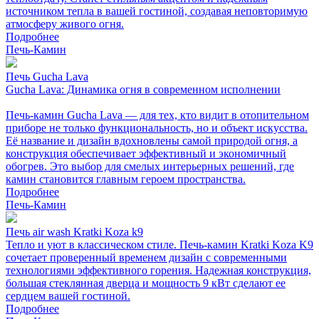
источником тепла в вашей гостиной, создавая неповторимую
атмосферу живого огня.
Подробнее
Печь-Камин
Печь Gucha Lava
Gucha Lava: Динамика огня в современном исполнении
Печь-камин Gucha Lava — для тех, кто видит в отопительном
приборе не только функциональность, но и объект искусства.
Её название и дизайн вдохновлены самой природой огня, а
конструкция обеспечивает эффективный и экономичный
обогрев. Это выбор для смелых интерьерных решений, где
камин становится главным героем пространства.
Подробнее
Печь-Камин
Печь air wash Kratki Koza k9
Тепло и уют в классическом стиле. Печь-камин Kratki Koza K9
сочетает проверенный временем дизайн с современными
технологиями эффективного горения. Надежная конструкция,
большая стеклянная дверца и мощность 9 кВт сделают ее
сердцем вашей гостиной.
Подробнее