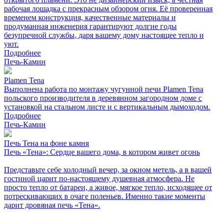
рабочая лошадка с прекрасным обзором огня. Её проверенная
временем конструкция, качественные материалы и
продуманная инженерия гарантируют долгие годы
безупречной службы, даря вашему дому настоящее тепло и
уют.
Подробнее
Печь-Камин
Plamen Tena
Выполнена работа по монтажу чугунной печи Plamen Tena
польского производителя в деревянном загородном доме с
установкой на стальном листе и с вертикальным дымоходом.
Подробнее
Печь-Камин
Печь Тена на фоне камня
Печь «Тена»: Сердце вашего дома, в котором живет огонь
Представьте себе холодный вечер, за окном метель, а в вашей
гостиной царит по-настоящему душевная атмосфера. Не
просто тепло от батареи, а живое, мягкое тепло, исходящее от
потрескивающих в очаге поленьев. Именно такие моменты
дарит дровяная печь «Тена».