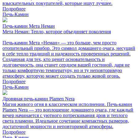
взыскательных покупателей, которые ищут лучшее.
Подробнее
Печь-Камин
Печь-камин Мета Неман
Мета Неман: Тепло, которое объединяет поколения
Печь-камин Мета «Неман» — это больше, чем просто
отопительный прибор. Это символ домашнего очага, несущий
в себе тепло традиций и надежность проверенных решений.
Созданная для тех, кто ценит основательность и
долговечность, она станет сердцем вашей гостиной, даря не
только комфортную температуру, но и ту неповторимую
атмосферу, которую может создать только живой огонь.
Подробнее
Печь-Камин
Дровяная печь-камин Plamen Nera
Магия живого огня в классическом исполнении. Печь-камин
Plamen Nera — это воплощение домашнего очага, где каждый
вечер начинается с уютного потрескивания дров и теплого
света пламени. Идеальное сочетание компактных размеров,
достаточной мощности и неповторимой атмосферы.
Подробнее
Печь-Камин