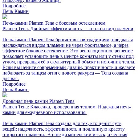
атмосферу вашего жилища.
Подробнее
Печь-Камин
Печь-камин Plamen Tena с боковым остеклением
Plamen Tena: Двойная эффективность — тепло и вид пламени
Печь-камин Plamen Tena бросает вызов традициям, предлагая
наслаждаться видом пламени не через фронтальное, а через
эффектное боковое остекление. Это революционное решение
позволяет установить печь в центре комнаты или у стены под
углом, превращая её в скульптурный объект и источник тепла.
Если вы цените современный дизайн, практичность и желаете
наблюдать за танцем огня с нового ракурса — Tena создана
для вас.
Подробнее
Печь-Камин
Дровяная печь-камин Plamen Tena
Plamen Tena: Классика, проверенная теплом. Надежная печь-
камин для ежедневного использования.
Печь-камин Plamen Tena создана для тех, кто ценит суть
вещей: надежность, эффективность и подлинную красоту
открытого пламени. Это не дизайнерский изыск, а честная