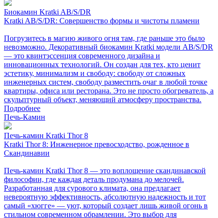
Биокамин Kratki AB/S/DR
Kratki AB/S/DR: Совершенство формы и чистоты пламени
Погрузитесь в магию живого огня там, где раньше это было
невозможно. Декоративный биокамин Kratki модели AB/S/DR
— это квинтэссенция современного дизайна и
инновационных технологий. Он создан для тех, кто ценит
эстетику, минимализм и свободу: свободу от сложных
инженерных систем, свободу разместить очаг в любой точке
квартиры, офиса или ресторана. Это не просто обогреватель, а
скульптурный объект, меняющий атмосферу пространства.
Подробнее
Печь-Камин
Печь-камин Kratki Thor 8
Kratki Thor 8: Инженерное превосходство, рожденное в
Скандинавии
Печь-камин Kratki Thor 8 — это воплощение скандинавской
философии, где каждая деталь продумана до мелочей.
Разработанная для сурового климата, она предлагает
невероятную эффективность, абсолютную надежность и тот
самый «хюгге» — уют, который создает лишь живой огонь в
стильном современном обрамлении. Это выбор для