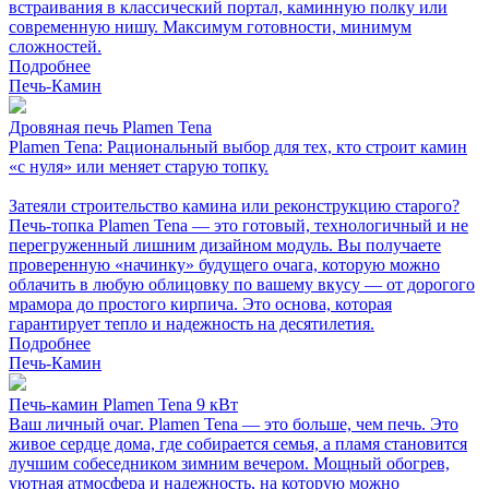
встраивания в классический портал, каминную полку или
современную нишу. Максимум готовности, минимум
сложностей.
Подробнее
Печь-Камин
Дровяная печь Plamen Tena
Plamen Tena: Рациональный выбор для тех, кто строит камин
«с нуля» или меняет старую топку.
Затеяли строительство камина или реконструкцию старого?
Печь-топка Plamen Tena — это готовый, технологичный и не
перегруженный лишним дизайном модуль. Вы получаете
проверенную «начинку» будущего очага, которую можно
облачить в любую облицовку по вашему вкусу — от дорогого
мрамора до простого кирпича. Это основа, которая
гарантирует тепло и надежность на десятилетия.
Подробнее
Печь-Камин
Печь-камин Plamen Tena 9 кВт
Ваш личный очаг. Plamen Tena — это больше, чем печь. Это
живое сердце дома, где собирается семья, а пламя становится
лучшим собеседником зимним вечером. Мощный обогрев,
уютная атмосфера и надежность, на которую можно