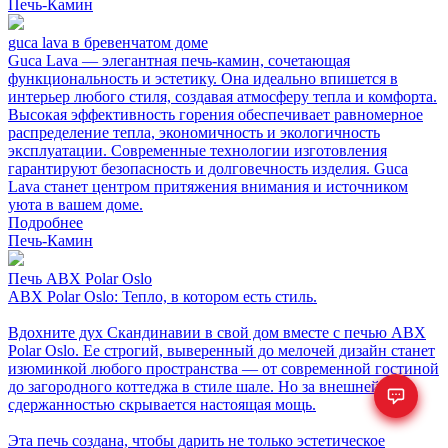
Печь-Камин
guca lava в бревенчатом доме
Guca Lava — элегантная печь-камин, сочетающая
функциональность и эстетику. Она идеально впишется в
интерьер любого стиля, создавая атмосферу тепла и комфорта.
Высокая эффективность горения обеспечивает равномерное
распределение тепла, экономичность и экологичность
эксплуатации. Современные технологии изготовления
гарантируют безопасность и долговечность изделия. Guca
Lava станет центром притяжения внимания и источником
уюта в вашем доме.
Подробнее
Печь-Камин
Печь ABX Polar Oslo
ABX Polar Oslo: Тепло, в котором есть стиль.
Вдохните дух Скандинавии в свой дом вместе с печью ABX
Polar Oslo. Ее строгий, выверенный до мелочей дизайн станет
изюминкой любого пространства — от современной гостиной
до загородного коттеджа в стиле шале. Но за внешней
сдержанностью скрывается настоящая мощь.
Эта печь создана, чтобы дарить не только эстетическое