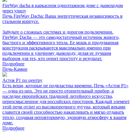
FireWay dacha в каркасном одноэтажном доме с дымоходом
через улицу
Печь FireWay Dacha: Ваша энергетическая независимость в
стальном корпусе.
Забудьте о сложных системах и дорогом подключении.
FireWay Dacha — это самодостаточный источник живого,
быстрого и эффективного тепла. Ее мощь и продуманная
конструкция раскрываются максимально именно при
подключении к уличному дымоходу, делая ее лучшим
выбором для тех, кто ценит простоту и результат.
Подробнее
Печь-Камин
Астов Р1 по центру
Есть вещи, которые не подвластны времени. Печь «Астов Р1»
— одна из них. Это не просто отопительный прибор, а
наследие европейских традиций литейного искусства,
переосмысленное для российских просторов. Каждый элемент
этой печи отлит из высокопрочного чугуна, который веками
славится своей способностью накапливать и мягко отдавать
тепло, создавая неповторимую, здоровую атмосферу в вашем
доме.
Подробнее