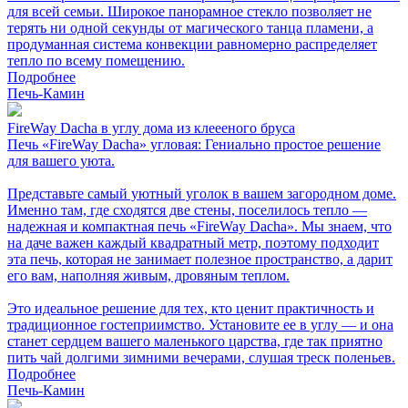
для всей семьи. Широкое панорамное стекло позволяет не
терять ни одной секунды от магического танца пламени, а
продуманная система конвекции равномерно распределяет
тепло по всему помещению.
Подробнее
Печь-Камин
FireWay Dacha в углу дома из клеееного бруса
Печь «FireWay Dacha» угловая: Гениально простое решение
для вашего уюта.
Представьте самый уютный уголок в вашем загородном доме.
Именно там, где сходятся две стены, поселилось тепло —
надежная и компактная печь «FireWay Dacha». Мы знаем, что
на даче важен каждый квадратный метр, поэтому подходит
эта печь, которая не занимает полезное пространство, а дарит
его вам, наполняя живым, дровяным теплом.
Это идеальное решение для тех, кто ценит практичность и
традиционное гостеприимство. Установите ее в углу — и она
станет сердцем вашего маленького царства, где так приятно
пить чай долгими зимними вечерами, слушая треск поленьев.
Подробнее
Печь-Камин