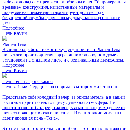
рабочая лошадка с прекрасным обзором огня. Её проверенная
временем конструкция, качественные материалы и
продуманная инженерия гарантируют долгие годы
безупречной службы, даря вашему дому настоящее тепло и
уют.
Подробнее
Печь-Камин
Plamen Tena
Выполнена работа по монтажу чугунной печи Plamen Tena
польского производителя в деревянном загородном доме с
установкой на стальном листе и с вертикальным дымоходом.
Подробнее
Печь-Камин
Печь Тена на фоне камня
Печь «Тена»: Сердце вашего дома, в котором живет огонь
Представьте себе холодный вечер, за окном метель, а в вашей
гостиной царит по-настоящему душевная атмосфера. Не
просто тепло от батареи, а живое, мягкое тепло, исходящее от
потрескивающих в очаге поленьев. Именно такие моменты
дарит дровяная печь «Тена».
Это не просто отопительный прибор — это центр притяжения