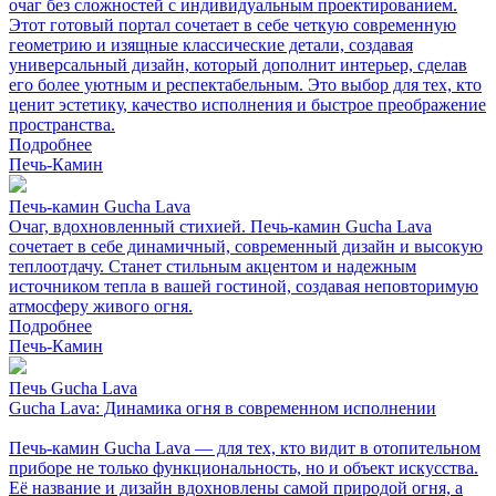
очаг без сложностей с индивидуальным проектированием.
Этот готовый портал сочетает в себе четкую современную
геометрию и изящные классические детали, создавая
универсальный дизайн, который дополнит интерьер, сделав
его более уютным и респектабельным. Это выбор для тех, кто
ценит эстетику, качество исполнения и быстрое преображение
пространства.
Подробнее
Печь-Камин
Печь-камин Gucha Lava
Очаг, вдохновленный стихией. Печь-камин Gucha Lava
сочетает в себе динамичный, современный дизайн и высокую
теплоотдачу. Станет стильным акцентом и надежным
источником тепла в вашей гостиной, создавая неповторимую
атмосферу живого огня.
Подробнее
Печь-Камин
Печь Gucha Lava
Gucha Lava: Динамика огня в современном исполнении
Печь-камин Gucha Lava — для тех, кто видит в отопительном
приборе не только функциональность, но и объект искусства.
Её название и дизайн вдохновлены самой природой огня, а