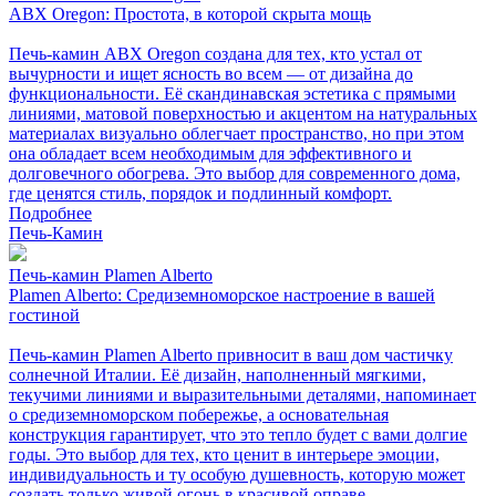
ABX Oregon: Простота, в которой скрыта мощь
Печь-камин ABX Oregon создана для тех, кто устал от
вычурности и ищет ясность во всем — от дизайна до
функциональности. Её скандинавская эстетика с прямыми
линиями, матовой поверхностью и акцентом на натуральных
материалах визуально облегчает пространство, но при этом
она обладает всем необходимым для эффективного и
долговечного обогрева. Это выбор для современного дома,
где ценятся стиль, порядок и подлинный комфорт.
Подробнее
Печь-Камин
Печь-камин Plamen Alberto
Plamen Alberto: Средиземноморское настроение в вашей
гостиной
Печь-камин Plamen Alberto привносит в ваш дом частичку
солнечной Италии. Её дизайн, наполненный мягкими,
текучими линиями и выразительными деталями, напоминает
о средиземноморском побережье, а основательная
конструкция гарантирует, что это тепло будет с вами долгие
годы. Это выбор для тех, кто ценит в интерьере эмоции,
индивидуальность и ту особую душевность, которую может
создать только живой огонь в красивой оправе.