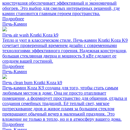
конструкция обеспечивает эффективный и экономичный
обогрев. Это выбор для смелых интерьерных решений, где
камин становится главным героем пространства.
Подробнее
Печь-Камин
Печь air wash Kratki Koza k9
Тепло и уют в классическом стиле. Печь-камин Kratki Koza K9
сочетает проверенный временем дизайн с современными
технологиями эффективного горения. Надежная конструкция,
большая стеклянная дверца и мощность 9 кВт сделают ее
сердцем вашей гостиной.
Подробнее
Печь-Камин
Печь clean burn Kratki Koza k9
Печь-камин Koza K9 создана для того, чтобы стать самым
любимым местом в доме. Она не просто отапливает
помещение, а формирует пространство для общения, отдыха и
создания семейных традиций. Её теплый свет, мягкое
потрескивание дров и живое пламя за большим стеклом
превращают обычный вечер в маленький праздник. Это
вложение не только в тепло, но и в атмосферу вашего дома.
Подробнее
Печь-Камин