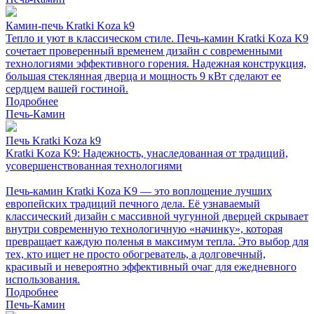
Камин-печь Kratki Koza k9
Тепло и уют в классическом стиле. Печь-камин Kratki Koza K9
сочетает проверенный временем дизайн с современными
технологиями эффективного горения. Надежная конструкция,
большая стеклянная дверца и мощность 9 кВт сделают ее
сердцем вашей гостиной.
Подробнее
Печь-Камин
Печь Kratki Koza k9
Kratki Koza K9: Надежность, унаследованная от традиций,
усовершенствованная технологиями
Печь-камин Kratki Koza K9 — это воплощение лучших
европейских традиций печного дела. Её узнаваемый
классический дизайн с массивной чугунной дверцей скрывает
внутри современную технологичную «начинку», которая
превращает каждую поленья в максимум тепла. Это выбор для
тех, кто ищет не просто обогреватель, а долговечный,
красивый и невероятно эффективный очаг для ежедневного
использования.
Подробнее
Печь-Камин