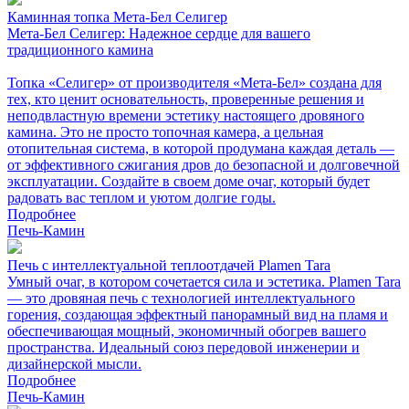
Каминная топка Мета-Бел Селигер
Мета-Бел Селигер: Надежное сердце для вашего
традиционного камина
Топка «Селигер» от производителя «Мета-Бел» создана для
тех, кто ценит основательность, проверенные решения и
неподвластную времени эстетику настоящего дровяного
камина. Это не просто топочная камера, а цельная
отопительная система, в которой продумана каждая деталь —
от эффективного сжигания дров до безопасной и долговечной
эксплуатации. Создайте в своем доме очаг, который будет
радовать вас теплом и уютом долгие годы.
Подробнее
Печь-Камин
Печь с интеллектуальной теплоотдачей Plamen Tara
Умный очаг, в котором сочетается сила и эстетика. Plamen Tara
— это дровяная печь с технологией интеллектуального
горения, создающая эффектный панорамный вид на пламя и
обеспечивающая мощный, экономичный обогрев вашего
пространства. Идеальный союз передовой инженерии и
дизайнерской мысли.
Подробнее
Печь-Камин