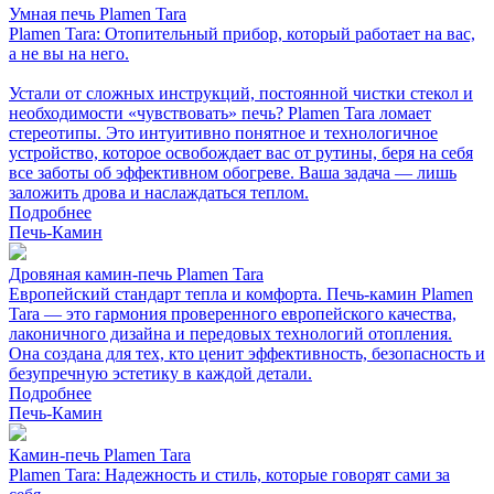
Умная печь Plamen Tara
Plamen Tara: Отопительный прибор, который работает на вас,
а не вы на него.
Устали от сложных инструкций, постоянной чистки стекол и
необходимости «чувствовать» печь? Plamen Tara ломает
стереотипы. Это интуитивно понятное и технологичное
устройство, которое освобождает вас от рутины, беря на себя
все заботы об эффективном обогреве. Ваша задача — лишь
заложить дрова и наслаждаться теплом.
Подробнее
Печь-Камин
Дровяная камин-печь Plamen Tara
Европейский стандарт тепла и комфорта. Печь-камин Plamen
Tara — это гармония проверенного европейского качества,
лаконичного дизайна и передовых технологий отопления.
Она создана для тех, кто ценит эффективность, безопасность и
безупречную эстетику в каждой детали.
Подробнее
Печь-Камин
Камин-печь Plamen Tara
Plamen Tara: Надежность и стиль, которые говорят сами за