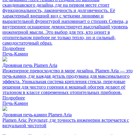
скандинавского дизайна, где на первом месте стоит
функциональность, лаконичность и долговечность. Её
характерный внешний вид с четкими линиями и
выразительной фурнитурой напоминает о стихиях Севера, а
внутреннее оснащение демонстрирует высочайший уровень
инженерной мысли. Это выбор для тех, кто ценит в
отопительном приборе не только тепло, но и сильный,
самодостаточный образ.
Подробнее
Печь-Камин
Дровяная печь Plamen Aria
Инженерное превосходство в мире дизайна. Plamen Aria — это
печь-камин, где каждая деталь продумана для максимального
эффекта. Уникальная система крепления стекла, передовые
решения для чистого горения и мощный обогрев делают её
эталоном в классе современных отопительных приборов.
Подробнее
Печь-Камин
Дровяная печь-камин Plamen Aria
Plamen Aria: Результат, где точность инженерии встречается с
визуальной чистотой