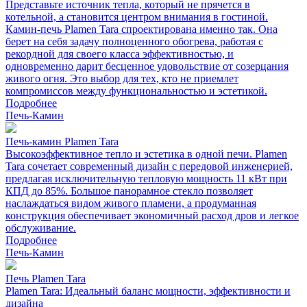
Представьте источник тепла, который не прячется в
котельной, а становится центром внимания в гостиной.
Камин-печь Plamen Tara спроектирована именно так. Она
берет на себя задачу полноценного обогрева, работая с
рекордной для своего класса эффективностью, и
одновременно дарит бесценное удовольствие от созерцания
живого огня. Это выбор для тех, кто не приемлет
компромиссов между функциональностью и эстетикой.
Подробнее
Печь-Камин
Печь-камин Plamen Tara
Высокоэффективное тепло и эстетика в одной печи. Plamen
Tara сочетает современный дизайн с передовой инженерией,
предлагая исключительную тепловую мощность 11 кВт при
КПД до 85%. Большое панорамное стекло позволяет
наслаждаться видом живого пламени, а продуманная
конструкция обеспечивает экономичный расход дров и легкое
обслуживание.
Подробнее
Печь-Камин
Печь Plamen Tara
Plamen Tara: Идеальный баланс мощности, эффективности и
дизайна