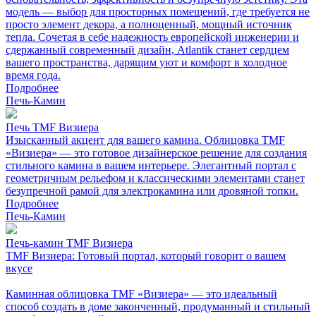
модель — выбор для просторных помещений, где требуется не
просто элемент декора, а полноценный, мощный источник
тепла. Сочетая в себе надежность европейской инженерии и
сдержанный современный дизайн, Atlantik станет сердцем
вашего пространства, дарящим уют и комфорт в холодное
время года.
Подробнее
Печь-Камин
Печь TMF Визиера
Изысканный акцент для вашего камина. Облицовка TMF
«Визиера» — это готовое дизайнерское решение для создания
стильного камина в вашем интерьере. Элегантный портал с
геометричным рельефом и классическими элементами станет
безупречной рамой для электрокамина или дровяной топки.
Подробнее
Печь-Камин
Печь-камин TMF Визиера
TMF Визиера: Готовый портал, который говорит о вашем
вкусе
Каминная облицовка TMF «Визиера» — это идеальный
способ создать в доме законченный, продуманный и стильный