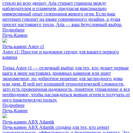
стекло во всю дверцу. Aria стирает границы между
наблюдателем и пламенем, предлагая максимально
иммерсивный опыт созерцания живого огня. Если ваш
интерьер говорит на языке современного дизайна, а душа
просит настоящего тепла, Aria — ваш безусловный выбор.
Подробнее
Печь-Камин
Печь-камин Astov r1
Astov r1: Простое и надежное сердце для вашего первого
камина
Топка Astov r1 — отличный выбор для тех, кто делает первые
шаги в мире настоящих дровяных каминов или ищет
экономичное, но добротное решение для загородного дома
или дачи. В ней нет излишней технологической сложности,
зато есть проверенная надежность, понятное управление и все
необходимое, чтобы наслаждаться живым огнем и получать от
него практическую пользу.
Подробнее
Печь-Камин
Печь-камин ABX Atlantik
Печь-камин ABX Atlantik создана для тех, кто ценит
основательность, эффективность и безупречную эстетику. Эта