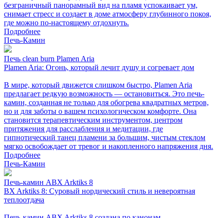
безграничный панорамный вид на пламя успокаивает ум,
снимает стресс и создает в доме атмосферу глубинного покоя,
где можно по-настоящему отдохнуть.
Подробнее
Печь-Камин
Печь clean burn Plamen Aria
Plamen Aria: Огонь, который лечит душу и согревает дом
В мире, который движется слишком быстро, Plamen Aria
предлагает редкую возможность — остановиться. Это печь-
камин, созданная не только для обогрева квадратных метров,
но и для заботы о вашем психологическом комфорте. Она
становится терапевтическим инструментом, центром
притяжения для расслабления и медитации, где
гипнотический танец пламени за большим, чистым стеклом
мягко освобождает от тревог и накопленного напряжения дня.
Подробнее
Печь-Камин
Печь-камин ABX Arktiks 8
BX Arktiks 8: Суровый нордический стиль и невероятная
теплоотдача
Печь-камин ABX Arktiks 8 создана по канонам