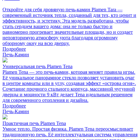
Откройте для себя дровяную печь-камин Plamen Tara —
современный источник тепла, созданный для тех, кто ценит и
эффективность, и эстетику. Эта модель разработана, чтобы
стать сердцем вашего дома: она не только быстро и
равномерно прогревает значительные площади, но и создает
неповторимую атмосферу уюта благодаря огромному
обзорному окну на всю дверцу.
Подробнее
Печь-Камин
Универсальная печь Plamen Tena
Plamen Tena — это печь-камин, которая меняет правила игры.
Её уникальное панорамное стекло позволяет установить очаг
в центре комнаты или в углу, создавая эффект «острова огня».
Сочетание прочного стального корпуса, массивной чугунной
дверцы и мощности 9 кВт делает Tena идеальным решением
для современного отопления и дизайна.
Подробнее
Печь-Камин
Практичная печь Plamen Tena
Умное тепло. Простая физика. Plamen Tena переосмысливает
традиционную печь. Её интеллектуальная система управления