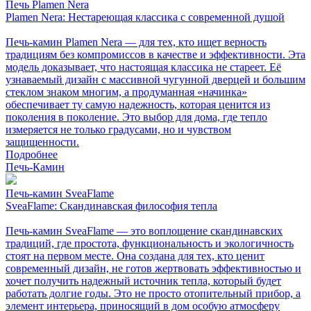
Печь Plamen Nera
Plamen Nera: Нестареющая классика с современной душой
Печь-камин Plamen Nera — для тех, кто ищет верность
традициям без компромиссов в качестве и эффективности. Эта
модель доказывает, что настоящая классика не стареет. Её
узнаваемый дизайн с массивной чугунной дверцей и большим
стеклом знаком многим, а продуманная «начинка»
обеспечивает ту самую надежность, которая ценится из
поколения в поколение. Это выбор для дома, где тепло
измеряется не только градусами, но и чувством
защищенности.
Подробнее
Печь-Камин
Печь-камин SveaFlame
SveaFlame: Скандинавская философия тепла
Печь-камин SveaFlame — это воплощение скандинавских
традиций, где простота, функциональность и экологичность
стоят на первом месте. Она создана для тех, кто ценит
современный дизайн, не готов жертвовать эффективностью и
хочет получить надежный источник тепла, который будет
работать долгие годы. Это не просто отопительный прибор, а
элемент интерьера, приносящий в дом особую атмосферу