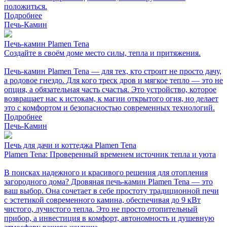
положиться.
Подробнее
Печь-Камин
Печь-камин Plamen Tena
Создайте в своём доме место силы, тепла и притяжения.
Печь-камин Plamen Tena — для тех, кто строит не просто дачу,
а родовое гнездо. Для кого треск дров и мягкое тепло — это не
опция, а обязательная часть счастья. Это устройство, которое
возвращает нас к истокам, к магии открытого огня, но делает
это с комфортом и безопасностью современных технологий.
Подробнее
Печь-Камин
Печь для дачи и коттеджа Plamen Tena
Plamen Tena: Проверенный временем источник тепла и уюта
В поисках надежного и красивого решения для отопления
загородного дома? Дровяная печь-камин Plamen Tena — это
ваш выбор. Она сочетает в себе простоту традиционной печи
с эстетикой современного камина, обеспечивая до 9 кВт
чистого, лучистого тепла. Это не просто отопительный
прибор, а инвестиция в комфорт, автономность и душевную