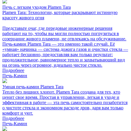
Печь с легким уходом Plamen Tara
Plamen Tara: Технологии, которые раскрывают истинную
красоту живого огня
Представьте очаг, где передовые инженерные решения
работают на то, чтобы вы могли полностью погрузиться в
созерцание живого пламени, не отвлекаясь на обслуживание.
Печь-камин Plamen Tara — это именно такой случай. Её
«умная» начинка — система дожига газов и очистки стекла —
работает бесшовно, предоставляя вам только результат:
продолжительное, равномерное тепло и захватывающий вид
на огонь через огромное, идеально чистое стекло.
Подробнее
Печь-Камин
Умная печь-камин Plamen Tara
Тепло без лишних хлопот. Plamen Tara создана для тех, кто
ценит свое время. Простая в управлении, легкая в уходе и
эффективная в работе — эта печь самостоятельно позаботится
о чистоте стекла и экономном расходе дров, даря вам только
комфорт и уют.
Подробнее
Печь-Камин