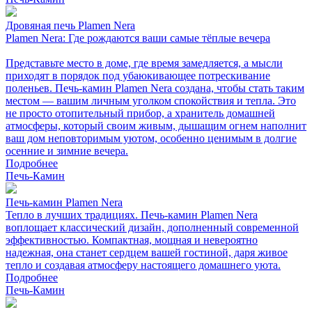
Дровяная печь Plamen Nera
Plamen Nera: Где рождаются ваши самые тёплые вечера
Представьте место в доме, где время замедляется, а мысли
приходят в порядок под убаюкивающее потрескивание
поленьев. Печь-камин Plamen Nera создана, чтобы стать таким
местом — вашим личным уголком спокойствия и тепла. Это
не просто отопительный прибор, а хранитель домашней
атмосферы, который своим живым, дышащим огнем наполнит
ваш дом неповторимым уютом, особенно ценимым в долгие
осенние и зимние вечера.
Подробнее
Печь-Камин
Печь-камин Plamen Nera
Тепло в лучших традициях. Печь-камин Plamen Nera
воплощает классический дизайн, дополненный современной
эффективностью. Компактная, мощная и невероятно
надежная, она станет сердцем вашей гостиной, даря живое
тепло и создавая атмосферу настоящего домашнего уюта.
Подробнее
Печь-Камин