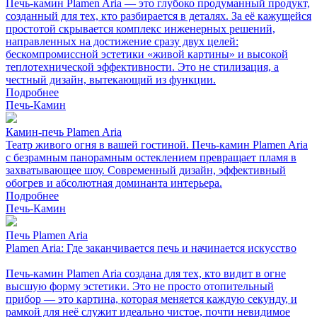
Печь-камин Plamen Aria — это глубоко продуманный продукт,
созданный для тех, кто разбирается в деталях. За её кажущейся
простотой скрывается комплекс инженерных решений,
направленных на достижение сразу двух целей:
бескомпромиссной эстетики «живой картины» и высокой
теплотехнической эффективности. Это не стилизация, а
честный дизайн, вытекающий из функции.
Подробнее
Печь-Камин
Камин-печь Plamen Aria
Театр живого огня в вашей гостиной. Печь-камин Plamen Aria
с безрамным панорамным остеклением превращает пламя в
захватывающее шоу. Современный дизайн, эффективный
обогрев и абсолютная доминанта интерьера.
Подробнее
Печь-Камин
Печь Plamen Aria
Plamen Aria: Где заканчивается печь и начинается искусство
Печь-камин Plamen Aria создана для тех, кто видит в огне
высшую форму эстетики. Это не просто отопительный
прибор — это картина, которая меняется каждую секунду, и
рамкой для неё служит идеально чистое, почти невидимое