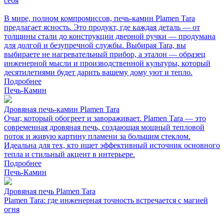
себя
В мире, полном компромиссов, печь-камин Plamen Tara
предлагает ясность. Это продукт, где каждая деталь — от
толщины стали до конструкции дверной ручки — продумана
для долгой и безупречной службы. Выбирая Tara, вы
выбираете не нагревательный прибор, а эталон — образец
инженерной мысли и производственной культуры, который
десятилетиями будет дарить вашему дому уют и тепло.
Подробнее
Печь-Камин
Дровяная печь-камин Plamen Tara
Очаг, который обогреет и завораживает. Plamen Tara — это
современная дровяная печь, создающая мощный тепловой
поток и живую картину пламени за большим стеклом.
Идеальна для тех, кто ищет эффективный источник основного
тепла и стильный акцент в интерьере.
Подробнее
Печь-Камин
Дровяная печь Plamen Tara
Plamen Tara: где инженерная точность встречается с магией
огня