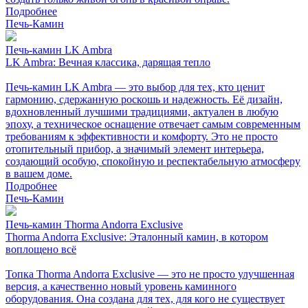
Подробнее
Печь-Камин
Печь-камин LK Ambra
LK Ambra: Вечная классика, дарящая тепло
Печь-камин LK Ambra — это выбор для тех, кто ценит
гармонию, сдержанную роскошь и надежность. Её дизайн,
вдохновленный лучшими традициями, актуален в любую
эпоху, а техническое оснащение отвечает самым современным
требованиям к эффективности и комфорту. Это не просто
отопительный прибор, а значимый элемент интерьера,
создающий особую, спокойную и респектабельную атмосферу
в вашем доме.
Подробнее
Печь-Камин
Печь-камин Thorma Andorra Exclusive
Thorma Andorra Exclusive: Эталонный камин, в котором
воплощено всё
Топка Thorma Andorra Exclusive — это не просто улучшенная
версия, а качественно новый уровень каминного
оборудования. Она создана для тех, для кого не существует