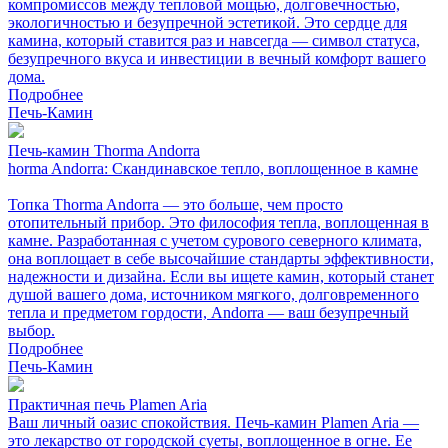
компромиссов между тепловой мощью, долговечностью,
экологичностью и безупречной эстетикой. Это сердце для
камина, который ставится раз и навсегда — символ статуса,
безупречного вкуса и инвестиции в вечный комфорт вашего
дома.
Подробнее
Печь-Камин
Печь-камин Thorma Andorra
horma Andorra: Скандинавское тепло, воплощенное в камне
Топка Thorma Andorra — это больше, чем просто
отопительный прибор. Это философия тепла, воплощенная в
камне. Разработанная с учетом сурового северного климата,
она воплощает в себе высочайшие стандарты эффективности,
надежности и дизайна. Если вы ищете камин, который станет
душой вашего дома, источником мягкого, долговременного
тепла и предметом гордости, Andorra — ваш безупречный
выбор.
Подробнее
Печь-Камин
Практичная печь Plamen Aria
Ваш личный оазис спокойствия. Печь-камин Plamen Aria —
это лекарство от городской суеты, воплощенное в огне. Ее