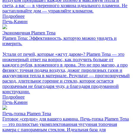
воздухом превращает каждое полено в максимум тепла и
света, а вас — в уверенного хозяина идеального пламени. Не
растапливайте дом — управляйте климатом.
Подробнее
Печь-Камин
Экономичная Plamen Tena
Plamen Tena: Эффективность, которую можно увидеть и
измерить.
Устали от печей, которые «жгут даром»? Plamen Tena — это
инженерный ответ на вопрос, как получить больше от
каждого рубля, вложенного в дрова. Это не про магию, а про
физику: точная подача воздуха, дожиг пиролизных газов и
аккумуляция тепла в материале. Результат — прогнозируемый
расход, длительное горение и стекло, которое остается
прозрачным не благодаря чуду, а благодаря продуманной
конструкции.
Подробнее
Печь-Камин
Печь-топка Plamen Tena
Готовое «сердце» для вашего камина. Печь-топка Plamen Tena
— это полностью укомплектованная чугунная топочная
камера с панорамным стеклом. Идеальная база для