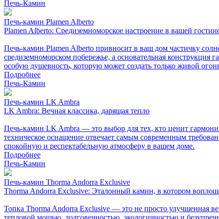
Печь-Камин
Печь-камин Plamen Alberto
Plamen Alberto: Средиземноморское настроение в вашей гостин
Печь-камин Plamen Alberto привносит в ваш дом частичку сол
средиземноморском побережье, а основательная конструкция гар
особую душевность, которую может создать только живой огонь
Подробнее
Печь-Камин
Печь-камин LK Ambra
LK Ambra: Вечная классика, дарящая тепло
Печь-камин LK Ambra — это выбор для тех, кто ценит гармони
техническое оснащение отвечает самым современным требовани
спокойную и респектабельную атмосферу в вашем доме.
Подробнее
Печь-Камин
Печь-камин Thorma Andorra Exclusive
Thorma Andorra Exclusive: Эталонный камин, в котором воплощ
Топка Thorma Andorra Exclusive — это не просто улучшенная в
тепловой мощью, долговечностью, экологичностью и безупречно