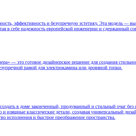
льность, эффективность и безупречную эстетику. Эта модель — в
тая в себе надежность европейской инженерии и сдержанный сов
а» — это готовое дизайнерское решение для создания стильног
езупречной рамой для электрокамина или дровяной топки.
оздать в доме законченный, продуманный и стильный очаг без
 и изящные классические детали, создавая универсальный дизай
ство исполнения и быстрое преображение пространства.