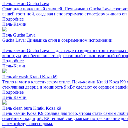
Печь-камин Gucha Lava
Очаг, вдохновленный стихией. Печь-камин Gucha Lava сочетае
вашей гостиной, создавая неповторимую атмосферу живого огн
Подробнее
Печь-Камин
Печь Gucha Lava
Gucha Lava: Динамика огня в современном исполнении
Печь-камин Gucha Lava — для тех, кто видит в отопительном п
конструкция обеспечивает эффективный и экономичный обогрев
Подробнее
Печь-Камин
Печь air wash Kratki Koza k9
Тепло и уют в классическом стиле. Печь-камин Kratki Koza K
стеклянная дверца и мощность 9 кВт сделают ее сердцем вашей
Подробнее
Печь-Камин
Печь clean burn Kratki Koza k9
Печь-камин Koza K9 создана для того, чтобы стать самым люби
семейных традиций. Её теплый свет, мягкое потрескивание дро
в атмосферу вашего дома.