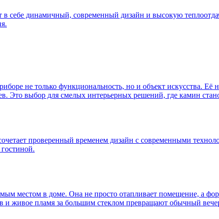
т в себе динамичный, современный дизайн и высокую теплоотда
я.
риборе не только функциональность, но и объект искусства. Её 
. Это выбор для смелых интерьерных решений, где камин стано
9 сочетает проверенный временем дизайн с современными техно
 гостиной.
мым местом в доме. Она не просто отапливает помещение, а фор
в и живое пламя за большим стеклом превращают обычный вечер 