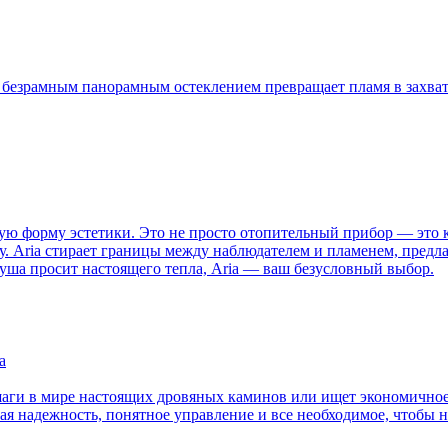
a с безрамным панорамным остеклением превращает пламя в захв
шую форму эстетики. Это не просто отопительный прибор — это к
цу. Aria стирает границы между наблюдателем и пламенем, пред
душа просит настоящего тепла, Aria — ваш безусловный выбор.
а
шаги в мире настоящих дровяных каминов или ищет экономичное,
ая надежность, понятное управление и все необходимое, чтобы 