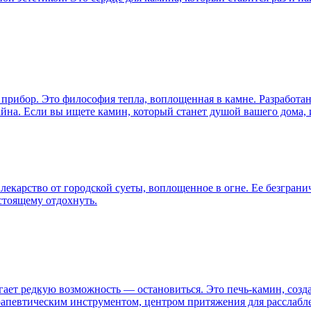
прибор. Это философия тепла, воплощенная в камне. Разработан
йна. Если вы ищете камин, который станет душой вашего дома, 
лекарство от городской суеты, воплощенное в огне. Ее безгран
астоящему отдохнуть.
гает редкую возможность — остановиться. Это печь-камин, созда
рапевтическим инструментом, центром притяжения для расслабле