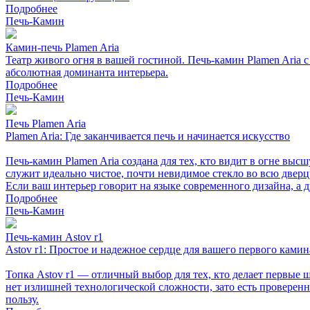
Подробнее
Печь-Камин
Камин-печь Plamen Aria
Театр живого огня в вашей гостиной. Печь-камин Plamen Ari
абсолютная доминанта интерьера.
Подробнее
Печь-Камин
Печь Plamen Aria
Plamen Aria: Где заканчивается печь и начинается искусство
Печь-камин Plamen Aria создана для тех, кто видит в огне выс
служит идеально чистое, почти невидимое стекло во всю двер
Если ваш интерьер говорит на языке современного дизайна, а 
Подробнее
Печь-Камин
Печь-камин Astov r1
Astov r1: Простое и надежное сердце для вашего первого камин
Топка Astov r1 — отличный выбор для тех, кто делает первые 
нет излишней технологической сложности, зато есть проверенн
пользу.