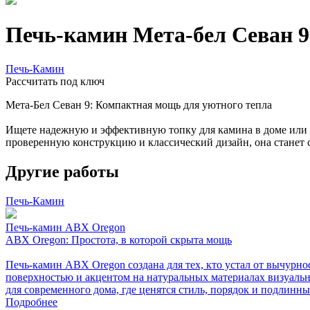
Печь-камин Мета-бел Севан 9
Печь-Камин
Расcчитать под ключ
Мета-Бел Севан 9: Компактная мощь для уютного тепла
Ищете надежную и эффективную топку для камина в доме или н
проверенную конструкцию и классический дизайн, она станет
Другие работы
Печь-Камин
Печь-камин ABX Oregon
ABX Oregon: Простота, в которой скрыта мощь
Печь-камин ABX Oregon создана для тех, кто устал от вычурно
поверхностью и акцентом на натуральных материалах визуально
для современного дома, где ценятся стиль, порядок и подлинн
Подробнее