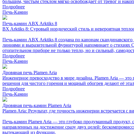
большим, чистым стеклом мягко освобождает от тревог и нако
Подробнее
Печь-Камин
Печь-камин ABX Arktiks 8
BX Arktiks 8: Суровый нордический стиль и невероятная тепло
Печь-камин ABX Arktiks 8 создана по канонам скандинавского 
линиями и выразительной фурнитурой напоминает о стихиях С
отопительном приборе не только тепло, но и сильный, самодос
Подробнее
Печь-Камин
Дровяная печь Plamen Aria
Инженерное превосходство в мире дизайна. Plamen Aria — это 
решения для чистого горения и мощный обогрев делают её эта
Подробнее
Печь-Камин
Дровяная печь-камин Plamen Aria
Plamen Aria: Результат, где точность инженерии встречается с 
Печь-камин Plamen Aria — это глубоко продуманный продукт, с
направленных на достижение сразу двух целей: бескомпромисс
вытекающий из функции.