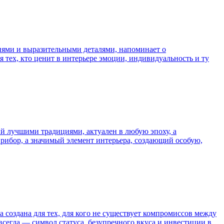
иями и выразительными деталями, напоминает о
я тех, кто ценит в интерьере эмоции, индивидуальность и ту
й лучшими традициями, актуален в любую эпоху, а
рибор, а значимый элемент интерьера, создающий особую,
а создана для тех, для кого не существует компромиссов между
всегда — символ статуса, безупречного вкуса и инвестиции в