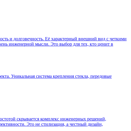
ность и долговечность. Её характерный внешний вид с четкими
нь инженерной мысли. Это выбор для тех, кто ценит в
екта. Уникальная система крепления стекла, передовые
 простотой скрывается комплекс инженерных решений,
ктивности. Это не стилизация, а честный дизайн,