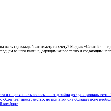
а даче, где каждый сантиметр на счету? Модель «Севан 9» — и
 сердцем вашего камина, дарящим живое тепло и создающим неп
сти и ищет ясность во всем — от дизайна до функциональности.
 облегчает пространство, но при этом она обладает всем необх
ый комфорт.