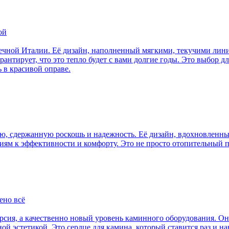
ой
нечной Италии. Её дизайн, наполненный мягкими, текучими лин
антирует, что это тепло будет с вами долгие годы. Это выбор дл
 в красивой оправе.
ю, сдержанную роскошь и надежность. Её дизайн, вдохновленны
ям к эффективности и комфорту. Это не просто отопительный п
ено всё
ерсия, а качественно новый уровень каминного оборудования. Он
й эстетикой. Это сердце для камина, который ставится раз и на