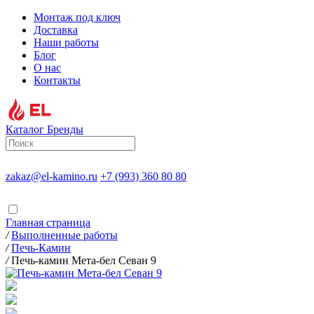
Монтаж под ключ
Доставка
Наши работы
Блог
О нас
Контакты
Каталог
Бренды
zakaz@el-kamino.ru
+7 (993) 360 80 80
Главная страница
/
Выполненные работы
/
Печь-Камин
/
Печь-камин Мета-бел Севан 9