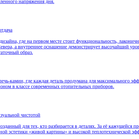
пленного напряжения дня.
отдача
дизайна, где на первом месте стоит функциональность, лаконич
евера, а внутреннее оснащение демонстрирует высочайший урове
таточный образ.
печь-камин, где каждая деталь продумана для максимального эфф
лоном в классе современных отопительных приборов.
визуальной чистотой
озданный для тех, кто разбирается в деталях. За её кажущейся
ной эстетики «живой картины» и высокой теплотехнической эффе