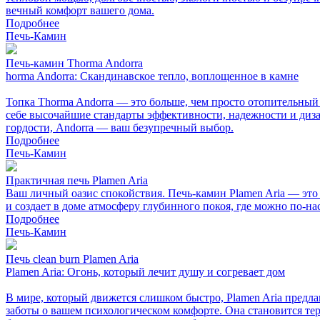
вечный комфорт вашего дома.
Подробнее
Печь-Камин
Печь-камин Thorma Andorra
horma Andorra: Скандинавское тепло, воплощенное в камне
Топка Thorma Andorra — это больше, чем просто отопительный 
себе высочайшие стандарты эффективности, надежности и диза
гордости, Andorra — ваш безупречный выбор.
Подробнее
Печь-Камин
Практичная печь Plamen Aria
Ваш личный оазис спокойствия. Печь-камин Plamen Aria — это 
и создает в доме атмосферу глубинного покоя, где можно по-н
Подробнее
Печь-Камин
Печь clean burn Plamen Aria
Plamen Aria: Огонь, который лечит душу и согревает дом
В мире, который движется слишком быстро, Plamen Aria предла
заботы о вашем психологическом комфорте. Она становится те