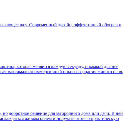
атывающее шоу. Современный дизайн, эффективный обогрев и
артина, которая меняется каждую секунду, и рамкой для неё
лагая максимально иммерсивный опыт созерцания живого огня.
 но добротное решение для загородного дома или дачи. В ней
наслаждаться живым огнем и получать от него практическую