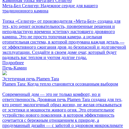
Каминная топка Мета-Бел Селигер
Мета-Бел Селигер: Надежное сердце для вашего
традиционного камина
Топка «Селигер» от производителя «Мета-Бел» создана для
тех, кто ценит основательность, проверенные решения и
неподвластную времени эстетику настоящего дровяного
камина. Это не просто топочная камера, а цельная
отопительная система, в которой продумана каждая деталь —
от эффективного сжигания дров до безопасной и долговечной
эксплуатации. Создайте в своем доме очаг, который будет
радовать вас теплом и уютом долгие годы.
Подробнее
Печь-Камин
Эстетичная печь Plamen Tara
Plamen Tara: Когда тепло становится осознанным выбором
Современный дом — это не только комфорт, но и
ответственность. Дровяная печь Plamen Tara создана для тех,
кто ценит экологичный образ жизни, не желая отказываться
от эстетики и мощности живого огня. Это отопительное
устройство нового поколения, в котором эффективность
сочетается с бережным отношением к природе, а
продуманный дизайн — с заботой о здоровом микроклимате