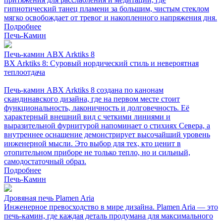
гипнотический танец пламени за большим, чистым стеклом
мягко освобождает от тревог и накопленного напряжения дня.
Подробнее
Печь-Камин
Печь-камин ABX Arktiks 8
BX Arktiks 8: Суровый нордический стиль и невероятная
теплоотдача
Печь-камин ABX Arktiks 8 создана по канонам
скандинавского дизайна, где на первом месте стоит
функциональность, лаконичность и долговечность. Её
характерный внешний вид с четкими линиями и
выразительной фурнитурой напоминает о стихиях Севера, а
внутреннее оснащение демонстрирует высочайший уровень
инженерной мысли. Это выбор для тех, кто ценит в
отопительном приборе не только тепло, но и сильный,
самодостаточный образ.
Подробнее
Печь-Камин
Дровяная печь Plamen Aria
Инженерное превосходство в мире дизайна. Plamen Aria — это
печь-камин, где каждая деталь продумана для максимального