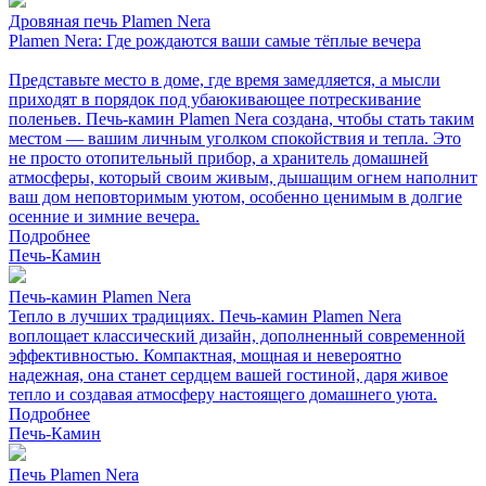
Дровяная печь Plamen Nera
Plamen Nera: Где рождаются ваши самые тёплые вечера
Представьте место в доме, где время замедляется, а мысли
приходят в порядок под убаюкивающее потрескивание
поленьев. Печь-камин Plamen Nera создана, чтобы стать таким
местом — вашим личным уголком спокойствия и тепла. Это
не просто отопительный прибор, а хранитель домашней
атмосферы, который своим живым, дышащим огнем наполнит
ваш дом неповторимым уютом, особенно ценимым в долгие
осенние и зимние вечера.
Подробнее
Печь-Камин
Печь-камин Plamen Nera
Тепло в лучших традициях. Печь-камин Plamen Nera
воплощает классический дизайн, дополненный современной
эффективностью. Компактная, мощная и невероятно
надежная, она станет сердцем вашей гостиной, даря живое
тепло и создавая атмосферу настоящего домашнего уюта.
Подробнее
Печь-Камин
Печь Plamen Nera