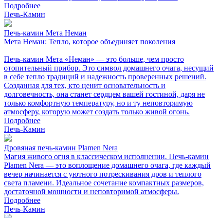
Подробнее
Печь-Камин
Печь-камин Мета Неман
Мета Неман: Тепло, которое объединяет поколения
Печь-камин Мета «Неман» — это больше, чем просто
отопительный прибор. Это символ домашнего очага, несущий
в себе тепло традиций и надежность проверенных решений.
Созданная для тех, кто ценит основательность и
долговечность, она станет сердцем вашей гостиной, даря не
только комфортную температуру, но и ту неповторимую
атмосферу, которую может создать только живой огонь.
Подробнее
Печь-Камин
Дровяная печь-камин Plamen Nera
Магия живого огня в классическом исполнении. Печь-камин
Plamen Nera — это воплощение домашнего очага, где каждый
вечер начинается с уютного потрескивания дров и теплого
света пламени. Идеальное сочетание компактных размеров,
достаточной мощности и неповторимой атмосферы.
Подробнее
Печь-Камин