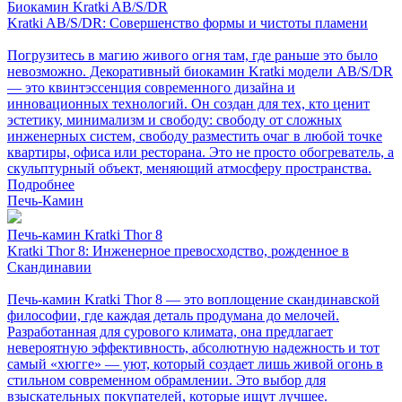
Биокамин Kratki AB/S/DR
Kratki AB/S/DR: Совершенство формы и чистоты пламени
Погрузитесь в магию живого огня там, где раньше это было
невозможно. Декоративный биокамин Kratki модели AB/S/DR
— это квинтэссенция современного дизайна и
инновационных технологий. Он создан для тех, кто ценит
эстетику, минимализм и свободу: свободу от сложных
инженерных систем, свободу разместить очаг в любой точке
квартиры, офиса или ресторана. Это не просто обогреватель, а
скульптурный объект, меняющий атмосферу пространства.
Подробнее
Печь-Камин
Печь-камин Kratki Thor 8
Kratki Thor 8: Инженерное превосходство, рожденное в
Скандинавии
Печь-камин Kratki Thor 8 — это воплощение скандинавской
философии, где каждая деталь продумана до мелочей.
Разработанная для сурового климата, она предлагает
невероятную эффективность, абсолютную надежность и тот
самый «хюгге» — уют, который создает лишь живой огонь в
стильном современном обрамлении. Это выбор для
взыскательных покупателей, которые ищут лучшее.