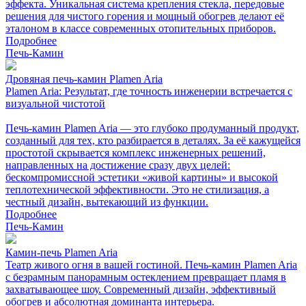
эффекта. Уникальная система крепления стекла, передовые
решения для чистого горения и мощный обогрев делают её
эталоном в классе современных отопительных приборов.
Подробнее
Печь-Камин
Дровяная печь-камин Plamen Aria
Plamen Aria: Результат, где точность инженерии встречается с
визуальной чистотой
Печь-камин Plamen Aria — это глубоко продуманный продукт,
созданный для тех, кто разбирается в деталях. За её кажущейся
простотой скрывается комплекс инженерных решений,
направленных на достижение сразу двух целей:
бескомпромиссной эстетики «живой картины» и высокой
теплотехнической эффективности. Это не стилизация, а
честный дизайн, вытекающий из функции.
Подробнее
Печь-Камин
Камин-печь Plamen Aria
Театр живого огня в вашей гостиной. Печь-камин Plamen Aria
с безрамным панорамным остеклением превращает пламя в
захватывающее шоу. Современный дизайн, эффективный
обогрев и абсолютная доминанта интерьера.