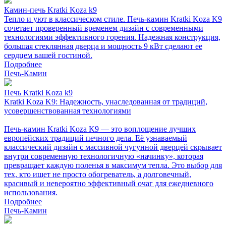
Камин-печь Kratki Koza k9
Тепло и уют в классическом стиле. Печь-камин Kratki Koza K9
сочетает проверенный временем дизайн с современными
технологиями эффективного горения. Надежная конструкция,
большая стеклянная дверца и мощность 9 кВт сделают ее
сердцем вашей гостиной.
Подробнее
Печь-Камин
Печь Kratki Koza k9
Kratki Koza K9: Надежность, унаследованная от традиций,
усовершенствованная технологиями
Печь-камин Kratki Koza K9 — это воплощение лучших
европейских традиций печного дела. Её узнаваемый
классический дизайн с массивной чугунной дверцей скрывает
внутри современную технологичную «начинку», которая
превращает каждую поленья в максимум тепла. Это выбор для
тех, кто ищет не просто обогреватель, а долговечный,
красивый и невероятно эффективный очаг для ежедневного
использования.
Подробнее
Печь-Камин