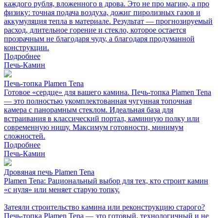
каждого рубля, вложенного в дрова. Это не про магию, а про
физику: точная подача воздуха, дожиг пиролизных газов и
аккумуляция тепла в материале. Результат — прогнозируемый
расход, длительное горение и стекло, которое остается
прозрачным не благодаря чуду, а благодаря продуманной
конструкции.
Подробнее
Печь-Камин
Печь-топка Plamen Tena
Готовое «сердце» для вашего камина. Печь-топка Plamen Tena
— это полностью укомплектованная чугунная топочная
камера с панорамным стеклом. Идеальная база для
встраивания в классический портал, каминную полку или
современную нишу. Максимум готовности, минимум
сложностей.
Подробнее
Печь-Камин
Дровяная печь Plamen Tena
Plamen Tena: Рациональный выбор для тех, кто строит камин
«с нуля» или меняет старую топку.
Затеяли строительство камина или реконструкцию старого?
Печь-топка Plamen Tena — это готовый, технологичный и не