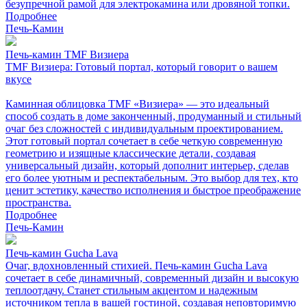
безупречной рамой для электрокамина или дровяной топки.
Подробнее
Печь-Камин
Печь-камин TMF Визиера
TMF Визиера: Готовый портал, который говорит о вашем
вкусе
Каминная облицовка TMF «Визиера» — это идеальный
способ создать в доме законченный, продуманный и стильный
очаг без сложностей с индивидуальным проектированием.
Этот готовый портал сочетает в себе четкую современную
геометрию и изящные классические детали, создавая
универсальный дизайн, который дополнит интерьер, сделав
его более уютным и респектабельным. Это выбор для тех, кто
ценит эстетику, качество исполнения и быстрое преображение
пространства.
Подробнее
Печь-Камин
Печь-камин Gucha Lava
Очаг, вдохновленный стихией. Печь-камин Gucha Lava
сочетает в себе динамичный, современный дизайн и высокую
теплоотдачу. Станет стильным акцентом и надежным
источником тепла в вашей гостиной, создавая неповторимую