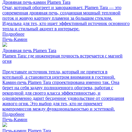
Дровяная печь-камин Plamen Tara
Очаг, который обогреет и завораживает. Plamen Tara — это
современная дровяная печь, создающая мощный тепловой
поток и живую картину пламени за большим стеклом.
Идеальна для тех, кто ищет эффективный источник основного
тепла и стильный акцент в интерьере.
Подробнее
Печь-Камин
Дровяная печь Plamen Tara
Plamen Tara: где инженерная точность встречается с магией
огня
Представьте источник тепла, который не прячется в
котельной, а становится центром внимания в гостиной.
Камин-печь Plamen Tara спроектирована именно так. Она
берет на себя задачу полноценного обогрева, работая с
рекордной для своего класса эффективностью, и
одновременно дарит бесценное удовольствие от созерцания
живого огня. Это выбор для тех, кто не приемлет
компромиссов между функциональностью и эстетикой.
Подробнее
Печь-Камин
Печь-камин Plamen Tara