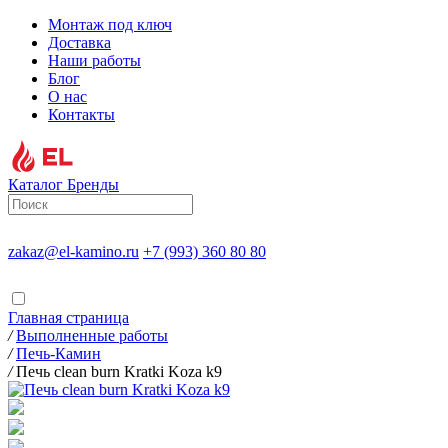
Монтаж под ключ
Доставка
Наши работы
Блог
О нас
Контакты
Каталог
Бренды
zakaz@el-kamino.ru
+7 (993) 360 80 80
Главная страница
/
Выполненные работы
/
Печь-Камин
/
Печь clean burn Kratki Koza k9