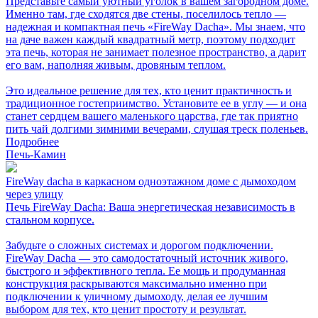
Представьте самый уютный уголок в вашем загородном доме.
Именно там, где сходятся две стены, поселилось тепло —
надежная и компактная печь «FireWay Dacha». Мы знаем, что
на даче важен каждый квадратный метр, поэтому подходит
эта печь, которая не занимает полезное пространство, а дарит
его вам, наполняя живым, дровяным теплом.
Это идеальное решение для тех, кто ценит практичность и
традиционное гостеприимство. Установите ее в углу — и она
станет сердцем вашего маленького царства, где так приятно
пить чай долгими зимними вечерами, слушая треск поленьев.
Подробнее
Печь-Камин
FireWay dacha в каркасном одноэтажном доме с дымоходом
через улицу
Печь FireWay Dacha: Ваша энергетическая независимость в
стальном корпусе.
Забудьте о сложных системах и дорогом подключении.
FireWay Dacha — это самодостаточный источник живого,
быстрого и эффективного тепла. Ее мощь и продуманная
конструкция раскрываются максимально именно при
подключении к уличному дымоходу, делая ее лучшим
выбором для тех, кто ценит простоту и результат.