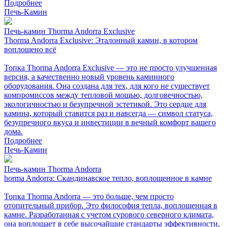
Подробнее
Печь-Камин
Печь-камин Thorma Andorra Exclusive
Thorma Andorra Exclusive: Эталонный камин, в котором
воплощено всё
Топка Thorma Andorra Exclusive — это не просто улучшенная
версия, а качественно новый уровень каминного
оборудования. Она создана для тех, для кого не существует
компромиссов между тепловой мощью, долговечностью,
экологичностью и безупречной эстетикой. Это сердце для
камина, который ставится раз и навсегда — символ статуса,
безупречного вкуса и инвестиции в вечный комфорт вашего
дома.
Подробнее
Печь-Камин
Печь-камин Thorma Andorra
horma Andorra: Скандинавское тепло, воплощенное в камне
Топка Thorma Andorra — это больше, чем просто
отопительный прибор. Это философия тепла, воплощенная в
камне. Разработанная с учетом сурового северного климата,
она воплощает в себе высочайшие стандарты эффективности,