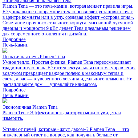
Универсальная печь Plamen Tena
Plamen Tena — это печь-камин, которая меняет правила игры.
Её уникальное панорамное стекло позволяет установить очаг
в центре комнаты или в углу, создавая эффект «острова огня».
Сочетание прочного стального корпуса, массивной чугунной
дверцы и мощности 9 кВт делает Tena идеальным решением
для современного отопления и дизайна.
Подробнее
Печь-Камин
Практичная печь Plamen Tena
Умное тепло. Простая физика. Plamen Tena переосмысливает
традиционную печь. Её интеллектуальная система управления
воздухом превращает каждое полено в максимум тепла и
света, а вас — в уверенного хозяина идеального пламени. Не
растапливайте дом — управляйте климатом.
Подробнее
Печь-Камин
Экономичная Plamen Tena
Plamen Tena: Эффективность, которую можно увидеть и
измерить.
Устали от печей, которые «жгут даром»? Plamen Tena — это
инженерный ответ на вопрос, как получить больше от