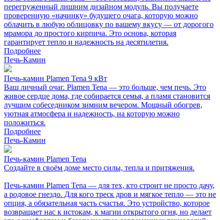
перегруженный лишним дизайном модуль. Вы получаете
проверенную «начинку» будущего очага, которую можно
облачить в любую облицовку по вашему вкусу — от дорогого
мрамора до простого кирпича. Это основа, которая
гарантирует тепло и надежность на десятилетия.
Подробнее
Печь-Камин
Печь-камин Plamen Tena 9 кВт
Ваш личный очаг. Plamen Tena — это больше, чем печь. Это
живое сердце дома, где собирается семья, а пламя становится
лучшим собеседником зимним вечером. Мощный обогрев,
уютная атмосфера и надежность, на которую можно
положиться.
Подробнее
Печь-Камин
Печь-камин Plamen Tena
Создайте в своём доме место силы, тепла и притяжения.
Печь-камин Plamen Tena — для тех, кто строит не просто дачу,
а родовое гнездо. Для кого треск дров и мягкое тепло — это не
опция, а обязательная часть счастья. Это устройство, которое
возвращает нас к истокам, к магии открытого огня, но делает