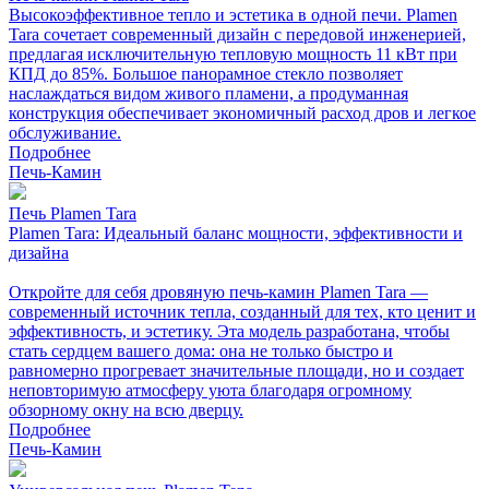
Высокоэффективное тепло и эстетика в одной печи. Plamen
Tara сочетает современный дизайн с передовой инженерией,
предлагая исключительную тепловую мощность 11 кВт при
КПД до 85%. Большое панорамное стекло позволяет
наслаждаться видом живого пламени, а продуманная
конструкция обеспечивает экономичный расход дров и легкое
обслуживание.
Подробнее
Печь-Камин
Печь Plamen Tara
Plamen Tara: Идеальный баланс мощности, эффективности и
дизайна
Откройте для себя дровяную печь-камин Plamen Tara —
современный источник тепла, созданный для тех, кто ценит и
эффективность, и эстетику. Эта модель разработана, чтобы
стать сердцем вашего дома: она не только быстро и
равномерно прогревает значительные площади, но и создает
неповторимую атмосферу уюта благодаря огромному
обзорному окну на всю дверцу.
Подробнее
Печь-Камин