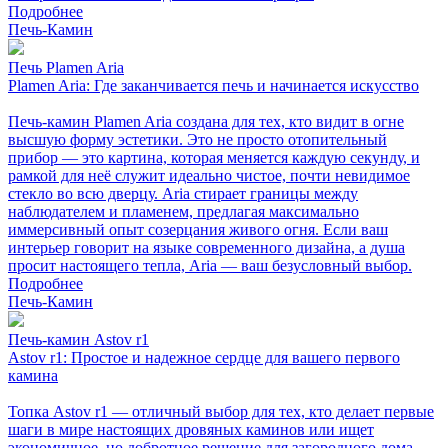
Подробнее
Печь-Камин
Печь Plamen Aria
Plamen Aria: Где заканчивается печь и начинается искусство
Печь-камин Plamen Aria создана для тех, кто видит в огне
высшую форму эстетики. Это не просто отопительный
прибор — это картина, которая меняется каждую секунду, и
рамкой для неё служит идеально чистое, почти невидимое
стекло во всю дверцу. Aria стирает границы между
наблюдателем и пламенем, предлагая максимально
иммерсивный опыт созерцания живого огня. Если ваш
интерьер говорит на языке современного дизайна, а душа
просит настоящего тепла, Aria — ваш безусловный выбор.
Подробнее
Печь-Камин
Печь-камин Astov r1
Astov r1: Простое и надежное сердце для вашего первого
камина
Топка Astov r1 — отличный выбор для тех, кто делает первые
шаги в мире настоящих дровяных каминов или ищет
экономичное, но добротное решение для загородного дома