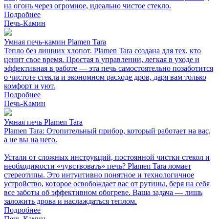
на огонь через огромное, идеально чистое стекло.
Подробнее
Печь-Камин
Умная печь-камин Plamen Tara
Тепло без лишних хлопот. Plamen Tara создана для тех, кто
ценит свое время. Простая в управлении, легкая в уходе и
эффективная в работе — эта печь самостоятельно позаботится
о чистоте стекла и экономном расходе дров, даря вам только
комфорт и уют.
Подробнее
Печь-Камин
Умная печь Plamen Tara
Plamen Tara: Отопительный прибор, который работает на вас,
а не вы на него.
Устали от сложных инструкций, постоянной чистки стекол и
необходимости «чувствовать» печь? Plamen Tara ломает
стереотипы. Это интуитивно понятное и технологичное
устройство, которое освобождает вас от рутины, беря на себя
все заботы об эффективном обогреве. Ваша задача — лишь
заложить дрова и наслаждаться теплом.
Подробнее
Печь-Камин