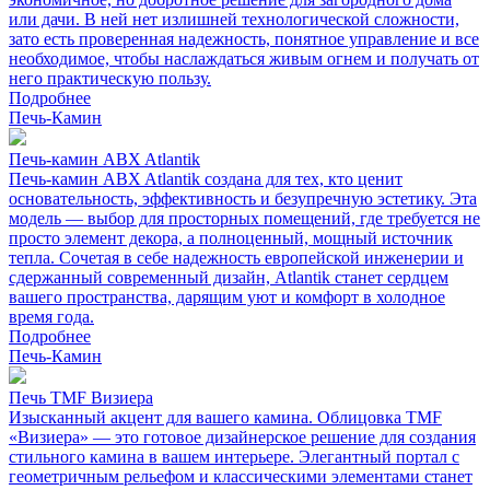
или дачи. В ней нет излишней технологической сложности,
зато есть проверенная надежность, понятное управление и все
необходимое, чтобы наслаждаться живым огнем и получать от
него практическую пользу.
Подробнее
Печь-Камин
Печь-камин ABX Atlantik
Печь-камин ABX Atlantik создана для тех, кто ценит
основательность, эффективность и безупречную эстетику. Эта
модель — выбор для просторных помещений, где требуется не
просто элемент декора, а полноценный, мощный источник
тепла. Сочетая в себе надежность европейской инженерии и
сдержанный современный дизайн, Atlantik станет сердцем
вашего пространства, дарящим уют и комфорт в холодное
время года.
Подробнее
Печь-Камин
Печь TMF Визиера
Изысканный акцент для вашего камина. Облицовка TMF
«Визиера» — это готовое дизайнерское решение для создания
стильного камина в вашем интерьере. Элегантный портал с
геометричным рельефом и классическими элементами станет