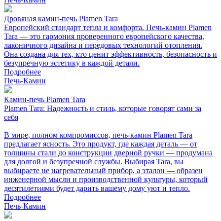
Дровяная камин-печь Plamen Tara
Европейский стандарт тепла и комфорта. Печь-камин Plamen
Tara — это гармония проверенного европейского качества,
лаконичного дизайна и передовых технологий отопления.
Она создана для тех, кто ценит эффективность, безопасность и
безупречную эстетику в каждой детали.
Подробнее
Печь-Камин
Камин-печь Plamen Tara
Plamen Tara: Надежность и стиль, которые говорят сами за
себя
В мире, полном компромиссов, печь-камин Plamen Tara
предлагает ясность. Это продукт, где каждая деталь — от
толщины стали до конструкции дверной ручки — продумана
для долгой и безупречной службы. Выбирая Tara, вы
выбираете не нагревательный прибор, а эталон — образец
инженерной мысли и производственной культуры, который
десятилетиями будет дарить вашему дому уют и тепло.
Подробнее
Печь-Камин