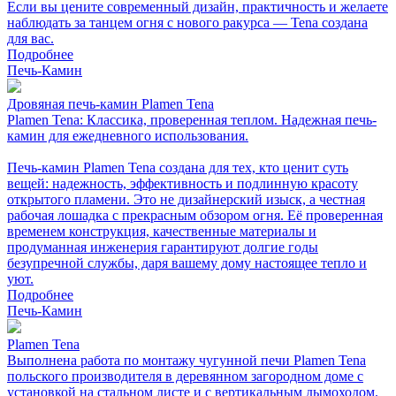
Если вы цените современный дизайн, практичность и желаете
наблюдать за танцем огня с нового ракурса — Tena создана
для вас.
Подробнее
Печь-Камин
Дровяная печь-камин Plamen Tena
Plamen Tena: Классика, проверенная теплом. Надежная печь-
камин для ежедневного использования.
Печь-камин Plamen Tena создана для тех, кто ценит суть
вещей: надежность, эффективность и подлинную красоту
открытого пламени. Это не дизайнерский изыск, а честная
рабочая лошадка с прекрасным обзором огня. Её проверенная
временем конструкция, качественные материалы и
продуманная инженерия гарантируют долгие годы
безупречной службы, даря вашему дому настоящее тепло и
уют.
Подробнее
Печь-Камин
Plamen Tena
Выполнена работа по монтажу чугунной печи Plamen Tena
польского производителя в деревянном загородном доме с
установкой на стальном листе и с вертикальным дымоходом.