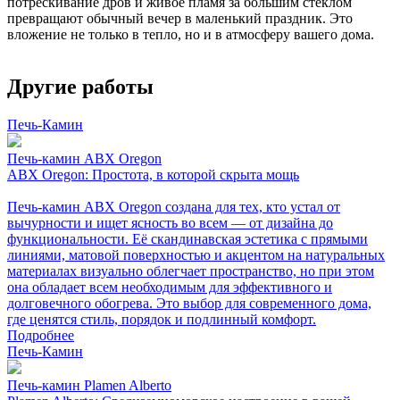
потрескивание дров и живое пламя за большим стеклом
превращают обычный вечер в маленький праздник. Это
вложение не только в тепло, но и в атмосферу вашего дома.
Другие работы
Печь-Камин
Печь-камин ABX Oregon
ABX Oregon: Простота, в которой скрыта мощь
Печь-камин ABX Oregon создана для тех, кто устал от
вычурности и ищет ясность во всем — от дизайна до
функциональности. Её скандинавская эстетика с прямыми
линиями, матовой поверхностью и акцентом на натуральных
материалах визуально облегчает пространство, но при этом
она обладает всем необходимым для эффективного и
долговечного обогрева. Это выбор для современного дома,
где ценятся стиль, порядок и подлинный комфорт.
Подробнее
Печь-Камин
Печь-камин Plamen Alberto