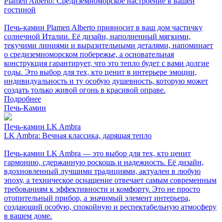
Plamen Alberto: Средиземноморское настроение в вашей
гостиной
Печь-камин Plamen Alberto привносит в ваш дом частичку
солнечной Италии. Её дизайн, наполненный мягкими,
текучими линиями и выразительными деталями, напоминает
о средиземноморском побережье, а основательная
конструкция гарантирует, что это тепло будет с вами долгие
годы. Это выбор для тех, кто ценит в интерьере эмоции,
индивидуальность и ту особую душевность, которую может
создать только живой огонь в красивой оправе.
Подробнее
Печь-Камин
Печь-камин LK Ambra
LK Ambra: Вечная классика, дарящая тепло
Печь-камин LK Ambra — это выбор для тех, кто ценит
гармонию, сдержанную роскошь и надежность. Её дизайн,
вдохновленный лучшими традициями, актуален в любую
эпоху, а техническое оснащение отвечает самым современным
требованиям к эффективности и комфорту. Это не просто
отопительный прибор, а значимый элемент интерьера,
создающий особую, спокойную и респектабельную атмосферу
в вашем доме.