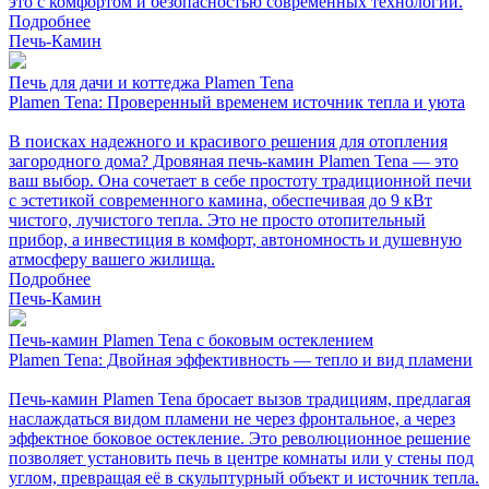
это с комфортом и безопасностью современных технологий.
Подробнее
Печь-Камин
Печь для дачи и коттеджа Plamen Tena
Plamen Tena: Проверенный временем источник тепла и уюта
В поисках надежного и красивого решения для отопления
загородного дома? Дровяная печь-камин Plamen Tena — это
ваш выбор. Она сочетает в себе простоту традиционной печи
с эстетикой современного камина, обеспечивая до 9 кВт
чистого, лучистого тепла. Это не просто отопительный
прибор, а инвестиция в комфорт, автономность и душевную
атмосферу вашего жилища.
Подробнее
Печь-Камин
Печь-камин Plamen Tena с боковым остеклением
Plamen Tena: Двойная эффективность — тепло и вид пламени
Печь-камин Plamen Tena бросает вызов традициям, предлагая
наслаждаться видом пламени не через фронтальное, а через
эффектное боковое остекление. Это революционное решение
позволяет установить печь в центре комнаты или у стены под
углом, превращая её в скульптурный объект и источник тепла.