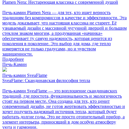
Plamen Nera: Нестареющая классика с современной душой
Печь-камин Plamen Nera — для тех, кто ищет верность
традициям без компромиссов в качестве и эффективности. Эта
модель доказывает, что настоящая классика не стареет. Её
узнаваемый дизайн с массивной чугунной дверцей и большим
стеклом знаком многим, а продуманная «начинка»
обеспечивает ту самую надежность, которая ценится из
поколения в поколение. Это выбор для дома, где тепло
измеряется не только градусами, но и чувством
защищенности.
Подробнее
Печь-Камин
Печь-камин SveaFlame
SveaFlame: Скандинавская философия тепла
Печь-камин SveaFlame — это воплощение скандинавских
традиций, где простота, функциональность и экологичность
стоят на первом месте. Она создана для тех, кто ценит
современный дизайн, не готов жертвовать эффективностью и
хочет получить надежный источник тепла, который будет
работать долгие годы. Это не просто отопительный прибор, а
элемент интерьера, приносящий в дом особую атмосферу
уюта и гармонии.