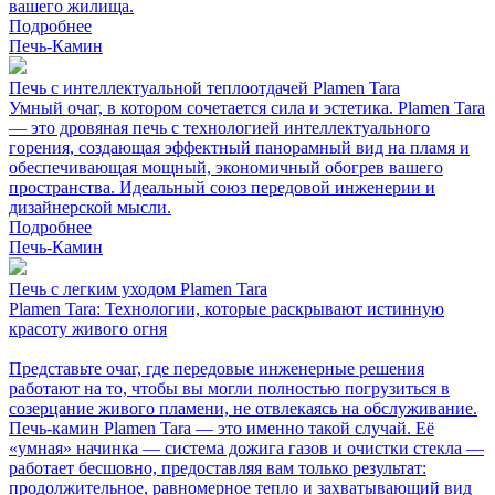
вашего жилища.
Подробнее
Печь-Камин
Печь с интеллектуальной теплоотдачей Plamen Tara
Умный очаг, в котором сочетается сила и эстетика. Plamen Tara
— это дровяная печь с технологией интеллектуального
горения, создающая эффектный панорамный вид на пламя и
обеспечивающая мощный, экономичный обогрев вашего
пространства. Идеальный союз передовой инженерии и
дизайнерской мысли.
Подробнее
Печь-Камин
Печь с легким уходом Plamen Tara
Plamen Tara: Технологии, которые раскрывают истинную
красоту живого огня
Представьте очаг, где передовые инженерные решения
работают на то, чтобы вы могли полностью погрузиться в
созерцание живого пламени, не отвлекаясь на обслуживание.
Печь-камин Plamen Tara — это именно такой случай. Её
«умная» начинка — система дожига газов и очистки стекла —
работает бесшовно, предоставляя вам только результат:
продолжительное, равномерное тепло и захватывающий вид