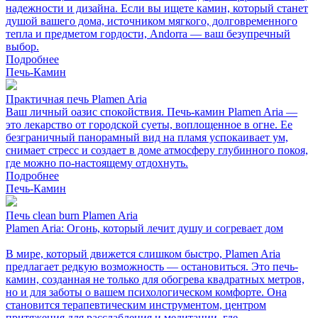
надежности и дизайна. Если вы ищете камин, который станет
душой вашего дома, источником мягкого, долговременного
тепла и предметом гордости, Andorra — ваш безупречный
выбор.
Подробнее
Печь-Камин
Практичная печь Plamen Aria
Ваш личный оазис спокойствия. Печь-камин Plamen Aria —
это лекарство от городской суеты, воплощенное в огне. Ее
безграничный панорамный вид на пламя успокаивает ум,
снимает стресс и создает в доме атмосферу глубинного покоя,
где можно по-настоящему отдохнуть.
Подробнее
Печь-Камин
Печь clean burn Plamen Aria
Plamen Aria: Огонь, который лечит душу и согревает дом
В мире, который движется слишком быстро, Plamen Aria
предлагает редкую возможность — остановиться. Это печь-
камин, созданная не только для обогрева квадратных метров,
но и для заботы о вашем психологическом комфорте. Она
становится терапевтическим инструментом, центром
притяжения для расслабления и медитации, где