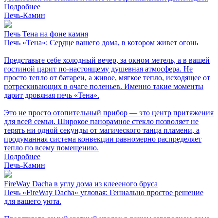
Подробнее
Печь-Камин
Печь Тена на фоне камня
Печь «Тена»: Сердце вашего дома, в котором живет огонь
Представьте себе холодный вечер, за окном метель, а в вашей
гостиной царит по-настоящему душевная атмосфера. Не
просто тепло от батареи, а живое, мягкое тепло, исходящее от
потрескивающих в очаге поленьев. Именно такие моменты
дарит дровяная печь «Тена».
Это не просто отопительный прибор — это центр притяжения
для всей семьи. Широкое панорамное стекло позволяет не
терять ни одной секунды от магического танца пламени, а
продуманная система конвекции равномерно распределяет
тепло по всему помещению.
Подробнее
Печь-Камин
FireWay Dacha в углу дома из клеееного бруса
Печь «FireWay Dacha» угловая: Гениально простое решение
для вашего уюта.