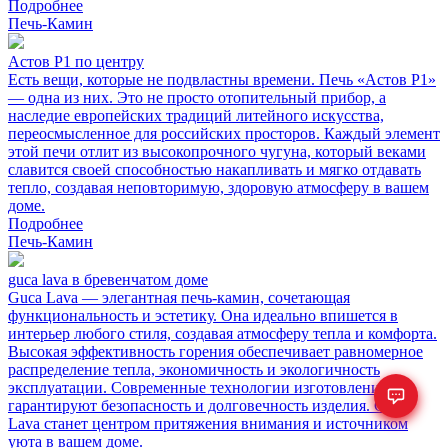
Подробнее
Печь-Камин
Астов Р1 по центру
Есть вещи, которые не подвластны времени. Печь «Астов Р1»
— одна из них. Это не просто отопительный прибор, а
наследие европейских традиций литейного искусства,
переосмысленное для российских просторов. Каждый элемент
этой печи отлит из высокопрочного чугуна, который веками
славится своей способностью накапливать и мягко отдавать
тепло, создавая неповторимую, здоровую атмосферу в вашем
доме.
Подробнее
Печь-Камин
guca lava в бревенчатом доме
Guca Lava — элегантная печь-камин, сочетающая
функциональность и эстетику. Она идеально впишется в
интерьер любого стиля, создавая атмосферу тепла и комфорта.
Высокая эффективность горения обеспечивает равномерное
распределение тепла, экономичность и экологичность
эксплуатации. Современные технологии изготовления
гарантируют безопасность и долговечность изделия. Guca
Lava станет центром притяжения внимания и источником
уюта в вашем доме.