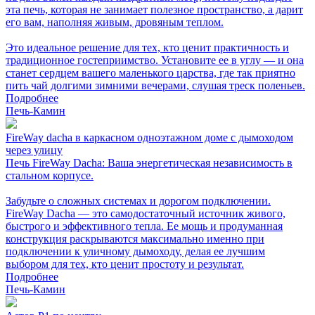
эта печь, которая не занимает полезное пространство, а дарит
его вам, наполняя живым, дровяным теплом.
Это идеальное решение для тех, кто ценит практичность и
традиционное гостеприимство. Установите ее в углу — и она
станет сердцем вашего маленького царства, где так приятно
пить чай долгими зимними вечерами, слушая треск поленьев.
Подробнее
Печь-Камин
FireWay dacha в каркасном одноэтажном доме с дымоходом
через улицу
Печь FireWay Dacha: Ваша энергетическая независимость в
стальном корпусе.
Забудьте о сложных системах и дорогом подключении.
FireWay Dacha — это самодостаточный источник живого,
быстрого и эффективного тепла. Ее мощь и продуманная
конструкция раскрываются максимально именно при
подключении к уличному дымоходу, делая ее лучшим
выбором для тех, кто ценит простоту и результат.
Подробнее
Печь-Камин