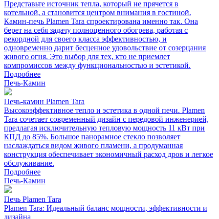
Представьте источник тепла, который не прячется в
котельной, а становится центром внимания в гостиной.
Камин-печь Plamen Tara спроектирована именно так. Она
берет на себя задачу полноценного обогрева, работая с
рекордной для своего класса эффективностью, и
одновременно дарит бесценное удовольствие от созерцания
живого огня. Это выбор для тех, кто не приемлет
компромиссов между функциональностью и эстетикой.
Подробнее
Печь-Камин
Печь-камин Plamen Tara
Высокоэффективное тепло и эстетика в одной печи. Plamen
Tara сочетает современный дизайн с передовой инженерией,
предлагая исключительную тепловую мощность 11 кВт при
КПД до 85%. Большое панорамное стекло позволяет
наслаждаться видом живого пламени, а продуманная
конструкция обеспечивает экономичный расход дров и легкое
обслуживание.
Подробнее
Печь-Камин
Печь Plamen Tara
Plamen Tara: Идеальный баланс мощности, эффективности и
дизайна