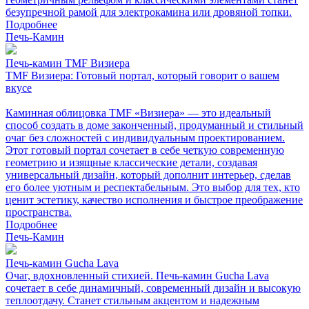
безупречной рамой для электрокамина или дровяной топки.
Подробнее
Печь-Камин
Печь-камин TMF Визиера
TMF Визиера: Готовый портал, который говорит о вашем
вкусе
Каминная облицовка TMF «Визиера» — это идеальный
способ создать в доме законченный, продуманный и стильный
очаг без сложностей с индивидуальным проектированием.
Этот готовый портал сочетает в себе четкую современную
геометрию и изящные классические детали, создавая
универсальный дизайн, который дополнит интерьер, сделав
его более уютным и респектабельным. Это выбор для тех, кто
ценит эстетику, качество исполнения и быстрое преображение
пространства.
Подробнее
Печь-Камин
Печь-камин Gucha Lava
Очаг, вдохновленный стихией. Печь-камин Gucha Lava
сочетает в себе динамичный, современный дизайн и высокую
теплоотдачу. Станет стильным акцентом и надежным