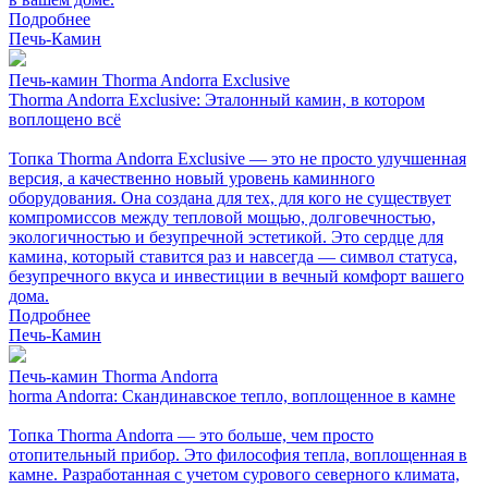
Подробнее
Печь-Камин
Печь-камин Thorma Andorra Exclusive
Thorma Andorra Exclusive: Эталонный камин, в котором
воплощено всё
Топка Thorma Andorra Exclusive — это не просто улучшенная
версия, а качественно новый уровень каминного
оборудования. Она создана для тех, для кого не существует
компромиссов между тепловой мощью, долговечностью,
экологичностью и безупречной эстетикой. Это сердце для
камина, который ставится раз и навсегда — символ статуса,
безупречного вкуса и инвестиции в вечный комфорт вашего
дома.
Подробнее
Печь-Камин
Печь-камин Thorma Andorra
horma Andorra: Скандинавское тепло, воплощенное в камне
Топка Thorma Andorra — это больше, чем просто
отопительный прибор. Это философия тепла, воплощенная в
камне. Разработанная с учетом сурового северного климата,