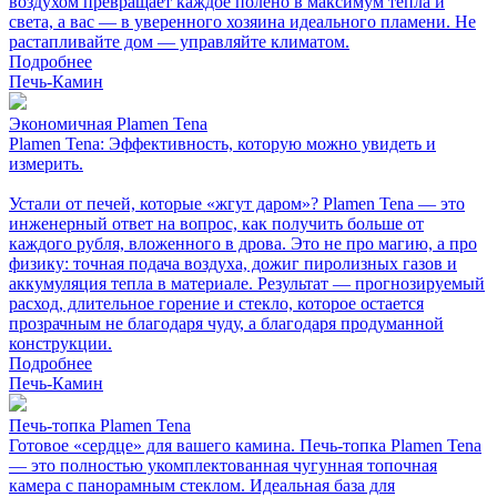
воздухом превращает каждое полено в максимум тепла и
света, а вас — в уверенного хозяина идеального пламени. Не
растапливайте дом — управляйте климатом.
Подробнее
Печь-Камин
Экономичная Plamen Tena
Plamen Tena: Эффективность, которую можно увидеть и
измерить.
Устали от печей, которые «жгут даром»? Plamen Tena — это
инженерный ответ на вопрос, как получить больше от
каждого рубля, вложенного в дрова. Это не про магию, а про
физику: точная подача воздуха, дожиг пиролизных газов и
аккумуляция тепла в материале. Результат — прогнозируемый
расход, длительное горение и стекло, которое остается
прозрачным не благодаря чуду, а благодаря продуманной
конструкции.
Подробнее
Печь-Камин
Печь-топка Plamen Tena
Готовое «сердце» для вашего камина. Печь-топка Plamen Tena
— это полностью укомплектованная чугунная топочная
камера с панорамным стеклом. Идеальная база для