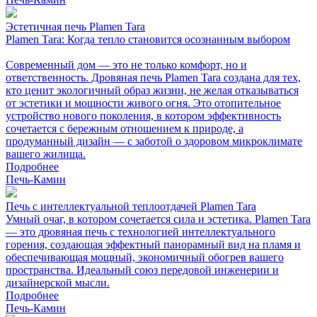
Эстетичная печь Plamen Tara
Plamen Tara: Когда тепло становится осознанным выбором
Современный дом — это не только комфорт, но и
ответственность. Дровяная печь Plamen Tara создана для тех,
кто ценит экологичный образ жизни, не желая отказываться
от эстетики и мощности живого огня. Это отопительное
устройство нового поколения, в котором эффективность
сочетается с бережным отношением к природе, а
продуманный дизайн — с заботой о здоровом микроклимате
вашего жилища.
Подробнее
Печь-Камин
Печь с интеллектуальной теплоотдачей Plamen Tara
Умный очаг, в котором сочетается сила и эстетика. Plamen Tara
— это дровяная печь с технологией интеллектуального
горения, создающая эффектный панорамный вид на пламя и
обеспечивающая мощный, экономичный обогрев вашего
пространства. Идеальный союз передовой инженерии и
дизайнерской мысли.
Подробнее
Печь-Камин