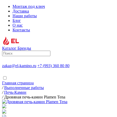
Монтаж под ключ
Доставка
Наши работы
Блог
О нас
Контакты
Каталог
Бренды
zakaz@el-kamino.ru
+7 (993) 360 80 80
Главная страница
/
Выполненные работы
/
Печь-Камин
/
Дровяная печь-камин Plamen Tena