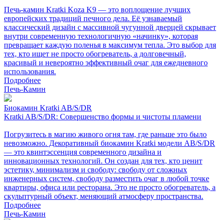
Печь-камин Kratki Koza K9 — это воплощение лучших
европейских традиций печного дела. Её узнаваемый
классический дизайн с массивной чугунной дверцей скрывает
внутри современную технологичную «начинку», которая
превращает каждую поленья в максимум тепла. Это выбор для
тех, кто ищет не просто обогреватель, а долговечный,
красивый и невероятно эффективный очаг для ежедневного
использования.
Подробнее
Печь-Камин
Биокамин Kratki AB/S/DR
Kratki AB/S/DR: Совершенство формы и чистоты пламени
Погрузитесь в магию живого огня там, где раньше это было
невозможно. Декоративный биокамин Kratki модели AB/S/DR
— это квинтэссенция современного дизайна и
инновационных технологий. Он создан для тех, кто ценит
эстетику, минимализм и свободу: свободу от сложных
инженерных систем, свободу разместить очаг в любой точке
квартиры, офиса или ресторана. Это не просто обогреватель, а
скульптурный объект, меняющий атмосферу пространства.
Подробнее
Печь-Камин