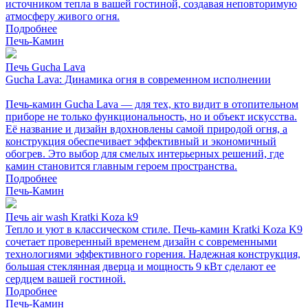
источником тепла в вашей гостиной, создавая неповторимую
атмосферу живого огня.
Подробнее
Печь-Камин
Печь Gucha Lava
Gucha Lava: Динамика огня в современном исполнении
Печь-камин Gucha Lava — для тех, кто видит в отопительном
приборе не только функциональность, но и объект искусства.
Её название и дизайн вдохновлены самой природой огня, а
конструкция обеспечивает эффективный и экономичный
обогрев. Это выбор для смелых интерьерных решений, где
камин становится главным героем пространства.
Подробнее
Печь-Камин
Печь air wash Kratki Koza k9
Тепло и уют в классическом стиле. Печь-камин Kratki Koza K9
сочетает проверенный временем дизайн с современными
технологиями эффективного горения. Надежная конструкция,
большая стеклянная дверца и мощность 9 кВт сделают ее
сердцем вашей гостиной.
Подробнее
Печь-Камин