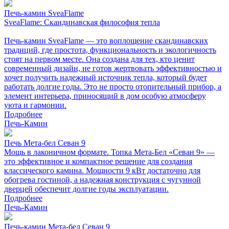
Печь-камин SveaFlame
SveaFlame: Скандинавская философия тепла
Печь-камин SveaFlame — это воплощение скандинавских
традиций, где простота, функциональность и экологичность
стоят на первом месте. Она создана для тех, кто ценит
современный дизайн, не готов жертвовать эффективностью и
хочет получить надежный источник тепла, который будет
работать долгие годы. Это не просто отопительный прибор, а
элемент интерьера, приносящий в дом особую атмосферу
уюта и гармонии.
Подробнее
Печь-Камин
Печь Мета-бел Севан 9
Мощь в лаконичном формате. Топка Мета-Бел «Севан 9» —
это эффективное и компактное решение для создания
классического камина. Мощности 9 кВт достаточно для
обогрева гостиной, а надежная конструкция с чугунной
дверцей обеспечит долгие годы эксплуатации.
Подробнее
Печь-Камин
Печь-камин Мета-бел Севан 9