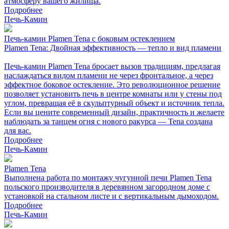
атмосферу вашего жилища.
Подробнее
Печь-Камин
Печь-камин Plamen Tena с боковым остеклением
Plamen Tena: Двойная эффективность — тепло и вид пламени
Печь-камин Plamen Tena бросает вызов традициям, предлагая
наслаждаться видом пламени не через фронтальное, а через
эффектное боковое остекление. Это революционное решение
позволяет установить печь в центре комнаты или у стены под
углом, превращая её в скульптурный объект и источник тепла.
Если вы цените современный дизайн, практичность и желаете
наблюдать за танцем огня с нового ракурса — Tena создана
для вас.
Подробнее
Печь-Камин
Plamen Tena
Выполнена работа по монтажу чугунной печи Plamen Tena
польского производителя в деревянном загородном доме с
установкой на стальном листе и с вертикальным дымоходом.
Подробнее
Печь-Камин