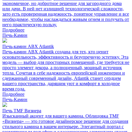
экономичное, но добротное решение для загородного дома
или дачи. В ней нет излишней технологической сложности,
зато есть проверенная надежность, понятное управление и все
необходимое, чтобы наслаждаться живым огнем и получать от
него практическую пользу.
Подробнее
Печь-Камин
Печь-камин ABX Atlantik
Печь-камин ABX Atlantik создана для тех, кто ценит
основательность, эффективность и безупречную эстетику. Эта
модель — выбор для просторных помещений, где требуется не
просто элемент декора, а полноценный, мощный источник
тепла. Сочетая в себе надежность европейской инженерии и
сдержанный современный дизайн, Atlantik станет сердцем
вашего пространства, дарящим уют и комфорт в холодное
время года.
Подробнее
Печь-Камин
Печь TMF Визиера
Изысканный акцент для вашего камина. Облицовка TMF
«Визиера» — это готовое дизайнерское решение для создания
стильного камина в вашем интерьере. Элегантный портал с
геометричным рельефом и классическими элементами станет