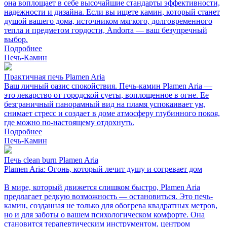
она воплощает в себе высочайшие стандарты эффективности,
надежности и дизайна. Если вы ищете камин, который станет
душой вашего дома, источником мягкого, долговременного
тепла и предметом гордости, Andorra — ваш безупречный
выбор.
Подробнее
Печь-Камин
Практичная печь Plamen Aria
Ваш личный оазис спокойствия. Печь-камин Plamen Aria —
это лекарство от городской суеты, воплощенное в огне. Ее
безграничный панорамный вид на пламя успокаивает ум,
снимает стресс и создает в доме атмосферу глубинного покоя,
где можно по-настоящему отдохнуть.
Подробнее
Печь-Камин
Печь clean burn Plamen Aria
Plamen Aria: Огонь, который лечит душу и согревает дом
В мире, который движется слишком быстро, Plamen Aria
предлагает редкую возможность — остановиться. Это печь-
камин, созданная не только для обогрева квадратных метров,
но и для заботы о вашем психологическом комфорте. Она
становится терапевтическим инструментом, центром