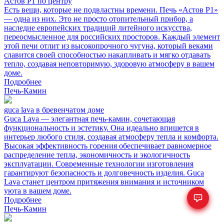
Астов Р1 по центру
Есть вещи, которые не подвластны времени. Печь «Астов Р1»
— одна из них. Это не просто отопительный прибор, а
наследие европейских традиций литейного искусства,
переосмысленное для российских просторов. Каждый элемент
этой печи отлит из высокопрочного чугуна, который веками
славится своей способностью накапливать и мягко отдавать
тепло, создавая неповторимую, здоровую атмосферу в вашем
доме.
Подробнее
Печь-Камин
guca lava в бревенчатом доме
Guca Lava — элегантная печь-камин, сочетающая
функциональность и эстетику. Она идеально впишется в
интерьер любого стиля, создавая атмосферу тепла и комфорта.
Высокая эффективность горения обеспечивает равномерное
распределение тепла, экономичность и экологичность
эксплуатации. Современные технологии изготовления
гарантируют безопасность и долговечность изделия. Guca
Lava станет центром притяжения внимания и источником
уюта в вашем доме.
Подробнее
Печь-Камин