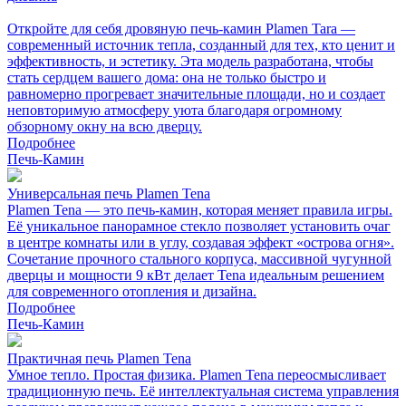
Откройте для себя дровяную печь-камин Plamen Tara —
современный источник тепла, созданный для тех, кто ценит и
эффективность, и эстетику. Эта модель разработана, чтобы
стать сердцем вашего дома: она не только быстро и
равномерно прогревает значительные площади, но и создает
неповторимую атмосферу уюта благодаря огромному
обзорному окну на всю дверцу.
Подробнее
Печь-Камин
Универсальная печь Plamen Tena
Plamen Tena — это печь-камин, которая меняет правила игры.
Её уникальное панорамное стекло позволяет установить очаг
в центре комнаты или в углу, создавая эффект «острова огня».
Сочетание прочного стального корпуса, массивной чугунной
дверцы и мощности 9 кВт делает Tena идеальным решением
для современного отопления и дизайна.
Подробнее
Печь-Камин
Практичная печь Plamen Tena
Умное тепло. Простая физика. Plamen Tena переосмысливает
традиционную печь. Её интеллектуальная система управления