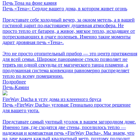
Печь Тена на фоне камня
Печь «Тена»: Сердце вашего дома, в котором живет огонь
Представьте себе холодный вечер, за окном метель, а в вашей
гостиной царит по-настоящему душевная атмосфера. Не
просто тепло от батареи, а живое, мягкое тепло, исходящее от
потрескивающих в очаге поленьев. Именно такие моменты
дарит дровяная печь «Тена».
Это не просто отопительный прибор — это центр притяжения
для всей семьи. Широкое панорамное стекло позволяет не
терять ни одной секунды от магического танца пламени, а
продуманная система конвекции равномерно распределяет
тепло по всему помещению.
Подробнее
Печь-Камин
FireWay Dacha в углу дома из клеееного бруса
Печь «FireWay Dacha» угловая: Гениально простое решение
для вашего уюта.
Представьте самый уютный уголок в вашем загородном доме.
Именно там, где сходятся две стены, поселилось тепло —
надежная и компактная печь «FireWay Dacha». Мы знаем, что
на даче важен каждый квадратный метр, поэтому подходит