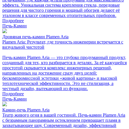
эффекта. Уникальная система крепления стекла, передовые
решения для чистого горения и мощный обогрев делают её
эталоном в классе современных отопительных приборов.
Подробнее
Печь-Камин
Дровяная печь-камин Plamen Aria
Plamen Aria: Результат, где точность инженерии встречается с
визуальной чистотой
Печь-камин Plamen Aria — это глубоко продуманный продукт,
созданный для тех, кто разбирается в деталях. За её кажущейся
простотой скрывается комплекс инженерных решений,
направленных на достижение сразу двух целей:
бескомпромиссной эстетики «живой картины» и высокой
теплотехнической эффективности. Это не стилизация, а
честный дизайн, вытекающий из функции.
Подробнее
Печь-Камин
Камин-печь Plamen Aria
Театр живого огня в вашей гостиной. Печь-камин Plamen Aria
с безрамным панорамным остеклением превращает пламя в
захватывающее шоу. Современный дизайн, эффективный