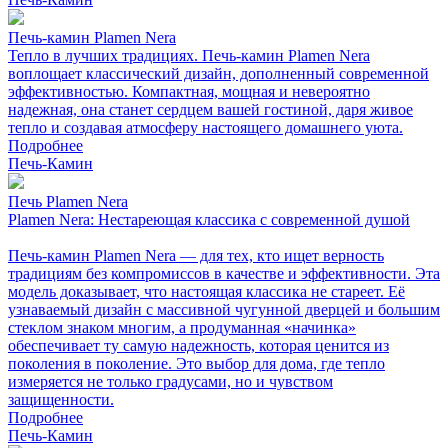
Печь-камин Plamen Nera
Тепло в лучших традициях. Печь-камин Plamen Nera
воплощает классический дизайн, дополненный современной
эффективностью. Компактная, мощная и невероятно
надежная, она станет сердцем вашей гостиной, даря живое
тепло и создавая атмосферу настоящего домашнего уюта.
Подробнее
Печь-Камин
Печь Plamen Nera
Plamen Nera: Нестареющая классика с современной душой
Печь-камин Plamen Nera — для тех, кто ищет верность
традициям без компромиссов в качестве и эффективности. Эта
модель доказывает, что настоящая классика не стареет. Её
узнаваемый дизайн с массивной чугунной дверцей и большим
стеклом знаком многим, а продуманная «начинка»
обеспечивает ту самую надежность, которая ценится из
поколения в поколение. Это выбор для дома, где тепло
измеряется не только градусами, но и чувством
защищенности.
Подробнее
Печь-Камин