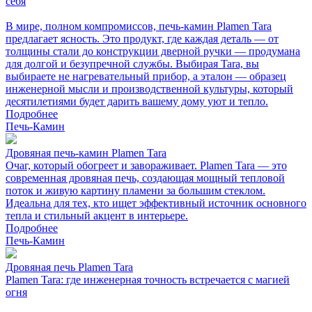
себя
В мире, полном компромиссов, печь-камин Plamen Tara
предлагает ясность. Это продукт, где каждая деталь — от
толщины стали до конструкции дверной ручки — продумана
для долгой и безупречной службы. Выбирая Tara, вы
выбираете не нагревательный прибор, а эталон — образец
инженерной мысли и производственной культуры, который
десятилетиями будет дарить вашему дому уют и тепло.
Подробнее
Печь-Камин
Дровяная печь-камин Plamen Tara
Очаг, который обогреет и завораживает. Plamen Tara — это
современная дровяная печь, создающая мощный тепловой
поток и живую картину пламени за большим стеклом.
Идеальна для тех, кто ищет эффективный источник основного
тепла и стильный акцент в интерьере.
Подробнее
Печь-Камин
Дровяная печь Plamen Tara
Plamen Tara: где инженерная точность встречается с магией
огня