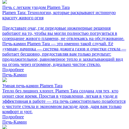
Печь с легким уходом Plamen Tara
Plamen Tara: Технологии, которые раскрывают истинную
красоту живого огня
Представьте очаг, где передовые инженерные решения
работают на то, чтобы вы могли полностью погрузиться в
созерцание живого пламени, не отвлекаясь на обслуживание.
Печь-камин Plamen Tara — это именно такой случай. Её
«умная» начинка — система дожига газов и очистки стекла —
работает бесшовно, предоставляя вам только результат:
продолжительное, равномерное тепло и захватывающий вид
на огонь через огромное, идеально чистое стекло.
Подробнее
Печь-Камин
Умная печь-камин Plamen Tara
Тепло без лишних хлопот. Plamen Tara создана для тех, кто
ценит свое время. Простая в управлении, легкая в уходе и
эффективная в работе — эта печь самостоятельно позаботится
о чистоте стекла и экономном расходе дров, даря вам только
комфорт и уют.
Подробнее
Печь-Камин