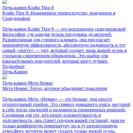
Печь-камин Kratki Thor 8
Kratki Thor 8: Инженерное превосходство, рожденное в
Скандинавии
Печь-камин Kratki Thor 8 — это воплощение скандинавской
философии, где каждая деталь продумана до мелочей.
Разработанная для сурового климата, она предлагает
невероятную эффективность, абсолютную надежность и тот
самый «хюгге» — уют, который создает лишь живой огонь в
стильном современном обрамлении. Это выбор для
взыскательных покупателей, которые ищут лучшее.
Подробнее
Печь-Камин
Печь-камин Мета Неман
Мета Неман: Тепло, которое объединяет поколения
Печь-камин Мета «Неман» — это больше, чем просто
отопительный прибор. Это символ домашнего очага, несущий
в себе тепло традиций и надежность проверенных решений.
Созданная для тех, кто ценит основательность и
долговечность, она станет сердцем вашей гостиной, даря не
только комфортную температуру, но и ту неповторимую
атмосферу, которую может создать только живой огонь.