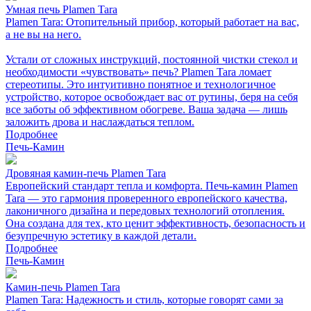
Умная печь Plamen Tara
Plamen Tara: Отопительный прибор, который работает на вас,
а не вы на него.
Устали от сложных инструкций, постоянной чистки стекол и
необходимости «чувствовать» печь? Plamen Tara ломает
стереотипы. Это интуитивно понятное и технологичное
устройство, которое освобождает вас от рутины, беря на себя
все заботы об эффективном обогреве. Ваша задача — лишь
заложить дрова и наслаждаться теплом.
Подробнее
Печь-Камин
Дровяная камин-печь Plamen Tara
Европейский стандарт тепла и комфорта. Печь-камин Plamen
Tara — это гармония проверенного европейского качества,
лаконичного дизайна и передовых технологий отопления.
Она создана для тех, кто ценит эффективность, безопасность и
безупречную эстетику в каждой детали.
Подробнее
Печь-Камин
Камин-печь Plamen Tara
Plamen Tara: Надежность и стиль, которые говорят сами за