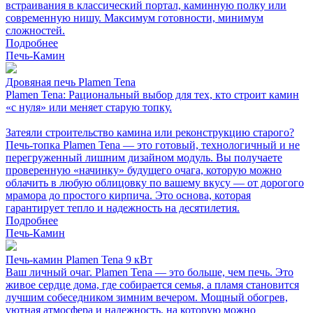
встраивания в классический портал, каминную полку или
современную нишу. Максимум готовности, минимум
сложностей.
Подробнее
Печь-Камин
Дровяная печь Plamen Tena
Plamen Tena: Рациональный выбор для тех, кто строит камин
«с нуля» или меняет старую топку.
Затеяли строительство камина или реконструкцию старого?
Печь-топка Plamen Tena — это готовый, технологичный и не
перегруженный лишним дизайном модуль. Вы получаете
проверенную «начинку» будущего очага, которую можно
облачить в любую облицовку по вашему вкусу — от дорогого
мрамора до простого кирпича. Это основа, которая
гарантирует тепло и надежность на десятилетия.
Подробнее
Печь-Камин
Печь-камин Plamen Tena 9 кВт
Ваш личный очаг. Plamen Tena — это больше, чем печь. Это
живое сердце дома, где собирается семья, а пламя становится
лучшим собеседником зимним вечером. Мощный обогрев,
уютная атмосфера и надежность, на которую можно