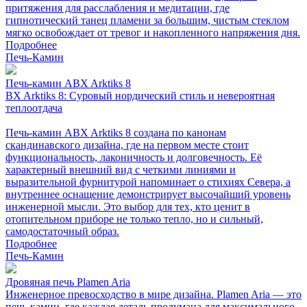
притяжения для расслабления и медитации, где
гипнотический танец пламени за большим, чистым стеклом
мягко освобождает от тревог и накопленного напряжения дня.
Подробнее
Печь-Камин
Печь-камин ABX Arktiks 8
BX Arktiks 8: Суровый нордический стиль и невероятная
теплоотдача
Печь-камин ABX Arktiks 8 создана по канонам
скандинавского дизайна, где на первом месте стоит
функциональность, лаконичность и долговечность. Её
характерный внешний вид с четкими линиями и
выразительной фурнитурой напоминает о стихиях Севера, а
внутреннее оснащение демонстрирует высочайший уровень
инженерной мысли. Это выбор для тех, кто ценит в
отопительном приборе не только тепло, но и сильный,
самодостаточный образ.
Подробнее
Печь-Камин
Дровяная печь Plamen Aria
Инженерное превосходство в мире дизайна. Plamen Aria — это
печь-камин, где каждая деталь продумана для максимального