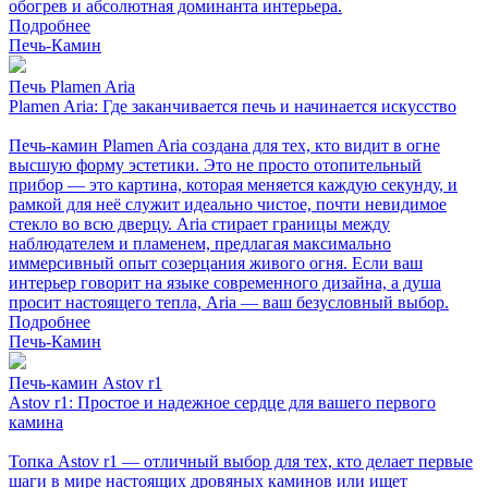
обогрев и абсолютная доминанта интерьера.
Подробнее
Печь-Камин
Печь Plamen Aria
Plamen Aria: Где заканчивается печь и начинается искусство
Печь-камин Plamen Aria создана для тех, кто видит в огне
высшую форму эстетики. Это не просто отопительный
прибор — это картина, которая меняется каждую секунду, и
рамкой для неё служит идеально чистое, почти невидимое
стекло во всю дверцу. Aria стирает границы между
наблюдателем и пламенем, предлагая максимально
иммерсивный опыт созерцания живого огня. Если ваш
интерьер говорит на языке современного дизайна, а душа
просит настоящего тепла, Aria — ваш безусловный выбор.
Подробнее
Печь-Камин
Печь-камин Astov r1
Astov r1: Простое и надежное сердце для вашего первого
камина
Топка Astov r1 — отличный выбор для тех, кто делает первые
шаги в мире настоящих дровяных каминов или ищет