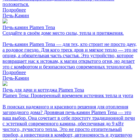
положиться.
Подробнее
Печь-Камин
Печь-камин Plamen Tena
Создайте в своём доме место силы, тепла и притяжения.
Печь-камин Plamen Tena — для тех, кто строит не просто дачу,
а родовое гнездо. Для кого треск дров и мягкое тепло — это не
опция, а обязательная часть счастья. Это устройство, которое
возвращает нас к истокам, к магии открытого огня, но делает
это с комфортом и безопасностью современных технологий.
Подробнее
Печь-Камин
Печь для дачи и коттеджа Plamen Tena
Plamen Tena: Проверенный временем источник тепла и уюта
В поисках надежного и красивого решения для отопления
загородного дома? Дровяная печь-камин Plamen Tena — это
ваш выбор. Она сочетает в себе простоту традиционной печи
с эстетикой современного камина, обеспечивая до 9 кВт
чистого, лучистого тепла. Это не просто отопительный
прибор, а инвестиция в комфорт, автономность и душевную