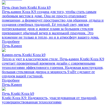
Печь clean burn Kratki Koza k9
Печь-камин Koza K9 создана для того, чтобы стать самым
любимым местом в доме. Она не просто отапливает
помещение, а формирует пространство для общения, отдыха и
создания семейных традиций. Её теплый свет, мягкое
потрескивание дров и живое пламя за большим стеклом
превращают обычный вечер в маленький праздник. Это
вложение не только в тепло, но и в атмосферу вашего дома.
Подробнее
Печь-Камин
Камин-печь Kratki Koza k9
Тепло и уют в классическом стиле. Печь-камин Kratki Koza K9
сочетает проверенный временем дизайн с современными
технологиями эффективного горения. Надежная конструкция,
большая стеклянная дверца и мощность 9 кВт сделают ее
сердцем вашей гостиной.
Подробнее
Печь-Камин
Печь Kratki Koza k9
Kratki Koza K9: Надежность, унаследованная от традиций,
усовершенствованная технологиями