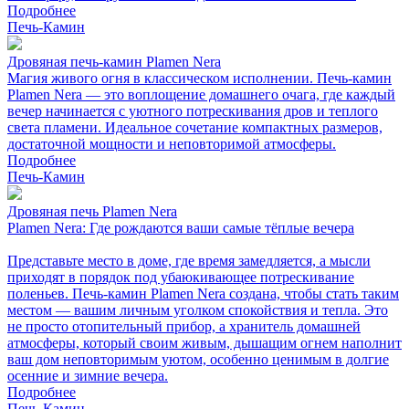
Подробнее
Печь-Камин
Дровяная печь-камин Plamen Nera
Магия живого огня в классическом исполнении. Печь-камин
Plamen Nera — это воплощение домашнего очага, где каждый
вечер начинается с уютного потрескивания дров и теплого
света пламени. Идеальное сочетание компактных размеров,
достаточной мощности и неповторимой атмосферы.
Подробнее
Печь-Камин
Дровяная печь Plamen Nera
Plamen Nera: Где рождаются ваши самые тёплые вечера
Представьте место в доме, где время замедляется, а мысли
приходят в порядок под убаюкивающее потрескивание
поленьев. Печь-камин Plamen Nera создана, чтобы стать таким
местом — вашим личным уголком спокойствия и тепла. Это
не просто отопительный прибор, а хранитель домашней
атмосферы, который своим живым, дышащим огнем наполнит
ваш дом неповторимым уютом, особенно ценимым в долгие
осенние и зимние вечера.
Подробнее
Печь-Камин