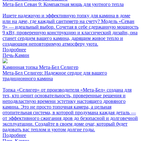
Мета-Бел Севан 9: Компактная мощь для уютного тепла
Ищете надежную и эффективную топку для камина в доме
или на даче, где каждый сантиметр на счету? Модель «Севан
9» — идеальный выбор. Сочетая в себе сдержанную мощность
9 кВт, проверенную конструкцию и классический дизайн, она
станет сердцем вашего камина, дарящим живое тепло и
создающим неповторимую атмосферу уюта.
Подробнее
Печь-Камин
Каминная топка Мета-Бел Селигер
Мета-Бел Селигер: Надежное сердце для вашего
традиционного камина
Топка «Селигер» от производителя «Мета-Бел» создана для
тех, кто ценит основательность, проверенные решения и
неподвластную времени эстетику настоящего дровяного
камина. Это не просто топочная камера, а цельная
отопительная система, в которой продумана каждая деталь —
от эффективного сжигания дров до безопасной и долговечной
эксплуатации. Создайте в своем доме очаг, который будет
радовать вас теплом и уютом долгие годы.
Подробнее
Печь-Камин