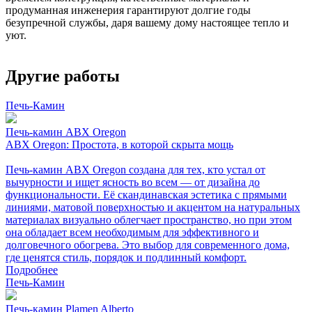
продуманная инженерия гарантируют долгие годы
безупречной службы, даря вашему дому настоящее тепло и
уют.
Другие работы
Печь-Камин
Печь-камин ABX Oregon
ABX Oregon: Простота, в которой скрыта мощь
Печь-камин ABX Oregon создана для тех, кто устал от
вычурности и ищет ясность во всем — от дизайна до
функциональности. Её скандинавская эстетика с прямыми
линиями, матовой поверхностью и акцентом на натуральных
материалах визуально облегчает пространство, но при этом
она обладает всем необходимым для эффективного и
долговечного обогрева. Это выбор для современного дома,
где ценятся стиль, порядок и подлинный комфорт.
Подробнее
Печь-Камин
Печь-камин Plamen Alberto