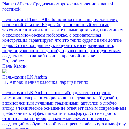
Plamen Alberto: Средиземноморское настроение в вашей
гостиной
Печь-камин Plamen Alberto привносит в ваш дом частичку
солнечной Италии. Её дизайн, наполненный мягкими,
текучими линиями и выразительными деталями, напоминает
о средиземноморском побережье, а основательная
конструкция гарантирует, что это тепло будет с вами долгие
годы. Это выбор для тех, кто ценит в интерьере эмоции,
индивидуальность и ту особую душевность, которую может
создать только живой огонь в красивой оправе.
Подробнее
Печь-Камин
Печь-камин LK Ambra
LK Ambra: Вечная классика, дарящая тепло
Печь-камин LK Ambra — это выбор для тех, кто ценит
гармонию, сдержанную роскошь и надежность. Её дизайн,
вдохновленный лучшими традициями, актуален в любую
эпоху, а техническое оснащение отвечает самым современным
требованиям к эффективности и комфорту. Это не просто
отопительный прибор, а значимый элемент интерьера,
создающий особую, спокойную и респектабельную атмосферу
в вашем доме.