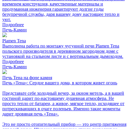
временем конструкция, качественные материалы и
продуманная инженерия гарантируют долгие годы
безупречной службы, даря вашему дому настоящее тепло и
уют.
Подробнее
Печь-Камин
Plamen Tena
Выполнена работа по монтажу чугунной печи Plamen Tena
польского производителя в деревянном загородном доме с
установкой на стальном листе и с вертикальным дымоходом.
Подробнее
Печь-Камин
Печь Тена на фоне камня
Печь «Тена»: Сердце вашего дома, в котором живет огонь
Представьте себе холодный вечер, за окном метель, а в вашей
гостиной царит по-настоящему душевная атмосфера. Не
просто тепло от батареи, а живое, мягкое тепло, исходящее от
потрескивающих в очаге поленьев. Именно такие моменты
дарит дровяная печь «Тена».
Это не просто отопительный прибор — это центр притяжения