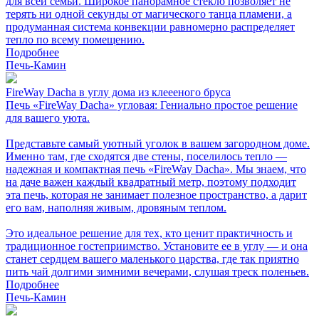
для всей семьи. Широкое панорамное стекло позволяет не
терять ни одной секунды от магического танца пламени, а
продуманная система конвекции равномерно распределяет
тепло по всему помещению.
Подробнее
Печь-Камин
FireWay Dacha в углу дома из клеееного бруса
Печь «FireWay Dacha» угловая: Гениально простое решение
для вашего уюта.
Представьте самый уютный уголок в вашем загородном доме.
Именно там, где сходятся две стены, поселилось тепло —
надежная и компактная печь «FireWay Dacha». Мы знаем, что
на даче важен каждый квадратный метр, поэтому подходит
эта печь, которая не занимает полезное пространство, а дарит
его вам, наполняя живым, дровяным теплом.
Это идеальное решение для тех, кто ценит практичность и
традиционное гостеприимство. Установите ее в углу — и она
станет сердцем вашего маленького царства, где так приятно
пить чай долгими зимними вечерами, слушая треск поленьев.
Подробнее
Печь-Камин