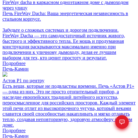
FireWay dacha в каркасном одноэтажном доме с дымоходом
через улицу
Печь FireWay Dacha: Ваша энергетическая независимость в
стальном корпусе.
Забудьте о сложных системах и дорогом подключении.
FireWay Dacha — это самодостаточный источник живого,
быстрого и эффективного тепла. Ее мощь и продуманная
конструкция раскрываются максимально именно при
подключении к уличному дымоходу, делая ее лучшим
выбором для тех, кто ценит простоту и результат.
Подробнее
Печь-Камин
Астов Р1 по центру
Есть вещи, которые не подвластны времени. Печь «Астов Р1»
— одна из них. Это не просто отопительный прибор, а
наследие европейских традиций литейного искусства,
переосмысленное для российских просторов. Каждый элемент
этой печи отлит из высокопрочного чугуна, который веками
славится своей способностью накапливать и мягко отдавать
тепло, создавая неповторимую, здоровую атмосферу в вашем
доме.
Подробнее
Печь-Камин