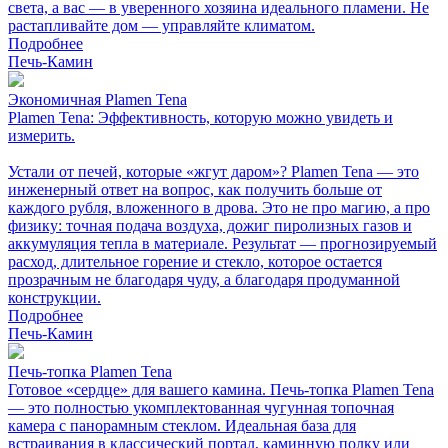
света, а вас — в уверенного хозяина идеального пламени. Не
растапливайте дом — управляйте климатом.
Подробнее
Печь-Камин
Экономичная Plamen Tena
Plamen Tena: Эффективность, которую можно увидеть и
измерить.
Устали от печей, которые «жгут даром»? Plamen Tena — это
инженерный ответ на вопрос, как получить больше от
каждого рубля, вложенного в дрова. Это не про магию, а про
физику: точная подача воздуха, дожиг пиролизных газов и
аккумуляция тепла в материале. Результат — прогнозируемый
расход, длительное горение и стекло, которое остается
прозрачным не благодаря чуду, а благодаря продуманной
конструкции.
Подробнее
Печь-Камин
Печь-топка Plamen Tena
Готовое «сердце» для вашего камина. Печь-топка Plamen Tena
— это полностью укомплектованная чугунная топочная
камера с панорамным стеклом. Идеальная база для
встраивания в классический портал, каминную полку или