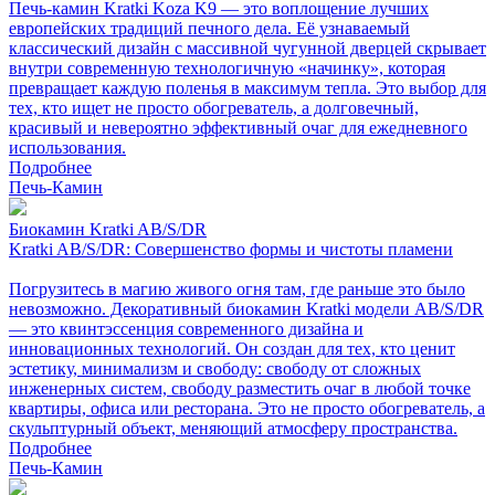
Печь-камин Kratki Koza K9 — это воплощение лучших
европейских традиций печного дела. Её узнаваемый
классический дизайн с массивной чугунной дверцей скрывает
внутри современную технологичную «начинку», которая
превращает каждую поленья в максимум тепла. Это выбор для
тех, кто ищет не просто обогреватель, а долговечный,
красивый и невероятно эффективный очаг для ежедневного
использования.
Подробнее
Печь-Камин
Биокамин Kratki AB/S/DR
Kratki AB/S/DR: Совершенство формы и чистоты пламени
Погрузитесь в магию живого огня там, где раньше это было
невозможно. Декоративный биокамин Kratki модели AB/S/DR
— это квинтэссенция современного дизайна и
инновационных технологий. Он создан для тех, кто ценит
эстетику, минимализм и свободу: свободу от сложных
инженерных систем, свободу разместить очаг в любой точке
квартиры, офиса или ресторана. Это не просто обогреватель, а
скульптурный объект, меняющий атмосферу пространства.
Подробнее
Печь-Камин