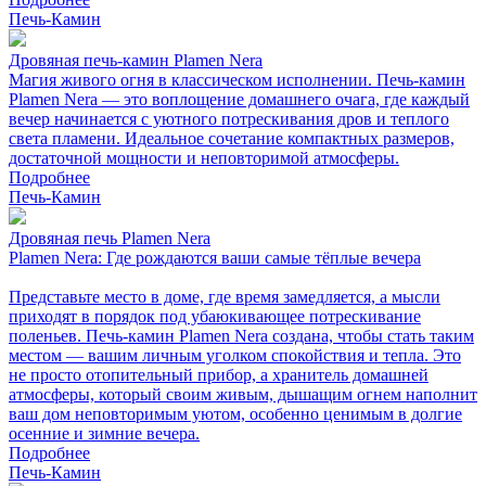
Печь-Камин
Дровяная печь-камин Plamen Nera
Магия живого огня в классическом исполнении. Печь-камин
Plamen Nera — это воплощение домашнего очага, где каждый
вечер начинается с уютного потрескивания дров и теплого
света пламени. Идеальное сочетание компактных размеров,
достаточной мощности и неповторимой атмосферы.
Подробнее
Печь-Камин
Дровяная печь Plamen Nera
Plamen Nera: Где рождаются ваши самые тёплые вечера
Представьте место в доме, где время замедляется, а мысли
приходят в порядок под убаюкивающее потрескивание
поленьев. Печь-камин Plamen Nera создана, чтобы стать таким
местом — вашим личным уголком спокойствия и тепла. Это
не просто отопительный прибор, а хранитель домашней
атмосферы, который своим живым, дышащим огнем наполнит
ваш дом неповторимым уютом, особенно ценимым в долгие
осенние и зимние вечера.
Подробнее
Печь-Камин