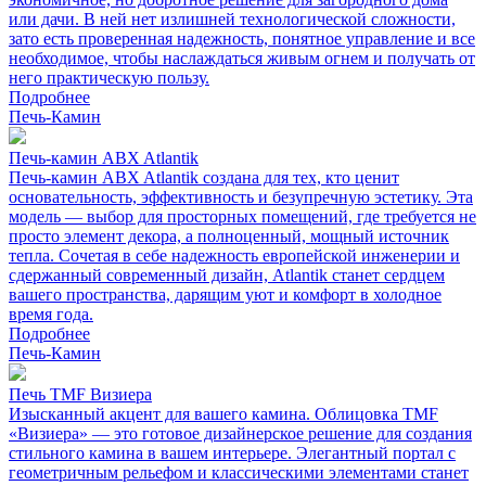
или дачи. В ней нет излишней технологической сложности,
зато есть проверенная надежность, понятное управление и все
необходимое, чтобы наслаждаться живым огнем и получать от
него практическую пользу.
Подробнее
Печь-Камин
Печь-камин ABX Atlantik
Печь-камин ABX Atlantik создана для тех, кто ценит
основательность, эффективность и безупречную эстетику. Эта
модель — выбор для просторных помещений, где требуется не
просто элемент декора, а полноценный, мощный источник
тепла. Сочетая в себе надежность европейской инженерии и
сдержанный современный дизайн, Atlantik станет сердцем
вашего пространства, дарящим уют и комфорт в холодное
время года.
Подробнее
Печь-Камин
Печь TMF Визиера
Изысканный акцент для вашего камина. Облицовка TMF
«Визиера» — это готовое дизайнерское решение для создания
стильного камина в вашем интерьере. Элегантный портал с
геометричным рельефом и классическими элементами станет