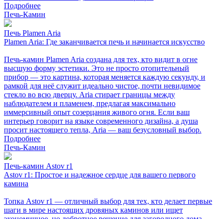
Подробнее
Печь-Камин
Печь Plamen Aria
Plamen Aria: Где заканчивается печь и начинается искусство
Печь-камин Plamen Aria создана для тех, кто видит в огне
высшую форму эстетики. Это не просто отопительный
прибор — это картина, которая меняется каждую секунду, и
рамкой для неё служит идеально чистое, почти невидимое
стекло во всю дверцу. Aria стирает границы между
наблюдателем и пламенем, предлагая максимально
иммерсивный опыт созерцания живого огня. Если ваш
интерьер говорит на языке современного дизайна, а душа
просит настоящего тепла, Aria — ваш безусловный выбор.
Подробнее
Печь-Камин
Печь-камин Astov r1
Astov r1: Простое и надежное сердце для вашего первого
камина
Топка Astov r1 — отличный выбор для тех, кто делает первые
шаги в мире настоящих дровяных каминов или ищет
экономичное, но добротное решение для загородного дома