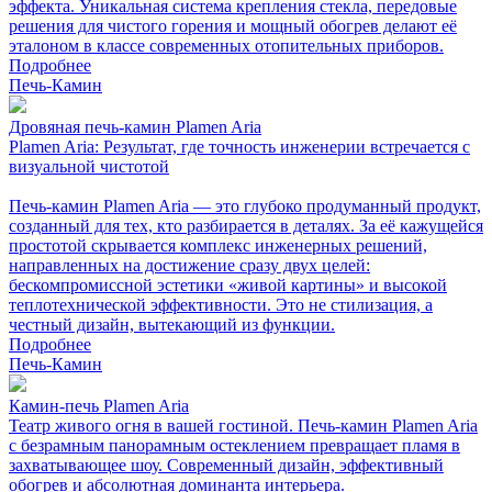
эффекта. Уникальная система крепления стекла, передовые
решения для чистого горения и мощный обогрев делают её
эталоном в классе современных отопительных приборов.
Подробнее
Печь-Камин
Дровяная печь-камин Plamen Aria
Plamen Aria: Результат, где точность инженерии встречается с
визуальной чистотой
Печь-камин Plamen Aria — это глубоко продуманный продукт,
созданный для тех, кто разбирается в деталях. За её кажущейся
простотой скрывается комплекс инженерных решений,
направленных на достижение сразу двух целей:
бескомпромиссной эстетики «живой картины» и высокой
теплотехнической эффективности. Это не стилизация, а
честный дизайн, вытекающий из функции.
Подробнее
Печь-Камин
Камин-печь Plamen Aria
Театр живого огня в вашей гостиной. Печь-камин Plamen Aria
с безрамным панорамным остеклением превращает пламя в
захватывающее шоу. Современный дизайн, эффективный
обогрев и абсолютная доминанта интерьера.