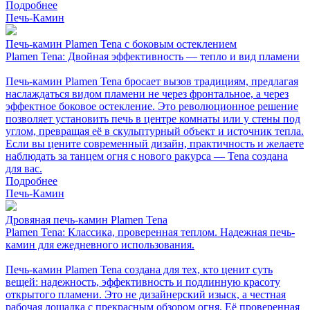
Подробнее
Печь-Камин
Печь-камин Plamen Tena с боковым остеклением
Plamen Tena: Двойная эффективность — тепло и вид пламени
Печь-камин Plamen Tena бросает вызов традициям, предлагая
наслаждаться видом пламени не через фронтальное, а через
эффектное боковое остекление. Это революционное решение
позволяет установить печь в центре комнаты или у стены под
углом, превращая её в скульптурный объект и источник тепла.
Если вы цените современный дизайн, практичность и желаете
наблюдать за танцем огня с нового ракурса — Tena создана
для вас.
Подробнее
Печь-Камин
Дровяная печь-камин Plamen Tena
Plamen Tena: Классика, проверенная теплом. Надежная печь-
камин для ежедневного использования.
Печь-камин Plamen Tena создана для тех, кто ценит суть
вещей: надежность, эффективность и подлинную красоту
открытого пламени. Это не дизайнерский изыск, а честная
рабочая лошадка с прекрасным обзором огня. Её проверенная