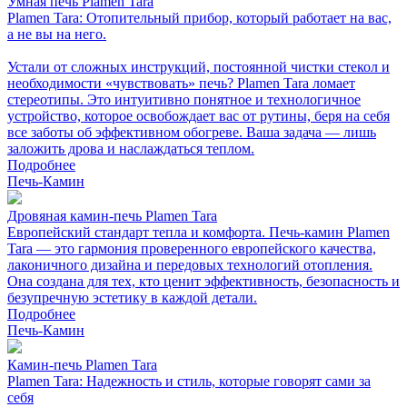
Умная печь Plamen Tara
Plamen Tara: Отопительный прибор, который работает на вас,
а не вы на него.
Устали от сложных инструкций, постоянной чистки стекол и
необходимости «чувствовать» печь? Plamen Tara ломает
стереотипы. Это интуитивно понятное и технологичное
устройство, которое освобождает вас от рутины, беря на себя
все заботы об эффективном обогреве. Ваша задача — лишь
заложить дрова и наслаждаться теплом.
Подробнее
Печь-Камин
Дровяная камин-печь Plamen Tara
Европейский стандарт тепла и комфорта. Печь-камин Plamen
Tara — это гармония проверенного европейского качества,
лаконичного дизайна и передовых технологий отопления.
Она создана для тех, кто ценит эффективность, безопасность и
безупречную эстетику в каждой детали.
Подробнее
Печь-Камин
Камин-печь Plamen Tara
Plamen Tara: Надежность и стиль, которые говорят сами за
себя