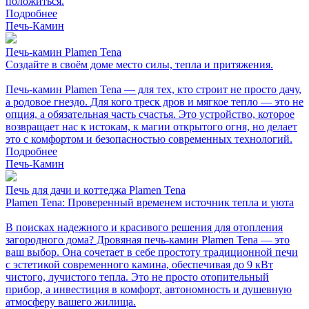
положиться.
Подробнее
Печь-Камин
Печь-камин Plamen Tena
Создайте в своём доме место силы, тепла и притяжения.
Печь-камин Plamen Tena — для тех, кто строит не просто дачу,
а родовое гнездо. Для кого треск дров и мягкое тепло — это не
опция, а обязательная часть счастья. Это устройство, которое
возвращает нас к истокам, к магии открытого огня, но делает
это с комфортом и безопасностью современных технологий.
Подробнее
Печь-Камин
Печь для дачи и коттеджа Plamen Tena
Plamen Tena: Проверенный временем источник тепла и уюта
В поисках надежного и красивого решения для отопления
загородного дома? Дровяная печь-камин Plamen Tena — это
ваш выбор. Она сочетает в себе простоту традиционной печи
с эстетикой современного камина, обеспечивая до 9 кВт
чистого, лучистого тепла. Это не просто отопительный
прибор, а инвестиция в комфорт, автономность и душевную
атмосферу вашего жилища.