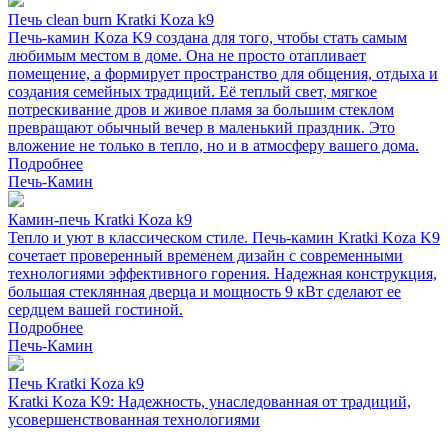
Печь clean burn Kratki Koza k9
Печь-камин Koza K9 создана для того, чтобы стать самым
любимым местом в доме. Она не просто отапливает
помещение, а формирует пространство для общения, отдыха и
создания семейных традиций. Её теплый свет, мягкое
потрескивание дров и живое пламя за большим стеклом
превращают обычный вечер в маленький праздник. Это
вложение не только в тепло, но и в атмосферу вашего дома.
Подробнее
Печь-Камин
Камин-печь Kratki Koza k9
Тепло и уют в классическом стиле. Печь-камин Kratki Koza K9
сочетает проверенный временем дизайн с современными
технологиями эффективного горения. Надежная конструкция,
большая стеклянная дверца и мощность 9 кВт сделают ее
сердцем вашей гостиной.
Подробнее
Печь-Камин
Печь Kratki Koza k9
Kratki Koza K9: Надежность, унаследованная от традиций,
усовершенствованная технологиями