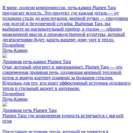
В мире, полном компромиссов, печь-камин Plamen Tara
предлагает ясность. Это продукт, где каждая деталь — от
толщины стали до конструкции дверной ручки — продумана
для долгой и безупречной службы. Выбирая Tara, вы
выбираете не нагревательный прибор, а эталон — образец
инженерной мысли и производственной культуры, который
десятилетиями будет дарить вашему дому уют и тепло.
Подробнее
Печь-Камин
Дровяная печь-камин Plamen Tara
Очаг, который обогреет и завораживает. Plamen Tara — это
современная дровяная печь, создающая мощный тепловой
поток и живую картину пламени за большим стеклом.
Идеальна для тех, кто ищет эффективный источник основного
тепла и стильный акцент в интерьере.
Подробнее
Печь-Камин
Дровяная печь Plamen Tara
Plamen Tara: где инженерная точность встречается с магией
огня
Представьте источник тепла, который не прячется в