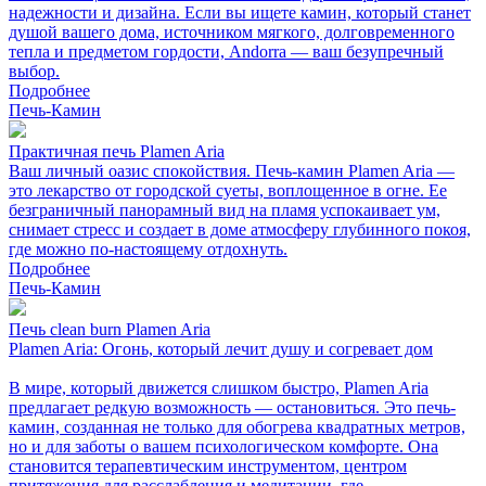
надежности и дизайна. Если вы ищете камин, который станет
душой вашего дома, источником мягкого, долговременного
тепла и предметом гордости, Andorra — ваш безупречный
выбор.
Подробнее
Печь-Камин
Практичная печь Plamen Aria
Ваш личный оазис спокойствия. Печь-камин Plamen Aria —
это лекарство от городской суеты, воплощенное в огне. Ее
безграничный панорамный вид на пламя успокаивает ум,
снимает стресс и создает в доме атмосферу глубинного покоя,
где можно по-настоящему отдохнуть.
Подробнее
Печь-Камин
Печь clean burn Plamen Aria
Plamen Aria: Огонь, который лечит душу и согревает дом
В мире, который движется слишком быстро, Plamen Aria
предлагает редкую возможность — остановиться. Это печь-
камин, созданная не только для обогрева квадратных метров,
но и для заботы о вашем психологическом комфорте. Она
становится терапевтическим инструментом, центром
притяжения для расслабления и медитации, где