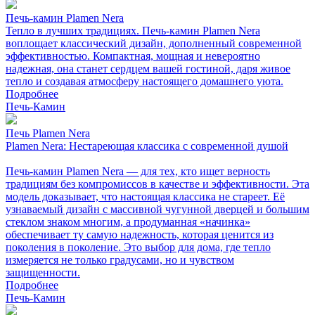
Печь-камин Plamen Nera
Тепло в лучших традициях. Печь-камин Plamen Nera
воплощает классический дизайн, дополненный современной
эффективностью. Компактная, мощная и невероятно
надежная, она станет сердцем вашей гостиной, даря живое
тепло и создавая атмосферу настоящего домашнего уюта.
Подробнее
Печь-Камин
Печь Plamen Nera
Plamen Nera: Нестареющая классика с современной душой
Печь-камин Plamen Nera — для тех, кто ищет верность
традициям без компромиссов в качестве и эффективности. Эта
модель доказывает, что настоящая классика не стареет. Её
узнаваемый дизайн с массивной чугунной дверцей и большим
стеклом знаком многим, а продуманная «начинка»
обеспечивает ту самую надежность, которая ценится из
поколения в поколение. Это выбор для дома, где тепло
измеряется не только градусами, но и чувством
защищенности.
Подробнее
Печь-Камин