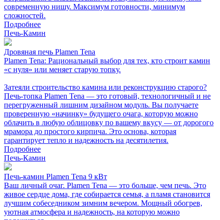
современную нишу. Максимум готовности, минимум
сложностей.
Подробнее
Печь-Камин
Дровяная печь Plamen Tena
Plamen Tena: Рациональный выбор для тех, кто строит камин
«с нуля» или меняет старую топку.
Затеяли строительство камина или реконструкцию старого?
Печь-топка Plamen Tena — это готовый, технологичный и не
перегруженный лишним дизайном модуль. Вы получаете
проверенную «начинку» будущего очага, которую можно
облачить в любую облицовку по вашему вкусу — от дорогого
мрамора до простого кирпича. Это основа, которая
гарантирует тепло и надежность на десятилетия.
Подробнее
Печь-Камин
Печь-камин Plamen Tena 9 кВт
Ваш личный очаг. Plamen Tena — это больше, чем печь. Это
живое сердце дома, где собирается семья, а пламя становится
лучшим собеседником зимним вечером. Мощный обогрев,
уютная атмосфера и надежность, на которую можно