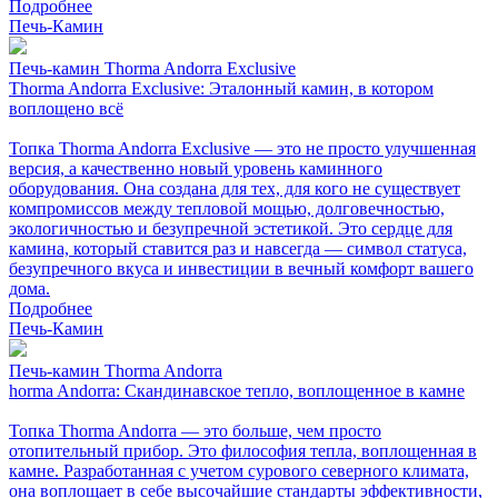
Подробнее
Печь-Камин
Печь-камин Thorma Andorra Exclusive
Thorma Andorra Exclusive: Эталонный камин, в котором
воплощено всё
Топка Thorma Andorra Exclusive — это не просто улучшенная
версия, а качественно новый уровень каминного
оборудования. Она создана для тех, для кого не существует
компромиссов между тепловой мощью, долговечностью,
экологичностью и безупречной эстетикой. Это сердце для
камина, который ставится раз и навсегда — символ статуса,
безупречного вкуса и инвестиции в вечный комфорт вашего
дома.
Подробнее
Печь-Камин
Печь-камин Thorma Andorra
horma Andorra: Скандинавское тепло, воплощенное в камне
Топка Thorma Andorra — это больше, чем просто
отопительный прибор. Это философия тепла, воплощенная в
камне. Разработанная с учетом сурового северного климата,
она воплощает в себе высочайшие стандарты эффективности,