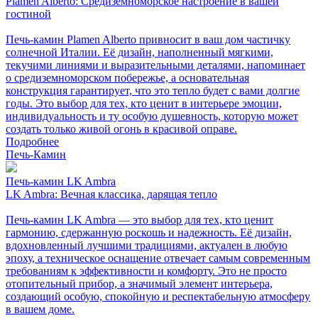
Plamen Alberto: Средиземноморское настроение в вашей
гостиной
Печь-камин Plamen Alberto привносит в ваш дом частичку
солнечной Италии. Её дизайн, наполненный мягкими,
текучими линиями и выразительными деталями, напоминает
о средиземноморском побережье, а основательная
конструкция гарантирует, что это тепло будет с вами долгие
годы. Это выбор для тех, кто ценит в интерьере эмоции,
индивидуальность и ту особую душевность, которую может
создать только живой огонь в красивой оправе.
Подробнее
Печь-Камин
Печь-камин LK Ambra
LK Ambra: Вечная классика, дарящая тепло
Печь-камин LK Ambra — это выбор для тех, кто ценит
гармонию, сдержанную роскошь и надежность. Её дизайн,
вдохновленный лучшими традициями, актуален в любую
эпоху, а техническое оснащение отвечает самым современным
требованиям к эффективности и комфорту. Это не просто
отопительный прибор, а значимый элемент интерьера,
создающий особую, спокойную и респектабельную атмосферу
в вашем доме.