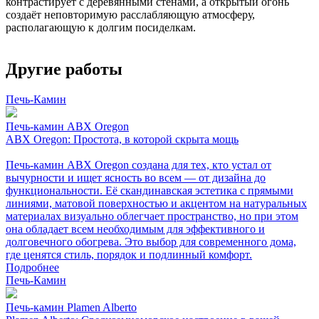
контрастирует с деревянными стенами, а открытый огонь
создаёт неповторимую расслабляющую атмосферу,
располагающую к долгим посиделкам.
Другие работы
Печь-Камин
Печь-камин ABX Oregon
ABX Oregon: Простота, в которой скрыта мощь
Печь-камин ABX Oregon создана для тех, кто устал от
вычурности и ищет ясность во всем — от дизайна до
функциональности. Её скандинавская эстетика с прямыми
линиями, матовой поверхностью и акцентом на натуральных
материалах визуально облегчает пространство, но при этом
она обладает всем необходимым для эффективного и
долговечного обогрева. Это выбор для современного дома,
где ценятся стиль, порядок и подлинный комфорт.
Подробнее
Печь-Камин
Печь-камин Plamen Alberto