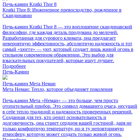
Печь-камин Kratki Thor 8
Kratki Thor 8: Инженерное превосходство, рожденное в
Скандинавии
Печь-камин Kratki Thor 8 — это воплощение скандинавской
философии, где каждая деталь продумана до мелочей.
Разработанная для сурового климата, она предлагает
невероятную эффективность, абсолютную надежность и тот
самый «хюгге» — уют, который создает лишь живой огонь в
стильном современном обрамлении. Это выбор для
взыскательных покупателей, которые ищут лучшее.
Подробнее
Печь-Камин
Печь-камин Мета Неман
Мета Неман: Тепло, которое объединяет поколения
Печь-камин Мета «Неман» — это больше, чем просто
отопительный прибор. Это символ домашнего очага, несущий
в себе тепло традиций и надежность проверенных решений.
Созданная для тех, кто ценит основательность и
долговечность, она станет сердцем вашей гостиной, даря не
только комфортную температуру, но и ту неповторимую
атмосферу, которую может создать только живой огонь.
Подробнее