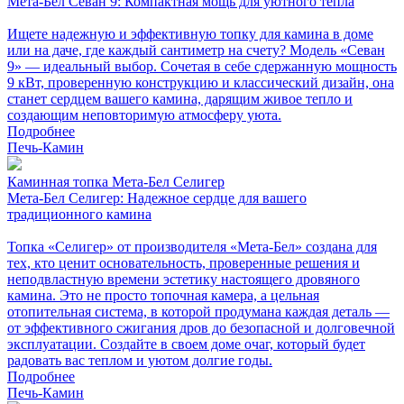
Мета-Бел Севан 9: Компактная мощь для уютного тепла
Ищете надежную и эффективную топку для камина в доме
или на даче, где каждый сантиметр на счету? Модель «Севан
9» — идеальный выбор. Сочетая в себе сдержанную мощность
9 кВт, проверенную конструкцию и классический дизайн, она
станет сердцем вашего камина, дарящим живое тепло и
создающим неповторимую атмосферу уюта.
Подробнее
Печь-Камин
Каминная топка Мета-Бел Селигер
Мета-Бел Селигер: Надежное сердце для вашего
традиционного камина
Топка «Селигер» от производителя «Мета-Бел» создана для
тех, кто ценит основательность, проверенные решения и
неподвластную времени эстетику настоящего дровяного
камина. Это не просто топочная камера, а цельная
отопительная система, в которой продумана каждая деталь —
от эффективного сжигания дров до безопасной и долговечной
эксплуатации. Создайте в своем доме очаг, который будет
радовать вас теплом и уютом долгие годы.
Подробнее
Печь-Камин