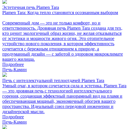
Эстетичная печь Plamen Tara
Plamen Tara: Когда тепло становится осознанным выбором
Современный дом — это не только комфорт, но и
ответственность. Дровяная печь Plamen Tara создана для тех,
кто ценит экологичный образ жизни, не желая отказываться
от эстетики и мощности живого огня. Это отопительное
устройство нового поколения, в котором эффективность
сочетается с бережным отношением к природе, а
продуманный дизайн — с заботой о здоровом микроклимате
вашего жилища.
Подробнее
Печь-Камин
Печь с интеллектуальной теплоотдачей Plamen Tara
Умный очаг, в котором сочетается сила и эстетика. Plamen Tara
— это дровяная печь с технологией интеллектуального
горения, создающая эффектный панорамный вид на пламя и
обеспечивающая мощный, экономичный обогрев вашего
пространства. Идеальный союз передовой инженерии и
дизайнерской мысли.
Подробнее
Печь-Камин