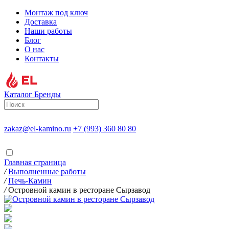
Монтаж под ключ
Доставка
Наши работы
Блог
О нас
Контакты
Каталог
Бренды
zakaz@el-kamino.ru
+7 (993) 360 80 80
Главная страница
/
Выполненные работы
/
Печь-Камин
/
Островной камин в ресторане Сырзавод