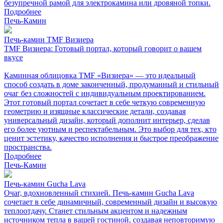
безупречной рамой для электрокамина или дровяной топки.
Подробнее
Печь-Камин
Печь-камин TMF Визиера
TMF Визиера: Готовый портал, который говорит о вашем
вкусе
Каминная облицовка TMF «Визиера» — это идеальный
способ создать в доме законченный, продуманный и стильный
очаг без сложностей с индивидуальным проектированием.
Этот готовый портал сочетает в себе четкую современную
геометрию и изящные классические детали, создавая
универсальный дизайн, который дополнит интерьер, сделав
его более уютным и респектабельным. Это выбор для тех, кто
ценит эстетику, качество исполнения и быстрое преображение
пространства.
Подробнее
Печь-Камин
Печь-камин Gucha Lava
Очаг, вдохновленный стихией. Печь-камин Gucha Lava
сочетает в себе динамичный, современный дизайн и высокую
теплоотдачу. Станет стильным акцентом и надежным
источником тепла в вашей гостиной, создавая неповторимую