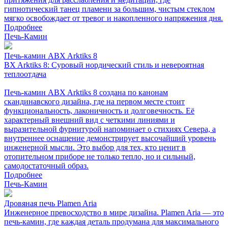
гипнотический танец пламени за большим, чистым стеклом
мягко освобождает от тревог и накопленного напряжения дня.
Подробнее
Печь-Камин
Печь-камин ABX Arktiks 8
BX Arktiks 8: Суровый нордический стиль и невероятная
теплоотдача
Печь-камин ABX Arktiks 8 создана по канонам
скандинавского дизайна, где на первом месте стоит
функциональность, лаконичность и долговечность. Её
характерный внешний вид с четкими линиями и
выразительной фурнитурой напоминает о стихиях Севера, а
внутреннее оснащение демонстрирует высочайший уровень
инженерной мысли. Это выбор для тех, кто ценит в
отопительном приборе не только тепло, но и сильный,
самодостаточный образ.
Подробнее
Печь-Камин
Дровяная печь Plamen Aria
Инженерное превосходство в мире дизайна. Plamen Aria — это
печь-камин, где каждая деталь продумана для максимального