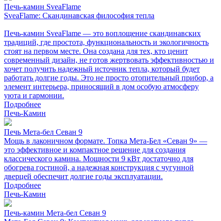
Печь-камин SveaFlame
SveaFlame: Скандинавская философия тепла
Печь-камин SveaFlame — это воплощение скандинавских
традиций, где простота, функциональность и экологичность
стоят на первом месте. Она создана для тех, кто ценит
современный дизайн, не готов жертвовать эффективностью и
хочет получить надежный источник тепла, который будет
работать долгие годы. Это не просто отопительный прибор, а
элемент интерьера, приносящий в дом особую атмосферу
уюта и гармонии.
Подробнее
Печь-Камин
Печь Мета-бел Севан 9
Мощь в лаконичном формате. Топка Мета-Бел «Севан 9» —
это эффективное и компактное решение для создания
классического камина. Мощности 9 кВт достаточно для
обогрева гостиной, а надежная конструкция с чугунной
дверцей обеспечит долгие годы эксплуатации.
Подробнее
Печь-Камин
Печь-камин Мета-бел Севан 9