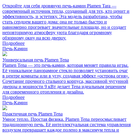
Откройте для себя дровяную печь-камин Plamen Tara —
современный источник тепла, созданный для тех, кто ценит и
эффективность, и эстетику. Эта модель разработана, чтобы
стать сердцем вашего дома: она не только быстро и
равномерно прогревает значительные площади, но и создает
неповторимую атмосферу уюта благодаря огромному
обзорному окну на всю дверцу.
Подробнее
Печь-Камин
Универсальная печь Plamen Tena
Plamen Tena — это печь-камин, которая меняет правила игры.
Её уникальное панорамное стекло позволяет установить очаг
в центре комнаты или в углу, создавая эффект «острова огня».
Сочетание прочного стального корпуса, массивной чугунной
дверцы и мощности 9 кВт делает Tena идеальным решением
для современного отопления и дизайна.
Подробнее
Печь-Камин
Практичная печь Plamen Tena
Умное тепло. Простая физика. Plamen Tena переосмысливает
традиционную печь. Её интеллектуальная система управления
воздухом превращает каждое полено в максимум тепла и